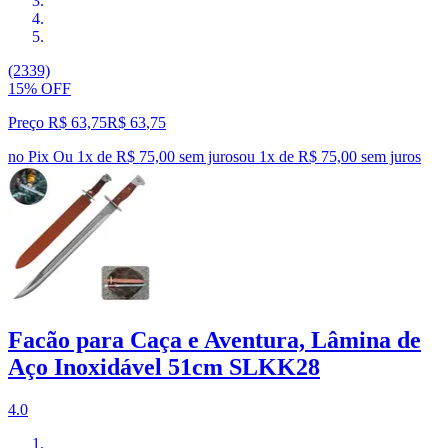
(2339)
15% OFF
Preço R$ 63,75
R$
63
,
75
no Pix
Ou 1x de R$ 75,00 sem juros
ou
1
x de
R$ 75,00
sem juros
Facão para Caça e Aventura, Lâmina de
Aço Inoxidável 51cm SLKK28
4.0