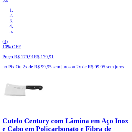
5.0
(3)
10% OFF
Preço R$ 179,91
R$
179
,
91
no Pix
Ou 2x de R$ 99,95 sem juros
ou
2
x de
R$ 99,95
sem juros
Cutelo Century com Lâmina em Aço Inox
e Cabo em Policarbonato e Fibra de