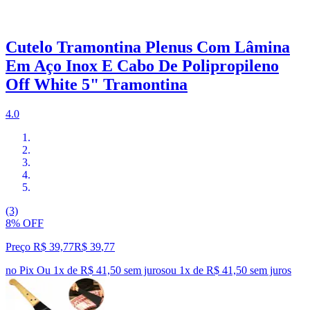
Cutelo Tramontina Plenus Com Lâmina
Em Aço Inox E Cabo De Polipropileno
Off White 5" Tramontina
4.0
(3)
8% OFF
Preço R$ 39,77
R$
39
,
77
no Pix
Ou 1x de R$ 41,50 sem juros
ou
1
x de
R$ 41,50
sem juros