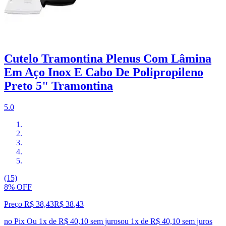
Cutelo Tramontina Plenus Com Lâmina
Em Aço Inox E Cabo De Polipropileno
Preto 5" Tramontina
5.0
(15)
8% OFF
Preço R$ 38,43
R$
38
,
43
no Pix
Ou 1x de R$ 40,10 sem juros
ou
1
x de
R$ 40,10
sem juros