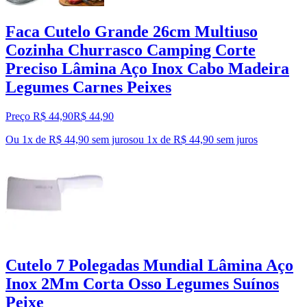
Faca Cutelo Grande 26cm Multiuso
Cozinha Churrasco Camping Corte
Preciso Lâmina Aço Inox Cabo Madeira
Legumes Carnes Peixes
Preço R$ 44,90
R$
44
,
90
Ou 1x de R$ 44,90 sem juros
ou
1
x de
R$ 44,90
sem juros
Cutelo 7 Polegadas Mundial Lâmina Aço
Inox 2Mm Corta Osso Legumes Suínos
Peixe