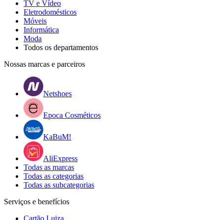
TV e Vídeo
Eletrodomésticos
Móveis
Informática
Moda
Todos os departamentos
Nossas marcas e parceiros
Netshoes
Epoca Cosméticos
KaBuM!
AliExpress
Todas as marcas
Todas as categorias
Todas as subcategorias
Serviços e benefícios
Cartão Luiza