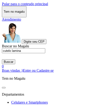
Pular para o conteudo principal
Tem no magalu
Atendimento
Digite seu CEP
Buscar no Magalu
Buscar
0
Boas vindas :)
Entre ou Cadastre-se
Tem no Magalu
Departamentos
Celulares e Smartphones