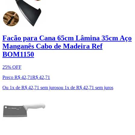
Facão para Cana 65cm Lâmina 35cm Aço
Manganês Cabo de Madeira Ref
BOM1150
25% OFF
Preço R$ 42,71
R$
42
,
71
Ou 1x de R$ 42,71 sem juros
ou
1
x de
R$ 42,71
sem juros