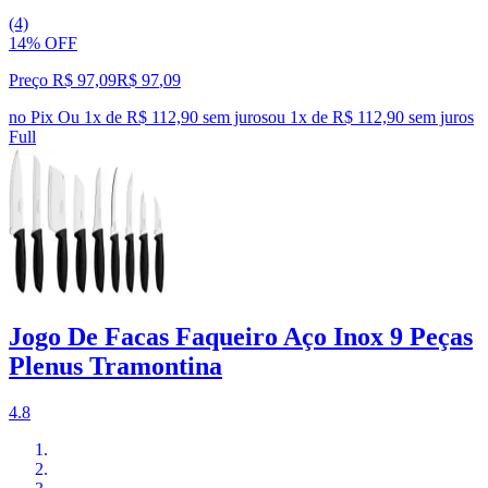
(4)
14% OFF
Preço R$ 97,09
R$
97
,
09
no Pix
Ou 1x de R$ 112,90 sem juros
ou
1
x de
R$ 112,90
sem juros
Full
Jogo De Facas Faqueiro Aço Inox 9 Peças
Plenus Tramontina
4.8