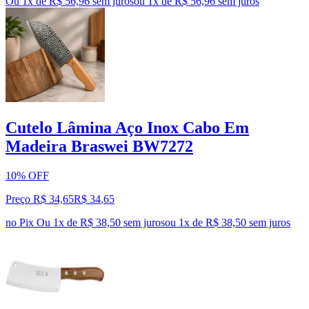
Ou 1x de R$ 56,96 sem juros
ou
1
x de
R$ 56,96
sem juros
Cutelo Lâmina Aço Inox Cabo Em
Madeira Braswei BW7272
10% OFF
Preço R$ 34,65
R$
34
,
65
no Pix
Ou 1x de R$ 38,50 sem juros
ou
1
x de
R$ 38,50
sem juros