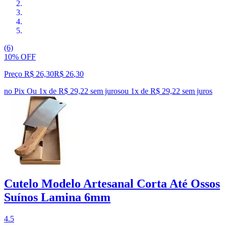
(6)
10% OFF
Preço R$ 26,30
R$
26
,
30
no Pix
Ou 1x de R$ 29,22 sem juros
ou
1
x de
R$ 29,22
sem juros
Cutelo Modelo Artesanal Corta Até Ossos
Suínos Lamina 6mm
4.5