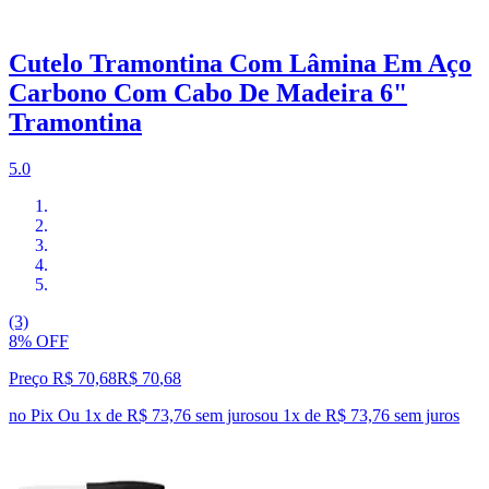
Cutelo Tramontina Com Lâmina Em Aço
Carbono Com Cabo De Madeira 6"
Tramontina
5.0
(3)
8% OFF
Preço R$ 70,68
R$
70
,
68
no Pix
Ou 1x de R$ 73,76 sem juros
ou
1
x de
R$ 73,76
sem juros