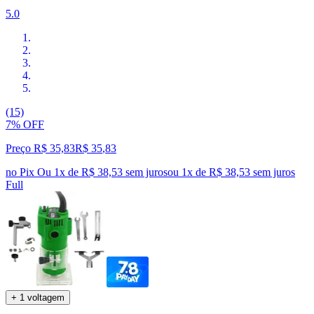
5.0
(15)
7% OFF
Preço R$ 35,83
R$
35
,
83
no Pix
Ou 1x de R$ 38,53 sem juros
ou
1
x de
R$ 38,53
sem juros
Full
+ 1 voltagem