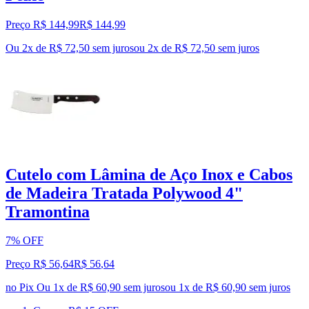
Preço R$ 144,99
R$
144
,
99
Ou 2x de R$ 72,50 sem juros
ou
2
x de
R$ 72,50
sem juros
Cutelo com Lâmina de Aço Inox e Cabos
de Madeira Tratada Polywood 4"
Tramontina
7% OFF
Preço R$ 56,64
R$
56
,
64
no Pix
Ou 1x de R$ 60,90 sem juros
ou
1
x de
R$ 60,90
sem juros