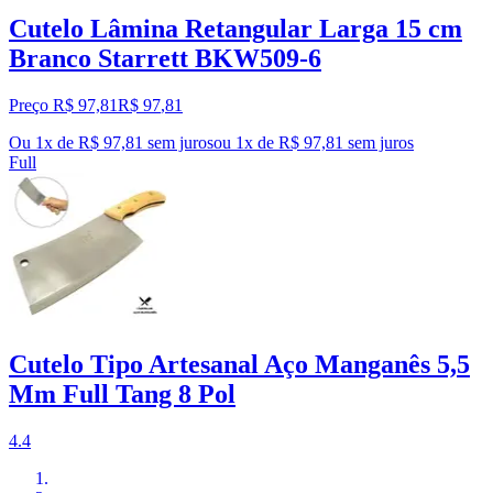
Cutelo Lâmina Retangular Larga 15 cm
Branco Starrett BKW509-6
Preço R$ 97,81
R$
97
,
81
Ou 1x de R$ 97,81 sem juros
ou
1
x de
R$ 97,81
sem juros
Full
Cutelo Tipo Artesanal Aço Manganês 5,5
Mm Full Tang 8 Pol
4.4