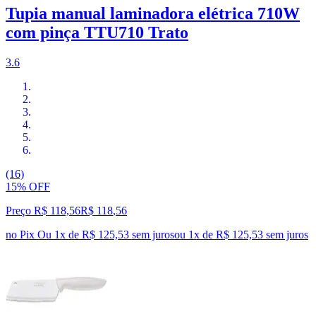
Tupia manual laminadora elétrica 710W
com pinça TTU710 Trato
3.6
(16)
15% OFF
Preço R$ 118,56
R$
118
,
56
no Pix
Ou 1x de R$ 125,53 sem juros
ou
1
x de
R$ 125,53
sem juros