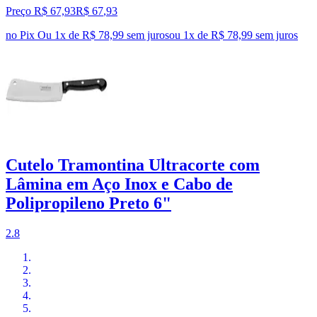
Preço R$ 67,93
R$
67
,
93
no Pix
Ou 1x de R$ 78,99 sem juros
ou
1
x de
R$ 78,99
sem juros
Cutelo Tramontina Ultracorte com
Lâmina em Aço Inox e Cabo de
Polipropileno Preto 6"
2.8