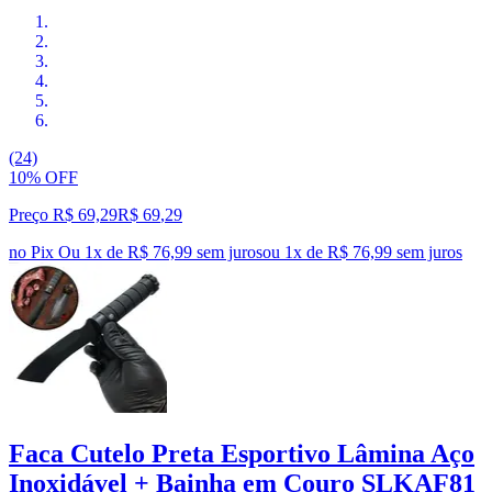
(24)
10% OFF
Preço R$ 69,29
R$
69
,
29
no Pix
Ou 1x de R$ 76,99 sem juros
ou
1
x de
R$ 76,99
sem juros
Faca Cutelo Preta Esportivo Lâmina Aço
Inoxidável + Bainha em Couro SLKAF81