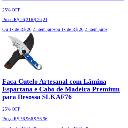
25% OFF
Preço R$ 26,21
R$
26
,
21
Ou 1x de R$ 26,21 sem juros
ou
1
x de
R$ 26,21
sem juros
Faca Cutelo Artesanal com Lâmina
Espartana e Cabo de Madeira Premium
para Desossa SLKAF76
25% OFF
Preço R$ 56,96
R$
56
,
96