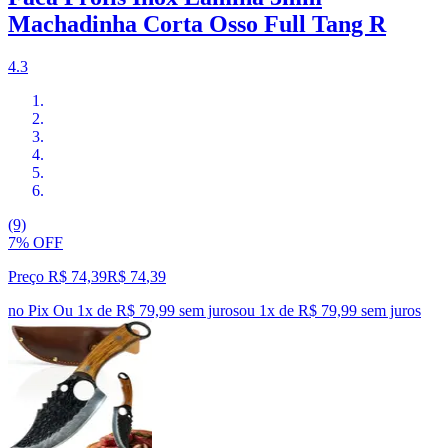
Machadinha Corta Osso Full Tang R
4.3
(9)
7% OFF
Preço R$ 74,39
R$
74
,
39
no Pix
Ou 1x de R$ 79,99 sem juros
ou
1
x de
R$ 79,99
sem juros