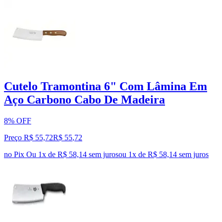
Cutelo Tramontina 6" Com Lâmina Em
Aço Carbono Cabo De Madeira
8% OFF
Preço R$ 55,72
R$
55
,
72
no Pix
Ou 1x de R$ 58,14 sem juros
ou
1
x de
R$ 58,14
sem juros