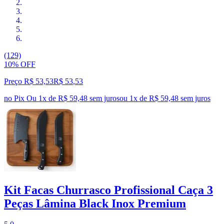
(129)
10% OFF
Preço R$ 53,53
R$
53
,
53
no Pix
Ou 1x de R$ 59,48 sem juros
ou
1
x de
R$ 59,48
sem juros
Kit Facas Churrasco Profissional Caça 3
Peças Lâmina Black Inox Premium