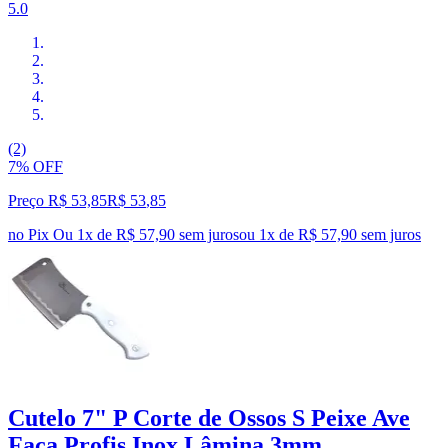
5.0
(2)
7% OFF
Preço R$ 53,85
R$
53
,
85
no Pix
Ou 1x de R$ 57,90 sem juros
ou
1
x de
R$ 57,90
sem juros
Cutelo 7" P Corte de Ossos S Peixe Ave
Faca Profis Inox Lâmina 3mm