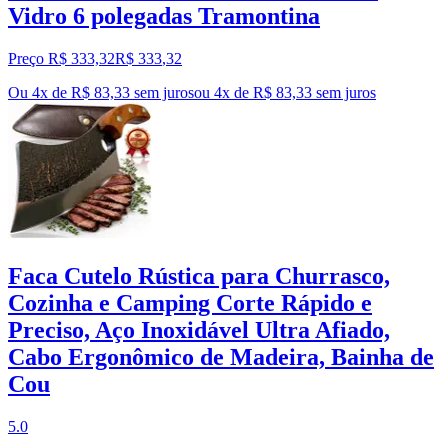
Vidro 6 polegadas Tramontina
Preço R$ 333,32
R$
333
,
32
Ou 4x de R$ 83,33 sem juros
ou
4
x de
R$ 83,33
sem juros
Faca Cutelo Rústica para Churrasco,
Cozinha e Camping Corte Rápido e
Preciso, Aço Inoxidável Ultra Afiado,
Cabo Ergonômico de Madeira, Bainha de
Cou
5.0