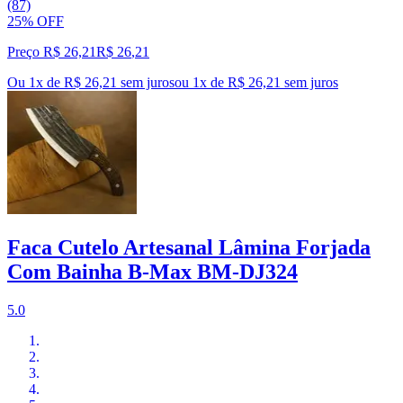
(87)
25% OFF
Preço R$ 26,21
R$
26
,
21
Ou 1x de R$ 26,21 sem juros
ou
1
x de
R$ 26,21
sem juros
Faca Cutelo Artesanal Lâmina Forjada
Com Bainha B-Max BM-DJ324
5.0