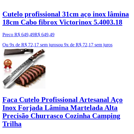
Cutelo profissional 31cm aço inox lâmina
18cm Cabo fibrox Victorinox 5.4003.18
Preço R$ 649,49
R$
649
,
49
Ou 9x de R$ 72,17 sem juros
ou
9
x de
R$ 72,17
sem juros
Faca Cutelo Profissional Artesanal Aço
Inox Forjada Lâmina Martelada Alta
Precisão Churrasco Cozinha Camping
Trilha