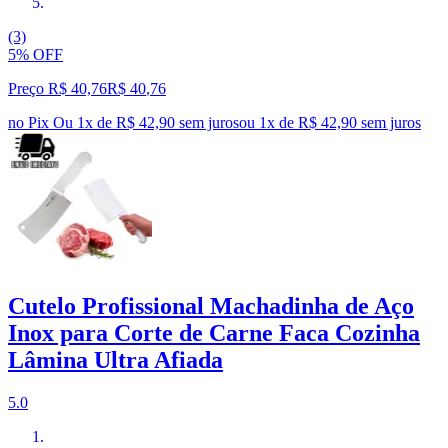
(3)
5% OFF
Preço R$ 40,76
R$
40
,
76
no Pix
Ou 1x de R$ 42,90 sem juros
ou
1
x de
R$ 42,90
sem juros
Cutelo Profissional Machadinha de Aço
Inox para Corte de Carne Faca Cozinha
Lâmina Ultra Afiada
5.0