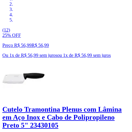
(12)
25% OFF
Preço R$ 56,99
R$
56
,
99
Ou 1x de R$ 56,99 sem juros
ou
1
x de
R$ 56,99
sem juros
Cutelo Tramontina Plenus com Lâmina
em Aço Inox e Cabo de Polipropileno
Preto 5" 23430105