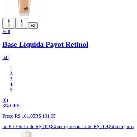
+3
Full
Base Líquida Payot Retinol
5.0
(6)
8% OFF
Preço R$ 101,05
R$
101
,
05
no Pix
Ou 1x de R$ 109,84 sem juros
ou
1
x de
R$ 109,84
sem juros