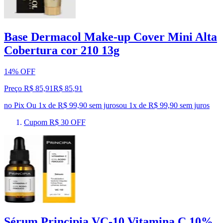
Base Dermacol Make-up Cover Mini Alta
Cobertura cor 210 13g
14% OFF
Preço R$ 85,91
R$
85
,
91
no Pix
Ou 1x de R$ 99,90 sem juros
ou
1
x de
R$ 99,90
sem juros
Cupom R$ 30 OFF
Sérum Principia VC-10 Vitamina C 10%