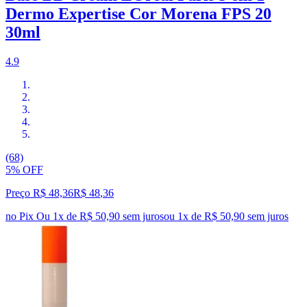
Dermo Expertise Cor Morena FPS 20
30ml
4.9
(68)
5% OFF
Preço R$ 48,36
R$
48
,
36
no Pix
Ou 1x de R$ 50,90 sem juros
ou
1
x de
R$ 50,90
sem juros