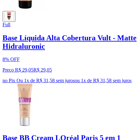
Full
Base Líquida Alta Cobertura Vult - Matte
Hidraluronic
8% OFF
Preço R$ 29,05
R$
29
,
05
no Pix
Ou 1x de R$ 31,58 sem juros
ou
1
x de
R$ 31,58
sem juros
Base BB Cream LOréal Paris 5 em 1