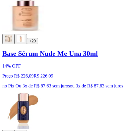
+20
Base Sérum Nude Me Una 30ml
14% OFF
Preço R$ 226,09
R$
226
,
09
no Pix
Ou 3x de R$ 87,63 sem juros
ou
3
x de
R$ 87,63
sem juros