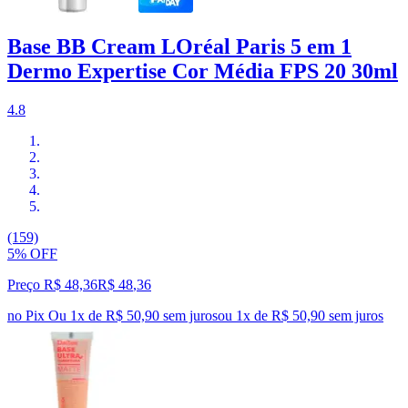
Base BB Cream LOréal Paris 5 em 1
Dermo Expertise Cor Média FPS 20 30ml
4.8
(159)
5% OFF
Preço R$ 48,36
R$
48
,
36
no Pix
Ou 1x de R$ 50,90 sem juros
ou
1
x de
R$ 50,90
sem juros