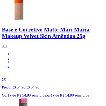
Base e Corretivo Matte Mari Maria
Makeup Velvet Skin Amêndoa 25g
4.0
(3)
Preço R$ 54,90
R$
54
,
90
Ou 1x de R$ 54,90 sem juros
ou
1
x de
R$ 54,90
sem juros