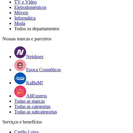
TV e Vídeo
Eletrodomésticos
Móveis
Informática
Moda
Todos os departamentos
Nossas marcas e parceiros
Netshoes
Epoca Cosméticos
KaBuM!
AliExpress
Todas as marcas
Todas as categorias
Todas as subcategorias
Serviços e benefícios
Cartão Luiza