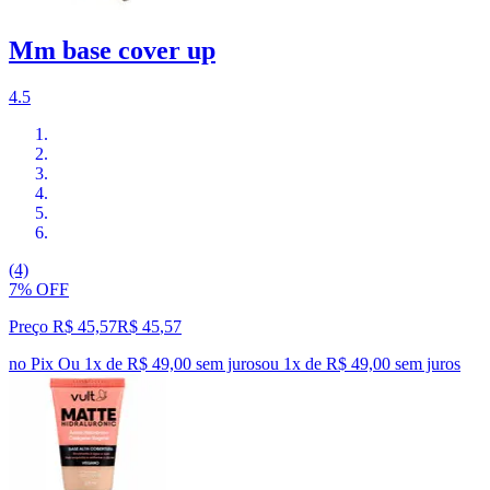
Mm base cover up
4.5
(4)
7% OFF
Preço R$ 45,57
R$
45
,
57
no Pix
Ou 1x de R$ 49,00 sem juros
ou
1
x de
R$ 49,00
sem juros