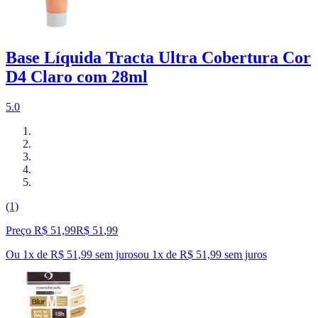
Base Líquida Tracta Ultra Cobertura Cor
D4 Claro com 28ml
5.0
(1)
Preço R$ 51,99
R$
51
,
99
Ou 1x de R$ 51,99 sem juros
ou
1
x de
R$ 51,99
sem juros