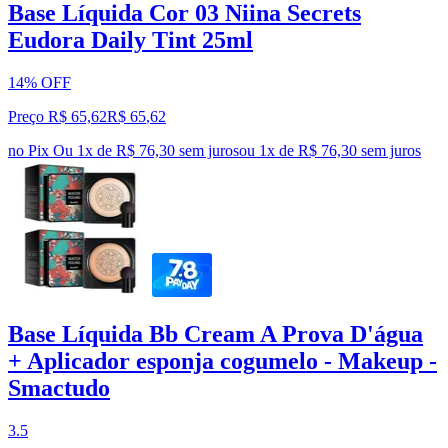
Base Líquida Cor 03 Niina Secrets
Eudora Daily Tint 25ml
14% OFF
Preço R$ 65,62
R$
65
,
62
no Pix
Ou 1x de R$ 76,30 sem juros
ou
1
x de
R$ 76,30
sem juros
Base Líquida Bb Cream A Prova D'água
+ Aplicador esponja cogumelo - Makeup -
Smactudo
3.5