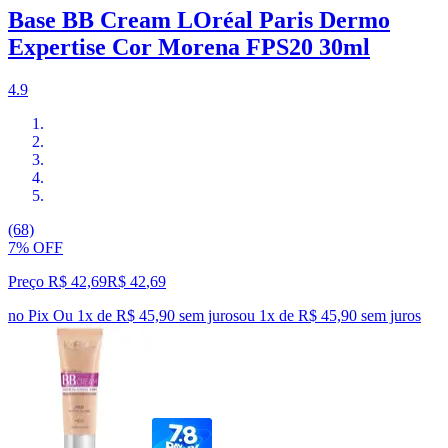
Base BB Cream LOréal Paris Dermo
Expertise Cor Morena FPS20 30ml
4.9
(68)
7% OFF
Preço R$ 42,69
R$
42
,
69
no Pix
Ou 1x de R$ 45,90 sem juros
ou
1
x de
R$ 45,90
sem juros