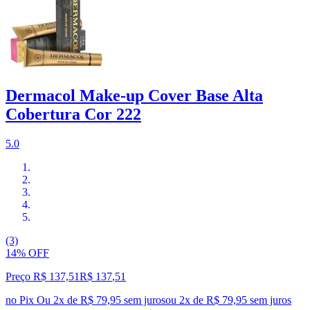
Dermacol Make-up Cover Base Alta
Cobertura Cor 222
5.0
(3)
14% OFF
Preço R$ 137,51
R$
137
,
51
no Pix
Ou 2x de R$ 79,95 sem juros
ou
2
x de
R$ 79,95
sem juros