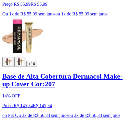
Preço R$ 55,99
R$
55
,
99
Ou 1x de R$ 55,99 sem juros
ou
1
x de
R$ 55,99
sem juros
+14
Base de Alta Cobertura Dermacol Make-
up Cover Cor:207
14% OFF
Preço R$ 145,34
R$
145
,
34
no Pix
Ou 3x de R$ 56,33 sem juros
ou
3
x de
R$ 56,33
sem juros