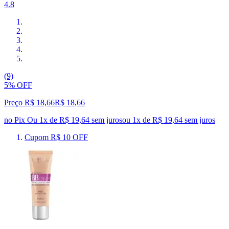
4.8
(9)
5% OFF
Preço R$ 18,66
R$
18
,
66
no Pix
Ou 1x de R$ 19,64 sem juros
ou
1
x de
R$ 19,64
sem juros
Cupom R$ 10 OFF