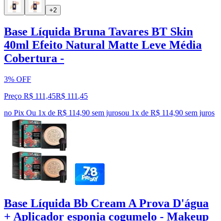
+2
Base Líquida Bruna Tavares BT Skin
40ml Efeito Natural Matte Leve Média
Cobertura -
3% OFF
Preço R$ 111,45
R$
111
,
45
no Pix
Ou 1x de R$ 114,90 sem juros
ou
1
x de
R$ 114,90
sem juros
Base Líquida Bb Cream A Prova D'água
+ Aplicador esponja cogumelo - Makeup