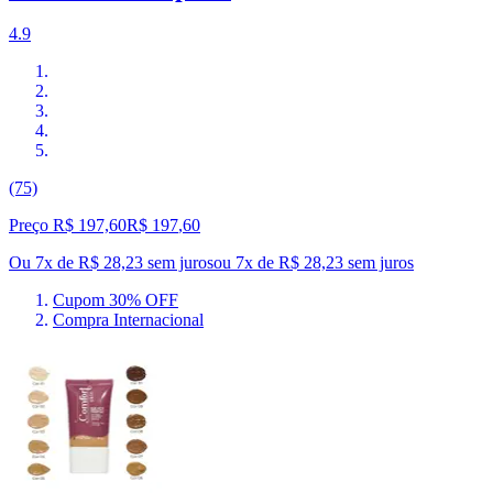
4.9
(75)
Preço R$ 197,60
R$
197
,
60
Ou 7x de R$ 28,23 sem juros
ou
7
x de
R$ 28,23
sem juros
Cupom 30% OFF
Compra Internacional