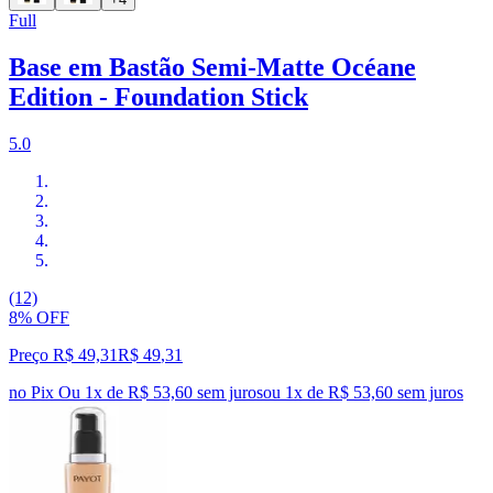
Full
Base em Bastão Semi-Matte Océane
Edition - Foundation Stick
5.0
(12)
8% OFF
Preço R$ 49,31
R$
49
,
31
no Pix
Ou 1x de R$ 53,60 sem juros
ou
1
x de
R$ 53,60
sem juros