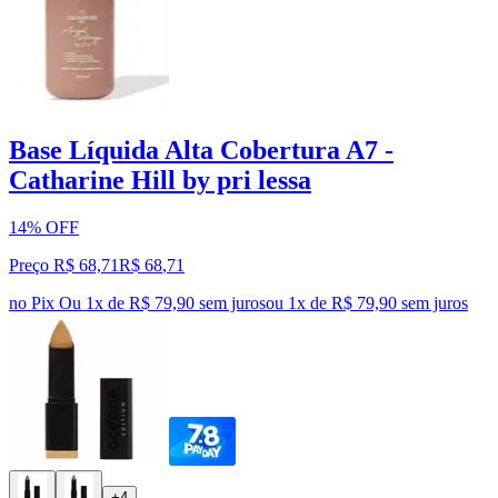
Base Líquida Alta Cobertura A7 -
Catharine Hill by pri lessa
14% OFF
Preço R$ 68,71
R$
68
,
71
no Pix
Ou 1x de R$ 79,90 sem juros
ou
1
x de
R$ 79,90
sem juros
+4