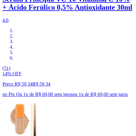
+ Ácido Ferúlico 0,5% Antioxidante 30ml
4.6
(51)
14% OFF
Preço R$ 59,34
R$
59
,
34
no Pix
Ou 1x de R$ 69,00 sem juros
ou
1
x de
R$ 69,00
sem juros