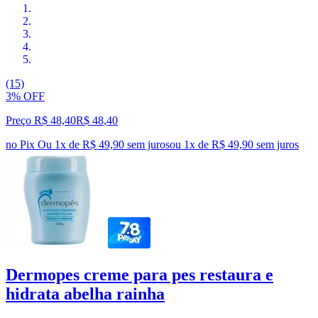
(15)
3% OFF
Preço R$ 48,40
R$
48
,
40
no Pix
Ou 1x de R$ 49,90 sem juros
ou
1
x de
R$ 49,90
sem juros
Dermopes creme para pes restaura e
hidrata abelha rainha