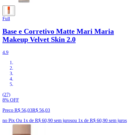
Full
Base e Corretivo Matte Mari Maria
Makeup Velvet Skin 2.0
4.9
(27)
8% OFF
Preço R$ 56,03
R$
56
,
03
no Pix
Ou 1x de R$ 60,90 sem juros
ou
1
x de
R$ 60,90
sem juros