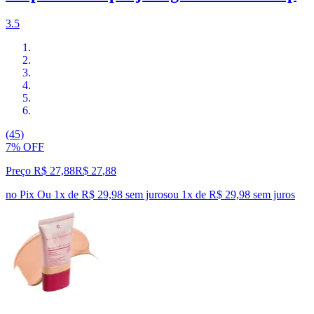
3.5
(45)
7% OFF
Preço R$ 27,88
R$
27
,
88
no Pix
Ou 1x de R$ 29,98 sem juros
ou
1
x de
R$ 29,98
sem juros