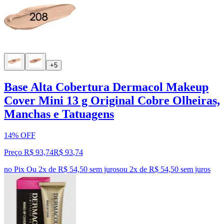
+5
Base Alta Cobertura Dermacol Makeup
Cover Mini 13 g Original Cobre Olheiras,
Manchas e Tatuagens
14% OFF
Preço R$ 93,74
R$
93
,
74
no Pix
Ou 2x de R$ 54,50 sem juros
ou
2
x de
R$ 54,50
sem juros