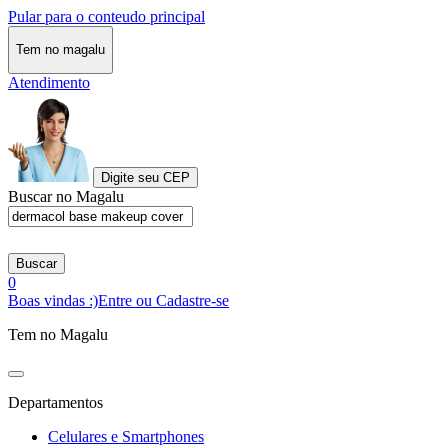
Pular para o conteudo principal
Tem no magalu
Atendimento
Digite seu CEP
Buscar no Magalu
Buscar
0
Boas vindas :)
Entre ou Cadastre-se
Tem no Magalu
Departamentos
Celulares e Smartphones