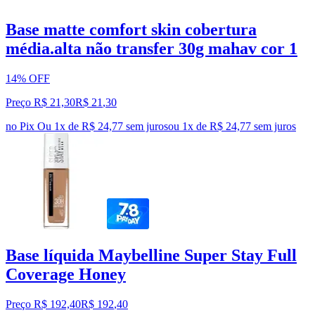
Base matte comfort skin cobertura
média.alta não transfer 30g mahav cor 1
14% OFF
Preço R$ 21,30
R$
21
,
30
no Pix
Ou 1x de R$ 24,77 sem juros
ou
1
x de
R$ 24,77
sem juros
Base líquida Maybelline Super Stay Full
Coverage Honey
Preço R$ 192,40
R$
192
,
40