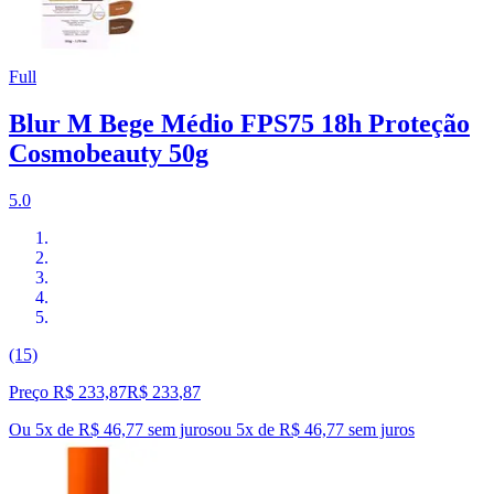
Full
Blur M Bege Médio FPS75 18h Proteção
Cosmobeauty 50g
5.0
(15)
Preço R$ 233,87
R$
233
,
87
Ou 5x de R$ 46,77 sem juros
ou
5
x de
R$ 46,77
sem juros