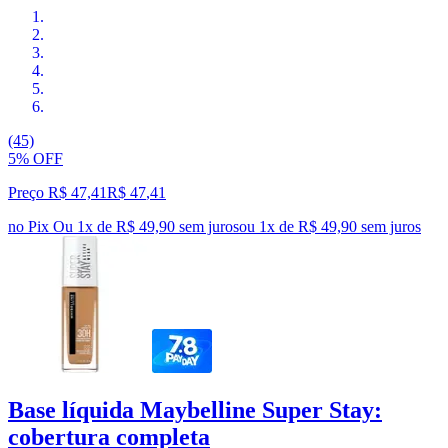
(45)
5% OFF
Preço R$ 47,41
R$
47
,
41
no Pix
Ou 1x de R$ 49,90 sem juros
ou
1
x de
R$ 49,90
sem juros
Base líquida Maybelline Super Stay:
cobertura completa