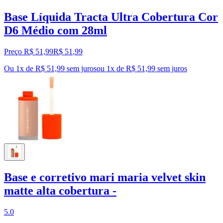
Base Líquida Tracta Ultra Cobertura Cor
D6 Médio com 28ml
Preço R$ 51,99
R$
51
,
99
Ou 1x de R$ 51,99 sem juros
ou
1
x de
R$ 51,99
sem juros
Base e corretivo mari maria velvet skin
matte alta cobertura -
5.0