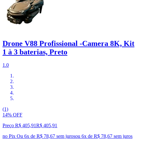
Drone V88 Profissional -Camera 8K, Kit
1 à 3 baterias, Preto
1.0
(1)
14% OFF
Preço R$ 405,91
R$
405
,
91
no Pix
Ou 6x de R$ 78,67 sem juros
ou
6
x de
R$ 78,67
sem juros