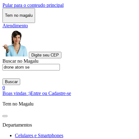
Pular para o conteudo principal
Tem no magalu
Atendimento
Digite seu CEP
Buscar no Magalu
Buscar
0
Boas vindas :)
Entre ou Cadastre-se
Tem no Magalu
Departamentos
Celulares e Smartphones