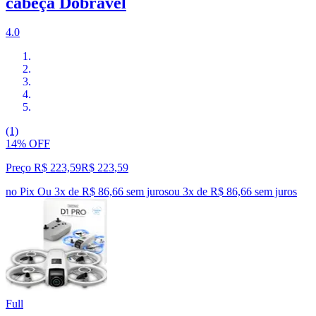
cabeça Dobrável
4.0
(1)
14% OFF
Preço R$ 223,59
R$
223
,
59
no Pix
Ou 3x de R$ 86,66 sem juros
ou
3
x de
R$ 86,66
sem juros
Full