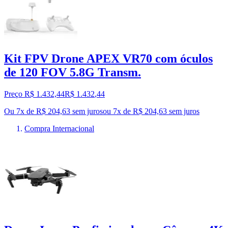
Kit FPV Drone APEX VR70 com óculos
de 120 FOV 5.8G Transm.
Preço R$ 1.432,44
R$
1.432
,
44
Ou 7x de R$ 204,63 sem juros
ou
7
x de
R$ 204,63
sem juros
Compra Internacional