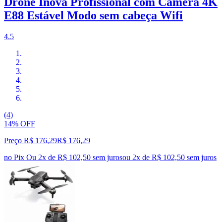
Drone Inova Profissional com Câmera 4K
E88 Estável Modo sem cabeça Wifi
4.5
(4)
14% OFF
Preço R$ 176,29
R$
176
,
29
no Pix
Ou 2x de R$ 102,50 sem juros
ou
2
x de
R$ 102,50
sem juros