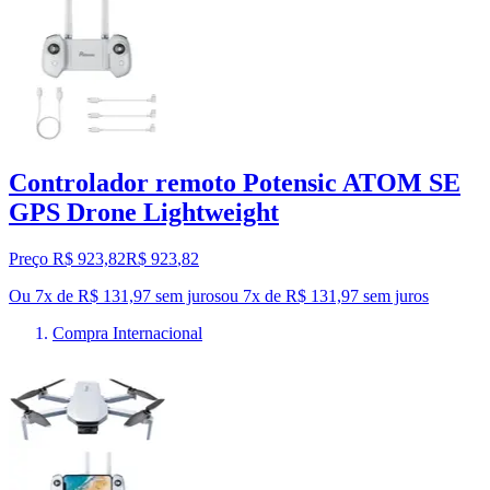
Controlador remoto Potensic ATOM SE
GPS Drone Lightweight
Preço R$ 923,82
R$
923
,
82
Ou 7x de R$ 131,97 sem juros
ou
7
x de
R$ 131,97
sem juros
Compra Internacional