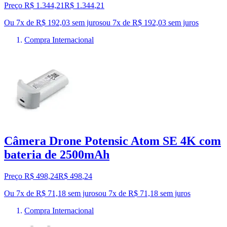
Preço R$ 1.344,21
R$
1.344
,
21
Ou 7x de R$ 192,03 sem juros
ou
7
x de
R$ 192,03
sem juros
Compra Internacional
Câmera Drone Potensic Atom SE 4K com
bateria de 2500mAh
Preço R$ 498,24
R$
498
,
24
Ou 7x de R$ 71,18 sem juros
ou
7
x de
R$ 71,18
sem juros
Compra Internacional