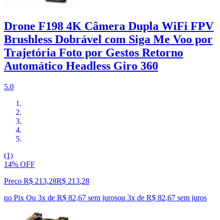
Drone F198 4K Câmera Dupla WiFi FPV
Brushless Dobrável com Siga Me Voo por
Trajetória Foto por Gestos Retorno
Automático Headless Giro 360
5.0
(1)
14% OFF
Preço R$ 213,28
R$
213
,
28
no Pix
Ou 3x de R$ 82,67 sem juros
ou
3
x de
R$ 82,67
sem juros