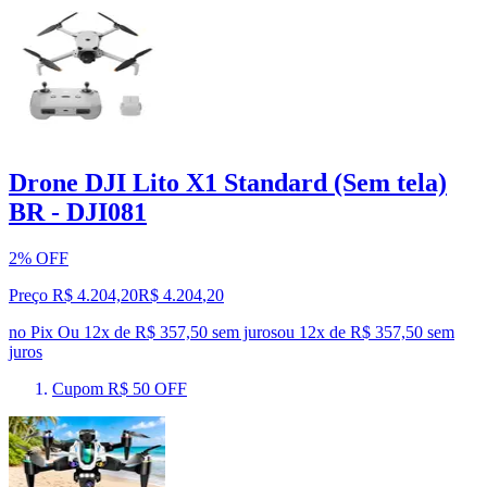
Drone DJI Lito X1 Standard (Sem tela)
BR - DJI081
2% OFF
Preço R$ 4.204,20
R$
4.204
,
20
no Pix
Ou 12x de R$ 357,50 sem juros
ou
12
x de
R$ 357,50
sem
juros
Cupom R$ 50 OFF