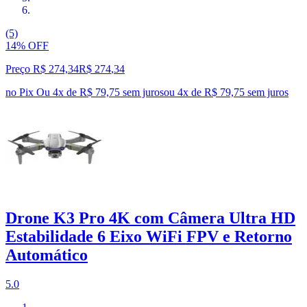
(5)
14% OFF
Preço R$ 274,34
R$
274
,
34
no Pix
Ou 4x de R$ 79,75 sem juros
ou
4
x de
R$ 79,75
sem juros
Drone K3 Pro 4K com Câmera Ultra HD
Estabilidade 6 Eixo WiFi FPV e Retorno
Automático
5.0