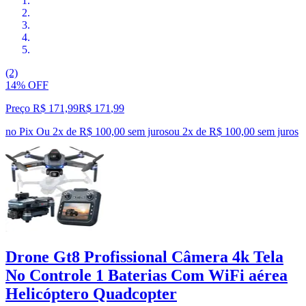
(2)
14% OFF
Preço R$ 171,99
R$
171
,
99
no Pix
Ou 2x de R$ 100,00 sem juros
ou
2
x de
R$ 100,00
sem juros
Drone Gt8 Profissional Câmera 4k Tela
No Controle 1 Baterias Com WiFi aérea
Helicóptero Quadcopter