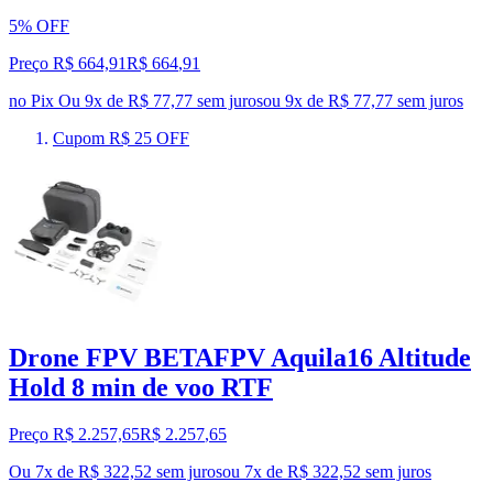
5% OFF
Preço R$ 664,91
R$
664
,
91
no Pix
Ou 9x de R$ 77,77 sem juros
ou
9
x de
R$ 77,77
sem juros
Cupom R$ 25 OFF
Drone FPV BETAFPV Aquila16 Altitude
Hold 8 min de voo RTF
Preço R$ 2.257,65
R$
2.257
,
65
Ou 7x de R$ 322,52 sem juros
ou
7
x de
R$ 322,52
sem juros