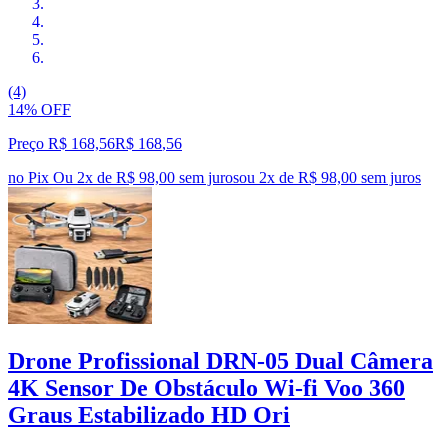
(4)
14% OFF
Preço R$ 168,56
R$
168
,
56
no Pix
Ou 2x de R$ 98,00 sem juros
ou
2
x de
R$ 98,00
sem juros
Drone Profissional DRN-05 Dual Câmera
4K Sensor De Obstáculo Wi-fi Voo 360
Graus Estabilizado HD Ori