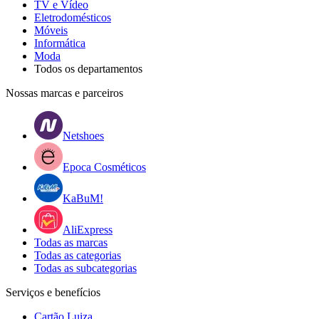
TV e Vídeo
Eletrodomésticos
Móveis
Informática
Moda
Todos os departamentos
Nossas marcas e parceiros
Netshoes
Epoca Cosméticos
KaBuM!
AliExpress
Todas as marcas
Todas as categorias
Todas as subcategorias
Serviços e benefícios
Cartão Luiza