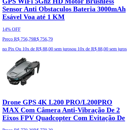
GPS WiFi 5Ghz HD Motor Brushless
Sensor Anti Obstaculos Bateria 3000mAh
Esável Voa até 1 KM
14% OFF
Preço R$ 756,79
R$
756
,
79
no Pix
Ou 10x de R$ 88,00 sem juros
ou
10
x de
R$ 88,00
sem juros
Drone GPS 4K L200 PRO/L200PRO
MAX Com Câmera Anti-Vibração De 2
Eixos FPV Quadcopter Com Evitação De