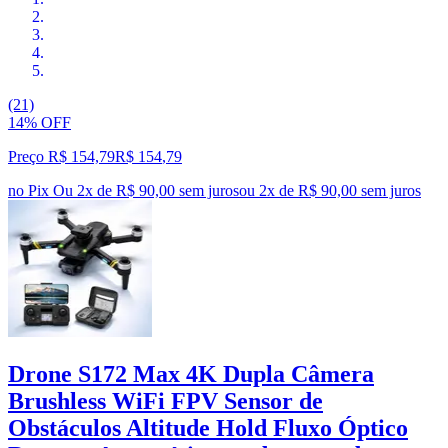
(21)
14% OFF
Preço R$ 154,79
R$
154
,
79
no Pix
Ou 2x de R$ 90,00 sem juros
ou
2
x de
R$ 90,00
sem juros
Drone S172 Max 4K Dupla Câmera
Brushless WiFi FPV Sensor de
Obstáculos Altitude Hold Fluxo Óptico