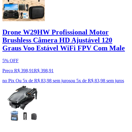
Drone W29HW Profissional Motor
Brushless Câmera HD Ajustável 120
Graus Voo Estável WiFi FPV Com Male
5% OFF
Preço R$ 398,91
R$
398
,
91
no Pix
Ou 5x de R$ 83,98 sem juros
ou
5
x de
R$ 83,98
sem juros