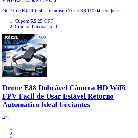
Preço R$ 770,30
R$
770
,
30
Ou 7x de R$ 110,04 sem juros
ou
7
x de
R$ 110,04
sem juros
Cupom R$ 25 OFF
Compra Internacional
Drone E88 Dobrável Câmera HD WiFi
FPV Fácil de Usar Estável Retorno
Automático Ideal Iniciantes
4.5