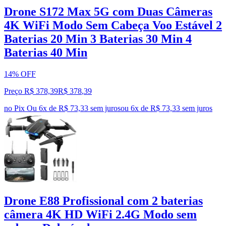
Drone S172 Max 5G com Duas Câmeras
4K WiFi Modo Sem Cabeça Voo Estável 2
Baterias 20 Min 3 Baterias 30 Min 4
Baterias 40 Min
14% OFF
Preço R$ 378,39
R$
378
,
39
no Pix
Ou 6x de R$ 73,33 sem juros
ou
6
x de
R$ 73,33
sem juros
Drone E88 Profissional com 2 baterias
câmera 4K HD WiFi 2.4G Modo sem