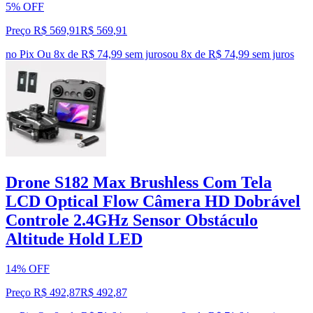
5% OFF
Preço R$ 569,91
R$
569
,
91
no Pix
Ou 8x de R$ 74,99 sem juros
ou
8
x de
R$ 74,99
sem juros
Drone S182 Max Brushless Com Tela
LCD Optical Flow Câmera HD Dobrável
Controle 2.4GHz Sensor Obstáculo
Altitude Hold LED
14% OFF
Preço R$ 492,87
R$
492
,
87