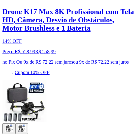
Drone K17 Max 8K Profissional com Tela
HD, Câmera, Desvio de Obstáculos,
Motor Brushless e 1 Bateria
14% OFF
Preço R$ 558,99
R$
558
,
99
no Pix
Ou 9x de R$ 72,22 sem juros
ou
9
x de
R$ 72,22
sem juros
Cupom 10% OFF