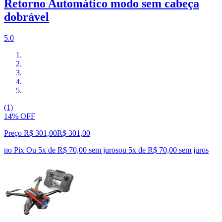
Retorno Automático modo sem cabeça
dobrável
5.0
(1)
14% OFF
Preço R$ 301,00
R$
301
,
00
no Pix
Ou 5x de R$ 70,00 sem juros
ou
5
x de
R$ 70,00
sem juros