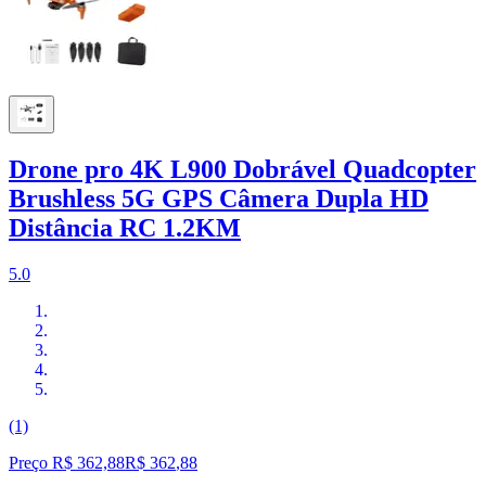
Drone pro 4K L900 Dobrável Quadcopter
Brushless 5G GPS Câmera Dupla HD
Distância RC 1.2KM
5.0
(1)
Preço R$ 362,88
R$
362
,
88