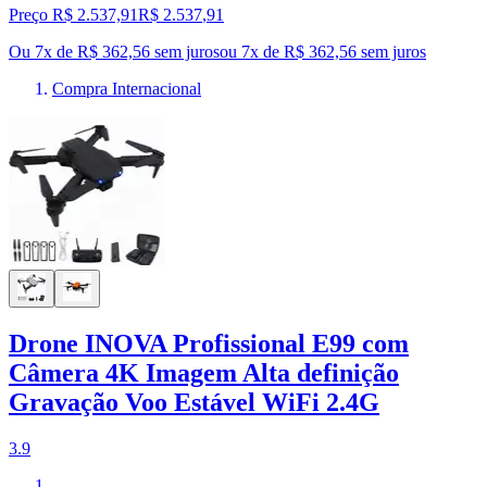
Preço R$ 2.537,91
R$
2.537
,
91
Ou 7x de R$ 362,56 sem juros
ou
7
x de
R$ 362,56
sem juros
Compra Internacional
Drone INOVA Profissional E99 com
Câmera 4K Imagem Alta definição
Gravação Voo Estável WiFi 2.4G
3.9