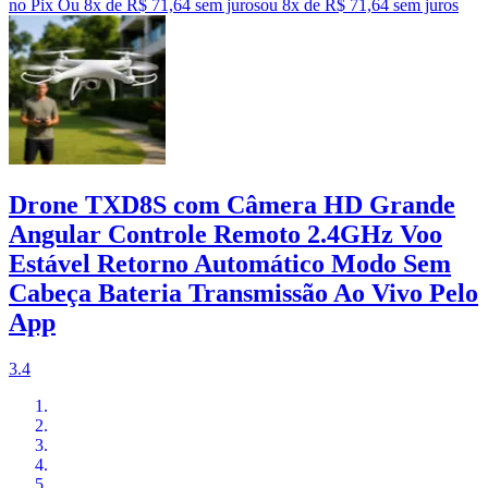
no Pix
Ou 8x de R$ 71,64 sem juros
ou
8
x de
R$ 71,64
sem juros
Drone TXD8S com Câmera HD Grande
Angular Controle Remoto 2.4GHz Voo
Estável Retorno Automático Modo Sem
Cabeça Bateria Transmissão Ao Vivo Pelo
App
3.4