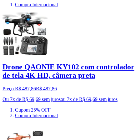
Compra Internacional
Drone QAONIE KY102 com controlador
de tela 4K HD, câmera preta
Preço R$ 487,86
R$
487
,
86
Ou 7x de R$ 69,69 sem juros
ou
7
x de
R$ 69,69
sem juros
Cupom 25% OFF
Compra Internacional