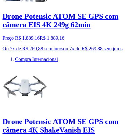
Drone Potensic ATOM SE GPS com
câmera EIS 4K 249g 62min
Preço R$ 1.889,16
R$
1.889
,
16
Ou 7x de R$ 269,88 sem juros
ou
7
x de
R$ 269,88
sem juros
Compra Internacional
Drone Potensic ATOM SE GPS com
câmera 4K ShakeVanish EIS