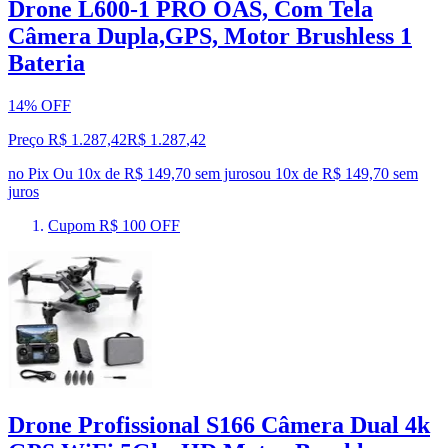
Drone L600-1 PRO OAS, Com Tela
Câmera Dupla,GPS, Motor Brushless 1
Bateria
14% OFF
Preço R$ 1.287,42
R$
1.287
,
42
no Pix
Ou 10x de R$ 149,70 sem juros
ou
10
x de
R$ 149,70
sem
juros
Cupom R$ 100 OFF
Drone Profissional S166 Câmera Dual 4k