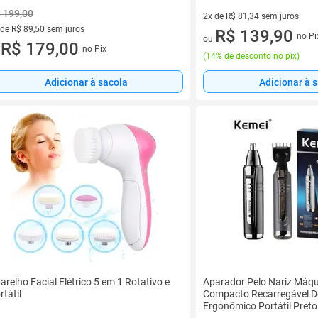
 199,00
2x de R$ 81,34 sem juros
 de R$ 89,50 sem juros
2 vez de R$ 81,34 sem juros
R$ 139,90
no Pi
ou
ez de R$ 89,50 sem juros
R$ 179,00
no Pix
u
(
14% de desconto no pix
)
Adicionar à sacola
Adicionar à 
arelho Facial Elétrico 5 em 1 Rotativo e
Aparador Pelo Nariz Máq
rtátil
Compacto Recarregável D
Ergonômico Portátil Preto