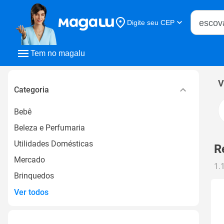
Buscar n
Digite seu CEP
Buscar
Tem no magalu
V
Categoria
Bebê
Beleza e Perfumaria
Utilidades Domésticas
R
Mercado
1.
Brinquedos
Ver todos