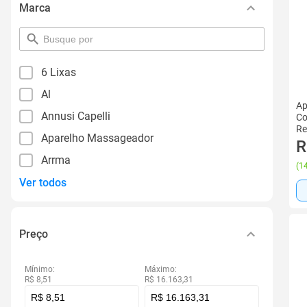
Marca
pesquisar
por
filtro
6 Lixas
Al
Ap
Annusi Capelli
Co
Re
Aparelho Massageador
R
Arrma
(
14
Ver todos
Preço
Mínimo:
Máximo:
R$ 8,51
R$ 16.163,31