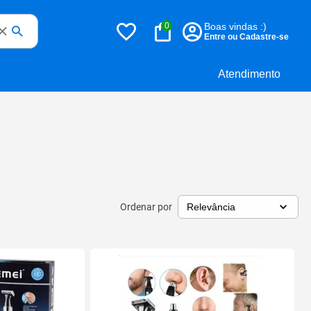
0
Boas vindas :)
Entre ou Cadastre-se
Atendimento
Ordenar por