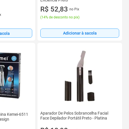
Eficiência Preto
R$ 52,83
no Pix
x
(
14% de desconto no pix
)
Adicionar à sacola
sacola
Aparador De Pelos Sobrancelha Facial
uina Kemei-6511
Face Depilador Portátil Preto - Platina
esign