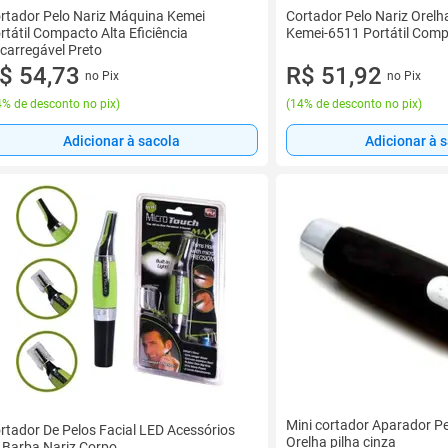
rtador Pelo Nariz Máquina Kemei
Cortador Pelo Nariz Orel
rtátil Compacto Alta Eficiência
Kemei-6511 Portátil Comp
carregável Preto
$ 54,73
R$ 51,92
no Pix
no Pix
% de desconto no pix
)
(
14% de desconto no pix
)
Adicionar à sacola
Adicionar à 
Mini cortador Aparador Pe
rtador De Pelos Facial LED Acessórios
Orelha pilha cinza
 Barba Nariz Corpo