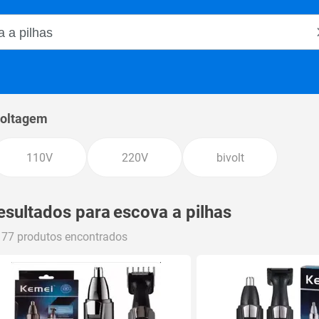
o Magalu
oltagem
110V
220V
bivolt
esultados para
escova a pilhas
177 produtos encontrados