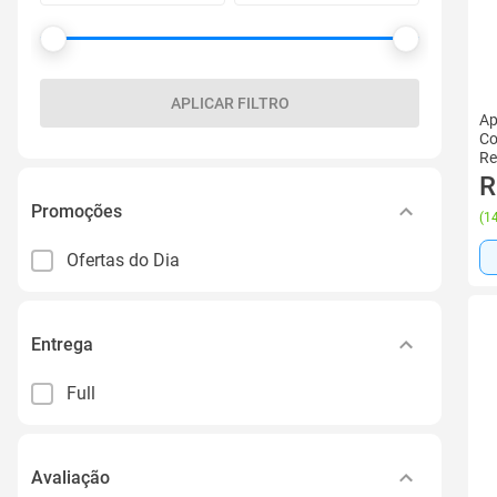
APLICAR FILTRO
Ap
Co
Re
R
Promoções
(
14
Ofertas do Dia
Entrega
Full
Avaliação