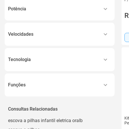
220v
Azul
Potência
R
Bivolt
Ver todos
40w a 59w
18w, 5w
Velocidades
30w a 39w
Controle de Velocidade
1400w
8.000 Vibrações por Minuto
5w
Tecnologia
1 Velocidade
Ver todos
Recarregável
1
Alcalina
12.000 Vibrações por Minuto
Funções
Ni-mh
Ver todos
Limpeza, Esfoliação e Massagem Facial
Lítio
Massageador, Limpeza de Pele, Esfoliação
Consultas Relacionadas
Aparar Pelos, Recortar
Ki
escova a pilhas infantil eletrica oralb
Pe
Batedor, Misturador e Espumador 3 em 1