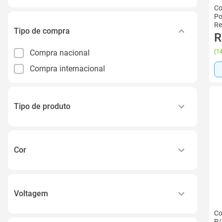
Co
Po
Re
Tipo de compra
R
Compra nacional
(
14
Compra internacional
Tipo de produto
Kit de Cuidados do Bebê
Aparador de Pelos
Cor
Balança de Cozinha
Preto
Escova de Dente
Cor-de-rosa
Aspirador Nasal
Voltagem
Rosa
Ver todos
Co
110v
Inox
P/