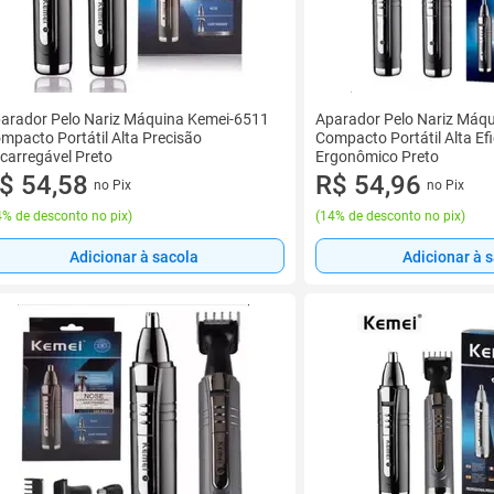
arador Pelo Nariz Máquina Kemei-6511
Aparador Pelo Nariz Máq
mpacto Portátil Alta Precisão
Compacto Portátil Alta Efi
carregável Preto
Ergonômico Preto
$ 54,58
R$ 54,96
no Pix
no Pix
% de desconto no pix
)
(
14% de desconto no pix
)
Adicionar à sacola
Adicionar à 