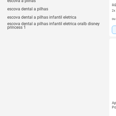
escova a pilhas
Efeito Lifting e Contorno V-shape,
R$
Estimulação de Colágeno e Circulação, Ação
escova dental a pilhas
2x
Antienvelhecimento, Drenagem Linfática e
2 v
escova dental a pilhas infantil eletrica
Redução de Inchaço, Potencializador de
o
escova dental a pilhas infantil eletrica oralb disney
Cosméticos, Alívio de Tensões e Bruxismo
princess 1
Ver todos
Ap
Po