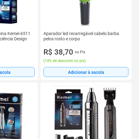
uina Kemei-6511
Aparador led recarregável cabelo barba
ciência Design
pelos rosto e corpo
R$ 38,70
no Pix
(
14% de desconto no pix
)
sacola
Adicionar à sacola