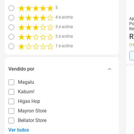
5
4 e acima
Ap
Po
3 e acima
Re
R
2 e acima
(
14
1 e acima
Vendido por
Magalu
Kabum!
Higas Hop
Mayron Store
Bellator Store
Ver todos