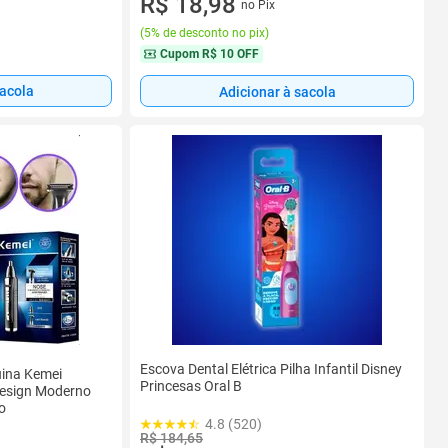
R$ 18,98
no Pix
(
5% de desconto no pix
)
Cupom
R$ 10 OFF
sacola
Adicionar à sacola
Escova Dental Elétrica Pilha Infantil Disney
uina Kemei
Princesas Oral B
esign Moderno
o
4.8 (520)
R$ 184,65