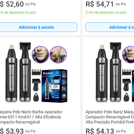
$ 52,60
R$ 54,71
no Pix
no Pix
% de desconto no pix
)
(
14% de desconto no pix
)
Adicionar à sacola
Adicionar à 
quina Pelo Nariz Barba Aparador
Aparador Pelo Nariz Máq
mei-6511 Km6511 Alta Eficiência
Compacto Recarregável D
mpacto Recarregável
Alta Precisão Portátil Pret
$ 53,93
R$ 54,13
no Pix
no Pix