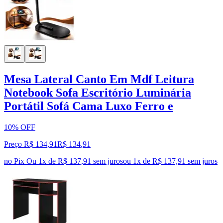
Mesa Lateral Canto Em Mdf Leitura
Notebook Sofa Escritório Luminária
Portátil Sofá Cama Luxo Ferro e
10% OFF
Preço R$ 134,91
R$
134
,
91
no Pix
Ou 1x de R$ 137,91 sem juros
ou
1
x de
R$ 137,91
sem juros