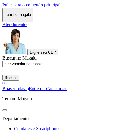
Pular para o conteudo principal
Tem no magalu
Atendimento
Digite seu CEP
Buscar no Magalu
Buscar
0
Boas vindas :)
Entre ou Cadastre-se
Tem no Magalu
Departamentos
Celulares e Smartphones