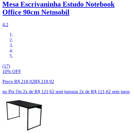
Mesa Escrivaninha Estudo Notebook
Office 90cm Netmobil
4.2
(17)
10% OFF
Preço R$ 218,92
R$
218
,
92
no Pix
Ou 2x de R$ 121,62 sem juros
ou
2
x de
R$ 121,62
sem juros