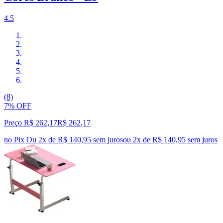
4.5
(8)
7% OFF
Preço R$ 262,17
R$
262
,
17
no Pix
Ou 2x de R$ 140,95 sem juros
ou
2
x de
R$ 140,95
sem juros