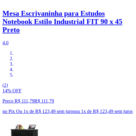
Mesa Escrivaninha para Estudos
Notebook Estilo Industrial FIT 90 x 45
Preto
4.0
(2)
14% OFF
Preço R$ 111,79
R$
111
,
79
no Pix
Ou 1x de R$ 123,49 sem juros
ou
1
x de
R$ 123,49
sem juros