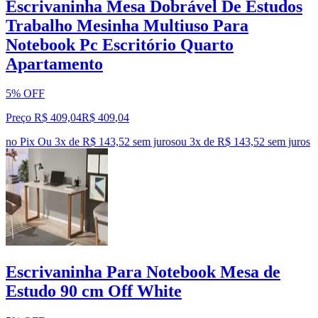
Escrivaninha Mesa Dobrável De Estudos
Trabalho Mesinha Multiuso Para
Notebook Pc Escritório Quarto
Apartamento
5% OFF
Preço R$ 409,04
R$
409
,
04
no Pix
Ou 3x de R$ 143,52 sem juros
ou
3
x de
R$ 143,52
sem juros
Escrivaninha Para Notebook Mesa de
Estudo 90 cm Off White