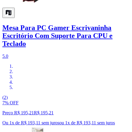
Mesa Para PC Gamer Escrivaninha
Escritório Com Suporte Para CPU e
Teclado
5.0
(2)
7% OFF
Preço R$ 195,21
R$
195
,
21
Ou 1x de R$ 193,11 sem juros
ou
1
x de
R$ 193,11
sem juros