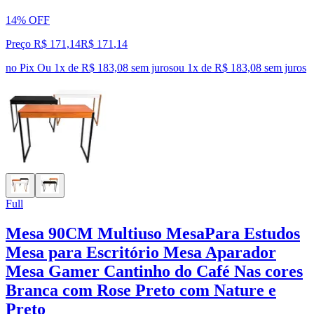
14% OFF
Preço R$ 171,14
R$
171
,
14
no Pix
Ou 1x de R$ 183,08 sem juros
ou
1
x de
R$ 183,08
sem juros
Full
Mesa 90CM Multiuso MesaPara Estudos
Mesa para Escritório Mesa Aparador
Mesa Gamer Cantinho do Café Nas cores
Branca com Rose Preto com Nature e
Preto