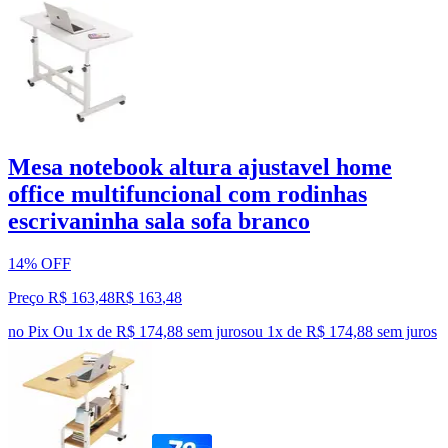
Mesa notebook altura ajustavel home
office multifuncional com rodinhas
escrivaninha sala sofa branco
14% OFF
Preço R$ 163,48
R$
163
,
48
no Pix
Ou 1x de R$ 174,88 sem juros
ou
1
x de
R$ 174,88
sem juros