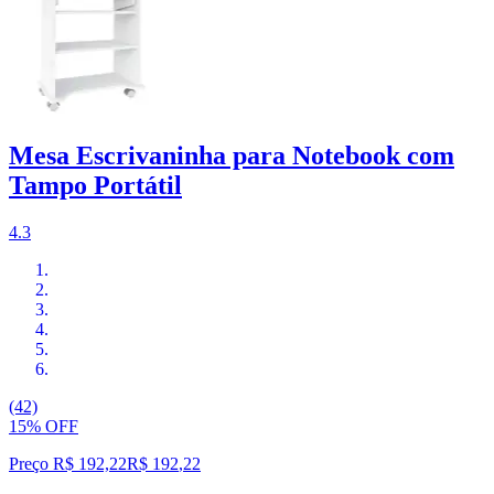
Mesa Escrivaninha para Notebook com
Tampo Portátil
4.3
(42)
15% OFF
Preço R$ 192,22
R$
192
,
22