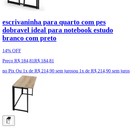
escrivaninha para quarto com pes
dobravel ideal para notebook estudo
branco com preto
14% OFF
Preço R$ 184,81
R$
184
,
81
no Pix
Ou 1x de R$ 214,90 sem juros
ou
1
x de
R$ 214,90
sem juros