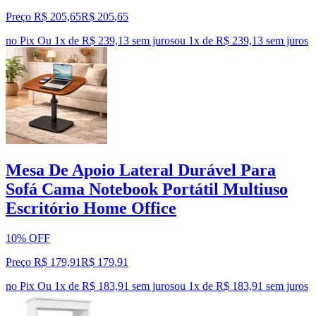
Preço R$ 205,65
R$
205
,
65
no Pix
Ou 1x de R$ 239,13 sem juros
ou
1
x de
R$ 239,13
sem juros
Mesa De Apoio Lateral Durável Para
Sofá Cama Notebook Portátil Multiuso
Escritório Home Office
10% OFF
Preço R$ 179,91
R$
179
,
91
no Pix
Ou 1x de R$ 183,91 sem juros
ou
1
x de
R$ 183,91
sem juros