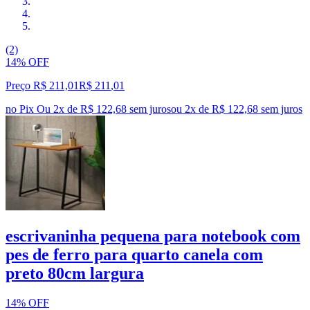
(2)
14% OFF
Preço R$ 211,01
R$
211
,
01
no Pix
Ou 2x de R$ 122,68 sem juros
ou
2
x de
R$ 122,68
sem juros
escrivaninha pequena para notebook com
pes de ferro para quarto canela com
preto 80cm largura
14% OFF