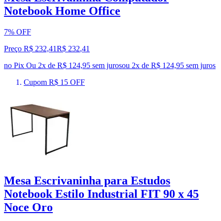
Notebook Home Office
7% OFF
Preço R$ 232,41
R$
232
,
41
no Pix
Ou 2x de R$ 124,95 sem juros
ou
2
x de
R$ 124,95
sem juros
Cupom R$ 15 OFF
Mesa Escrivaninha para Estudos
Notebook Estilo Industrial FIT 90 x 45
Noce Oro