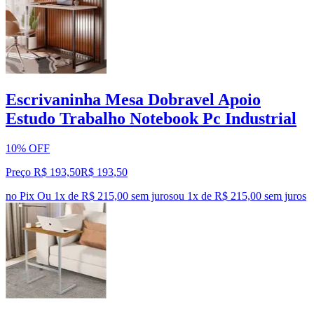
Escrivaninha Mesa Dobravel Apoio
Estudo Trabalho Notebook Pc Industrial
10% OFF
Preço R$ 193,50
R$
193
,
50
no Pix
Ou 1x de R$ 215,00 sem juros
ou
1
x de
R$ 215,00
sem juros