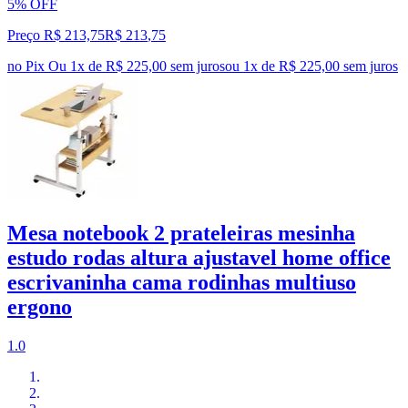
5% OFF
Preço R$ 213,75
R$
213
,
75
no Pix
Ou 1x de R$ 225,00 sem juros
ou
1
x de
R$ 225,00
sem juros
Mesa notebook 2 prateleiras mesinha
estudo rodas altura ajustavel home office
escrivaninha cama rodinhas multiuso
ergono
1.0