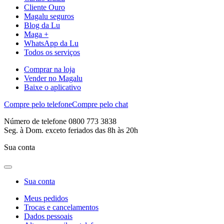
Cliente Ouro
Magalu seguros
Blog da Lu
Maga +
WhatsApp da Lu
Todos os serviços
Comprar na loja
Vender no Magalu
Baixe o aplicativo
Compre pelo telefone
Compre pelo chat
Número de telefone 0800 773 3838
Seg. à Dom. exceto feriados das 8h às 20h
Sua conta
Sua conta
Meus pedidos
Trocas e cancelamentos
Dados pessoais