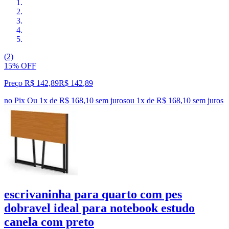
(2)
15% OFF
Preço R$ 142,89
R$
142
,
89
no Pix
Ou 1x de R$ 168,10 sem juros
ou
1
x de
R$ 168,10
sem juros
escrivaninha para quarto com pes
dobravel ideal para notebook estudo
canela com preto