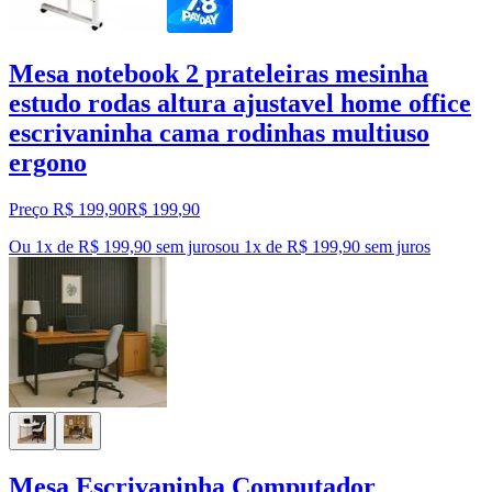
Mesa notebook 2 prateleiras mesinha
estudo rodas altura ajustavel home office
escrivaninha cama rodinhas multiuso
ergono
Preço R$ 199,90
R$
199
,
90
Ou 1x de R$ 199,90 sem juros
ou
1
x de
R$ 199,90
sem juros
Mesa Escrivaninha Computador