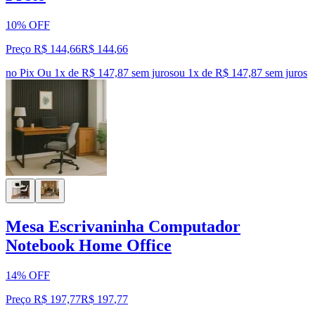
10% OFF
Preço R$ 144,66
R$
144
,
66
no Pix
Ou 1x de R$ 147,87 sem juros
ou
1
x de
R$ 147,87
sem juros
Mesa Escrivaninha Computador
Notebook Home Office
14% OFF
Preço R$ 197,77
R$
197
,
77