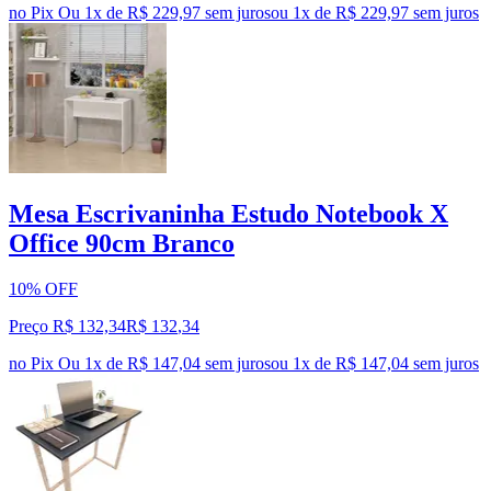
no Pix
Ou 1x de R$ 229,97 sem juros
ou
1
x de
R$ 229,97
sem juros
Mesa Escrivaninha Estudo Notebook X
Office 90cm Branco
10% OFF
Preço R$ 132,34
R$
132
,
34
no Pix
Ou 1x de R$ 147,04 sem juros
ou
1
x de
R$ 147,04
sem juros