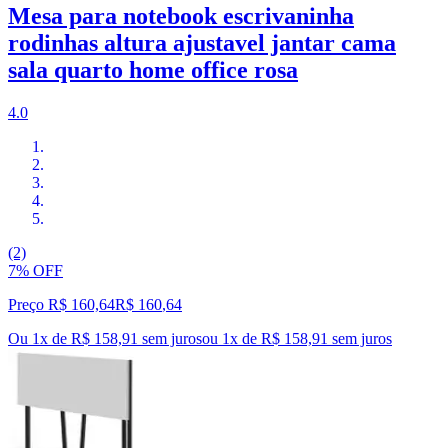
Mesa para notebook escrivaninha
rodinhas altura ajustavel jantar cama
sala quarto home office rosa
4.0
(2)
7% OFF
Preço R$ 160,64
R$
160
,
64
Ou 1x de R$ 158,91 sem juros
ou
1
x de
R$ 158,91
sem juros