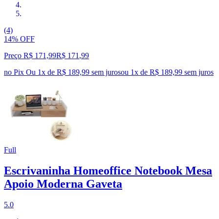
(4)
14% OFF
Preço R$ 171,99
R$
171
,
99
no Pix
Ou 1x de R$ 189,99 sem juros
ou
1
x de
R$ 189,99
sem juros
Full
Escrivaninha Homeoffice Notebook Mesa
Apoio Moderna Gaveta
5.0