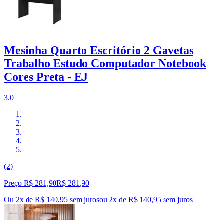
Mesinha Quarto Escritório 2 Gavetas
Trabalho Estudo Computador Notebook
Cores Preta - EJ
3.0
(2)
Preço R$ 281,90
R$
281
,
90
Ou 2x de R$ 140,95 sem juros
ou
2
x de
R$ 140,95
sem juros