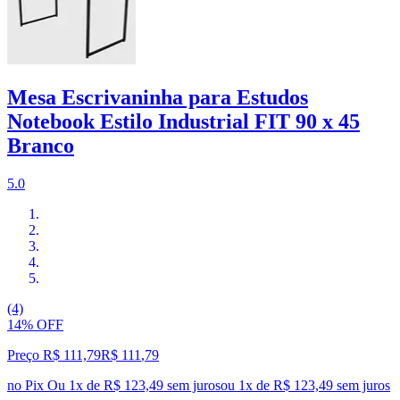
Mesa Escrivaninha para Estudos
Notebook Estilo Industrial FIT 90 x 45
Branco
5.0
(4)
14% OFF
Preço R$ 111,79
R$
111
,
79
no Pix
Ou 1x de R$ 123,49 sem juros
ou
1
x de
R$ 123,49
sem juros