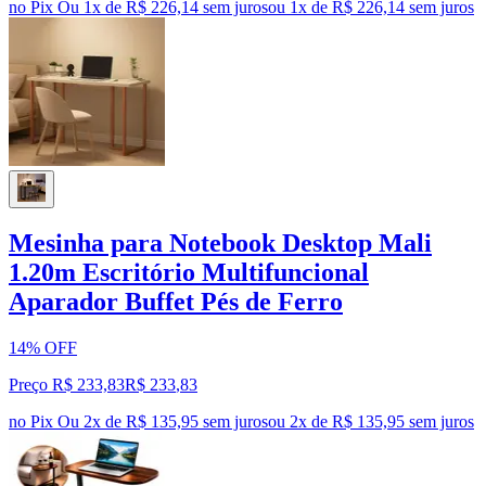
no Pix
Ou 1x de R$ 226,14 sem juros
ou
1
x de
R$ 226,14
sem juros
Mesinha para Notebook Desktop Mali
1.20m Escritório Multifuncional
Aparador Buffet Pés de Ferro
14% OFF
Preço R$ 233,83
R$
233
,
83
no Pix
Ou 2x de R$ 135,95 sem juros
ou
2
x de
R$ 135,95
sem juros