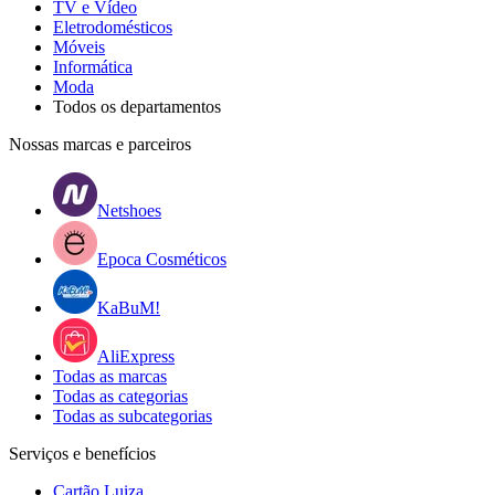
TV e Vídeo
Eletrodomésticos
Móveis
Informática
Moda
Todos os departamentos
Nossas marcas e parceiros
Netshoes
Epoca Cosméticos
KaBuM!
AliExpress
Todas as marcas
Todas as categorias
Todas as subcategorias
Serviços e benefícios
Cartão Luiza