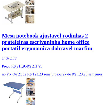
Mesa notebook ajustavel rodinhas 2
prateleiras escrivaninha home office
portatil ergonomica dobravel marfim
14% OFF
Preço R$ 211,95
R$
211
,
95
no Pix
Ou 2x de R$ 123,23 sem juros
ou
2
x de
R$ 123,23
sem juros