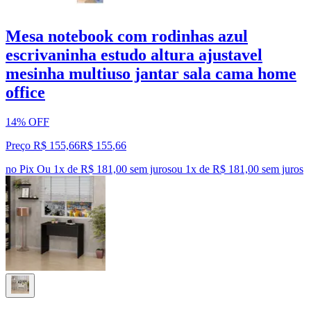
Mesa notebook com rodinhas azul
escrivaninha estudo altura ajustavel
mesinha multiuso jantar sala cama home
office
14% OFF
Preço R$ 155,66
R$
155
,
66
no Pix
Ou 1x de R$ 181,00 sem juros
ou
1
x de
R$ 181,00
sem juros