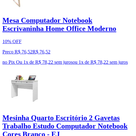
Mesa Computador Notebook
Escrivaninha Home Office Moderno
10% OFF
Preço R$ 76,52
R$
76
,
52
no Pix
Ou 1x de R$ 78,22 sem juros
ou
1
x de
R$ 78,22
sem juros
Mesinha Quarto Escritório 2 Gavetas
Trabalho Estudo Computador Notebook
Cores Branco - EJ