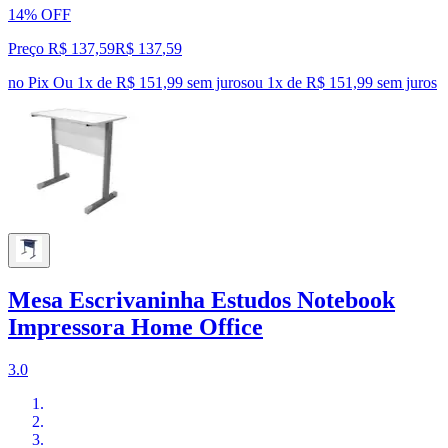
14% OFF
Preço R$ 137,59
R$
137
,
59
no Pix
Ou 1x de R$ 151,99 sem juros
ou
1
x de
R$ 151,99
sem juros
Mesa Escrivaninha Estudos Notebook
Impressora Home Office
3.0