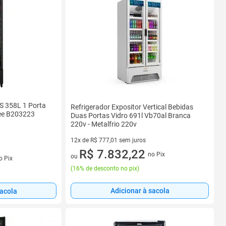
OS 358L 1 Porta
Refrigerador Expositor Vertical Bebidas
ree B203223
Duas Portas Vidro 691l Vb70al Branca
220v - Metalfrio 220v
12x de R$ 777,01 sem juros
12 vez de R$ 777,01 sem juros
R$ 7.832,22
no Pix
s
ou
o Pix
(
16% de desconto no pix
)
Adicionar à sacola
sacola