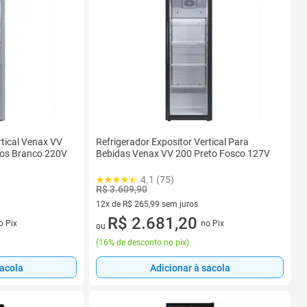
rtical Venax VV
Refrigerador Expositor Vertical Para
ros Branco 220V
Bebidas Venax VV 200 Preto Fosco 127V
4.1 (75)
R$ 3.609,90
12x de R$ 265,99 sem juros
s
12 vez de R$ 265,99 sem juros
R$ 2.681,20
o Pix
no Pix
ou
(
16% de desconto no pix
)
sacola
Adicionar à sacola