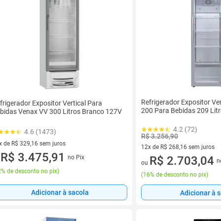
Refrigerador Expositor Ve
frigerador Expositor Vertical Para
200 Para Bebidas 209 Lit
bidas Venax VV 300 Litros Branco 127V
4.2 (72)
4.6 (1473)
R$ 3.256,90
x de R$ 329,16 sem juros
12x de R$ 268,16 sem juros
vez de R$ 329,16 sem juros
R$ 3.475,91
no Pix
12 vez de R$ 268,16 sem juro
R$ 2.703,04
u
n
ou
% de desconto no pix
)
(
16% de desconto no pix
)
Adicionar à sacola
Adicionar à 