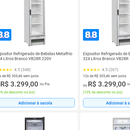
positor Refrigerado de Bebidas Metalfrio
Expositor Refrigerado de 
4 Litros Branco VB28R 220V
324 Litros Branco VB28R
4.5 (348)
4.5 (267)
x de R$ 305,46 sem juros
12x de R$ 305,46 sem juros
vez de R$ 305,46 sem juros
R$ 3.299,00
12 vez de R$ 305,46 sem juro
R$ 3.299,00
no Pix
n
u
ou
% de desconto no pix
)
(
10% de desconto no pix
)
Adicionar à sacola
Adicionar à 