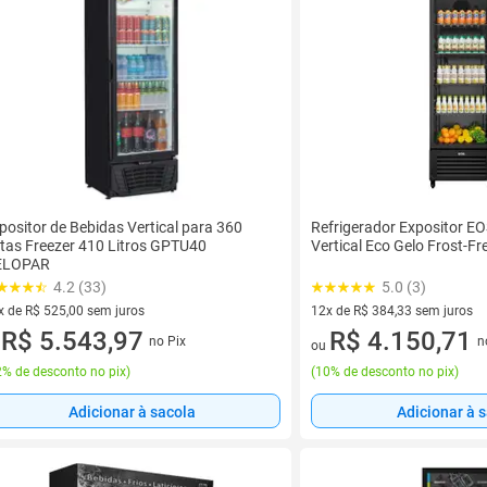
positor de Bebidas Vertical para 360
Refrigerador Expositor E
tas Freezer 410 Litros GPTU40
Vertical Eco Gelo Frost-F
ELOPAR
4.2 (33)
5.0 (3)
x de R$ 525,00 sem juros
12x de R$ 384,33 sem juros
vez de R$ 525,00 sem juros
R$ 5.543,97
12 vez de R$ 384,33 sem juro
R$ 4.150,71
no Pix
n
u
ou
% de desconto no pix
)
(
10% de desconto no pix
)
Adicionar à sacola
Adicionar à 