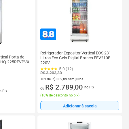
Refrigerador Expositor Vertical EOS 231
tical Porta de
Litros Eco Gelo Digital Branco EEV210B
za HQ-225REVPVX
220V
5.0 (12)
R$ 3.203,30
10x de R$ 309,89 sem juros
10 vez de R$ 309,89 sem juros
R$ 2.789,00
no Pix
ou
s
o Pix
(
10% de desconto no pix
)
Adicionar à sacola