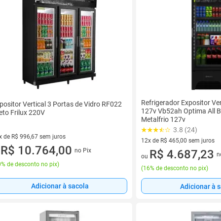
Refrigerador Expositor Ver
positor Vertical 3 Portas de Vidro RF022
127v Vb52ah Optima All Bl
eto Frilux 220V
Metalfrio 127v
3.8 (24)
x de R$ 996,67 sem juros
12x de R$ 465,00 sem juros
vez de R$ 996,67 sem juros
R$ 10.764,00
no Pix
12 vez de R$ 465,00 sem juro
R$ 4.687,23
u
n
ou
% de desconto no pix
)
(
16% de desconto no pix
)
Adicionar à sacola
Adicionar à 