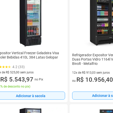
positor Vertical Freezer Geladeira Visa
Refrigerador Expositor Ver
oler Bebidas 410L 384 Latas Gelopar
Duas Portas Vidro 1164l 
Bivolt - Metalfrio
4.2 (33)
x de R$ 525,00 sem juros
12x de R$ 913,03 sem juros
vez de R$ 525,00 sem juros
R$ 5.543,97
12 vez de R$ 913,03 sem juro
R$ 10.956,40
no Pix
u
ou
% de desconto no pix
)
Adicionar à 
Adicionar à sacola