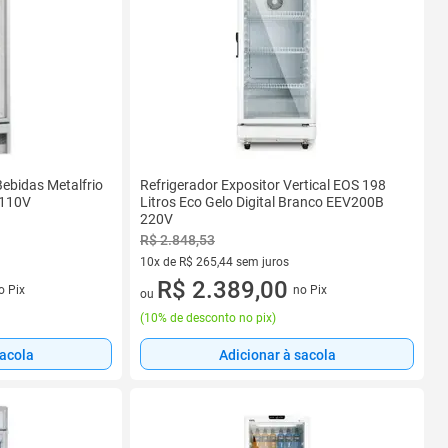
Bebidas Metalfrio
Refrigerador Expositor Vertical EOS 198
 110V
Litros Eco Gelo Digital Branco EEV200B
220V
R$ 2.848,53
10x de R$ 265,44 sem juros
s
10 vez de R$ 265,44 sem juros
R$ 2.389,00
o Pix
no Pix
ou
(
10% de desconto no pix
)
sacola
Adicionar à sacola