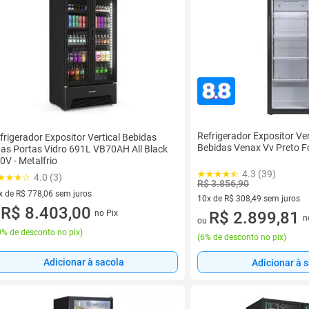
Refrigerador Expositor Ver
frigerador Expositor Vertical Bebidas
Bebidas Venax Vv Preto 
as Portas Vidro 691L VB70AH All Black
0V - Metalfrio
4.3 (39)
4.0 (3)
R$ 3.856,90
x de R$ 778,06 sem juros
10x de R$ 308,49 sem juros
vez de R$ 778,06 sem juros
R$ 8.403,00
no Pix
10 vez de R$ 308,49 sem juro
R$ 2.899,81
u
n
ou
% de desconto no pix
)
(
6% de desconto no pix
)
Adicionar à sacola
Adicionar à 