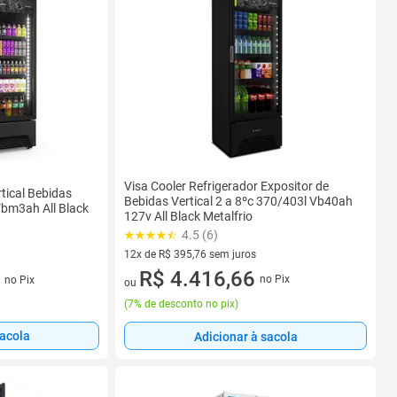
Visa Cooler Refrigerador Expositor de
tical Bebidas
Bebidas Vertical 2 a 8ºc 370/403l Vb40ah
Vbm3ah All Black
127v All Black Metalfrio
4.5 (6)
12x de R$ 395,76 sem juros
12 vez de R$ 395,76 sem juros
R$ 4.416,66
s
no Pix
no Pix
ou
(
7% de desconto no pix
)
sacola
Adicionar à sacola