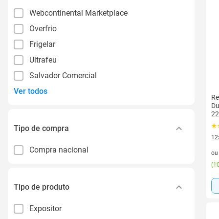
Webcontinental Marketplace
Overfrio
Frigelar
Ultrafeu
Salvador Comercial
Ver todos
Re
Du
22
Tipo de compra
12
12 
Compra nacional
o
(
10
Tipo de produto
Expositor