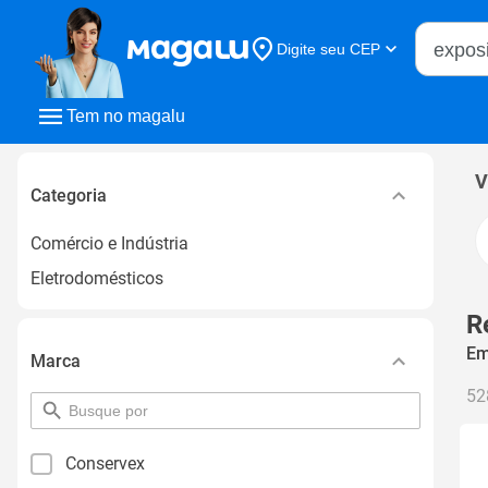
Buscar n
Digite seu CEP
Buscar
Tem no magalu
V
Categoria
Comércio e Indústria
Eletrodomésticos
R
Em
Marca
52
pesquisar
por
filtro
Conservex