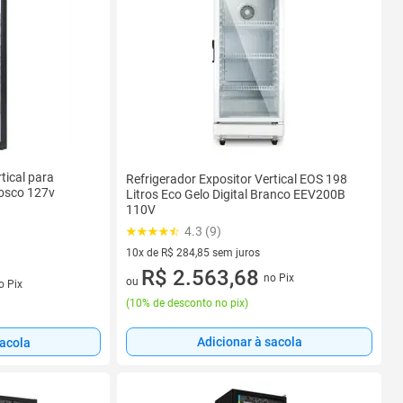
tical para
Refrigerador Expositor Vertical EOS 198
Fosco 127v
Litros Eco Gelo Digital Branco EEV200B
110V
4.3 (9)
10x de R$ 284,85 sem juros
10 vez de R$ 284,85 sem juros
R$ 2.563,68
no Pix
s
ou
o Pix
(
10% de desconto no pix
)
Adicionar à sacola
sacola