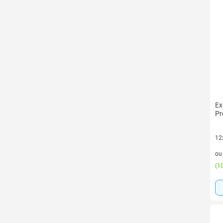
Ex
Pr
12
12 
o
(
10