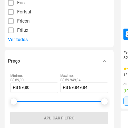
Eos
Fortsul
Fricon
Frilux
Ver todos
Ex
32
Preço
12
Mínimo:
Máximo:
R$ 89,90
R$ 59.949,94
12 
o
(
10
APLICAR FILTRO