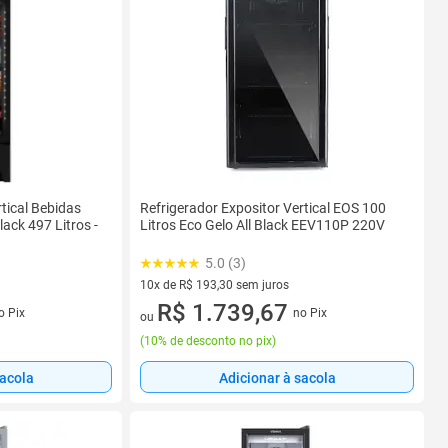
tical Bebidas
Refrigerador Expositor Vertical EOS 100
ack 497 Litros -
Litros Eco Gelo All Black EEV110P 220V
5.0 (3)
10x de R$ 193,30 sem juros
s
10 vez de R$ 193,30 sem juros
R$ 1.739,67
o Pix
no Pix
ou
(
10% de desconto no pix
)
sacola
Adicionar à sacola