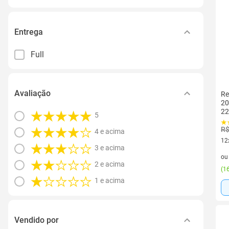
Entrega
Full
Avaliação
Re
20
2
5
R$
4 e acima
12
3 e acima
12 
o
2 e acima
(
16
1 e acima
Vendido por