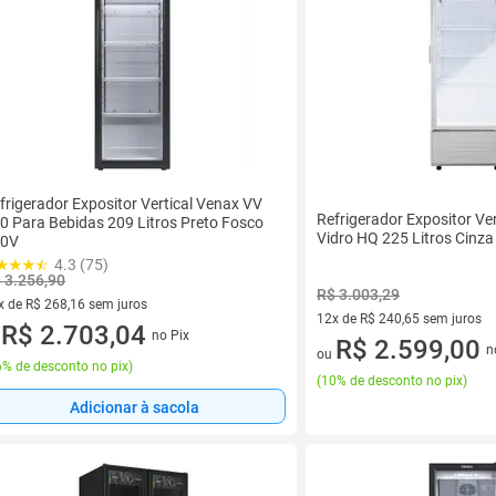
frigerador Expositor Vertical Venax VV
Refrigerador Expositor Ver
0 Para Bebidas 209 Litros Preto Fosco
Vidro HQ 225 Litros Cin
20V
4.3 (75)
 3.256,90
R$ 3.003,29
x de R$ 268,16 sem juros
12x de R$ 240,65 sem juros
vez de R$ 268,16 sem juros
R$ 2.703,04
no Pix
u
12 vez de R$ 240,65 sem juro
R$ 2.599,00
n
ou
% de desconto no pix
)
(
10% de desconto no pix
)
Adicionar à sacola