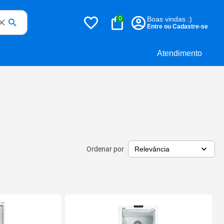
0
Boas vindas :)
Entre ou Cadastre-se
Atendimento
Ordenar por