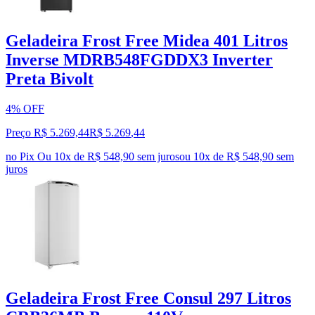
Geladeira Frost Free Midea 401 Litros
Inverse MDRB548FGDDX3 Inverter
Preta Bivolt
4% OFF
Preço R$ 5.269,44
R$
5.269
,
44
no Pix
Ou 10x de R$ 548,90 sem juros
ou
10
x de
R$ 548,90
sem
juros
Geladeira Frost Free Consul 297 Litros