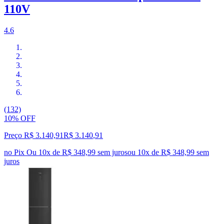
110V
4.6
(132)
10% OFF
Preço R$ 3.140,91
R$
3.140
,
91
no Pix
Ou 10x de R$ 348,99 sem juros
ou
10
x de
R$ 348,99
sem
juros