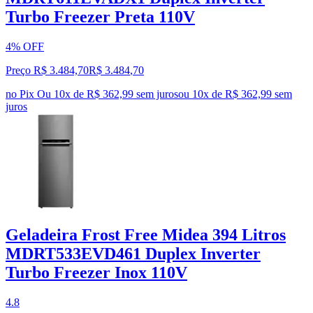
Turbo Freezer Preta 110V
4% OFF
Preço R$ 3.484,70
R$
3.484
,
70
no Pix
Ou 10x de R$ 362,99 sem juros
ou
10
x de
R$ 362,99
sem
juros
Geladeira Frost Free Midea 394 Litros
MDRT533EVD461 Duplex Inverter
Turbo Freezer Inox 110V
4.8