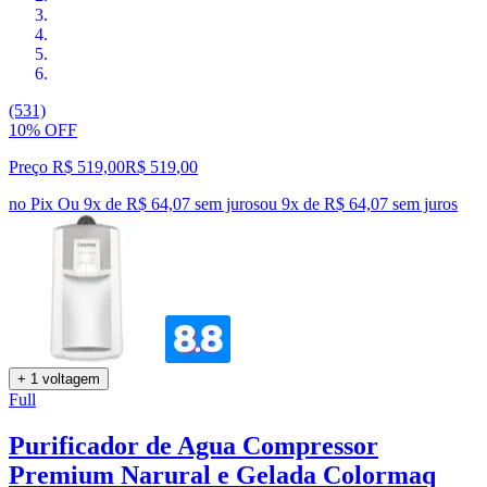
(531)
10% OFF
Preço R$ 519,00
R$
519
,
00
no Pix
Ou 9x de R$ 64,07 sem juros
ou
9
x de
R$ 64,07
sem juros
+ 1 voltagem
Full
Purificador de Agua Compressor
Premium Narural e Gelada Colormaq