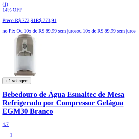
(1)
14% OFF
Preço R$ 773,91
R$
773
,
91
no Pix
Ou 10x de R$ 89,99 sem juros
ou
10
x de
R$ 89,99
sem juros
+ 1 voltagem
Bebedouro de Água Esmaltec de Mesa
Refrigerado por Compressor Gelágua
EGM30 Branco
4.7