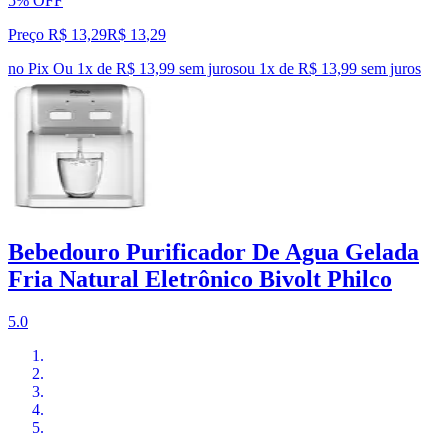
5% OFF
Preço R$ 13,29
R$
13
,
29
no Pix
Ou 1x de R$ 13,99 sem juros
ou
1
x de
R$ 13,99
sem juros
Bebedouro Purificador De Agua Gelada
Fria Natural Eletrônico Bivolt Philco
5.0