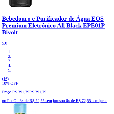
Bebedouro e Purificador de Água EOS
Premium Eletrônico All Black EPE01P
Bivolt
5.0
(16)
10% OFF
Preço R$ 391,79
R$
391
,
79
no Pix
Ou 6x de R$ 72,55 sem juros
ou
6
x de
R$ 72,55
sem juros