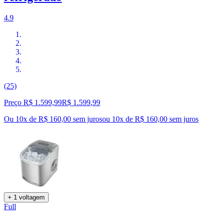
4.9
(25)
Preço R$ 1.599,99
R$
1.599
,
99
Ou 10x de R$ 160,00 sem juros
ou
10
x de
R$ 160,00
sem juros
+ 1 voltagem
Full