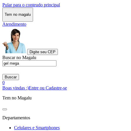
Pular para o conteudo principal
Tem no magalu
Atendimento
Digite seu CEP
Buscar no Magalu
Buscar
0
Boas vindas :)
Entre ou Cadastre-se
Tem no Magalu
Departamentos
Celulares e Smartphones