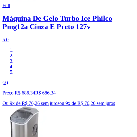
Full
Máquina De Gelo Turbo Ice Philco
Pmg12a Cinza E Preto 127v
5.0
(3)
Preço R$ 686,34
R$
686
,
34
Ou 9x de R$ 76,26 sem juros
ou
9
x de
R$ 76,26
sem juros