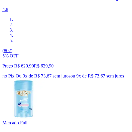
4.8
(802)
5% OFF
Preço R$ 629,90
R$
629
,
90
no Pix
Ou 9x de R$ 73,67 sem juros
ou
9
x de
R$ 73,67
sem juros
Mercado Full