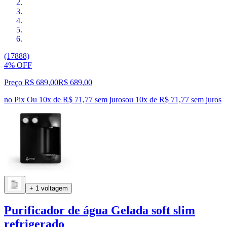
(17888)
4% OFF
Preço R$ 689,00
R$
689
,
00
no Pix
Ou 10x de R$ 71,77 sem juros
ou
10
x de
R$ 71,77
sem juros
+ 1 voltagem
Purificador de água Gelada soft slim
refrigerado