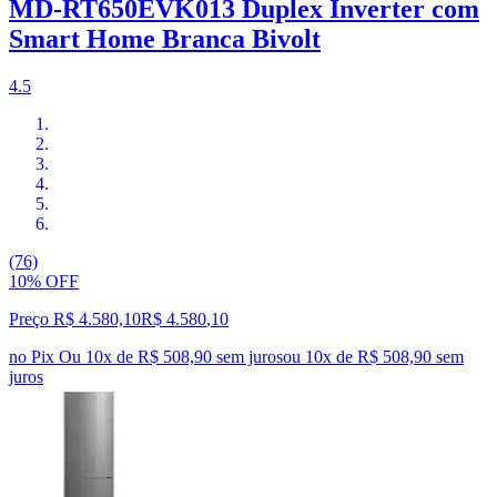
MD-RT650EVK013 Duplex Inverter com
Smart Home Branca Bivolt
4.5
(76)
10% OFF
Preço R$ 4.580,10
R$
4.580
,
10
no Pix
Ou 10x de R$ 508,90 sem juros
ou
10
x de
R$ 508,90
sem
juros