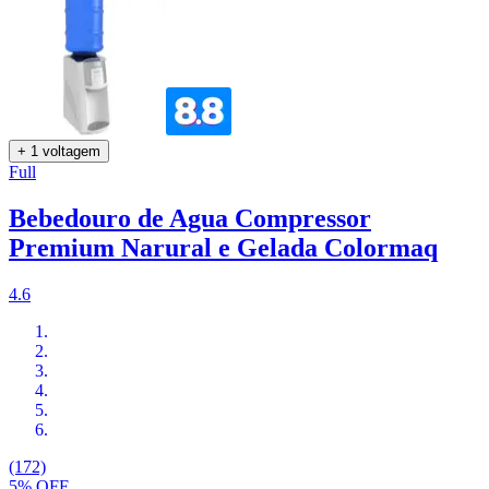
+ 1 voltagem
Full
Bebedouro de Agua Compressor
Premium Narural e Gelada Colormaq
4.6
(172)
5% OFF