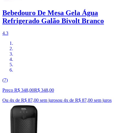
Bebedouro De Mesa Gela Água
Refrigerado Galão Bivolt Branco
4.3
(7)
Preço R$ 348,00
R$
348
,
00
Ou 4x de R$ 87,00 sem juros
ou
4
x de
R$ 87,00
sem juros