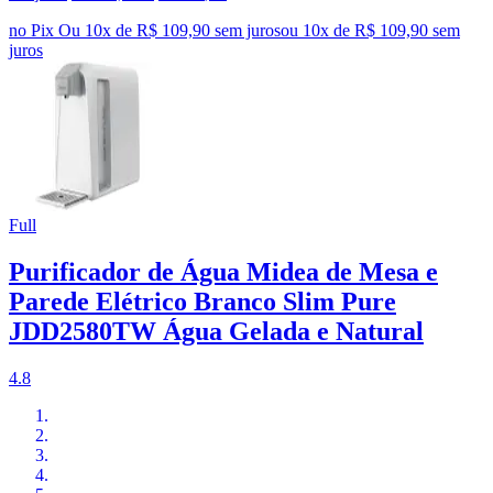
no Pix
Ou 10x de R$ 109,90 sem juros
ou
10
x de
R$ 109,90
sem
juros
Full
Purificador de Água Midea de Mesa e
Parede Elétrico Branco Slim Pure
JDD2580TW Água Gelada e Natural
4.8