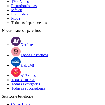
TV e Vídeo
Eletrodomésticos
Móveis
Informática
Moda
Todos os departamentos
Nossas marcas e parceiros
Netshoes
Epoca Cosméticos
KaBuM!
AliExpress
Todas as marcas
Todas as categorias
Todas as subcategorias
Serviços e benefícios
Cartão Luiza