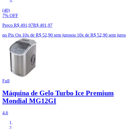
(40)
7% OFF
Preço R$ 491,97
R$
491
,
97
no Pix
Ou 10x de R$ 52,90 sem juros
ou
10
x de
R$ 52,90
sem juros
Full
Máquina de Gelo Turbo Ice Premium
Mondial MG12GI
4.6