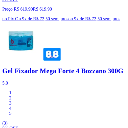
Preço R$ 619,90
R$
619
,
90
no Pix
Ou 9x de R$ 72,50 sem juros
ou
9
x de
R$ 72,50
sem juros
Gel Fixador Mega Forte 4 Bozzano 300G
5.0
(3)