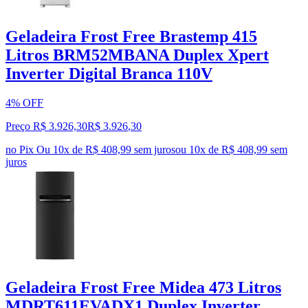
Geladeira Frost Free Brastemp 415
Litros BRM52MBANA Duplex Xpert
Inverter Digital Branca 110V
4% OFF
Preço R$ 3.926,30
R$
3.926
,
30
no Pix
Ou 10x de R$ 408,99 sem juros
ou
10
x de
R$ 408,99
sem
juros
Geladeira Frost Free Midea 473 Litros
MDRT611EVADX1 Duplex Inverter