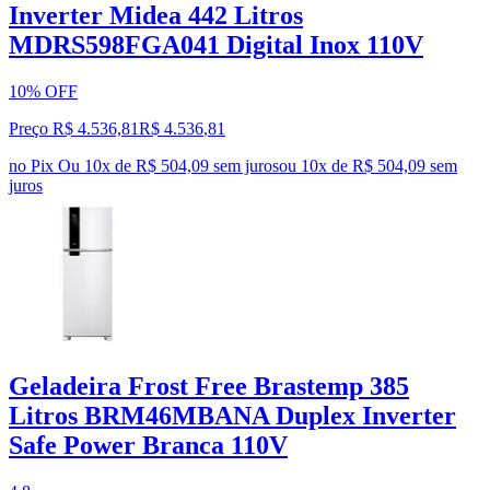
Inverter Midea 442 Litros
MDRS598FGA041 Digital Inox 110V
10% OFF
Preço R$ 4.536,81
R$
4.536
,
81
no Pix
Ou 10x de R$ 504,09 sem juros
ou
10
x de
R$ 504,09
sem
juros
Geladeira Frost Free Brastemp 385
Litros BRM46MBANA Duplex Inverter
Safe Power Branca 110V