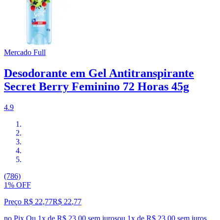
Mercado Full
Desodorante em Gel Antitranspirante
Secret Berry Feminino 72 Horas 45g
4.9
(786)
1% OFF
Preço R$ 22,77
R$
22
,
77
no Pix
Ou 1x de R$ 23,00 sem juros
ou
1
x de
R$ 23,00
sem juros