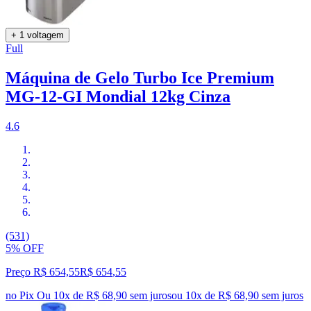
+ 1 voltagem
Full
Máquina de Gelo Turbo Ice Premium
MG-12-GI Mondial 12kg Cinza
4.6
(531)
5% OFF
Preço R$ 654,55
R$
654
,
55
no Pix
Ou 10x de R$ 68,90 sem juros
ou
10
x de
R$ 68,90
sem juros