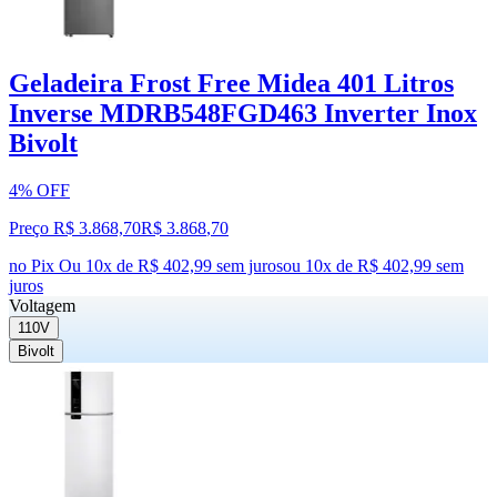
Geladeira Frost Free Midea 401 Litros
Inverse MDRB548FGD463 Inverter Inox
Bivolt
4% OFF
Preço R$ 3.868,70
R$
3.868
,
70
no Pix
Ou 10x de R$ 402,99 sem juros
ou
10
x de
R$ 402,99
sem
juros
Voltagem
110V
Bivolt