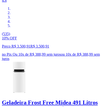
4.8
(535)
10% OFF
Preço R$ 3.500,91
R$
3.500
,
91
no Pix
Ou 10x de R$ 388,99 sem juros
ou
10
x de
R$ 388,99
sem
juros
Geladeira Frost Free Midea 491 Litros