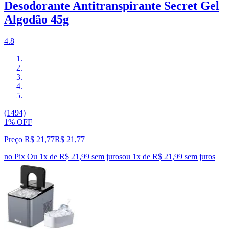
Desodorante Antitranspirante Secret Gel
Algodão 45g
4.8
(1494)
1% OFF
Preço R$ 21,77
R$
21
,
77
no Pix
Ou 1x de R$ 21,99 sem juros
ou
1
x de
R$ 21,99
sem juros