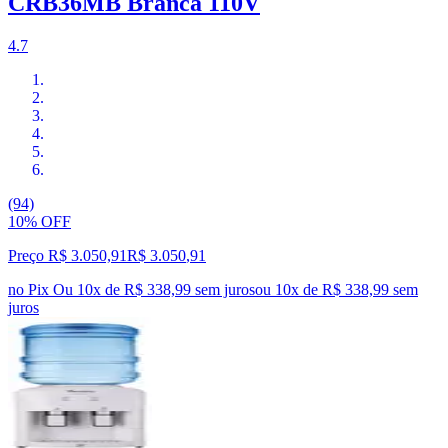
CRB36MB Branca 110V
4.7
(94)
10% OFF
Preço R$ 3.050,91
R$
3.050
,
91
no Pix
Ou 10x de R$ 338,99 sem juros
ou
10
x de
R$ 338,99
sem
juros