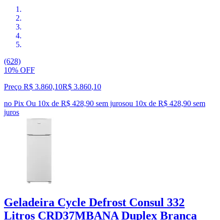
(628)
10% OFF
Preço R$ 3.860,10
R$
3.860
,
10
no Pix
Ou 10x de R$ 428,90 sem juros
ou
10
x de
R$ 428,90
sem
juros
Geladeira Cycle Defrost Consul 332
Litros CRD37MBANA Duplex Branca