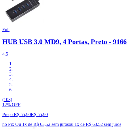
Full
HUB USB 3.0 MD9, 4 Portas, Preto - 9166
4.5
(108)
12% OFF
Preço R$ 55,90
R$
55
,
90
no Pix
Ou 1x de R$ 63,52 sem juros
ou
1
x de
R$ 63,52
sem juros