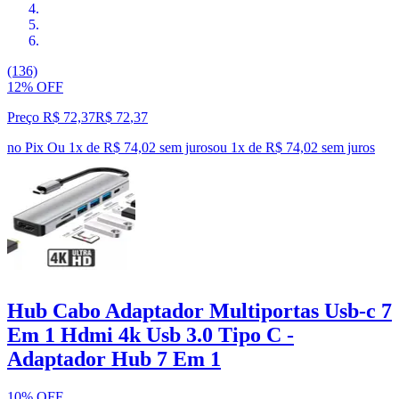
(136)
12% OFF
Preço R$ 72,37
R$
72
,
37
no Pix
Ou 1x de R$ 74,02 sem juros
ou
1
x de
R$ 74,02
sem juros
Hub Cabo Adaptador Multiportas Usb-c 7
Em 1 Hdmi 4k Usb 3.0 Tipo C -
Adaptador Hub 7 Em 1
10% OFF