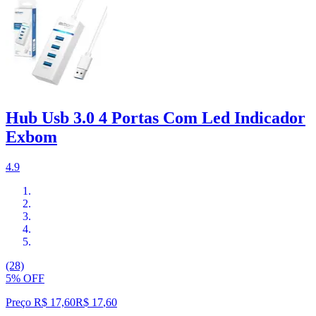
Hub Usb 3.0 4 Portas Com Led Indicador
Exbom
4.9
(28)
5% OFF
Preço R$ 17,60
R$
17
,
60