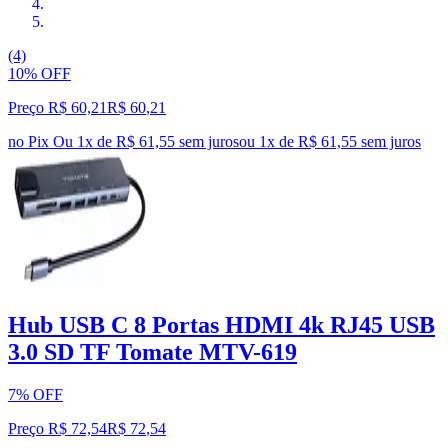
(4)
10% OFF
Preço R$ 60,21
R$
60
,
21
no Pix
Ou 1x de R$ 61,55 sem juros
ou
1
x de
R$ 61,55
sem juros
Hub USB C 8 Portas HDMI 4k RJ45 USB
3.0 SD TF Tomate MTV-619
7% OFF
Preço R$ 72,54
R$
72
,
54