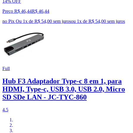
14% OFF
Preço R$ 46,44
R$
46
,
44
no Pix
Ou 1x de R$ 54,00 sem juros
ou
1
x de
R$ 54,00
sem juros
Full
Hub F3 Adaptador Type-c 8 em 1, para
HDMI, Type-c, USB 3.0, USB 2.0, Micro
SD SDe LAN - JC-TYC-860
4.5