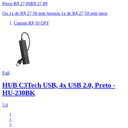
Preço R$ 27,89
R$
27
,
89
Ou 1x de R$ 27,59 sem juros
ou
1
x de
R$ 27,59
sem juros
Cupom R$ 10 OFF
Full
HUB C3Tech USB, 4x USB 2.0, Preto -
HU-230BK
5.0