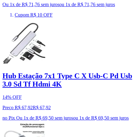
Ou 1x de R$ 71,76 sem juros
ou
1
x de
R$ 71,76
sem juros
Cupom R$ 10 OFF
Hub Estação 7x1 Type C X Usb-C Pd Usb
3.0 Sd Tf Hdmi 4K
14% OFF
Preço R$ 67,92
R$
67
,
92
no Pix
Ou 1x de R$ 69,50 sem juros
ou
1
x de
R$ 69,50
sem juros