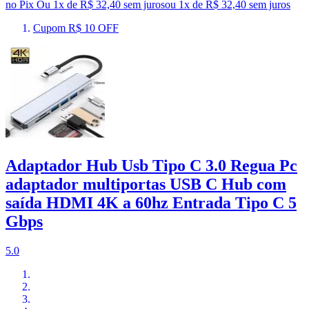
no Pix
Ou 1x de R$ 32,40 sem juros
ou
1
x de
R$ 32,40
sem juros
Cupom R$ 10 OFF
Adaptador Hub Usb Tipo C 3.0 Regua Pc
adaptador multiportas USB C Hub com
saída HDMI 4K a 60hz Entrada Tipo C 5
Gbps
5.0