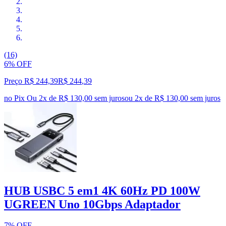
(16)
6% OFF
Preço R$ 244,39
R$
244
,
39
no Pix
Ou 2x de R$ 130,00 sem juros
ou
2
x de
R$ 130,00
sem juros
HUB USBC 5 em1 4K 60Hz PD 100W
UGREEN Uno 10Gbps Adaptador
7% OFF