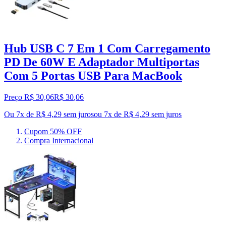
Hub USB C 7 Em 1 Com Carregamento
PD De 60W E Adaptador Multiportas
Com 5 Portas USB Para MacBook
Preço R$ 30,06
R$
30
,
06
Ou 7x de R$ 4,29 sem juros
ou
7
x de
R$ 4,29
sem juros
Cupom 50% OFF
Compra Internacional