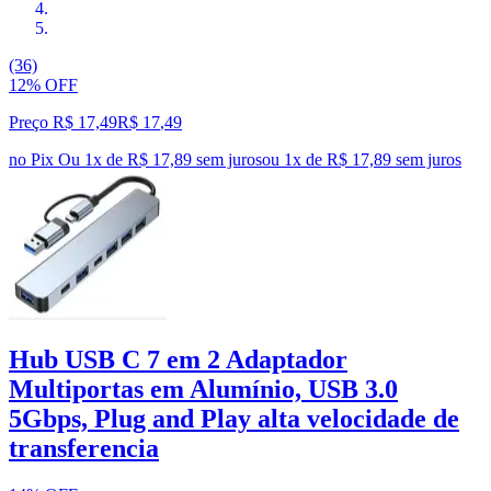
(36)
12% OFF
Preço R$ 17,49
R$
17
,
49
no Pix
Ou 1x de R$ 17,89 sem juros
ou
1
x de
R$ 17,89
sem juros
Hub USB C 7 em 2 Adaptador
Multiportas em Alumínio, USB 3.0
5Gbps, Plug and Play alta velocidade de
transferencia