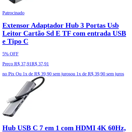
Patrocinado
Extensor Adaptador Hub 3 Portas Usb
Leitor Cartão Sd E TF com entrada USB
e Tipo C
5% OFF
Preço R$ 37,91
R$
37
,
91
no Pix
Ou 1x de R$ 39,90 sem juros
ou
1
x de
R$ 39,90
sem juros
Hub USB C 7 em 1 com HDMI 4K 60Hz,