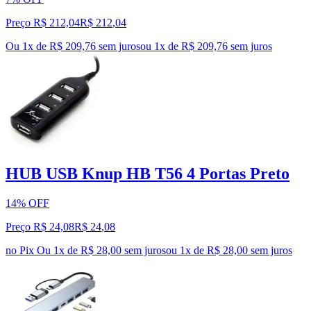
Preço R$ 212,04
R$
212
,
04
Ou 1x de R$ 209,76 sem juros
ou
1
x de
R$ 209,76
sem juros
HUB USB Knup HB T56 4 Portas Preto
14% OFF
Preço R$ 24,08
R$
24
,
08
no Pix
Ou 1x de R$ 28,00 sem juros
ou
1
x de
R$ 28,00
sem juros