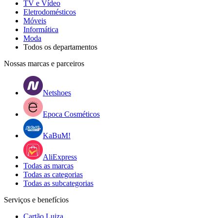
TV e Vídeo
Eletrodomésticos
Móveis
Informática
Moda
Todos os departamentos
Nossas marcas e parceiros
Netshoes
Epoca Cosméticos
KaBuM!
AliExpress
Todas as marcas
Todas as categorias
Todas as subcategorias
Serviços e benefícios
Cartão Luiza