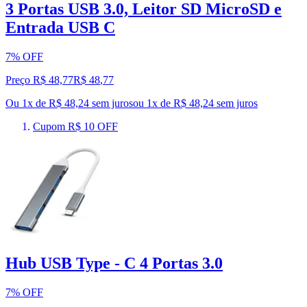
3 Portas USB 3.0, Leitor SD MicroSD e
Entrada USB C
7% OFF
Preço R$ 48,77
R$
48
,
77
Ou 1x de R$ 48,24 sem juros
ou
1
x de
R$ 48,24
sem juros
Cupom R$ 10 OFF
Hub USB Type - C 4 Portas 3.0
7% OFF