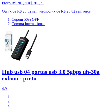
Preço R$ 201,71
R$
201
,
71
Ou 7x de R$ 28,82 sem juros
ou
7
x de
R$ 28,82
sem juros
Cupom 50% OFF
Compra Internacional
Hub usb 04 portas usb 3.0 5gbps uh-30a
exbom - preto
4.9