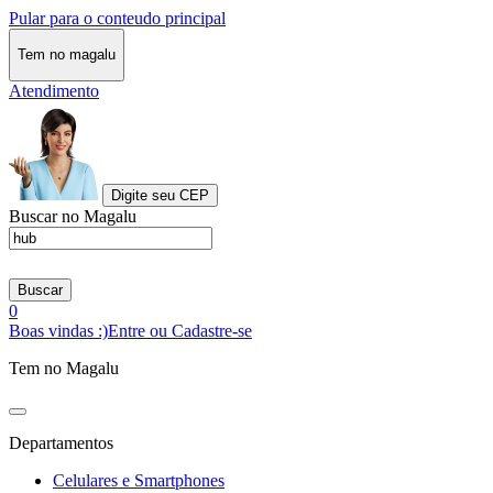
Pular para o conteudo principal
Tem no magalu
Atendimento
Digite seu CEP
Buscar no Magalu
Buscar
0
Boas vindas :)
Entre ou Cadastre-se
Tem no Magalu
Departamentos
Celulares e Smartphones