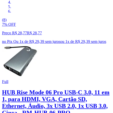
(8)
7% OFF
Preço R$ 28,77
R$
28
,
77
no Pix
Ou 1x de R$ 29,39 sem juros
ou
1
x de
R$ 29,39
sem juros
Full
HUB Rise Mode 06 Pro USB-C 3.0, 11 em
1, para HDMI, VGA, Cartão SD,
Ethernet, Áudio, 3x USB 2.0, 1x USB 3.0,
Cinza - RM-HUB-06-PRO