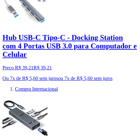
Hub USB-C Tipo-C - Docking Station
com 4 Portas USB 3.0 para Computador e
Celular
Preço R$ 39,21
R$
39
,
21
Ou 7x de R$ 5,60 sem juros
ou
7
x de
R$ 5,60
sem juros
Compra Internacional