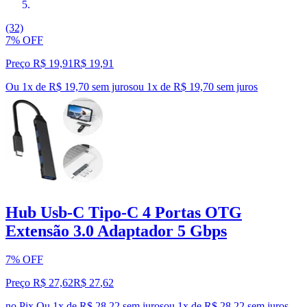
(32)
7% OFF
Preço R$ 19,91
R$
19
,
91
Ou 1x de R$ 19,70 sem juros
ou
1
x de
R$ 19,70
sem juros
Hub Usb-C Tipo-C 4 Portas OTG
Extensão 3.0 Adaptador 5 Gbps
7% OFF
Preço R$ 27,62
R$
27
,
62
no Pix
Ou 1x de R$ 28,22 sem juros
ou
1
x de
R$ 28,22
sem juros