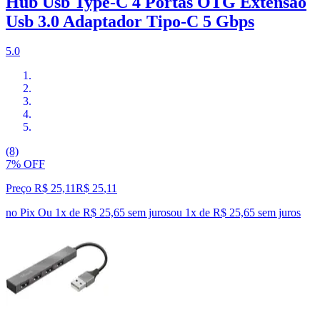
Hub Usb Type-C 4 Portas OTG Extensão
Usb 3.0 Adaptador Tipo-C 5 Gbps
5.0
(8)
7% OFF
Preço R$ 25,11
R$
25
,
11
no Pix
Ou 1x de R$ 25,65 sem juros
ou
1
x de
R$ 25,65
sem juros