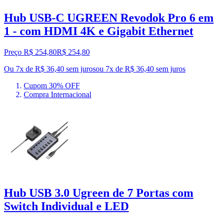
Hub USB-C UGREEN Revodok Pro 6 em
1 - com HDMI 4K e Gigabit Ethernet
Preço R$ 254,80
R$
254
,
80
Ou 7x de R$ 36,40 sem juros
ou
7
x de
R$ 36,40
sem juros
Cupom 30% OFF
Compra Internacional
Hub USB 3.0 Ugreen de 7 Portas com
Switch Individual e LED