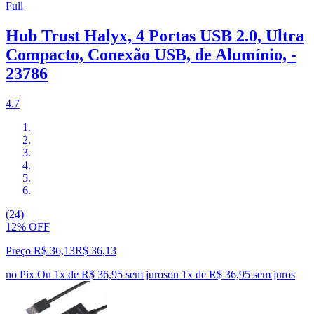
Full
Hub Trust Halyx, 4 Portas USB 2.0, Ultra
Compacto, Conexão USB, de Alumínio, -
23786
4.7
(24)
12% OFF
Preço R$ 36,13
R$
36
,
13
no Pix
Ou 1x de R$ 36,95 sem juros
ou
1
x de
R$ 36,95
sem juros