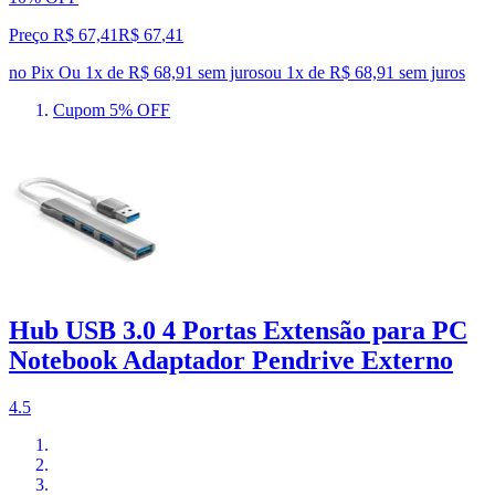
Preço R$ 67,41
R$
67
,
41
no Pix
Ou 1x de R$ 68,91 sem juros
ou
1
x de
R$ 68,91
sem juros
Cupom 5% OFF
Hub USB 3.0 4 Portas Extensão para PC
Notebook Adaptador Pendrive Externo
4.5