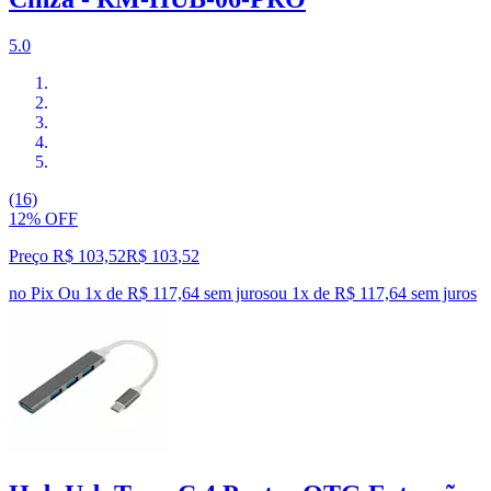
5.0
(16)
12% OFF
Preço R$ 103,52
R$
103
,
52
no Pix
Ou 1x de R$ 117,64 sem juros
ou
1
x de
R$ 117,64
sem juros