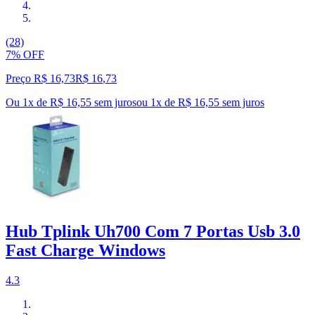
(28)
7% OFF
Preço R$ 16,73
R$
16
,
73
Ou 1x de R$ 16,55 sem juros
ou
1
x de
R$ 16,55
sem juros
Hub Tplink Uh700 Com 7 Portas Usb 3.0
Fast Charge Windows
4.3