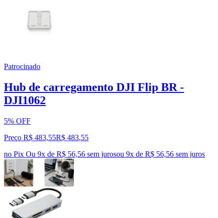
Patrocinado
Hub de carregamento DJI Flip BR -
DJI1062
5% OFF
Preço R$ 483,55
R$
483
,
55
no Pix
Ou 9x de R$ 56,56 sem juros
ou
9
x de
R$ 56,56
sem juros