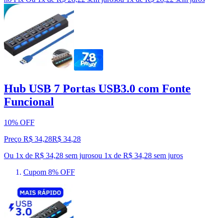
Hub USB 7 Portas USB3.0 com Fonte
Funcional
10% OFF
Preço R$ 34,28
R$
34
,
28
Ou 1x de R$ 34,28 sem juros
ou
1
x de
R$ 34,28
sem juros
Cupom 8% OFF