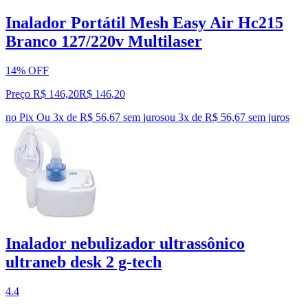
Inalador Portátil Mesh Easy Air Hc215
Branco 127/220v Multilaser
14% OFF
Preço R$ 146,20
R$
146
,
20
no Pix
Ou 3x de R$ 56,67 sem juros
ou
3
x de
R$ 56,67
sem juros
Inalador nebulizador ultrassônico
ultraneb desk 2 g-tech
4.4