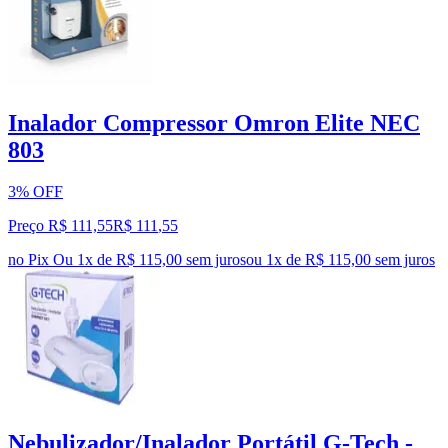
Inalador Compressor Omron Elite NEC
803
3% OFF
Preço R$ 111,55
R$
111
,
55
no Pix
Ou 1x de R$ 115,00 sem juros
ou
1
x de
R$ 115,00
sem juros
Nebulizador/Inalador Portátil G-Tech -