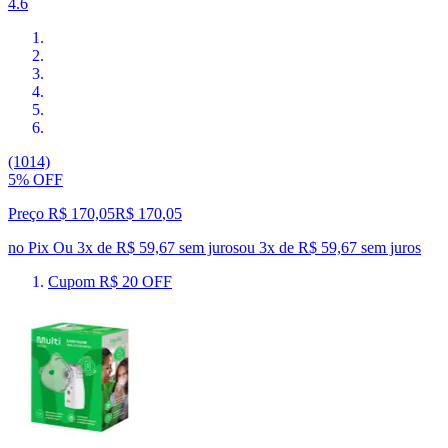
4.6
(1014)
5% OFF
Preço R$ 170,05
R$
170
,
05
no Pix
Ou 3x de R$ 59,67 sem juros
ou
3
x de
R$ 59,67
sem juros
Cupom R$ 20 OFF