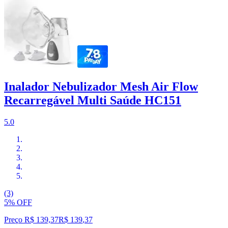
Inalador Nebulizador Mesh Air Flow
Recarregável Multi Saúde HC151
5.0
(3)
5% OFF
Preço R$ 139,37
R$
139
,
37