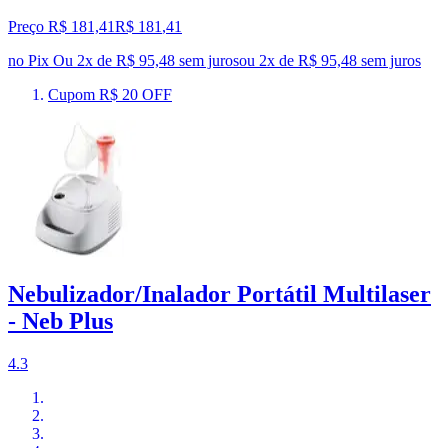
Preço R$ 181,41
R$
181
,
41
no Pix
Ou 2x de R$ 95,48 sem juros
ou
2
x de
R$ 95,48
sem juros
Cupom R$ 20 OFF
Nebulizador/Inalador Portátil Multilaser
- Neb Plus
4.3