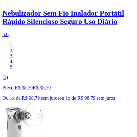
Nebulizador Sem Fio Inalador Portátil
Rápido Silencioso Seguro Uso Diário
5.0
(3)
Preço R$ 98,79
R$
98
,
79
Ou 1x de R$ 98,79 sem juros
ou
1
x de
R$ 98,79
sem juros