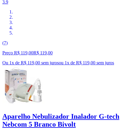
3.9
(7)
Preço R$ 119,00
R$
119
,
00
Ou 1x de R$ 119,00 sem juros
ou
1
x de
R$ 119,00
sem juros
Aparelho Nebulizador Inalador G-tech
Nebcom 5 Branco Bivolt