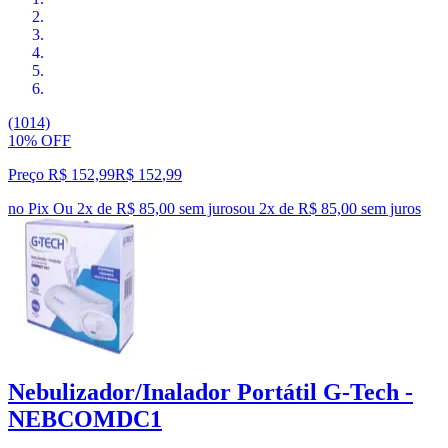
(1014)
10% OFF
Preço R$ 152,99
R$
152
,
99
no Pix
Ou 2x de R$ 85,00 sem juros
ou
2
x de
R$ 85,00
sem juros
Nebulizador/Inalador Portátil G-Tech -
NEBCOMDC1