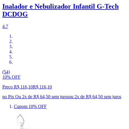
Inalador e Nebulizador Infantil G-Tech
DCDOG
4.7
(54)
10% OFF
Preço R$ 116,10
R$
116
,
10
no Pix
Ou 2x de R$ 64,50 sem juros
ou
2
x de
R$ 64,50
sem juros
Cupom 10% OFF