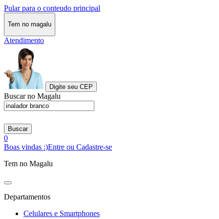
Pular para o conteudo principal
Tem no magalu
Atendimento
Digite seu CEP
Buscar no Magalu
Buscar
0
Boas vindas :)
Entre ou Cadastre-se
Tem no Magalu
Departamentos
Celulares e Smartphones