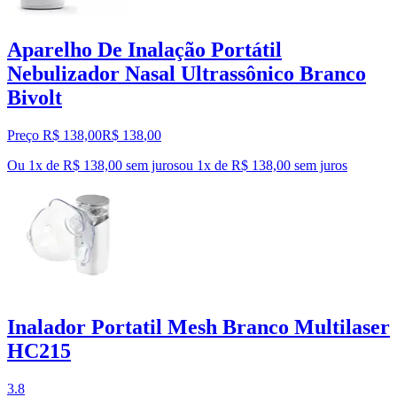
Aparelho De Inalação Portátil
Nebulizador Nasal Ultrassônico Branco
Bivolt
Preço R$ 138,00
R$
138
,
00
Ou 1x de R$ 138,00 sem juros
ou
1
x de
R$ 138,00
sem juros
Inalador Portatil Mesh Branco Multilaser
HC215
3.8