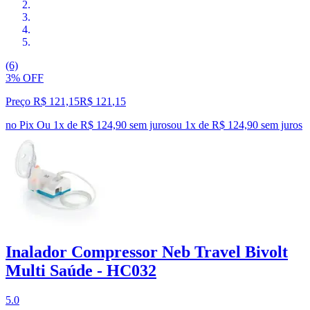
(6)
3% OFF
Preço R$ 121,15
R$
121
,
15
no Pix
Ou 1x de R$ 124,90 sem juros
ou
1
x de
R$ 124,90
sem juros
Inalador Compressor Neb Travel Bivolt
Multi Saúde - HC032
5.0