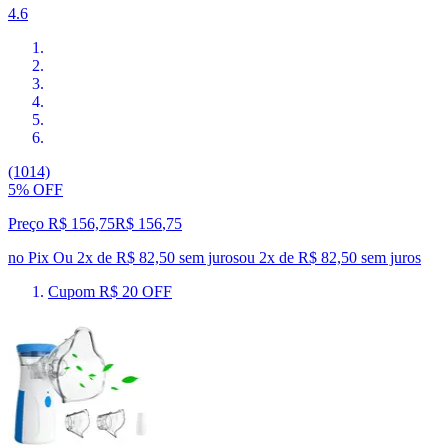
4.6
(1014)
5% OFF
Preço R$ 156,75
R$
156
,
75
no Pix
Ou 2x de R$ 82,50 sem juros
ou
2
x de
R$ 82,50
sem juros
Cupom R$ 20 OFF