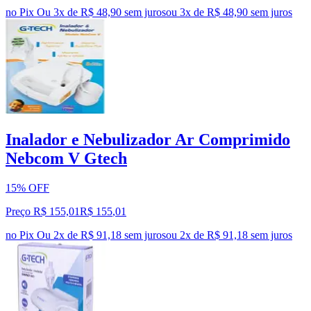
no Pix
Ou 3x de R$ 48,90 sem juros
ou
3
x de
R$ 48,90
sem juros
Inalador e Nebulizador Ar Comprimido
Nebcom V Gtech
15% OFF
Preço R$ 155,01
R$
155
,
01
no Pix
Ou 2x de R$ 91,18 sem juros
ou
2
x de
R$ 91,18
sem juros