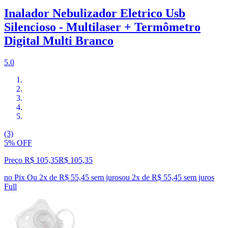
Inalador Nebulizador Eletrico Usb
Silencioso - Multilaser + Termômetro
Digital Multi Branco
5.0
(3)
5% OFF
Preço R$ 105,35
R$
105
,
35
no Pix
Ou 2x de R$ 55,45 sem juros
ou
2
x de
R$ 55,45
sem juros
Full