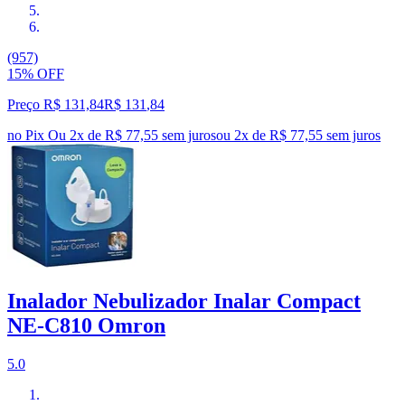
(957)
15% OFF
Preço R$ 131,84
R$
131
,
84
no Pix
Ou 2x de R$ 77,55 sem juros
ou
2
x de
R$ 77,55
sem juros
Inalador Nebulizador Inalar Compact
NE-C810 Omron
5.0