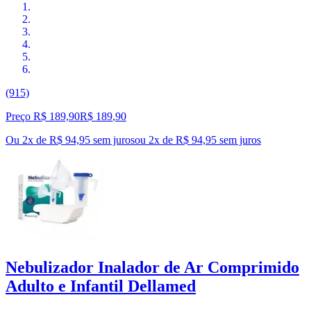
(915)
Preço R$ 189,90
R$
189
,
90
Ou 2x de R$ 94,95 sem juros
ou
2
x de
R$ 94,95
sem juros
Nebulizador Inalador de Ar Comprimido
Adulto e Infantil Dellamed