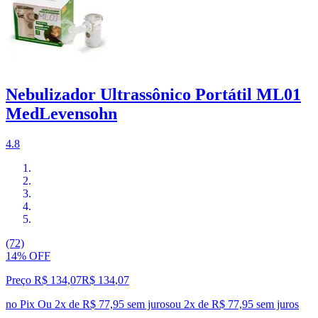
Nebulizador Ultrassônico Portátil ML01
MedLevensohn
4.8
(72)
14% OFF
Preço R$ 134,07
R$
134
,
07
no Pix
Ou 2x de R$ 77,95 sem juros
ou
2
x de
R$ 77,95
sem juros