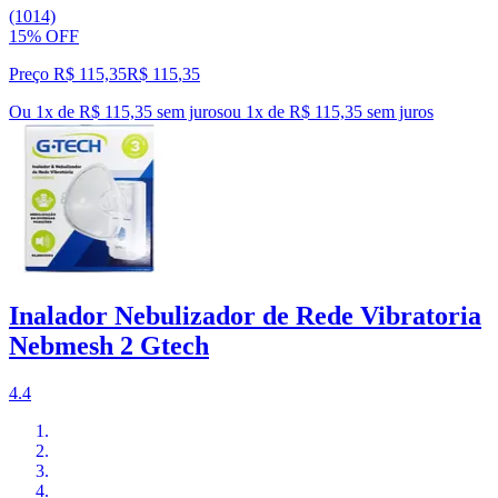
(1014)
15% OFF
Preço R$ 115,35
R$
115
,
35
Ou 1x de R$ 115,35 sem juros
ou
1
x de
R$ 115,35
sem juros
Inalador Nebulizador de Rede Vibratoria
Nebmesh 2 Gtech
4.4