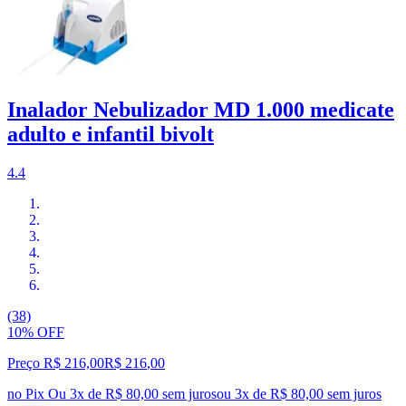
Inalador Nebulizador MD 1.000 medicate
adulto e infantil bivolt
4.4
(38)
10% OFF
Preço R$ 216,00
R$
216
,
00
no Pix
Ou 3x de R$ 80,00 sem juros
ou
3
x de
R$ 80,00
sem juros