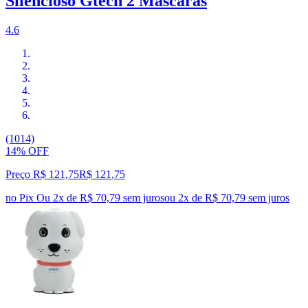
Silencioso Gtech 2 Mascaras
4.6
(1014)
14% OFF
Preço R$ 121,75
R$
121
,
75
no Pix
Ou 2x de R$ 70,79 sem juros
ou
2
x de
R$ 70,79
sem juros