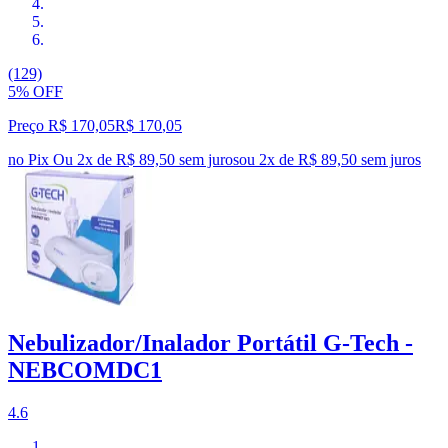
(129)
5% OFF
Preço R$ 170,05
R$
170
,
05
no Pix
Ou 2x de R$ 89,50 sem juros
ou
2
x de
R$ 89,50
sem juros
Nebulizador/Inalador Portátil G-Tech -
NEBCOMDC1
4.6