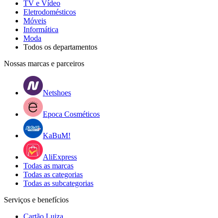
TV e Vídeo
Eletrodomésticos
Móveis
Informática
Moda
Todos os departamentos
Nossas marcas e parceiros
Netshoes
Epoca Cosméticos
KaBuM!
AliExpress
Todas as marcas
Todas as categorias
Todas as subcategorias
Serviços e benefícios
Cartão Luiza