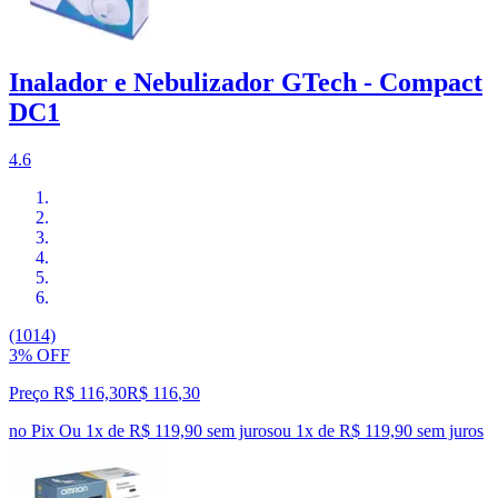
Inalador e Nebulizador GTech - Compact
DC1
4.6
(1014)
3% OFF
Preço R$ 116,30
R$
116
,
30
no Pix
Ou 1x de R$ 119,90 sem juros
ou
1
x de
R$ 119,90
sem juros