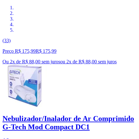
(33)
Preço R$ 175,99
R$
175
,
99
Ou 2x de R$ 88,00 sem juros
ou
2
x de
R$ 88,00
sem juros
Nebulizador/Inalador de Ar Comprimido
G-Tech Mod Compact DC1