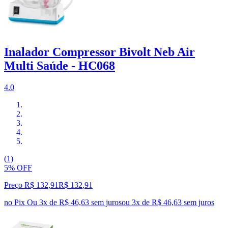
Inalador Compressor Bivolt Neb Air
Multi Saúde - HC068
4.0
(1)
5% OFF
Preço R$ 132,91
R$
132
,
91
no Pix
Ou 3x de R$ 46,63 sem juros
ou
3
x de
R$ 46,63
sem juros