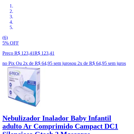
(6)
5% OFF
Preço R$ 123,41
R$
123
,
41
no Pix
Ou 2x de R$ 64,95 sem juros
ou
2
x de
R$ 64,95
sem juros
Nebulizador Inalador Baby Infantil
adulto Ar Comprimido Campact DC1