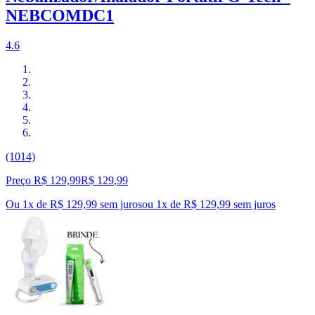
NEBCOMDC1
4.6
(1014)
Preço R$ 129,99
R$
129
,
99
Ou 1x de R$ 129,99 sem juros
ou
1
x de
R$ 129,99
sem juros