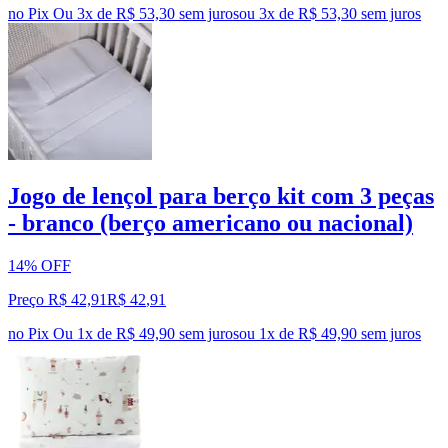
no Pix
Ou 3x de R$ 53,30 sem juros
ou
3
x de
R$ 53,30
sem juros
Jogo de lençol para berço kit com 3 peças
- branco (berço americano ou nacional)
14% OFF
Preço R$ 42,91
R$
42
,
91
no Pix
Ou 1x de R$ 49,90 sem juros
ou
1
x de
R$ 49,90
sem juros