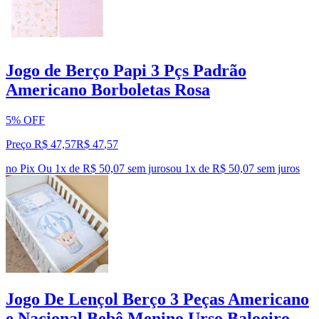
Jogo de Berço Papi 3 Pçs Padrão
Americano Borboletas Rosa
5% OFF
Preço R$ 47,57
R$
47
,
57
no Pix
Ou 1x de R$ 50,07 sem juros
ou
1
x de
R$ 50,07
sem juros
Jogo De Lençol Berço 3 Peças Americano
e Nacional Bebê Menino Urso Baloeiro