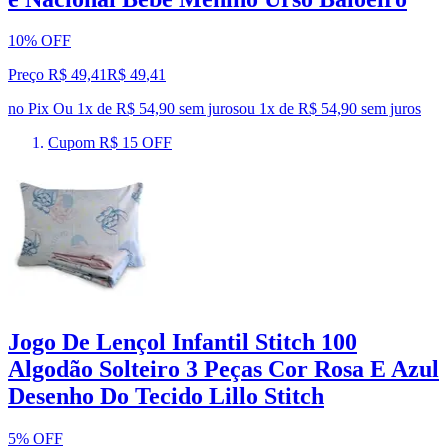
10% OFF
Preço R$ 49,41
R$
49
,
41
no Pix
Ou 1x de R$ 54,90 sem juros
ou
1
x de
R$ 54,90
sem juros
Cupom R$ 15 OFF
Jogo De Lençol Infantil Stitch 100
Algodão Solteiro 3 Peças Cor Rosa E Azul
Desenho Do Tecido Lillo Stitch
5% OFF