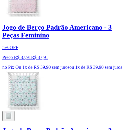
Jogo de Berço Padrão Americano - 3
Peças Feminino
5% OFF
Preço R$ 37,91
R$
37
,
91
no Pix
Ou 1x de R$ 39,90 sem juros
ou
1
x de
R$ 39,90
sem juros