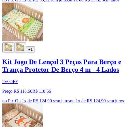
+1
Kit Jogo De Lençol 3 Peças Para Berço e
Trança Protetor De Berço 4 m - 4 Lados
5% OFF
Preço R$ 118,66
R$
118
,
66
no Pix
Ou 1x de R$ 124,90 sem juros
ou
1
x de
R$ 124,90
sem juros