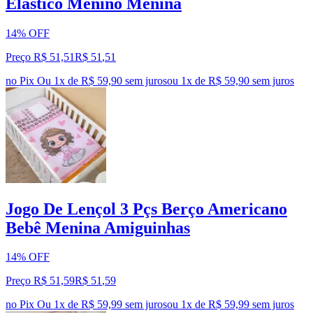
Elástico Menino Menina
14% OFF
Preço R$ 51,51
R$
51
,
51
no Pix
Ou 1x de R$ 59,90 sem juros
ou
1
x de
R$ 59,90
sem juros
Jogo De Lençol 3 Pçs Berço Americano
Bebê Menina Amiguinhas
14% OFF
Preço R$ 51,59
R$
51
,
59
no Pix
Ou 1x de R$ 59,99 sem juros
ou
1
x de
R$ 59,99
sem juros