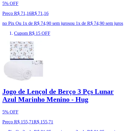
5% OFF
Preço R$ 71,16
R$
71
,
16
no Pix
Ou 1x de R$ 74,90 sem juros
ou
1
x de
R$ 74,90
sem juros
Cupom R$ 15 OFF
Jogo de Lençol de Berço 3 Pçs Lunar
Azul Marinho Menino - Hug
5% OFF
Preço R$ 155,71
R$
155
,
71