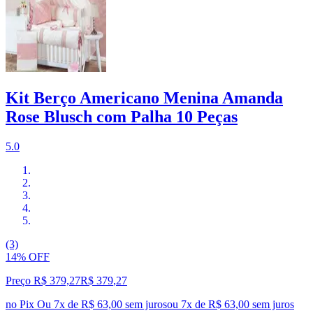
Kit Berço Americano Menina Amanda
Rose Blusch com Palha 10 Peças
5.0
(3)
14% OFF
Preço R$ 379,27
R$
379
,
27
no Pix
Ou 7x de R$ 63,00 sem juros
ou
7
x de
R$ 63,00
sem juros