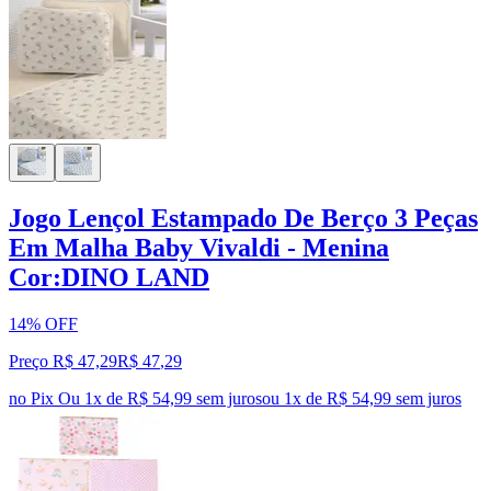
Jogo Lençol Estampado De Berço 3 Peças
Em Malha Baby Vivaldi - Menina
Cor:DINO LAND
14% OFF
Preço R$ 47,29
R$
47
,
29
no Pix
Ou 1x de R$ 54,99 sem juros
ou
1
x de
R$ 54,99
sem juros