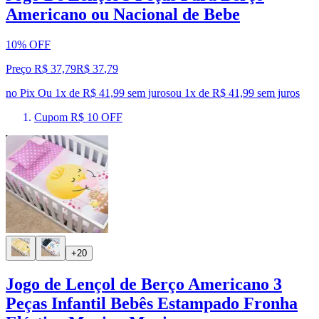
Americano ou Nacional de Bebe
10% OFF
Preço R$ 37,79
R$
37
,
79
no Pix
Ou 1x de R$ 41,99 sem juros
ou
1
x de
R$ 41,99
sem juros
Cupom R$ 10 OFF
+20
Jogo de Lençol de Berço Americano 3
Peças Infantil Bebês Estampado Fronha