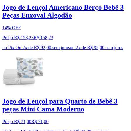
Jogo de Lençol Americano Berço Bebê 3
Peças Enxoval Algodão
14% OFF
Preço R$ 158,23
R$
158
,
23
no Pix
Ou 2x de R$ 92,00 sem juros
ou
2
x de
R$ 92,00
sem juros
Jogo de Lençol para Quarto de Bebê 3
peças Mini Cama Moderno
Preço R$ 71,00
R$
71
,
00