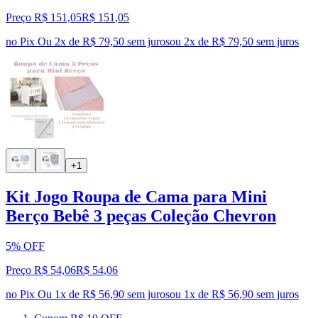
Preço R$ 151,05
R$
151
,
05
no Pix
Ou 2x de R$ 79,50 sem juros
ou
2
x de
R$ 79,50
sem juros
+1
Kit Jogo Roupa de Cama para Mini
Berço Bebê 3 peças Coleção Chevron
5% OFF
Preço R$ 54,06
R$
54
,
06
no Pix
Ou 1x de R$ 56,90 sem juros
ou
1
x de
R$ 56,90
sem juros