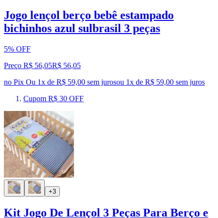
Jogo lençol berço bebê estampado
bichinhos azul sulbrasil 3 peças
5% OFF
Preço R$ 56,05
R$
56
,
05
no Pix
Ou 1x de R$ 59,00 sem juros
ou
1
x de
R$ 59,00
sem juros
Cupom R$ 30 OFF
+3
Kit Jogo De Lençol 3 Peças Para Berço e