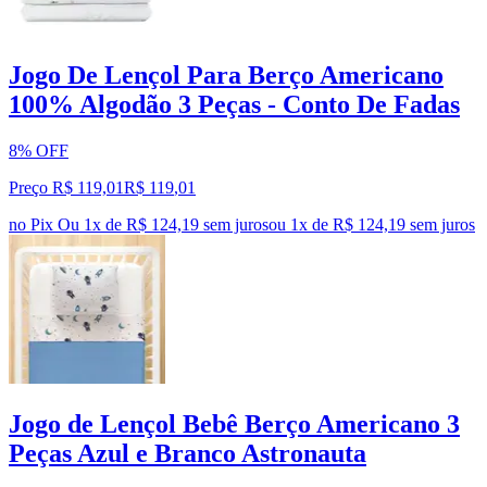
Jogo De Lençol Para Berço Americano
100% Algodão 3 Peças - Conto De Fadas
8% OFF
Preço R$ 119,01
R$
119
,
01
no Pix
Ou 1x de R$ 124,19 sem juros
ou
1
x de
R$ 124,19
sem juros
Jogo de Lençol Bebê Berço Americano 3
Peças Azul e Branco Astronauta