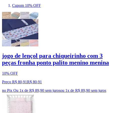
Cupom 10% OFF
jogo de lençol para chiqueirinho com 3
peças fronha ponto palito menino menina
10% OFF
Preço R$ 80,91
R$
80
,
91
no Pix
Ou 1x de R$ 89,90 sem juros
ou
1
x de
R$ 89,90
sem juros