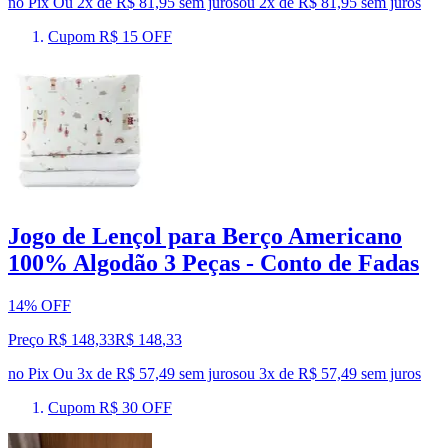
no Pix
Ou 2x de R$ 81,95 sem juros
ou
2
x de
R$ 81,95
sem juros
Cupom R$ 15 OFF
Jogo de Lençol para Berço Americano
100% Algodão 3 Peças - Conto de Fadas
14% OFF
Preço R$ 148,33
R$
148
,
33
no Pix
Ou 3x de R$ 57,49 sem juros
ou
3
x de
R$ 57,49
sem juros
Cupom R$ 30 OFF