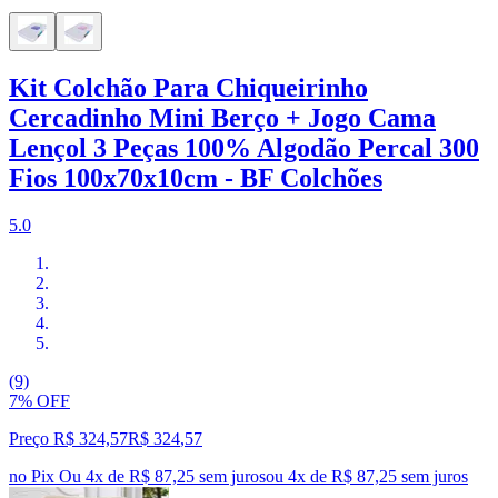
Kit Colchão Para Chiqueirinho
Cercadinho Mini Berço + Jogo Cama
Lençol 3 Peças 100% Algodão Percal 300
Fios 100x70x10cm - BF Colchões
5.0
(9)
7% OFF
Preço R$ 324,57
R$
324
,
57
no Pix
Ou 4x de R$ 87,25 sem juros
ou
4
x de
R$ 87,25
sem juros