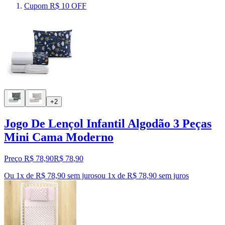
Cupom R$ 10 OFF
+2
Jogo De Lençol Infantil Algodão 3 Peças
Mini Cama Moderno
Preço R$ 78,90
R$
78
,
90
Ou 1x de R$ 78,90 sem juros
ou
1
x de
R$ 78,90
sem juros