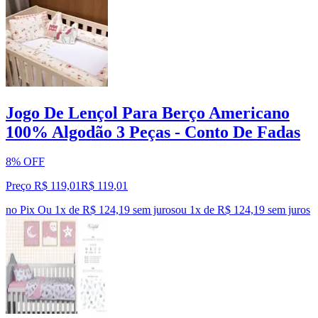
Jogo De Lençol Para Berço Americano
100% Algodão 3 Peças - Conto De Fadas
8% OFF
Preço R$ 119,01
R$
119
,
01
no Pix
Ou 1x de R$ 124,19 sem juros
ou
1
x de
R$ 124,19
sem juros