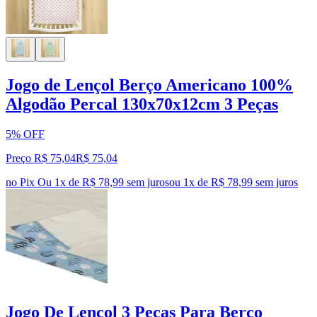
Jogo de Lençol Berço Americano 100%
Algodão Percal 130x70x12cm 3 Peças
5% OFF
Preço R$ 75,04
R$
75
,
04
no Pix
Ou 1x de R$ 78,99 sem juros
ou
1
x de
R$ 78,99
sem juros
Jogo De Lençol 3 Peças Para Berço