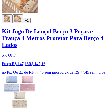
+1
Kit Jogo De Lençol Berço 3 Peças e
Trança 4 Metros Protetor Para Berço 4
Lados
5% OFF
Preço R$ 147,16
R$
147
,
16
no Pix
Ou 2x de R$ 77,45 sem juros
ou
2
x de
R$ 77,45
sem juros