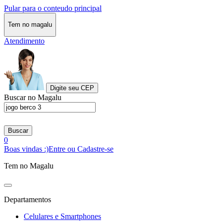
Pular para o conteudo principal
Tem no magalu
Atendimento
Digite seu CEP
Buscar no Magalu
Buscar
0
Boas vindas :)
Entre ou Cadastre-se
Tem no Magalu
Departamentos
Celulares e Smartphones