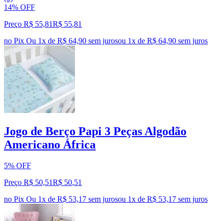
14% OFF
Preço R$ 55,81
R$
55
,
81
no Pix
Ou 1x de R$ 64,90 sem juros
ou
1
x de
R$ 64,90
sem juros
Jogo de Berço Papi 3 Peças Algodão
Americano África
5% OFF
Preço R$ 50,51
R$
50
,
51
no Pix
Ou 1x de R$ 53,17 sem juros
ou
1
x de
R$ 53,17
sem juros