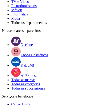
TV e Vídeo
Eletrodomésticos
Móveis
Informática
Moda
Todos os departamentos
Nossas marcas e parceiros
Netshoes
Epoca Cosméticos
KaBuM!
AliExpress
Todas as marcas
Todas as categorias
Todas as subcategorias
Serviços e benefícios
Cartão Luiza