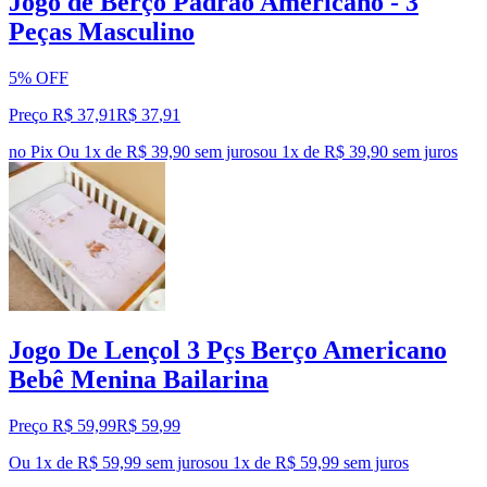
Jogo de Berço Padrão Americano - 3
Peças Masculino
5% OFF
Preço R$ 37,91
R$
37
,
91
no Pix
Ou 1x de R$ 39,90 sem juros
ou
1
x de
R$ 39,90
sem juros
Jogo De Lençol 3 Pçs Berço Americano
Bebê Menina Bailarina
Preço R$ 59,99
R$
59
,
99
Ou 1x de R$ 59,99 sem juros
ou
1
x de
R$ 59,99
sem juros