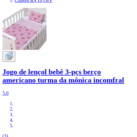
Cupom R$ 10 OFF
Jogo de lençol bebê 3-pçs berço
americano turma da mônica incomfral
5.0
(3)