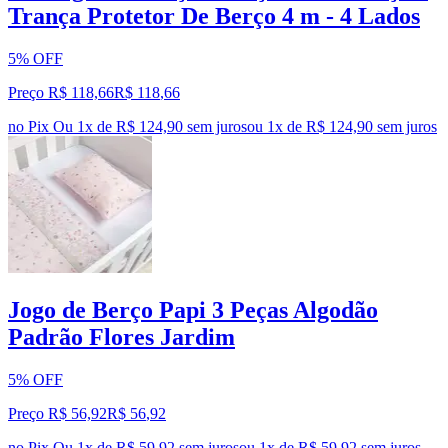
Trança Protetor De Berço 4 m - 4 Lados
5% OFF
Preço R$ 118,66
R$
118
,
66
no Pix
Ou 1x de R$ 124,90 sem juros
ou
1
x de
R$ 124,90
sem juros
Jogo de Berço Papi 3 Peças Algodão
Padrão Flores Jardim
5% OFF
Preço R$ 56,92
R$
56
,
92
no Pix
Ou 1x de R$ 59,92 sem juros
ou
1
x de
R$ 59,92
sem juros