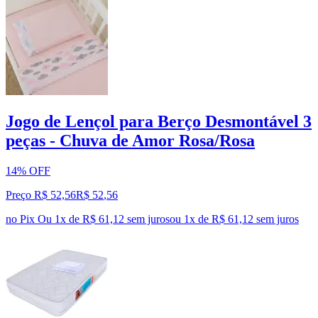
Jogo de Lençol para Berço Desmontável 3
peças - Chuva de Amor Rosa/Rosa
14% OFF
Preço R$ 52,56
R$
52
,
56
no Pix
Ou 1x de R$ 61,12 sem juros
ou
1
x de
R$ 61,12
sem juros