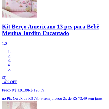
Kit Berço Americano 13 pcs para Bebê
Menina Jardim Encantado
1.0
(3)
14% OFF
Preço R$ 126,39
R$
126
,
39
no Pix
Ou 2x de R$ 73,49 sem juros
ou
2
x de
R$ 73,49
sem juros