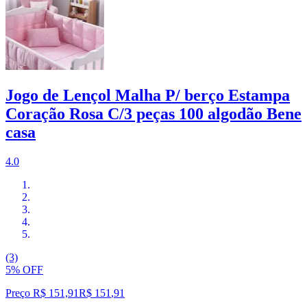
Jogo de Lençol Malha P/ berço Estampa
Coração Rosa C/3 peças 100 algodão Bene
casa
4.0
(3)
5% OFF
Preço R$ 151,91
R$
151
,
91