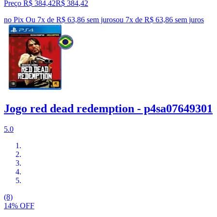
Preço R$ 384,42
R$
384
,
42
no Pix
Ou 7x de R$ 63,86 sem juros
ou
7
x de
R$ 63,86
sem juros
Jogo red dead redemption - p4sa07649301
5.0
(8)
14% OFF