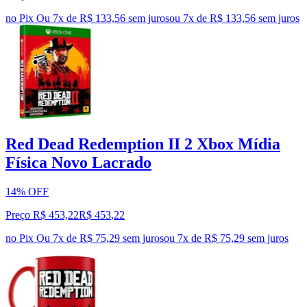
no Pix
Ou 7x de R$ 133,56 sem juros
ou
7
x de
R$ 133,56
sem juros
Red Dead Redemption II 2 Xbox Mídia
Física Novo Lacrado
14% OFF
Preço R$ 453,22
R$
453
,
22
no Pix
Ou 7x de R$ 75,29 sem juros
ou
7
x de
R$ 75,29
sem juros