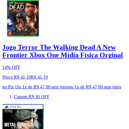
Jogo Terror The Walking Dead A New
Frontier Xbox One Mídia Física Orginal
14% OFF
Preço R$ 41,19
R$
41
,
19
no Pix
Ou 1x de R$ 47,90 sem juros
ou
1
x de
R$ 47,90
sem juros
Cupom R$ 30 OFF