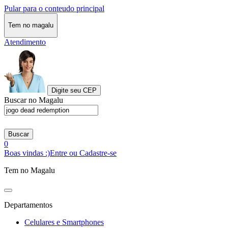
Pular para o conteudo principal
Tem no magalu
Atendimento
Digite seu CEP
Buscar no Magalu
Buscar
0
Boas vindas :)
Entre ou Cadastre-se
Tem no Magalu
Departamentos
Celulares e Smartphones