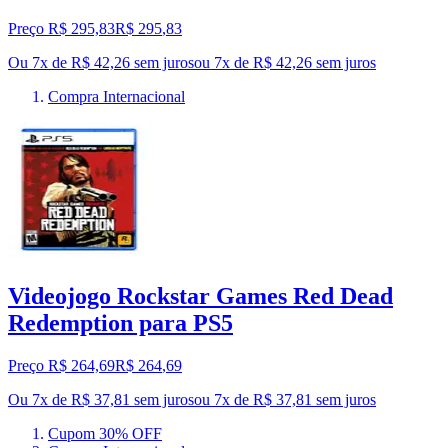
Preço R$ 295,83
R$
295
,
83
Ou 7x de R$ 42,26 sem juros
ou
7
x de
R$ 42,26
sem juros
Compra Internacional
Videojogo Rockstar Games Red Dead
Redemption para PS5
Preço R$ 264,69
R$
264
,
69
Ou 7x de R$ 37,81 sem juros
ou
7
x de
R$ 37,81
sem juros
Cupom 30% OFF