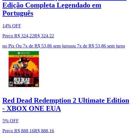
Edição Completa Legendado em
Português
14% OFF
Preço R$ 324,22
R$
324
,
22
no Pix
Ou 7x de R$ 53,86 sem juros
ou
7
x de
R$ 53,86
sem juros
Red Dead Redemption 2 Ultimate Edition
- XBOX ONE EUA
5% OFF
Preço R$ 888,16
R$
888
,
16