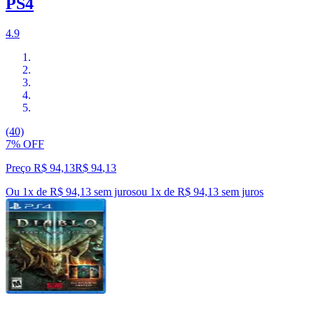
PS4
4.9
(40)
7% OFF
Preço R$ 94,13
R$
94
,
13
Ou 1x de R$ 94,13 sem juros
ou
1
x de
R$ 94,13
sem juros