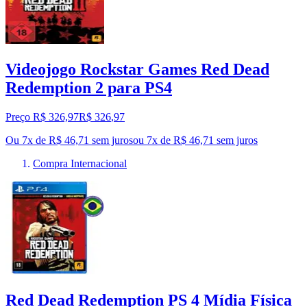
Videojogo Rockstar Games Red Dead
Redemption 2 para PS4
Preço R$ 326,97
R$
326
,
97
Ou 7x de R$ 46,71 sem juros
ou
7
x de
R$ 46,71
sem juros
Compra Internacional
Red Dead Redemption PS 4 Mídia Física