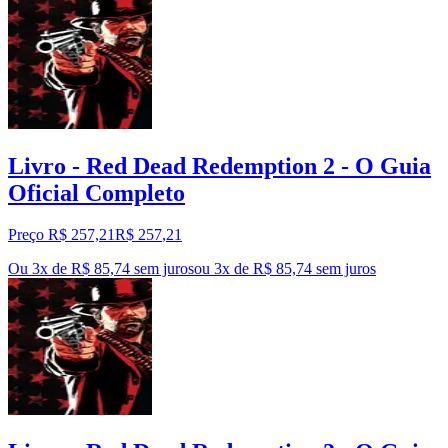
Livro - Red Dead Redemption 2 - O Guia
Oficial Completo
Preço R$ 257,21
R$
257
,
21
Ou 3x de R$ 85,74 sem juros
ou
3
x de
R$ 85,74
sem juros