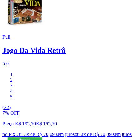
Full
Jogo Da Vida Retrô
5.0
(32)
7% OFF
Preço R$ 195,56
R$
195
,
56
no Pix
Ou 3x de R$ 70,09 sem juros
ou
3
x de
R$ 70,09
sem juros