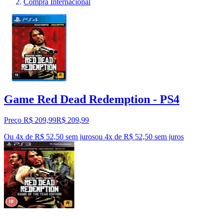
Compra Internacional
Game Red Dead Redemption - PS4
Preço R$ 209,99
R$
209
,
99
Ou 4x de R$ 52,50 sem juros
ou
4
x de
R$ 52,50
sem juros