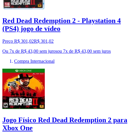
Red Dead Redemption 2 - Playstation 4
(PS4) jogo de vídeo
Preço R$ 301,02
R$
301
,
02
Ou 7x de R$ 43,00 sem juros
ou
7
x de
R$ 43,00
sem juros
Compra Internacional
Jogo Físico Red Dead Redemption 2 para
Xbox One