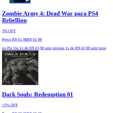
Zombie Army 4: Dead War para PS4
Rebellion
3% OFF
Preço R$ 61,98
R$
61
,
98
no Pix
Ou 1x de R$ 63,90 sem juros
ou
1
x de
R$ 63,90
sem juros
Dark Souls: Redemption 01
15% OFF