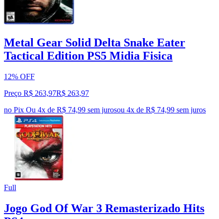
Metal Gear Solid Delta Snake Eater
Tactical Edition PS5 Midia Fisica
12% OFF
Preço R$ 263,97
R$
263
,
97
no Pix
Ou 4x de R$ 74,99 sem juros
ou
4
x de
R$ 74,99
sem juros
Full
Jogo God Of War 3 Remasterizado Hits