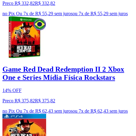
Preço R$ 332,82
R$
332
,
82
no Pix
Ou 7x de R$ 55,29 sem juros
ou
7
x de
R$ 55,29
sem juros
Game Red Dead Redemption II 2 Xbox
One e Series Mídia Física Rockstars
14% OFF
Preço R$ 375,82
R$
375
,
82
no Pix
Ou 7x de R$ 62,43 sem juros
ou
7
x de
R$ 62,43
sem juros