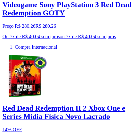
Videogame Sony PlayStation 3 Red Dead
Redemption GOTY
Preço R$ 280,26
R$
280
,
26
Ou 7x de R$ 40,04 sem juros
ou
7
x de
R$ 40,04
sem juros
Compra Internacional
Red Dead Redemption II 2 Xbox One e
Series Mídia Física Novo Lacrado
14% OFF