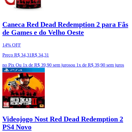
Caneca Red Dead Redemption 2 para Fãs
de Games e do Velho Oeste
14% OFF
Preço R$ 34,31
R$
34
,
31
no Pix
Ou 1x de R$ 39,90 sem juros
ou
1
x de
R$ 39,90
sem juros
Videojogo Nost Red Dead Redemption 2
PS4 Novo