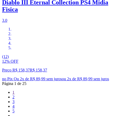
Diablo III Eternal Collection PS4 Midia
Fisica
3.0
(12)
12% OFF
Preço R$ 158,37
R$
158
,
37
no Pix
Ou 2x de R$ 89,99 sem juros
ou
2
x de
R$ 89,99
sem juros
Página
1
de
25
1
2
3
4
5
...