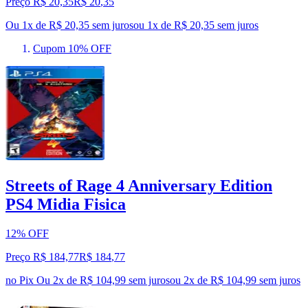
Preço R$ 20,35
R$
20
,
35
Ou 1x de R$ 20,35 sem juros
ou
1
x de
R$ 20,35
sem juros
Cupom 10% OFF
Streets of Rage 4 Anniversary Edition
PS4 Midia Fisica
12% OFF
Preço R$ 184,77
R$
184
,
77
no Pix
Ou 2x de R$ 104,99 sem juros
ou
2
x de
R$ 104,99
sem juros