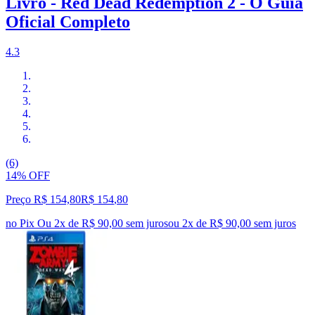
Livro - Red Dead Redemption 2 - O Guia
Oficial Completo
4.3
(6)
14% OFF
Preço R$ 154,80
R$
154
,
80
no Pix
Ou 2x de R$ 90,00 sem juros
ou
2
x de
R$ 90,00
sem juros