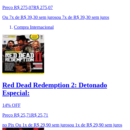
Preço R$ 275,07
R$
275
,
07
Ou 7x de R$ 39,30 sem juros
ou
7
x de
R$ 39,30
sem juros
Compra Internacional
Red Dead Redemption 2: Detonado
Especial:
14% OFF
Preço R$ 25,71
R$
25
,
71
no Pix
Ou 1x de R$ 29,90 sem juros
ou
1
x de
R$ 29,90
sem juros