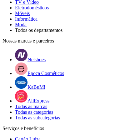
TV e Vídeo
Eletrodomésticos
Móveis
Informática
Moda
Todos os departamentos
Nossas marcas e parceiros
Netshoes
Epoca Cosméticos
KaBuM!
AliExpress
Todas as marcas
Todas as categorias
Todas as subcategorias
Serviços e benefícios
Cartão Luiza