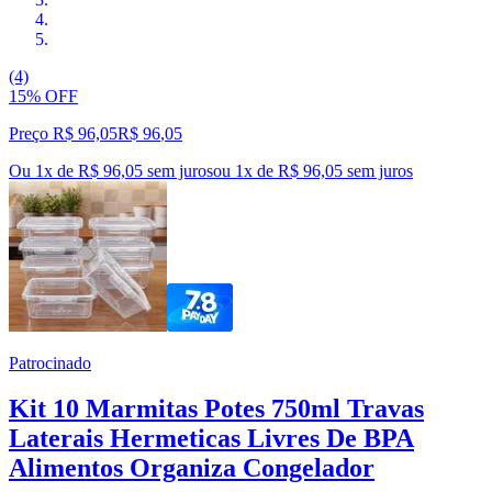
(4)
15% OFF
Preço R$ 96,05
R$
96
,
05
Ou 1x de R$ 96,05 sem juros
ou
1
x de
R$ 96,05
sem juros
Patrocinado
Kit 10 Marmitas Potes 750ml Travas
Laterais Hermeticas Livres De BPA
Alimentos Organiza Congelador