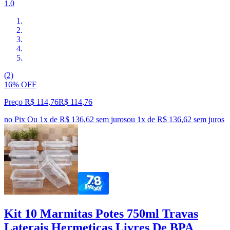
1.0
(2)
16% OFF
Preço R$ 114,76
R$
114
,
76
no Pix
Ou 1x de R$ 136,62 sem juros
ou
1
x de
R$ 136,62
sem juros
Kit 10 Marmitas Potes 750ml Travas
Laterais Hermeticas Livres De BPA