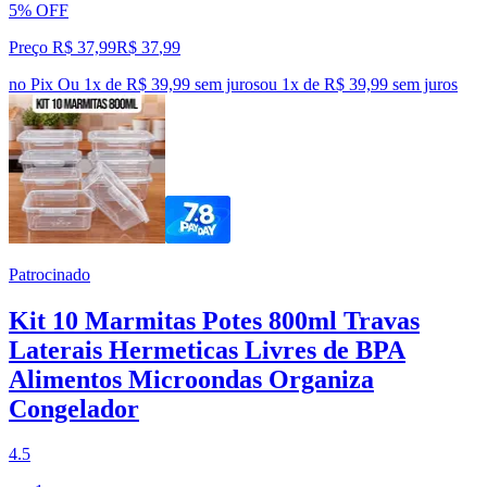
5% OFF
Preço R$ 37,99
R$
37
,
99
no Pix
Ou 1x de R$ 39,99 sem juros
ou
1
x de
R$ 39,99
sem juros
Patrocinado
Kit 10 Marmitas Potes 800ml Travas
Laterais Hermeticas Livres de BPA
Alimentos Microondas Organiza
Congelador
4.5