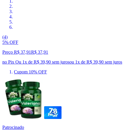
(4)
5% OFF
Preço R$ 37,91
R$
37
,
91
no Pix
Ou 1x de R$ 39,90 sem juros
ou
1
x de
R$ 39,90
sem juros
Cupom 10% OFF
Patrocinado