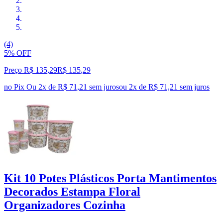
(4)
5% OFF
Preço R$ 135,29
R$
135
,
29
no Pix
Ou 2x de R$ 71,21 sem juros
ou
2
x de
R$ 71,21
sem juros
Kit 10 Potes Plásticos Porta Mantimentos
Decorados Estampa Floral
Organizadores Cozinha