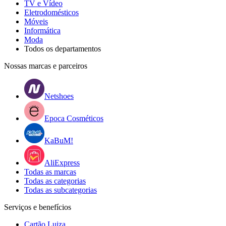
TV e Vídeo
Eletrodomésticos
Móveis
Informática
Moda
Todos os departamentos
Nossas marcas e parceiros
Netshoes
Epoca Cosméticos
KaBuM!
AliExpress
Todas as marcas
Todas as categorias
Todas as subcategorias
Serviços e benefícios
Cartão Luiza