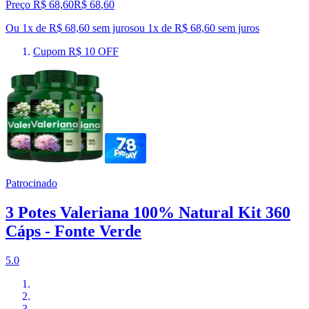
Preço R$ 68,60
R$
68
,
60
Ou 1x de R$ 68,60 sem juros
ou
1
x de
R$ 68,60
sem juros
Cupom R$ 10 OFF
Patrocinado
3 Potes Valeriana 100% Natural Kit 360
Cáps - Fonte Verde
5.0