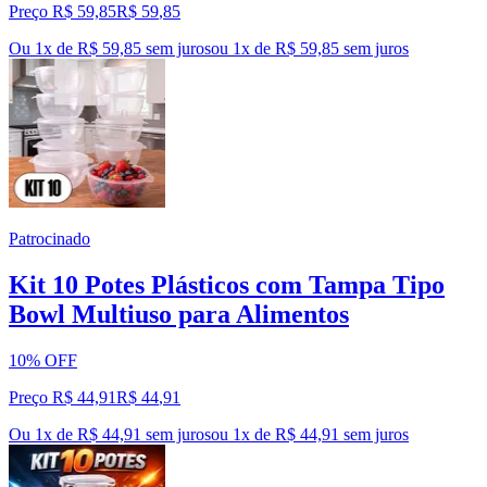
Preço R$ 59,85
R$
59
,
85
Ou 1x de R$ 59,85 sem juros
ou
1
x de
R$ 59,85
sem juros
Patrocinado
Kit 10 Potes Plásticos com Tampa Tipo
Bowl Multiuso para Alimentos
10% OFF
Preço R$ 44,91
R$
44
,
91
Ou 1x de R$ 44,91 sem juros
ou
1
x de
R$ 44,91
sem juros