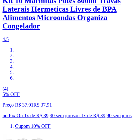
Kit 10 Marmitas Potes 800ml Travas
Laterais Hermeticas Livres de BPA
Alimentos Microondas Organiza
Congelador
4.5
(4)
5% OFF
Preço R$ 37,91
R$
37
,
91
no Pix
Ou 1x de R$ 39,90 sem juros
ou
1
x de
R$ 39,90
sem juros
Cupom 10% OFF