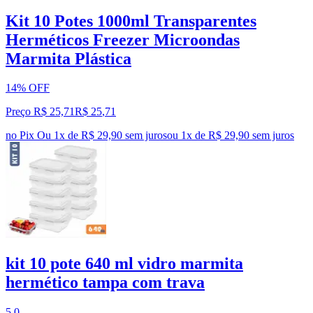
Kit 10 Potes 1000ml Transparentes
Herméticos Freezer Microondas
Marmita Plástica
14% OFF
Preço R$ 25,71
R$
25
,
71
no Pix
Ou 1x de R$ 29,90 sem juros
ou
1
x de
R$ 29,90
sem juros
kit 10 pote 640 ml vidro marmita
hermético tampa com trava
5.0