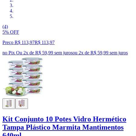
(4)
5% OFF
Preço R$ 113,97
R$
113
,
97
no Pix
Ou 2x de R$ 59,99 sem juros
ou
2
x de
R$ 59,99
sem juros
Kit Conjunto 10 Potes Vidro Hermético
Tampa Plástico Marmita Mantimentos
640ml