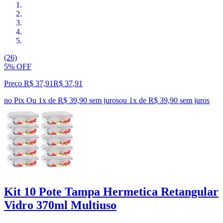
(26)
5% OFF
Preço R$ 37,91
R$
37
,
91
no Pix
Ou 1x de R$ 39,90 sem juros
ou
1
x de
R$ 39,90
sem juros
Kit 10 Pote Tampa Hermetica Retangular
Vidro 370ml Multiuso