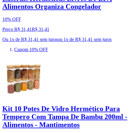
Alimentos Organiza Congelador
10% OFF
Preço R$ 31,41
R$
31
,
41
Ou 1x de R$ 31,41 sem juros
ou
1
x de
R$ 31,41
sem juros
Cupom 10% OFF
Kit 10 Potes De Vidro Hermético Para
Tempero Com Tampa De Bambu 200ml -
Alimentos - Mantimentos