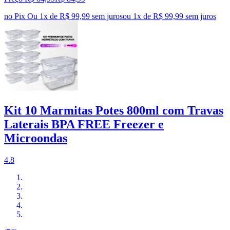
no Pix
Ou 1x de R$ 99,99 sem juros
ou
1
x de
R$ 99,99
sem juros
Kit 10 Marmitas Potes 800ml com Travas
Laterais BPA FREE Freezer e
Microondas
4.8