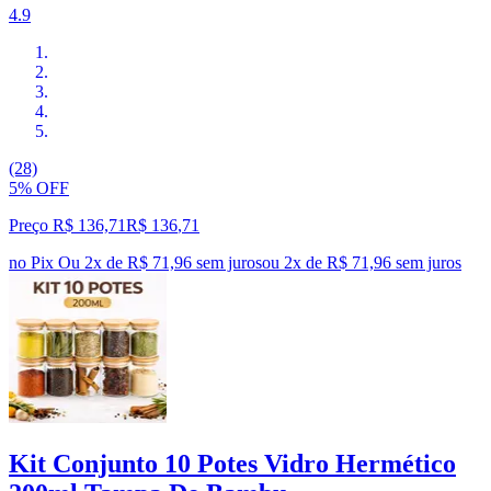
4.9
(28)
5% OFF
Preço R$ 136,71
R$
136
,
71
no Pix
Ou 2x de R$ 71,96 sem juros
ou
2
x de
R$ 71,96
sem juros
Kit Conjunto 10 Potes Vidro Hermético