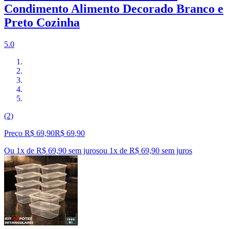
Condimento Alimento Decorado Branco e
Preto Cozinha
5.0
(2)
Preço R$ 69,90
R$
69
,
90
Ou 1x de R$ 69,90 sem juros
ou
1
x de
R$ 69,90
sem juros