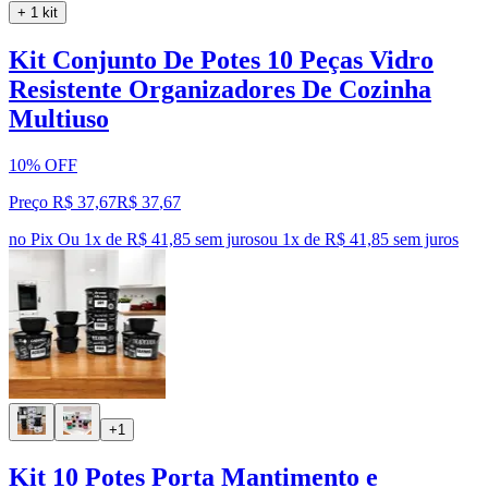
+ 1 kit
Kit Conjunto De Potes 10 Peças Vidro
Resistente Organizadores De Cozinha
Multiuso
10% OFF
Preço R$ 37,67
R$
37
,
67
no Pix
Ou 1x de R$ 41,85 sem juros
ou
1
x de
R$ 41,85
sem juros
+1
Kit 10 Potes Porta Mantimento e