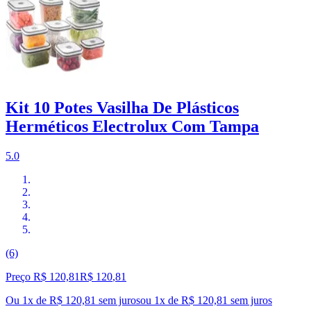
Kit 10 Potes Vasilha De Plásticos
Herméticos Electrolux Com Tampa
5.0
(6)
Preço R$ 120,81
R$
120
,
81
Ou 1x de R$ 120,81 sem juros
ou
1
x de
R$ 120,81
sem juros