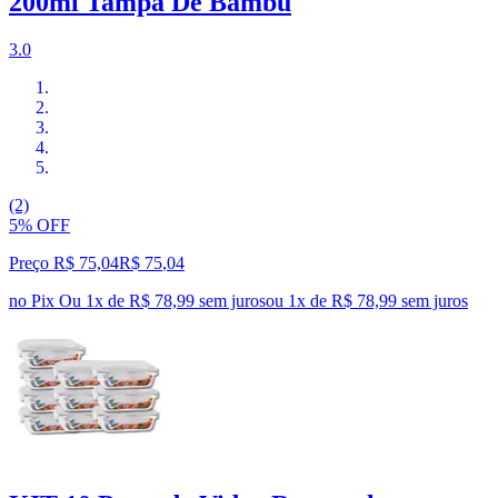
200ml Tampa De Bambu
3.0
(2)
5% OFF
Preço R$ 75,04
R$
75
,
04
no Pix
Ou 1x de R$ 78,99 sem juros
ou
1
x de
R$ 78,99
sem juros