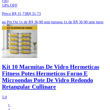
(56)
14% OFF
Preço R$ 31,73
R$
31
,
73
no Pix
Ou 1x de R$ 36,90 sem juros
ou
1
x de
R$ 36,90
sem juros
Kit 10 Marmitas De Vidro Hermeticas
Fitness Potes Hermeticos Forno E
Microondas Pote De Vidro Redondo
Retangular Cullinare
5.0