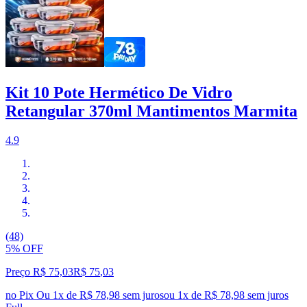
Kit 10 Pote Hermético De Vidro
Retangular 370ml Mantimentos Marmita
4.9
(48)
5% OFF
Preço R$ 75,03
R$
75
,
03
no Pix
Ou 1x de R$ 78,98 sem juros
ou
1
x de
R$ 78,98
sem juros