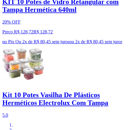
KIT 10 Potes de Vidro Retangular com
Tampa Hermética 640ml
20% OFF
Preço R$ 128,72
R$
128
,
72
no Pix
Ou 2x de R$ 80,45 sem juros
ou
2
x de
R$ 80,45
sem juros
Kit 10 Potes Vasilha De Plásticos
Herméticos Electrolux Com Tampa
5.0