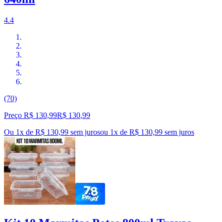
4.4
(70)
Preço R$ 130,99
R$
130
,
99
Ou 1x de R$ 130,99 sem juros
ou
1
x de
R$ 130,99
sem juros