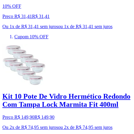
10% OFF
Preço R$ 31,41
R$
31
,
41
Ou 1x de R$ 31,41 sem juros
ou
1
x de
R$ 31,41
sem juros
Cupom 10% OFF
Kit 10 Pote De Vidro Hermético Redondo
Com Tampa Lock Marmita Fit 400ml
Preço R$ 149,90
R$
149
,
90
Ou 2x de R$ 74,95 sem juros
ou
2
x de
R$ 74,95
sem juros