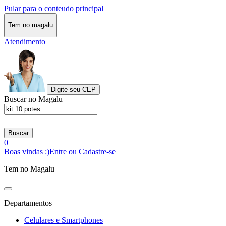
Pular para o conteudo principal
Tem no magalu
Atendimento
Digite seu CEP
Buscar no Magalu
Buscar
0
Boas vindas :)
Entre ou Cadastre-se
Tem no Magalu
Departamentos
Celulares e Smartphones