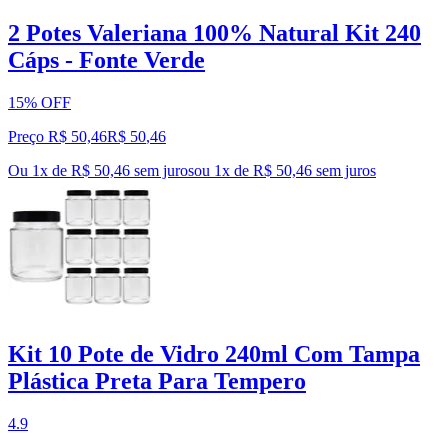
2 Potes Valeriana 100% Natural Kit 240
Cáps - Fonte Verde
15% OFF
Preço R$ 50,46
R$
50
,
46
Ou 1x de R$ 50,46 sem juros
ou
1
x de
R$ 50,46
sem juros
Kit 10 Pote de Vidro 240ml Com Tampa
Plástica Preta Para Tempero
4.9