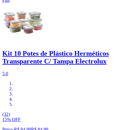
Full
Kit 10 Potes de Plástico Herméticos
Transparente C/ Tampa Electrolux
5.0
(32)
15% OFF
Preço R$ 84,99
R$
84
,
99