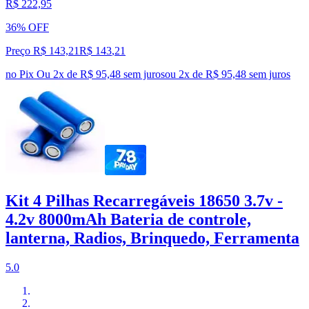
R$ 222,95
36% OFF
Preço R$ 143,21
R$
143
,
21
no Pix
Ou 2x de R$ 95,48 sem juros
ou
2
x de
R$ 95,48
sem juros
Kit 4 Pilhas Recarregáveis 18650 3.7v -
4.2v 8000mAh Bateria de controle,
lanterna, Radios, Brinquedo, Ferramenta
5.0