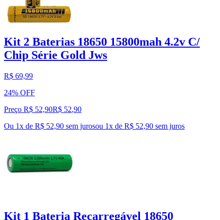
Kit 2 Baterias 18650 15800mah 4.2v C/
Chip Série Gold Jws
R$ 69,99
24% OFF
Preço R$ 52,90
R$
52
,
90
Ou 1x de R$ 52,90 sem juros
ou
1
x de
R$ 52,90
sem juros
Kit 1 Bateria Recarregável 18650