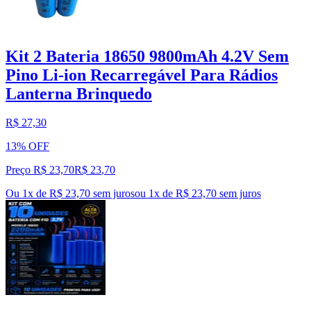
Kit 2 Bateria 18650 9800mAh 4.2V Sem
Pino Li-ion Recarregável Para Rádios
Lanterna Brinquedo
R$ 27,30
13% OFF
Preço R$ 23,70
R$
23
,
70
Ou 1x de R$ 23,70 sem juros
ou
1
x de
R$ 23,70
sem juros