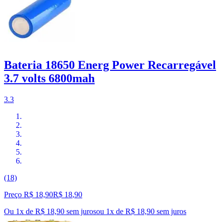
Bateria 18650 Energ Power Recarregável
3.7 volts 6800mah
3.3
(18)
Preço R$ 18,90
R$
18
,
90
Ou 1x de R$ 18,90 sem juros
ou
1
x de
R$ 18,90
sem juros