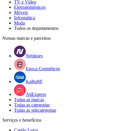
TV e Vídeo
Eletrodomésticos
Móveis
Informática
Moda
Todos os departamentos
Nossas marcas e parceiros
Netshoes
Epoca Cosméticos
KaBuM!
AliExpress
Todas as marcas
Todas as categorias
Todas as subcategorias
Serviços e benefícios
Cartão Luiza