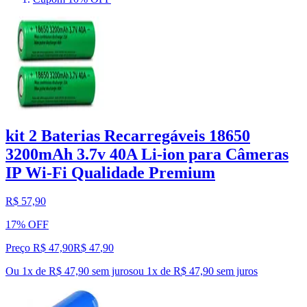
kit 2 Baterias Recarregáveis 18650
3200mAh 3.7v 40A Li-ion para Câmeras
IP Wi-Fi Qualidade Premium
R$ 57,90
17% OFF
Preço R$ 47,90
R$
47
,
90
Ou 1x de R$ 47,90 sem juros
ou
1
x de
R$ 47,90
sem juros