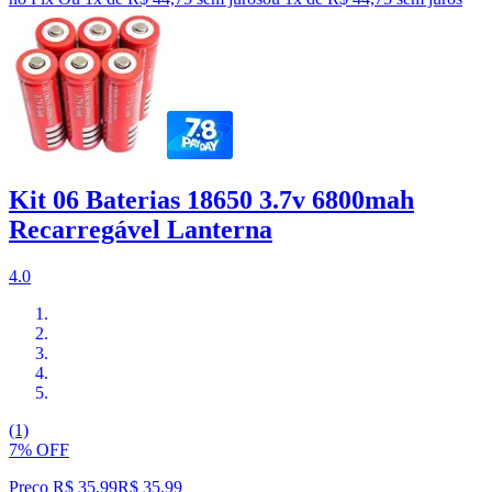
Kit 06 Baterias 18650 3.7v 6800mah
Recarregável Lanterna
4.0
(1)
7% OFF
Preço R$ 35,99
R$
35
,
99