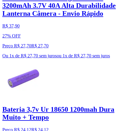
3200mAh 3.7V 40A Alta Durabilidade
Lanterna Câmera - Envio Rápido
R$ 37,90
27% OFF
Preço R$ 27,70
R$
27
,
70
Ou 1x de R$ 27,70 sem juros
ou
1
x de
R$ 27,70
sem juros
Bateria 3,7v Ur 18650 1200mah Dura
Muito + Tempo
Preço R$ 24,12
R$
24
,
12