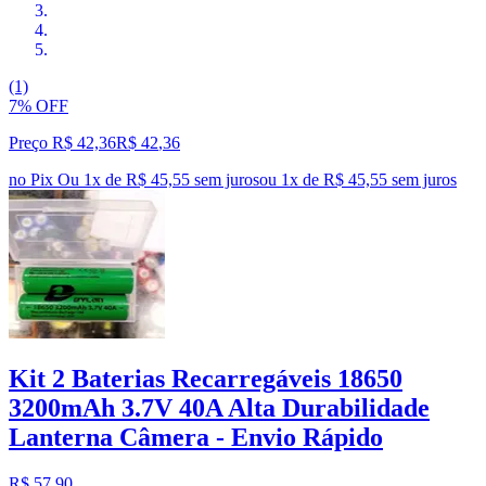
(1)
7% OFF
Preço R$ 42,36
R$
42
,
36
no Pix
Ou 1x de R$ 45,55 sem juros
ou
1
x de
R$ 45,55
sem juros
Kit 2 Baterias Recarregáveis 18650
3200mAh 3.7V 40A Alta Durabilidade
Lanterna Câmera - Envio Rápido
R$ 57,90