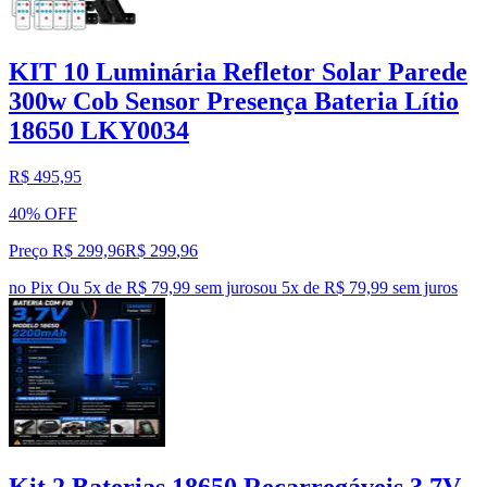
KIT 10 Luminária Refletor Solar Parede
300w Cob Sensor Presença Bateria Lítio
18650 LKY0034
R$ 495,95
40% OFF
Preço R$ 299,96
R$
299
,
96
no Pix
Ou 5x de R$ 79,99 sem juros
ou
5
x de
R$ 79,99
sem juros
Kit 2 Baterias 18650 Recarregáveis 3.7V