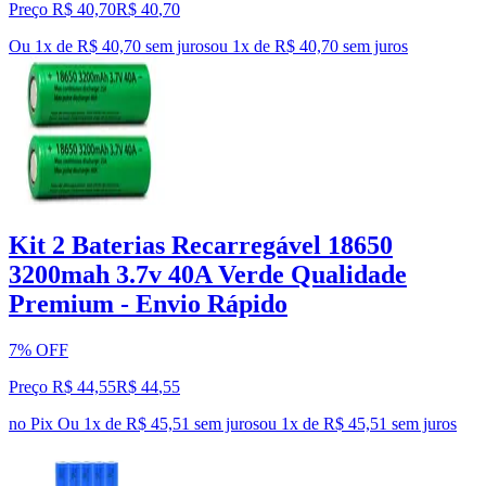
Preço R$ 40,70
R$
40
,
70
Ou 1x de R$ 40,70 sem juros
ou
1
x de
R$ 40,70
sem juros
Kit 2 Baterias Recarregável 18650
3200mah 3.7v 40A Verde Qualidade
Premium - Envio Rápido
7% OFF
Preço R$ 44,55
R$
44
,
55
no Pix
Ou 1x de R$ 45,51 sem juros
ou
1
x de
R$ 45,51
sem juros