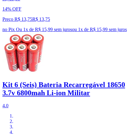
14% OFF
Preço R$ 13,75
R$
13
,
75
no Pix
Ou 1x de R$ 15,99 sem juros
ou
1
x de
R$ 15,99
sem juros
Kit 6 (Seis) Bateria Recarregável 18650
3.7v 6800mah Li-ion Militar
4.0