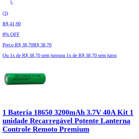
(3)
R$ 41,90
8% OFF
Preço R$ 38,70
R$
38
,
70
Ou 1x de R$ 38,70 sem juros
ou
1
x de
R$ 38,70
sem juros
1 Bateria 18650 3200mAh 3.7V 40A Kit 1
unidade Recarregável Potente Lanterna
Controle Remoto Premium