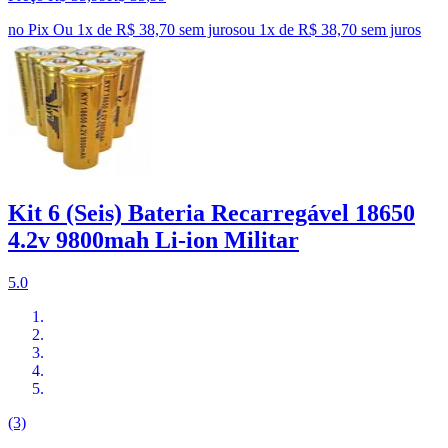
no Pix
Ou 1x de R$ 38,70 sem juros
ou
1
x de
R$ 38,70
sem juros
Kit 6 (Seis) Bateria Recarregável 18650
4.2v 9800mah Li-ion Militar
5.0
(3)