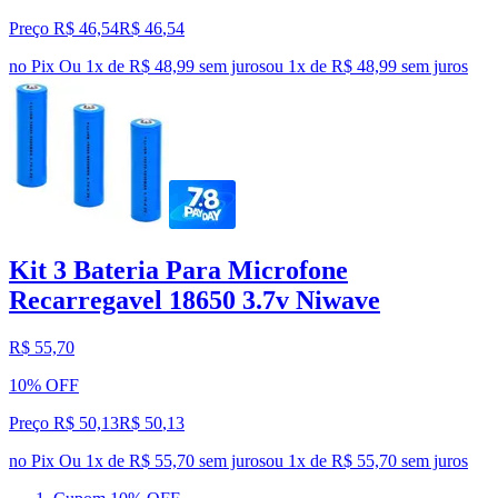
Preço R$ 46,54
R$
46
,
54
no Pix
Ou 1x de R$ 48,99 sem juros
ou
1
x de
R$ 48,99
sem juros
Kit 3 Bateria Para Microfone
Recarregavel 18650 3.7v Niwave
R$ 55,70
10% OFF
Preço R$ 50,13
R$
50
,
13
no Pix
Ou 1x de R$ 55,70 sem juros
ou
1
x de
R$ 55,70
sem juros