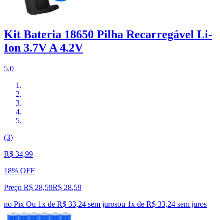
Kit Bateria 18650 Pilha Recarregável Li-
Ion 3.7V A 4.2V
5.0
(3)
R$ 34,99
18% OFF
Preço R$ 28,59
R$
28
,
59
no Pix
Ou 1x de R$ 33,24 sem juros
ou
1
x de
R$ 33,24
sem juros