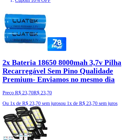
Cupom 10% OFF
2x Bateria 18650 8000mah 3,7v Pilha
Recarregável Sem Pino Qualidade
Premium- Enviamos no mesmo dia
Preço R$ 23,70
R$
23
,
70
Ou 1x de R$ 23,70 sem juros
ou
1
x de
R$ 23,70
sem juros