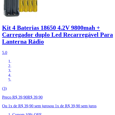
Kit 4 Baterias 18650 4.2V 9800mah +
Carregador duplo Led Recarregável Para
Lanterna Rádio
5.0
(3)
Preço R$ 39,90
R$
39
,
90
Ou 1x de R$ 39,90 sem juros
ou
1
x de
R$ 39,90
sem juros
Cupom 10% OFF