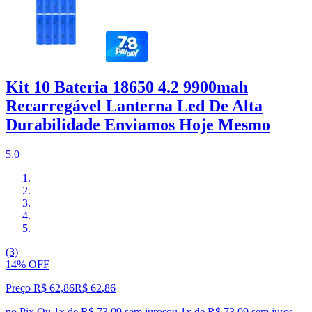
Kit 10 Bateria 18650 4.2 9900mah
Recarregável Lanterna Led De Alta
Durabilidade Enviamos Hoje Mesmo
5.0
(3)
14% OFF
Preço R$ 62,86
R$
62
,
86
no Pix
Ou 1x de R$ 73,09 sem juros
ou
1
x de
R$ 73,09
sem juros