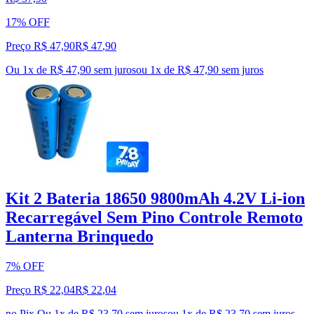
17% OFF
Preço R$ 47,90
R$
47
,
90
Ou 1x de R$ 47,90 sem juros
ou
1
x de
R$ 47,90
sem juros
Kit 2 Bateria 18650 9800mAh 4.2V Li-ion
Recarregável Sem Pino Controle Remoto
Lanterna Brinquedo
7% OFF
Preço R$ 22,04
R$
22
,
04
no Pix
Ou 1x de R$ 23,70 sem juros
ou
1
x de
R$ 23,70
sem juros