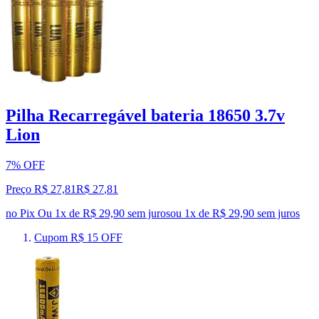
Pilha Recarregável bateria 18650 3.7v
Lion
7% OFF
Preço R$ 27,81
R$
27
,
81
no Pix
Ou 1x de R$ 29,90 sem juros
ou
1
x de
R$ 29,90
sem juros
Cupom R$ 15 OFF