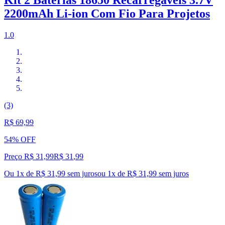
2200mAh Li-ion Com Fio Para Projetos
1.0
(3)
R$ 69,99
54% OFF
Preço R$ 31,99
R$
31
,
99
Ou 1x de R$ 31,99 sem juros
ou
1
x de
R$ 31,99
sem juros