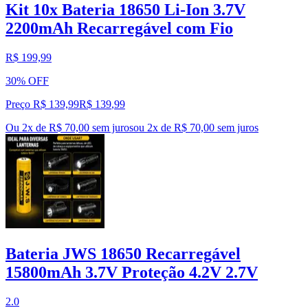
Kit 10x Bateria 18650 Li-Ion 3.7V
2200mAh Recarregável com Fio
R$ 199,99
30% OFF
Preço R$ 139,99
R$
139
,
99
Ou 2x de R$ 70,00 sem juros
ou
2
x de
R$ 70,00
sem juros
Bateria JWS 18650 Recarregável
15800mAh 3.7V Proteção 4.2V 2.7V
2.0