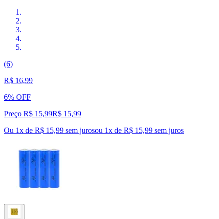
(6)
R$ 16,99
6% OFF
Preço R$ 15,99
R$
15
,
99
Ou 1x de R$ 15,99 sem juros
ou
1
x de
R$ 15,99
sem juros