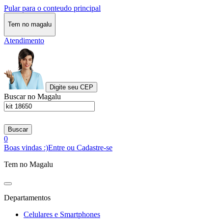
Pular para o conteudo principal
Tem no magalu
Atendimento
Digite seu CEP
Buscar no Magalu
Buscar
0
Boas vindas :)
Entre ou Cadastre-se
Tem no Magalu
Departamentos
Celulares e Smartphones