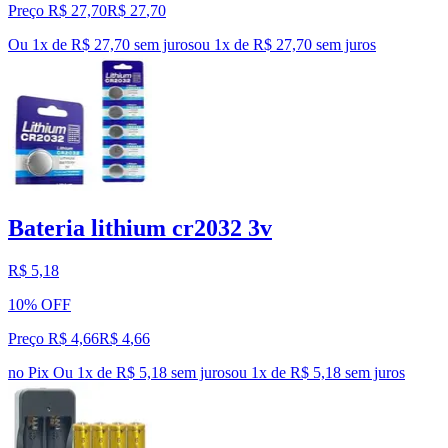
Preço R$ 27,70
R$
27
,
70
Ou 1x de R$ 27,70 sem juros
ou
1
x de
R$ 27,70
sem juros
Bateria lithium cr2032 3v
R$ 5,18
10% OFF
Preço R$ 4,66
R$
4
,
66
no Pix
Ou 1x de R$ 5,18 sem juros
ou
1
x de
R$ 5,18
sem juros