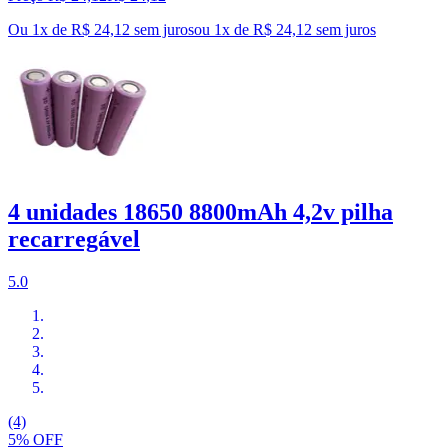
Ou 1x de R$ 24,12 sem juros
ou
1
x de
R$ 24,12
sem juros
4 unidades 18650 8800mAh 4,2v pilha
recarregável
5.0
(4)
5% OFF