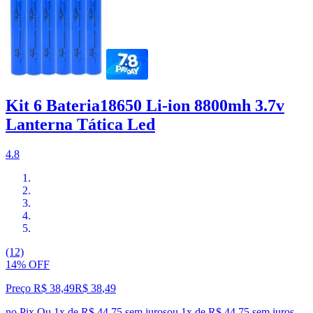
Kit 6 Bateria18650 Li-ion 8800mh 3.7v
Lanterna Tática Led
4.8
(12)
14% OFF
Preço R$ 38,49
R$
38
,
49
no Pix
Ou 1x de R$ 44,75 sem juros
ou
1
x de
R$ 44,75
sem juros