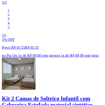
5.0
(3)
5% OFF
Preço R$ 65,55
R$
65
,
55
no Pix
Ou 1x de R$ 69,00 sem juros
ou
1
x de
R$ 69,00
sem juros
Kit 2 Camas de Solteiro Infantil com
Cabeceira Estofada material sintético