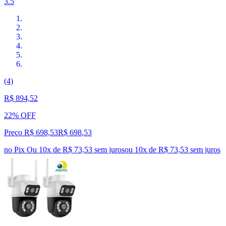
3.5
(4)
R$ 894,52
22% OFF
Preço R$ 698,53
R$
698
,
53
no Pix
Ou 10x de R$ 73,53 sem juros
ou
10
x de
R$ 73,53
sem juros