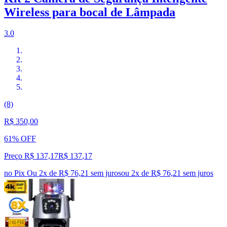
Wireless para bocal de Lâmpada
3.0
(8)
R$ 350,00
61% OFF
Preço R$ 137,17
R$
137
,
17
no Pix
Ou 2x de R$ 76,21 sem juros
ou
2
x de
R$ 76,21
sem juros