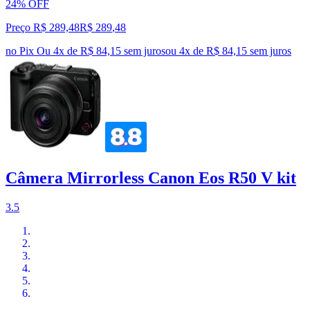
24% OFF
Preço R$ 289,48
R$
289
,
48
no Pix
Ou 4x de R$ 84,15 sem juros
ou
4
x de
R$ 84,15
sem juros
Câmera Mirrorless Canon Eos R50 V kit
3.5