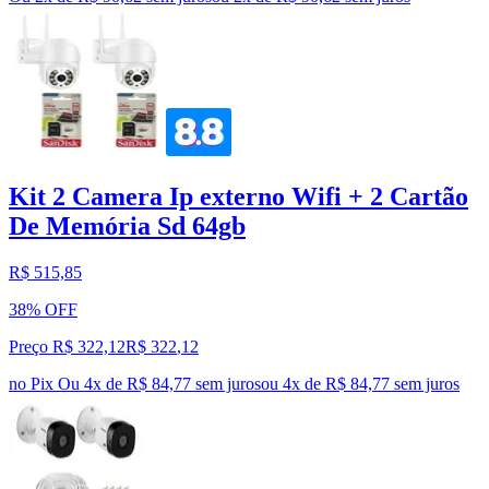
Kit 2 Camera Ip externo Wifi + 2 Cartão
De Memória Sd 64gb
R$ 515,85
38% OFF
Preço R$ 322,12
R$
322
,
12
no Pix
Ou 4x de R$ 84,77 sem juros
ou
4
x de
R$ 84,77
sem juros