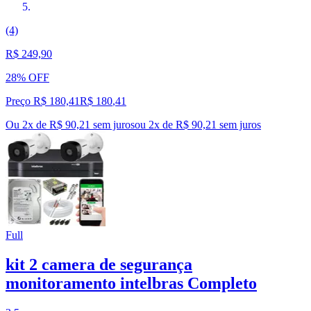
(4)
R$ 249,90
28% OFF
Preço R$ 180,41
R$
180
,
41
Ou 2x de R$ 90,21 sem juros
ou
2
x de
R$ 90,21
sem juros
Full
kit 2 camera de segurança
monitoramento intelbras Completo