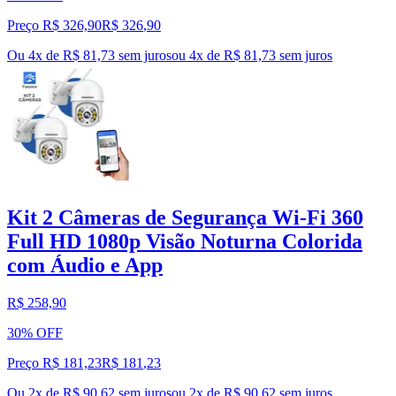
Preço R$ 326,90
R$
326
,
90
Ou 4x de R$ 81,73 sem juros
ou
4
x de
R$ 81,73
sem juros
Kit 2 Câmeras de Segurança Wi-Fi 360
Full HD 1080p Visão Noturna Colorida
com Áudio e App
R$ 258,90
30% OFF
Preço R$ 181,23
R$
181
,
23
Ou 2x de R$ 90,62 sem juros
ou
2
x de
R$ 90,62
sem juros