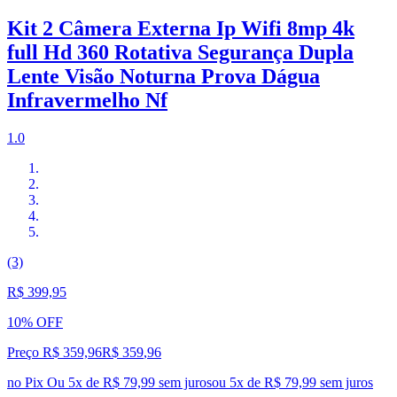
Kit 2 Câmera Externa Ip Wifi 8mp 4k
full Hd 360 Rotativa Segurança Dupla
Lente Visão Noturna Prova Dágua
Infravermelho Nf
1.0
(3)
R$ 399,95
10% OFF
Preço R$ 359,96
R$
359
,
96
no Pix
Ou 5x de R$ 79,99 sem juros
ou
5
x de
R$ 79,99
sem juros