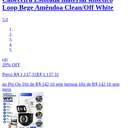
Loop Bege Amêndoa Clean/Off White
5.0
(4)
20% OFF
Preço R$ 1.137,31
R$
1.137
,
31
no Pix
Ou 10x de R$ 142,16 sem juros
ou
10
x de
R$ 142,16
sem
juros