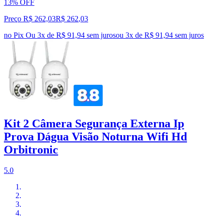
13% OFF
Preço R$ 262,03
R$
262
,
03
no Pix
Ou 3x de R$ 91,94 sem juros
ou
3
x de
R$ 91,94
sem juros
Kit 2 Câmera Segurança Externa Ip
Prova Dágua Visão Noturna Wifi Hd
Orbitronic
5.0