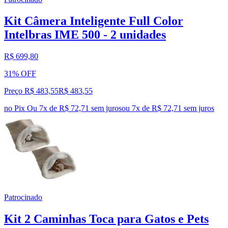
Kit Câmera Inteligente Full Color
Intelbras IME 500 - 2 unidades
R$ 699,80
31% OFF
Preço R$ 483,55
R$
483
,
55
no Pix
Ou 7x de R$ 72,71 sem juros
ou
7
x de
R$ 72,71
sem juros
Patrocinado
Kit 2 Caminhas Toca para Gatos e Pets