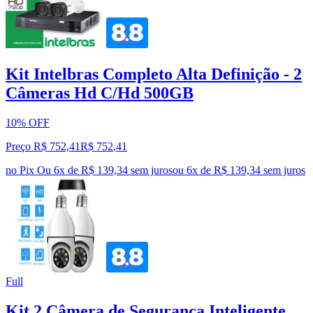
Kit Intelbras Completo Alta Definição - 2
Câmeras Hd C/Hd 500GB
10% OFF
Preço R$ 752,41
R$
752
,
41
no Pix
Ou 6x de R$ 139,34 sem juros
ou
6
x de
R$ 139,34
sem juros
Full
Kit 2 Câmera de Segurança Inteligente