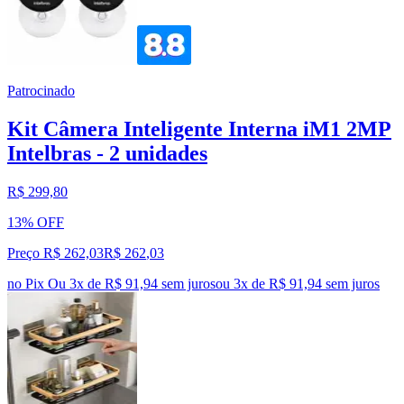
Patrocinado
Kit Câmera Inteligente Interna iM1 2MP
Intelbras - 2 unidades
R$ 299,80
13% OFF
Preço R$ 262,03
R$
262
,
03
no Pix
Ou 3x de R$ 91,94 sem juros
ou
3
x de
R$ 91,94
sem juros