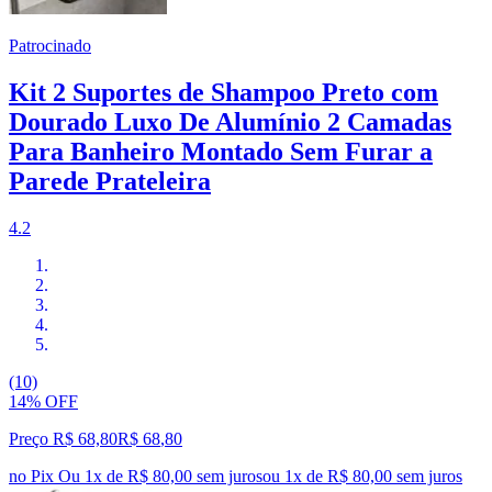
Patrocinado
Kit 2 Suportes de Shampoo Preto com
Dourado Luxo De Alumínio 2 Camadas
Para Banheiro Montado Sem Furar a
Parede Prateleira
4.2
(10)
14% OFF
Preço R$ 68,80
R$
68
,
80
no Pix
Ou 1x de R$ 80,00 sem juros
ou
1
x de
R$ 80,00
sem juros