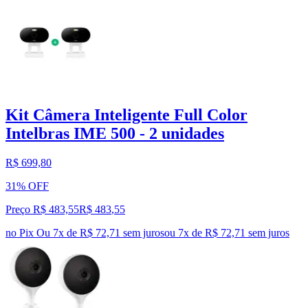
Kit Câmera Inteligente Full Color
Intelbras IME 500 - 2 unidades
R$ 699,80
31% OFF
Preço R$ 483,55
R$
483
,
55
no Pix
Ou 7x de R$ 72,71 sem juros
ou
7
x de
R$ 72,71
sem juros