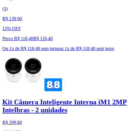
(3)
R$ 139,90
15% OFF
Preço R$ 118,40
R$
118
,
40
Ou 1x de R$ 118,40 sem juros
ou
1
x de
R$ 118,40
sem juros
Kit Câmera Inteligente Interna iM1 2MP
Intelbras - 2 unidades
R$ 299,80