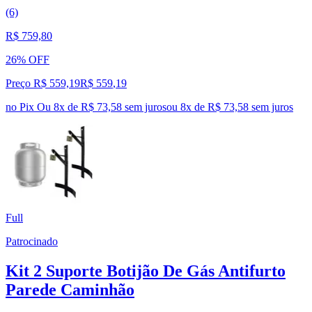
(6)
R$ 759,80
26% OFF
Preço R$ 559,19
R$
559
,
19
no Pix
Ou 8x de R$ 73,58 sem juros
ou
8
x de
R$ 73,58
sem juros
Full
Patrocinado
Kit 2 Suporte Botijão De Gás Antifurto
Parede Caminhão