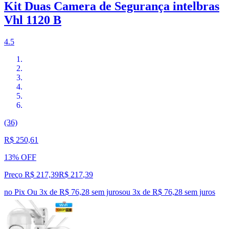
Kit Duas Camera de Segurança intelbras
Vhl 1120 B
4.5
(36)
R$ 250,61
13% OFF
Preço R$ 217,39
R$
217
,
39
no Pix
Ou 3x de R$ 76,28 sem juros
ou
3
x de
R$ 76,28
sem juros