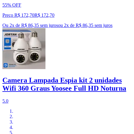
55% OFF
Preço R$ 172,70
R$
172
,
70
Ou 2x de R$ 86,35 sem juros
ou
2
x de
R$ 86,35
sem juros
Camera Lampada Espia kit 2 unidades
Wifi 360 Graus Yoosee Full HD Noturna
5.0