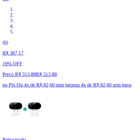
(6)
R$ 387,17
19% OFF
Preço R$ 313,88
R$
313
,
88
no Pix
Ou 4x de R$ 82,60 sem juros
ou
4
x de
R$ 82,60
sem juros
Patrocinado