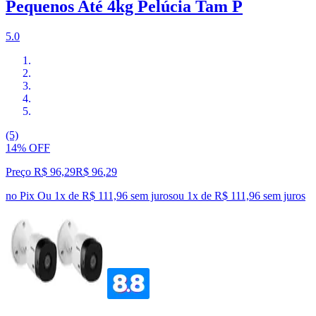
Pequenos Até 4kg Pelúcia Tam P
5.0
(5)
14% OFF
Preço R$ 96,29
R$
96
,
29
no Pix
Ou 1x de R$ 111,96 sem juros
ou
1
x de
R$ 111,96
sem juros