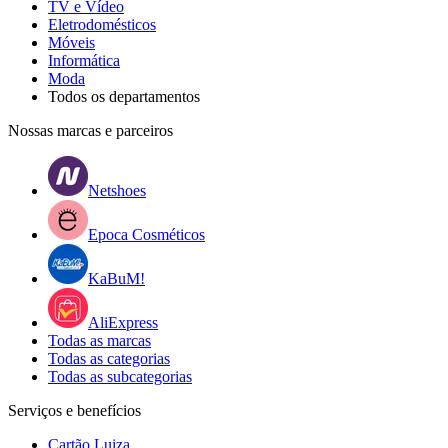
TV e Vídeo
Eletrodomésticos
Móveis
Informática
Moda
Todos os departamentos
Nossas marcas e parceiros
Netshoes
Epoca Cosméticos
KaBuM!
AliExpress
Todas as marcas
Todas as categorias
Todas as subcategorias
Serviços e benefícios
Cartão Luiza