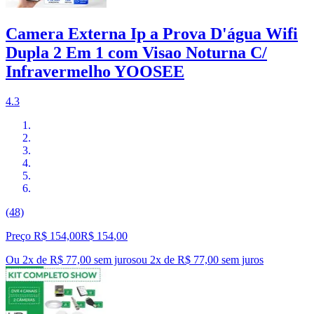
Camera Externa Ip a Prova D'água Wifi
Dupla 2 Em 1 com Visao Noturna C/
Infravermelho YOOSEE
4.3
(48)
Preço R$ 154,00
R$
154
,
00
Ou 2x de R$ 77,00 sem juros
ou
2
x de
R$ 77,00
sem juros