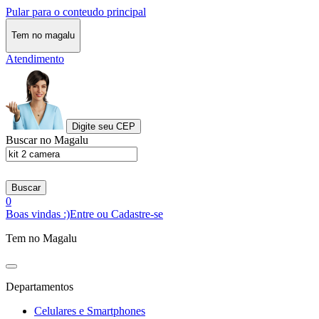
Pular para o conteudo principal
Tem no magalu
Atendimento
Digite seu CEP
Buscar no Magalu
Buscar
0
Boas vindas :)
Entre ou Cadastre-se
Tem no Magalu
Departamentos
Celulares e Smartphones