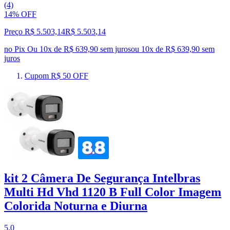
(4)
14% OFF
Preço R$ 5.503,14
R$
5.503
,
14
no Pix
Ou 10x de R$ 639,90 sem juros
ou
10
x de
R$ 639,90
sem
juros
Cupom R$ 50 OFF
kit 2 Câmera De Segurança Intelbras
Multi Hd Vhd 1120 B Full Color Imagem
Colorida Noturna e Diurna
5.0