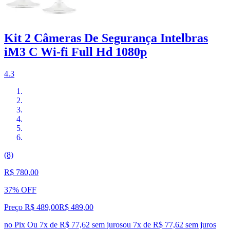
Kit 2 Câmeras De Segurança Intelbras
iM3 C Wi-fi Full Hd 1080p
4.3
(8)
R$ 780,00
37% OFF
Preço R$ 489,00
R$
489
,
00
no Pix
Ou 7x de R$ 77,62 sem juros
ou
7
x de
R$ 77,62
sem juros