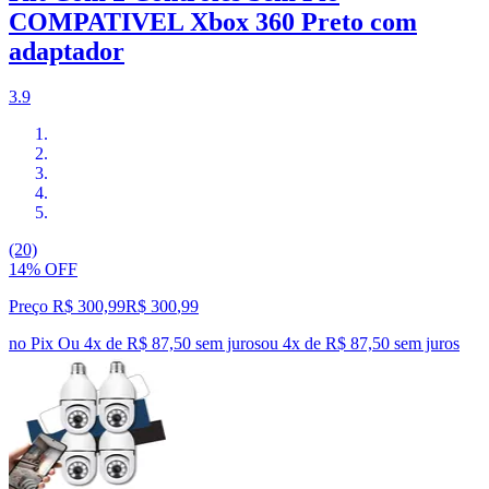
COMPATIVEL Xbox 360 Preto com
adaptador
3.9
(20)
14% OFF
Preço R$ 300,99
R$
300
,
99
no Pix
Ou 4x de R$ 87,50 sem juros
ou
4
x de
R$ 87,50
sem juros