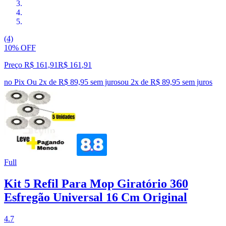
(4)
10% OFF
Preço R$ 161,91
R$
161
,
91
no Pix
Ou 2x de R$ 89,95 sem juros
ou
2
x de
R$ 89,95
sem juros
Full
Kit 5 Refil Para Mop Giratório 360
Esfregão Universal 16 Cm Original
4.7