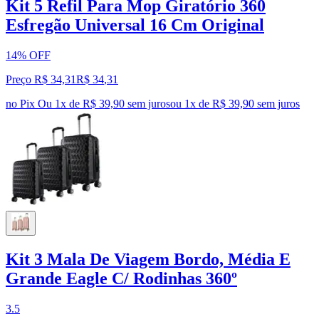
Kit 5 Refil Para Mop Giratório 360
Esfregão Universal 16 Cm Original
14% OFF
Preço R$ 34,31
R$
34
,
31
no Pix
Ou 1x de R$ 39,90 sem juros
ou
1
x de
R$ 39,90
sem juros
Kit 3 Mala De Viagem Bordo, Média E
Grande Eagle C/ Rodinhas 360º
3.5