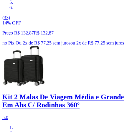
(33)
14% OFF
Preço R$ 132,87
R$
132
,
87
no Pix
Ou 2x de R$ 77,25 sem juros
ou
2
x de
R$ 77,25
sem juros
Kit 2 Malas De Viagem Média e Grande
Em Abs C/ Rodinhas 360º
5.0