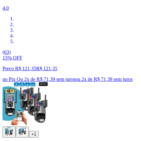
4.0
(63)
15% OFF
Preço R$ 121,35
R$
121
,
35
no Pix
Ou 2x de R$ 71,39 sem juros
ou
2
x de
R$ 71,39
sem juros
+1