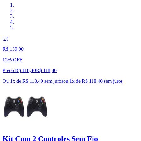
(3)
R$ 139,90
15% OFF
Preço R$ 118,40
R$
118
,
40
Ou 1x de R$ 118,40 sem juros
ou
1
x de
R$ 118,40
sem juros
Kit Com 2 Controles Sem Fio