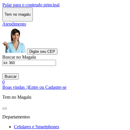
Pular para o conteudo principal
Tem no magalu
Atendimento
Digite seu CEP
Buscar no Magalu
Buscar
0
Boas vindas :)
Entre ou Cadastre-se
Tem no Magalu
Departamentos
Celulares e Smartphones