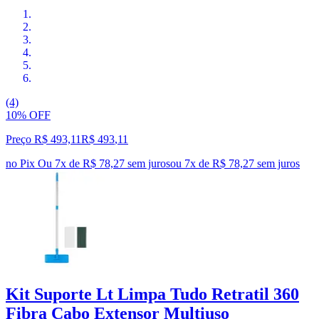
(4)
10% OFF
Preço R$ 493,11
R$
493
,
11
no Pix
Ou 7x de R$ 78,27 sem juros
ou
7
x de
R$ 78,27
sem juros
Kit Suporte Lt Limpa Tudo Retratil 360
Fibra Cabo Extensor Multiuso