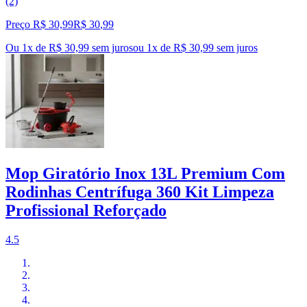
(2)
Preço R$ 30,99
R$
30
,
99
Ou 1x de R$ 30,99 sem juros
ou
1
x de
R$ 30,99
sem juros
Mop Giratório Inox 13L Premium Com
Rodinhas Centrífuga 360 Kit Limpeza
Profissional Reforçado
4.5