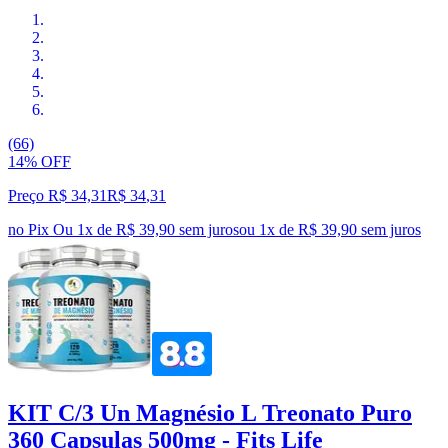
(66)
14% OFF
Preço R$ 34,31
R$
34
,
31
no Pix
Ou 1x de R$ 39,90 sem juros
ou
1
x de
R$ 39,90
sem juros
KIT C/3 Un Magnésio L Treonato Puro
360 Capsulas 500mg - Fits Life