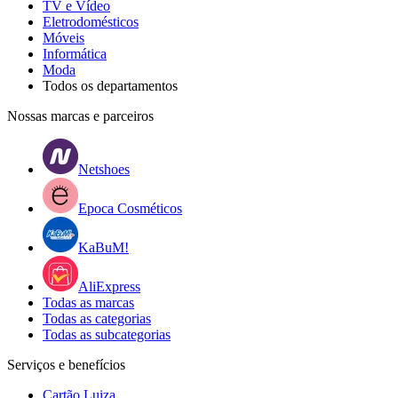
TV e Vídeo
Eletrodomésticos
Móveis
Informática
Moda
Todos os departamentos
Nossas marcas e parceiros
Netshoes
Epoca Cosméticos
KaBuM!
AliExpress
Todas as marcas
Todas as categorias
Todas as subcategorias
Serviços e benefícios
Cartão Luiza