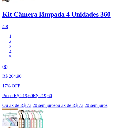
Kit Câmera lâmpada 4 Unidades 360
4.8
(8)
R$ 264,90
17% OFF
Preço R$ 219,60
R$
219
,
60
Ou 3x de R$ 73,20 sem juros
ou
3
x de
R$ 73,20
sem juros