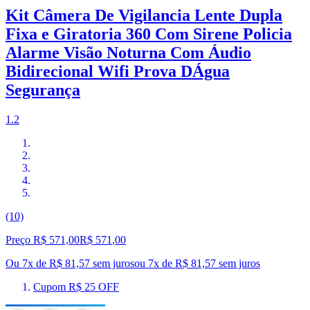
Kit Câmera De Vigilancia Lente Dupla
Fixa e Giratoria 360 Com Sirene Policia
Alarme Visão Noturna Com Áudio
Bidirecional Wifi Prova DÁgua
Segurança
1.2
(10)
Preço R$ 571,00
R$
571
,
00
Ou 7x de R$ 81,57 sem juros
ou
7
x de
R$ 81,57
sem juros
Cupom R$ 25 OFF