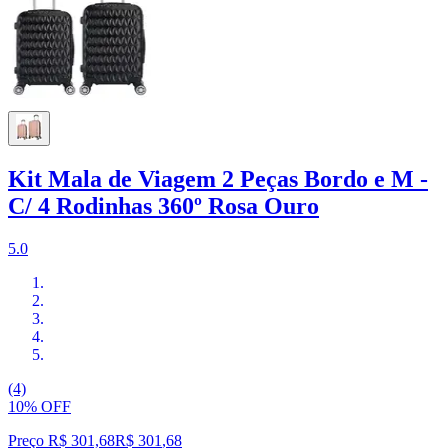
Kit Mala de Viagem 2 Peças Bordo e M -
C/ 4 Rodinhas 360º Rosa Ouro
5.0
(4)
10% OFF
Preço R$ 301,68
R$
301
,
68