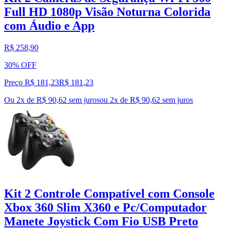
Full HD 1080p Visão Noturna Colorida
com Áudio e App
R$ 258,90
30% OFF
Preço R$ 181,23
R$
181
,
23
Ou 2x de R$ 90,62 sem juros
ou
2
x de
R$ 90,62
sem juros
Kit 2 Controle Compatível com Console
Xbox 360 Slim X360 e Pc/Computador
Manete Joystick Com Fio USB Preto