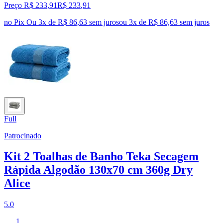
Preço R$ 233,91
R$
233
,
91
no Pix
Ou 3x de R$ 86,63 sem juros
ou
3
x de
R$ 86,63
sem juros
Full
Patrocinado
Kit 2 Toalhas de Banho Teka Secagem
Rápida Algodão 130x70 cm 360g Dry
Alice
5.0