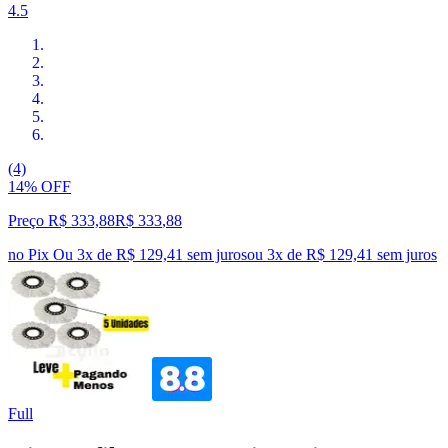
4.5
(4)
14% OFF
Preço R$ 333,88
R$
333
,
88
no Pix
Ou 3x de R$ 129,41 sem juros
ou
3
x de
R$ 129,41
sem juros
Full