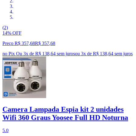
(2)
14% OFF
Preço R$ 357,68
R$
357
,
68
no Pix
Ou 3x de R$ 138,64 sem juros
ou
3
x de
R$ 138,64
sem juros
Camera Lampada Espia kit 2 unidades
Wifi 360 Graus Yoosee Full HD Noturna
5.0