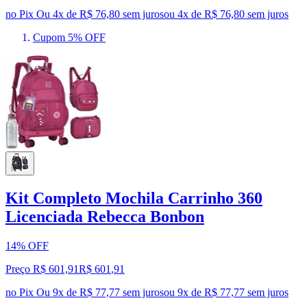
no Pix
Ou 4x de R$ 76,80 sem juros
ou
4
x de
R$ 76,80
sem juros
Cupom 5% OFF
Kit Completo Mochila Carrinho 360
Licenciada Rebecca Bonbon
14% OFF
Preço R$ 601,91
R$
601
,
91
no Pix
Ou 9x de R$ 77,77 sem juros
ou
9
x de
R$ 77,77
sem juros