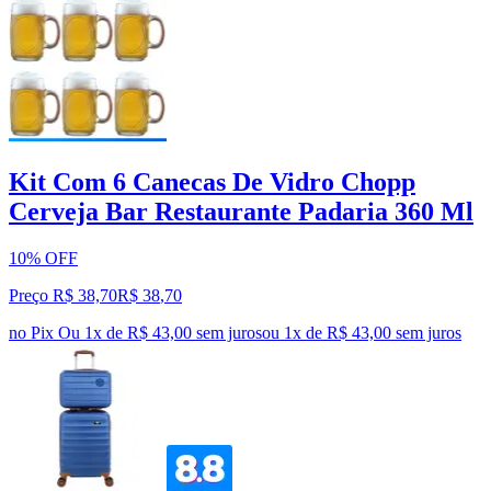
Kit Com 6 Canecas De Vidro Chopp
Cerveja Bar Restaurante Padaria 360 Ml
10% OFF
Preço R$ 38,70
R$
38
,
70
no Pix
Ou 1x de R$ 43,00 sem juros
ou
1
x de
R$ 43,00
sem juros