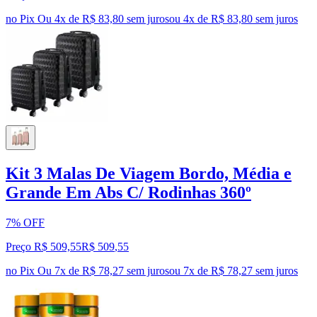
no Pix
Ou 4x de R$ 83,80 sem juros
ou
4
x de
R$ 83,80
sem juros
Kit 3 Malas De Viagem Bordo, Média e
Grande Em Abs C/ Rodinhas 360º
7% OFF
Preço R$ 509,55
R$
509
,
55
no Pix
Ou 7x de R$ 78,27 sem juros
ou
7
x de
R$ 78,27
sem juros