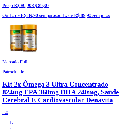
Preço R$ 89,90
R$
89
,
90
Ou 1x de R$ 89,90 sem juros
ou
1
x de
R$ 89,90
sem juros
Mercado Full
Patrocinado
Kit 2x Ômega 3 Ultra Concentrado
824mg EPA 360mg DHA 240mg, Saúde
Cerebral E Cardiovascular Denavita
5.0