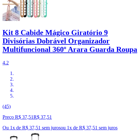
Kit 8 Cabide Mágico Giratório 9
Divisórias Dobrável Organizador
Multifuncional 360º Arara Guarda Roupa
4.2
(45)
Preço R$ 37,51
R$
37
,
51
Ou 1x de R$ 37,51 sem juros
ou
1
x de
R$ 37,51
sem juros