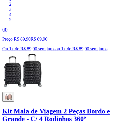
(8)
Preço R$ 89,90
R$
89
,
90
Ou 1x de R$ 89,90 sem juros
ou
1
x de
R$ 89,90
sem juros
Kit Mala de Viagem 2 Peças Bordo e
Grande - C/ 4 Rodinhas 360º