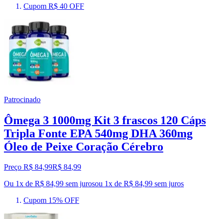
Cupom R$ 40 OFF
Patrocinado
Ômega 3 1000mg Kit 3 frascos 120 Cáps
Tripla Fonte EPA 540mg DHA 360mg
Óleo de Peixe Coração Cérebro
Preço R$ 84,99
R$
84
,
99
Ou 1x de R$ 84,99 sem juros
ou
1
x de
R$ 84,99
sem juros
Cupom 15% OFF