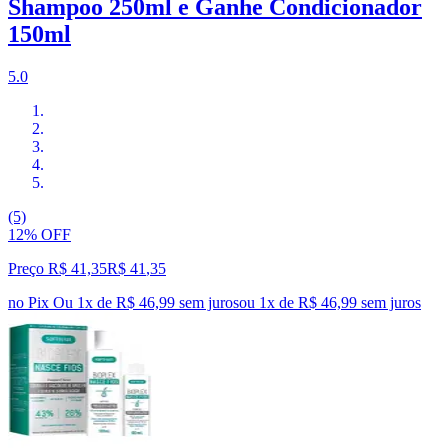
Shampoo 250ml e Ganhe Condicionador
150ml
5.0
(5)
12% OFF
Preço R$ 41,35
R$
41
,
35
no Pix
Ou 1x de R$ 46,99 sem juros
ou
1
x de
R$ 46,99
sem juros