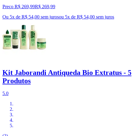
Preço R$ 269,99
R$
269
,
99
Ou 5x de R$ 54,00 sem juros
ou
5
x de
R$ 54,00
sem juros
Kit Jaborandi Antiqueda Bio Extratus - 5
Produtos
5.0
(2)