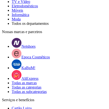
TV e Vídeo
Eletrodomésticos
Móveis
Informática
Moda
Todos os departamentos
Nossas marcas e parceiros
Netshoes
Epoca Cosméticos
KaBuM!
AliExpress
Todas as marcas
Todas as categorias
Todas as subcategorias
Serviços e benefícios
Cartão Luiza