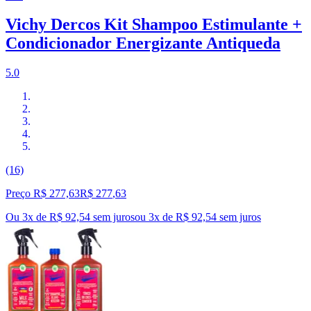
Vichy Dercos Kit Shampoo Estimulante +
Condicionador Energizante Antiqueda
5.0
(16)
Preço R$ 277,63
R$
277
,
63
Ou 3x de R$ 92,54 sem juros
ou
3
x de
R$ 92,54
sem juros