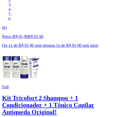
(6)
Preço R$ 91,90
R$
91
,
90
Ou 1x de R$ 91,90 sem juros
ou
1
x de
R$ 91,90
sem juros
Full
Kit Tricofort 2 Shampoo + 1
Condicionador + 1 Tônico Capilar
Antiqueda Original!