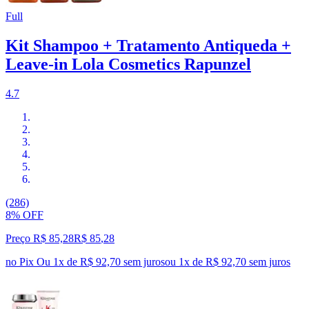
Full
Kit Shampoo + Tratamento Antiqueda +
Leave-in Lola Cosmetics Rapunzel
4.7
(286)
8% OFF
Preço R$ 85,28
R$
85
,
28
no Pix
Ou 1x de R$ 92,70 sem juros
ou
1
x de
R$ 92,70
sem juros