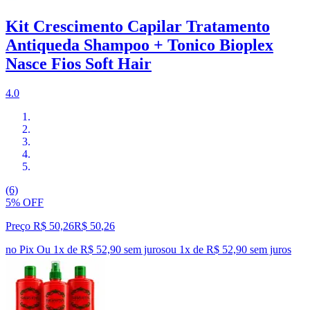
Kit Crescimento Capilar Tratamento
Antiqueda Shampoo + Tonico Bioplex
Nasce Fios Soft Hair
4.0
(6)
5% OFF
Preço R$ 50,26
R$
50
,
26
no Pix
Ou 1x de R$ 52,90 sem juros
ou
1
x de
R$ 52,90
sem juros