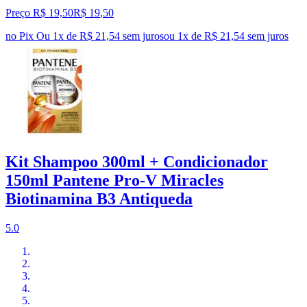
Preço R$ 19,50
R$
19
,
50
no Pix
Ou 1x de R$ 21,54 sem juros
ou
1
x de
R$ 21,54
sem juros
Kit Shampoo 300ml + Condicionador
150ml Pantene Pro-V Miracles
Biotinamina B3 Antiqueda
5.0