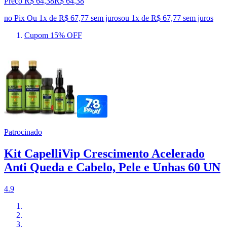
Preço R$ 64,38
R$
64
,
38
no Pix
Ou 1x de R$ 67,77 sem juros
ou
1
x de
R$ 67,77
sem juros
Cupom 15% OFF
Patrocinado
Kit CapelliVip Crescimento Acelerado
Anti Queda e Cabelo, Pele e Unhas 60 UN
4.9