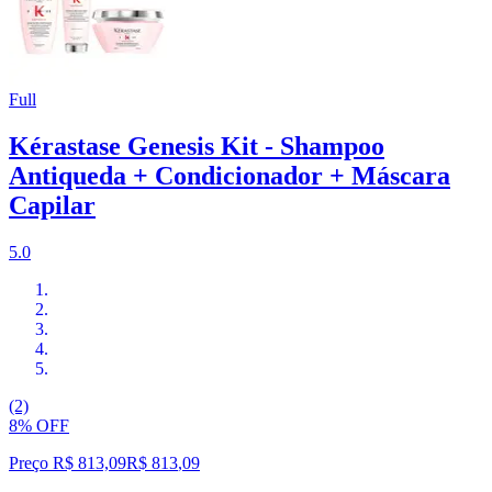
Full
Kérastase Genesis Kit - Shampoo
Antiqueda + Condicionador + Máscara
Capilar
5.0
(2)
8% OFF
Preço R$ 813,09
R$
813
,
09