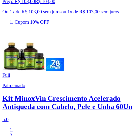
Preço R$ 103,00
R$
103
,
00
Ou 1x de R$ 103,00 sem juros
ou
1
x de
R$ 103,00
sem juros
Cupom 10% OFF
Full
Patrocinado
Kit MinoxVin Crescimento Acelerado
Antiqueda com Cabelo, Pele e Unha 60Un
5.0