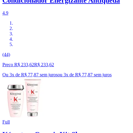
Condicionador Energizante Antiqueda
4.9
(44)
Preço R$ 233,62
R$
233
,
62
Ou 3x de R$ 77,87 sem juros
ou
3
x de
R$ 77,87
sem juros
Full