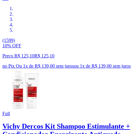
(1599)
10% OFF
Preço R$ 125,10
R$
125
,
10
no Pix
Ou 1x de R$ 139,00 sem juros
ou
1
x de
R$ 139,00
sem juros
Full
Vichy Dercos Kit Shampoo Estimulante +