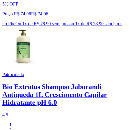
5% OFF
Preço R$ 74,96
R$
74
,
96
no Pix
Ou 1x de R$ 78,90 sem juros
ou
1
x de
R$ 78,90
sem juros
Patrocinado
Bio Extratus Shampoo Jaborandi
Antiqueda 1L Crescimento Capilar
Hidratante pH 6.0
4.5