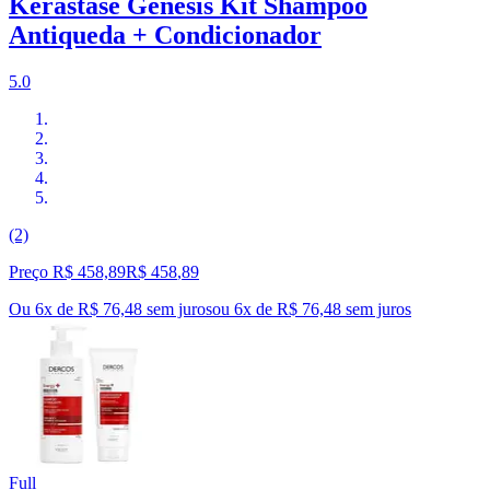
Kérastase Genesis Kit Shampoo
Antiqueda + Condicionador
5.0
(2)
Preço R$ 458,89
R$
458
,
89
Ou 6x de R$ 76,48 sem juros
ou
6
x de
R$ 76,48
sem juros
Full