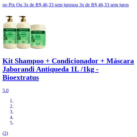
no Pix
Ou 3x de R$ 46,33 sem juros
ou
3
x de
R$ 46,33
sem juros
Kit Shampoo + Condicionador + Máscara
Jaborandi Antiqueda 1L /1kg -
Bioextratus
5.0
(2)