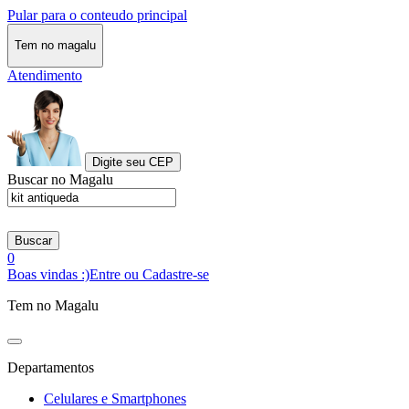
Pular para o conteudo principal
Tem no magalu
Atendimento
Digite seu CEP
Buscar no Magalu
Buscar
0
Boas vindas :)
Entre ou Cadastre-se
Tem no Magalu
Departamentos
Celulares e Smartphones