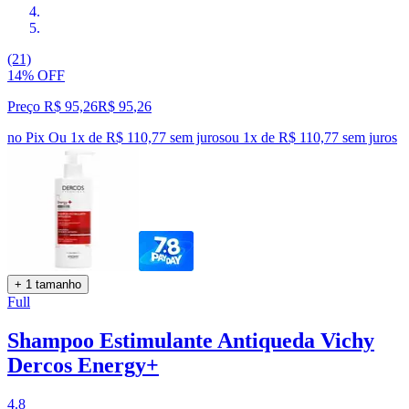
(21)
14% OFF
Preço R$ 95,26
R$
95
,
26
no Pix
Ou 1x de R$ 110,77 sem juros
ou
1
x de
R$ 110,77
sem juros
+ 1 tamanho
Full
Shampoo Estimulante Antiqueda Vichy
Dercos Energy+
4.8