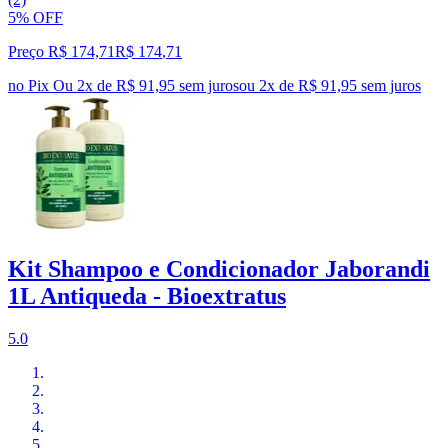
5% OFF
Preço R$ 174,71
R$
174
,
71
no Pix
Ou 2x de R$ 91,95 sem juros
ou
2
x de
R$ 91,95
sem juros
Kit Shampoo e Condicionador Jaborandi
1L Antiqueda - Bioextratus
5.0