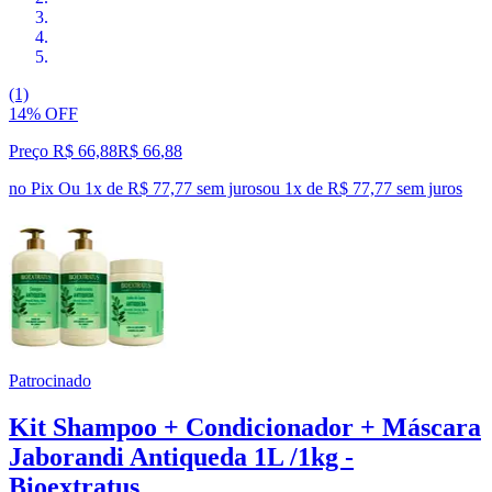
(1)
14% OFF
Preço R$ 66,88
R$
66
,
88
no Pix
Ou 1x de R$ 77,77 sem juros
ou
1
x de
R$ 77,77
sem juros
Patrocinado
Kit Shampoo + Condicionador + Máscara
Jaborandi Antiqueda 1L /1kg -
Bioextratus