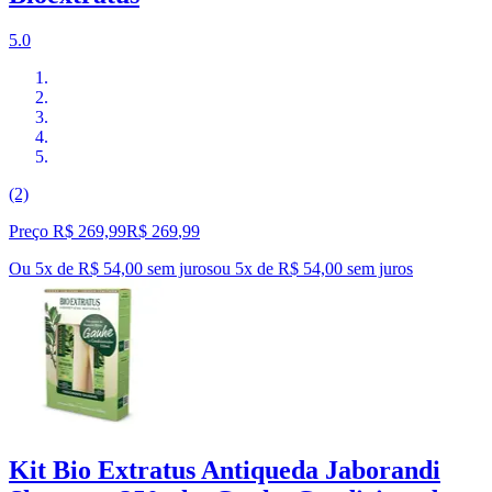
5.0
(2)
Preço R$ 269,99
R$
269
,
99
Ou 5x de R$ 54,00 sem juros
ou
5
x de
R$ 54,00
sem juros
Kit Bio Extratus Antiqueda Jaborandi