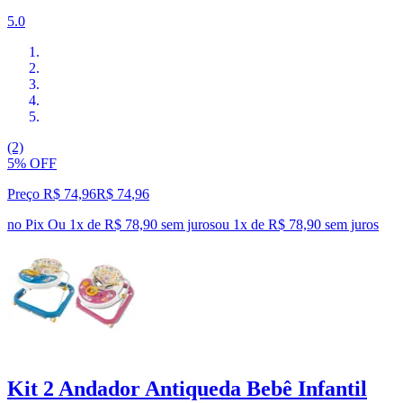
5.0
(2)
5% OFF
Preço R$ 74,96
R$
74
,
96
no Pix
Ou 1x de R$ 78,90 sem juros
ou
1
x de
R$ 78,90
sem juros
Kit 2 Andador Antiqueda Bebê Infantil