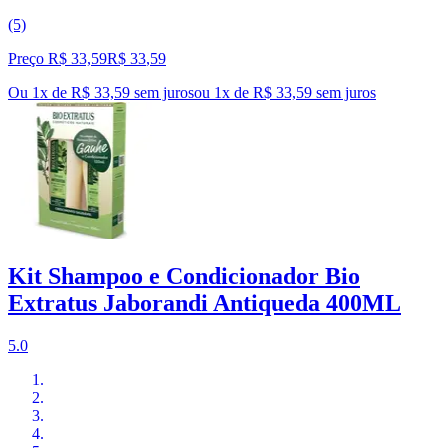
(5)
Preço R$ 33,59
R$
33
,
59
Ou 1x de R$ 33,59 sem juros
ou
1
x de
R$ 33,59
sem juros
Kit Shampoo e Condicionador Bio
Extratus Jaborandi Antiqueda 400ML
5.0