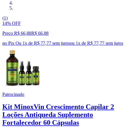
(1)
14% OFF
Preço R$ 66,88
R$
66
,
88
no Pix
Ou 1x de R$ 77,77 sem juros
ou
1
x de
R$ 77,77
sem juros
Patrocinado
Kit MinoxVin Crescimento Capilar 2
Loções Antiqueda Suplemento
Fortalecedor 60 Cápsulas