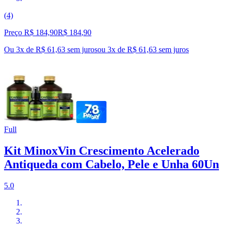
(4)
Preço R$ 184,90
R$
184
,
90
Ou 3x de R$ 61,63 sem juros
ou
3
x de
R$ 61,63
sem juros
Full
Kit MinoxVin Crescimento Acelerado
Antiqueda com Cabelo, Pele e Unha 60Un
5.0