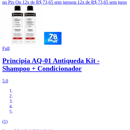
no Pix
Ou 12x de R$ 73,65 sem juros
ou
12
x de
R$ 73,65
sem juros
Full
Principia AQ-01 Antiqueda Kit -
Shampoo + Condicionador
5.0
(1)