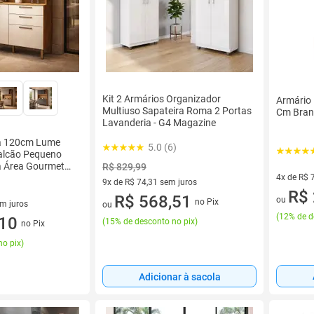
Kit 2 Armários Organizador
Armário 
Multiuso Sapateira Roma 2 Portas
Cm Bran
Lavanderia - G4 Magazine
a 120cm Lume
5.0 (6)
alcão Pequeno
a Área Gourmet
R$ 829,99
4x de R$ 
9x de R$ 74,31 sem juros
4 vez de 
R$ 
9 vez de R$ 74,31 sem juros
R$ 568,51
ou
no Pix
em juros
ou
(
12% de d
 sem juros
,10
(
15% de desconto no pix
)
no Pix
no pix
)
Adicionar à sacola