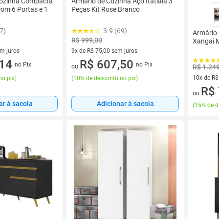
Cozinha Compacta
Armário de Cozinha Aço Itatiaia 3
com 6 Portas e 1
Peças Kit Rose Branco
7)
3.9 (69)
Armário
R$ 999,00
Xangai 
em juros
9x de R$ 75,00 sem juros
 sem juros
,14
9 vez de R$ 75,00 sem juros
R$ 607,50
no Pix
no Pix
ou
R$ 1.24
10x de R$
no pix
)
(
10% de desconto no pix
)
10 vez de
R$ 
ou
ar à sacola
Adicionar à sacola
(
15% de d