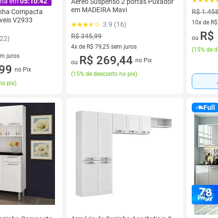
ina em
05:10:42
Aéreo Suspenso 2 portas Puxador
em MADEIRA Mavi
R$ 1.45
inha Compacta
veis V2933
10x de R$
3.9 (16)
10 vez de
R$ 
R$ 345,99
ou
122)
4x de R$ 79,25 sem juros
(
15% de d
em juros
4 vez de R$ 79,25 sem juros
R$ 269,44
no Pix
ou
 sem juros
,99
no Pix
(
15% de desconto no pix
)
no pix
)
Full