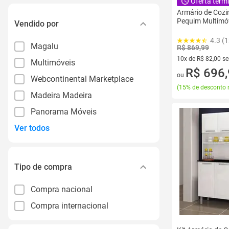
Oferta term
Armário de Coz
Pequim Multimó
Vendido por
4.3 (
Magalu
R$ 869,99
10x de R$ 82,00 s
Multimóveis
10 vez de R$ 82,00
R$ 696
ou
Webcontinental Marketplace
(
15% de desconto 
Madeira Madeira
Panorama Móveis
Ver todos
Tipo de compra
Compra nacional
Compra internacional