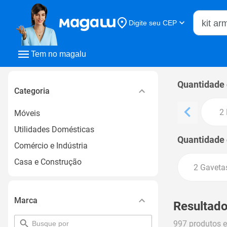
Buscar n
Digite seu CEP
Buscar
Tem no magalu
Quantidade 
Categoria
2 
Móveis
Utilidades Domésticas
Quantidade 
Comércio e Indústria
Casa e Construção
2 Gaveta
Marca
Resultado
pesquisar
997 produtos 