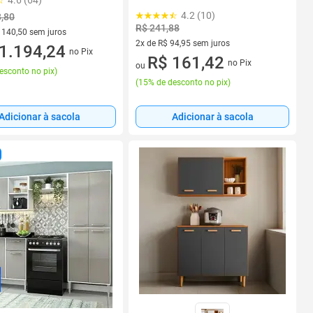
4.6 (64)
4.2 (10)
8,80
R$ 241,88
 140,50 sem juros
2x de R$ 94,95 sem juros
 R$ 140,50 sem juros
1.194,24
no Pix
2 vez de R$ 94,95 sem juros
R$ 161,42
no Pix
ou
esconto no pix
)
(
15% de desconto no pix
)
Adicionar à sacola
Adicionar à sacola