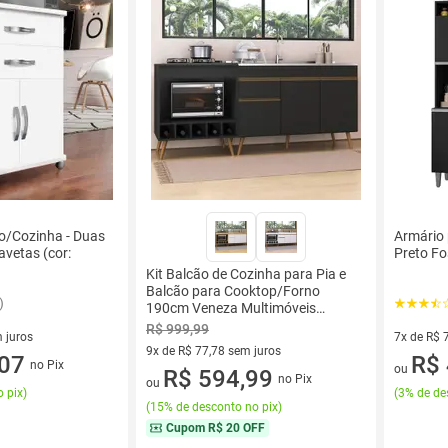
o/Cozinha - Duas
Armário 
avetas (cor:
Preto Fo
Kit Balcão de Cozinha para Pia e
Balcão para Cooktop/Forno
)
190cm Veneza Multimóveis
MP2384
R$ 999,99
 juros
7x de R$ 
9x de R$ 77,78 sem juros
sem juros
,07
7 vez de 
R$ 
no Pix
ou
9 vez de R$ 77,78 sem juros
R$ 594,99
no Pix
ou
 pix
)
(
3% de de
(
15% de desconto no pix
)
Cupom
R$ 20 OFF