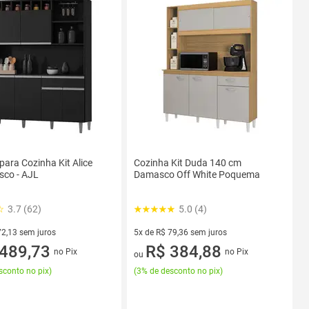
para Cozinha Kit Alice
Cozinha Kit Duda 140 cm
sco - AJL
Damasco Off White Poquema
3.7 (62)
5.0 (4)
72,13 sem juros
5x de R$ 79,36 sem juros
R$ 72,13 sem juros
489,73
5 vez de R$ 79,36 sem juros
R$ 384,88
no Pix
no Pix
ou
sconto no pix
)
(
3% de desconto no pix
)