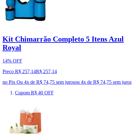
Kit Chimarrão Completo 5 Itens Azul
Royal
14% OFF
Preço R$ 257,14
R$
257
,
14
no Pix
Ou 4x de R$ 74,75 sem juros
ou
4
x de
R$ 74,75
sem juros
Cupom R$ 40 OFF