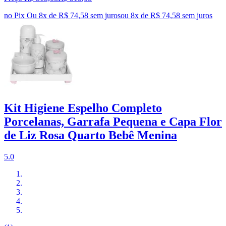
no Pix
Ou 8x de R$ 74,58 sem juros
ou
8
x de
R$ 74,58
sem juros
Kit Higiene Espelho Completo
Porcelanas, Garrafa Pequena e Capa Flor
de Liz Rosa Quarto Bebê Menina
5.0