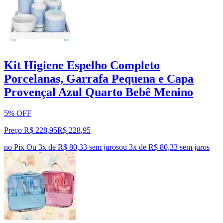
Kit Higiene Espelho Completo
Porcelanas, Garrafa Pequena e Capa
Provençal Azul Quarto Bebê Menino
5% OFF
Preço R$ 228,95
R$
228
,
95
no Pix
Ou 3x de R$ 80,33 sem juros
ou
3
x de
R$ 80,33
sem juros