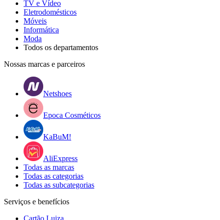
TV e Vídeo
Eletrodomésticos
Móveis
Informática
Moda
Todos os departamentos
Nossas marcas e parceiros
Netshoes
Epoca Cosméticos
KaBuM!
AliExpress
Todas as marcas
Todas as categorias
Todas as subcategorias
Serviços e benefícios
Cartão Luiza