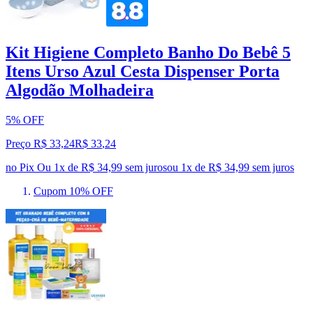
Kit Higiene Completo Banho Do Bebê 5
Itens Urso Azul Cesta Dispenser Porta
Algodão Molhadeira
5% OFF
Preço R$ 33,24
R$
33
,
24
no Pix
Ou 1x de R$ 34,99 sem juros
ou
1
x de
R$ 34,99
sem juros
Cupom 10% OFF