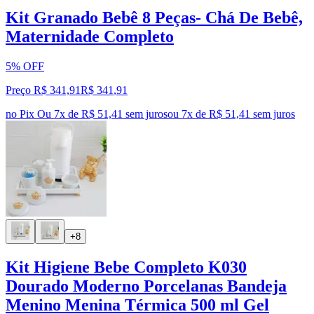
Kit Granado Bebê 8 Peças- Chá De Bebê,
Maternidade Completo
5% OFF
Preço R$ 341,91
R$
341
,
91
no Pix
Ou 7x de R$ 51,41 sem juros
ou
7
x de
R$ 51,41
sem juros
+8
Kit Higiene Bebe Completo K030
Dourado Moderno Porcelanas Bandeja
Menino Menina Térmica 500 ml Gel