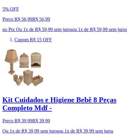
5% OFF
Preço R$ 56,99
R$
56
,
99
no Pix
Ou 1x de R$ 59,99 sem juros
ou
1
x de
R$ 59,99
sem juros
Cupom R$ 15 OFF
Kit Cuidados e Higiene Bebê 8 Peças
Completo Mdf -
Preço R$ 39,99
R$
39
,
99
Ou 1x de R$ 39,99 sem juros
ou
1
x de
R$ 39,99
sem juros