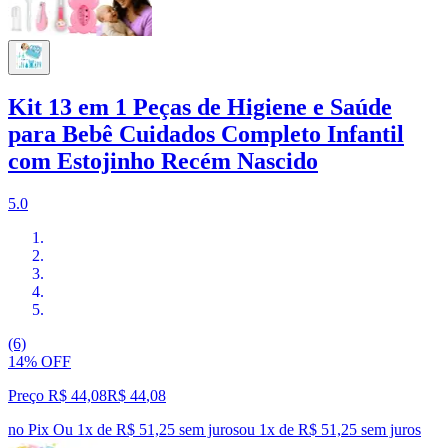
Kit 13 em 1 Peças de Higiene e Saúde
para Bebê Cuidados Completo Infantil
com Estojinho Recém Nascido
5.0
(6)
14% OFF
Preço R$ 44,08
R$
44
,
08
no Pix
Ou 1x de R$ 51,25 sem juros
ou
1
x de
R$ 51,25
sem juros