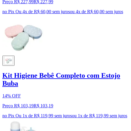
Preço R$ 227,99
R$
227
,
99
no Pix
Ou 4x de R$ 60,00 sem juros
ou
4
x de
R$ 60,00
sem juros
Kit Higiene Bebê Completo com Estojo
Buba
14% OFF
Preço R$ 103,19
R$
103
,
19
no Pix
Ou 1x de R$ 119,99 sem juros
ou
1
x de
R$ 119,99
sem juros