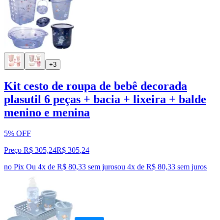
+3
Kit cesto de roupa de bebê decorada
plasutil 6 peças + bacia + lixeira + balde
menino e menina
5% OFF
Preço R$ 305,24
R$
305
,
24
no Pix
Ou 4x de R$ 80,33 sem juros
ou
4
x de
R$ 80,33
sem juros