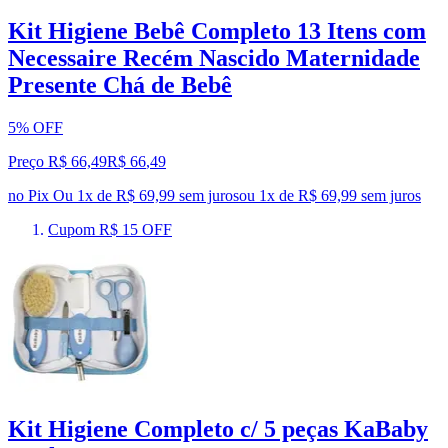
Kit Higiene Bebê Completo 13 Itens com
Necessaire Recém Nascido Maternidade
Presente Chá de Bebê
5% OFF
Preço R$ 66,49
R$
66
,
49
no Pix
Ou 1x de R$ 69,99 sem juros
ou
1
x de
R$ 69,99
sem juros
Cupom R$ 15 OFF
Kit Higiene Completo c/ 5 peças KaBaby