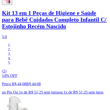
Kit 13 em 1 Peças de Higiene e Saúde
para Bebê Cuidados Completo Infantil C/
Estojinho Recém Nascido
5.0
(2)
14% OFF
Preço R$ 44,08
R$
44
,
08
no Pix
Ou 1x de R$ 51,25 sem juros
ou
1
x de
R$ 51,25
sem juros