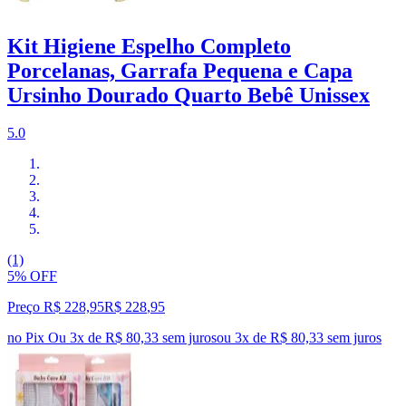
Kit Higiene Espelho Completo
Porcelanas, Garrafa Pequena e Capa
Ursinho Dourado Quarto Bebê Unissex
5.0
(1)
5% OFF
Preço R$ 228,95
R$
228
,
95
no Pix
Ou 3x de R$ 80,33 sem juros
ou
3
x de
R$ 80,33
sem juros