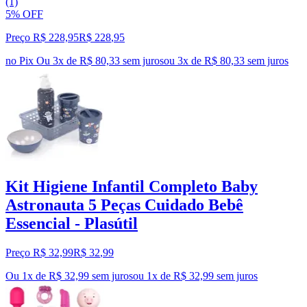
(1)
5% OFF
Preço R$ 228,95
R$
228
,
95
no Pix
Ou 3x de R$ 80,33 sem juros
ou
3
x de
R$ 80,33
sem juros
Kit Higiene Infantil Completo Baby
Astronauta 5 Peças Cuidado Bebê
Essencial - Plasútil
Preço R$ 32,99
R$
32
,
99
Ou 1x de R$ 32,99 sem juros
ou
1
x de
R$ 32,99
sem juros