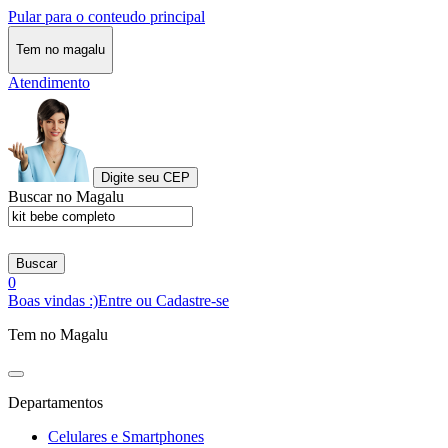
Pular para o conteudo principal
Tem no magalu
Atendimento
Digite seu CEP
Buscar no Magalu
Buscar
0
Boas vindas :)
Entre ou Cadastre-se
Tem no Magalu
Departamentos
Celulares e Smartphones