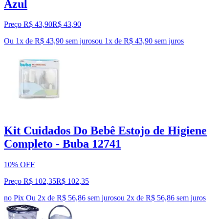
Azul
Preço R$ 43,90
R$
43
,
90
Ou 1x de R$ 43,90 sem juros
ou
1
x de
R$ 43,90
sem juros
Kit Cuidados Do Bebê Estojo de Higiene
Completo - Buba 12741
10% OFF
Preço R$ 102,35
R$
102
,
35
no Pix
Ou 2x de R$ 56,86 sem juros
ou
2
x de
R$ 56,86
sem juros