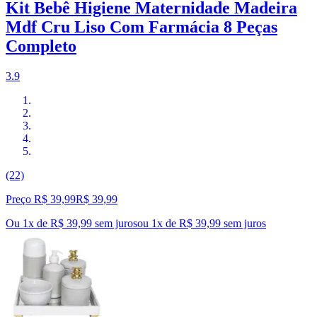
Kit Bebê Higiene Maternidade Madeira
Mdf Cru Liso Com Farmácia 8 Peças
Completo
3.9
(22)
Preço R$ 39,99
R$
39
,
99
Ou 1x de R$ 39,99 sem juros
ou
1
x de
R$ 39,99
sem juros