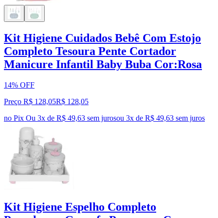
Kit Higiene Cuidados Bebê Com Estojo
Completo Tesoura Pente Cortador
Manicure Infantil Baby Buba Cor:Rosa
14% OFF
Preço R$ 128,05
R$
128
,
05
no Pix
Ou 3x de R$ 49,63 sem juros
ou
3
x de
R$ 49,63
sem juros
Kit Higiene Espelho Completo