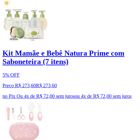
Kit Mamãe e Bebê Natura Prime com
Saboneteira (7 itens)
5% OFF
Preço R$ 273,60
R$
273
,
60
no Pix
Ou 4x de R$ 72,00 sem juros
ou
4
x de
R$ 72,00
sem juros