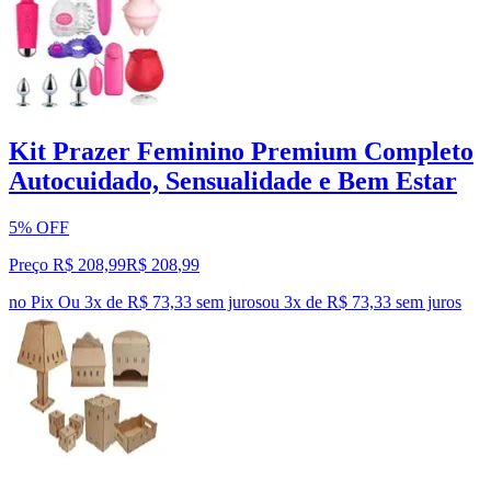
Kit Prazer Feminino Premium Completo
Autocuidado, Sensualidade e Bem Estar
5% OFF
Preço R$ 208,99
R$
208
,
99
no Pix
Ou 3x de R$ 73,33 sem juros
ou
3
x de
R$ 73,33
sem juros