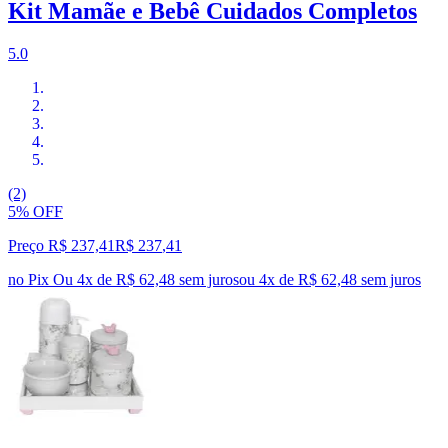
Kit Mamãe e Bebê Cuidados Completos
5.0
(2)
5% OFF
Preço R$ 237,41
R$
237
,
41
no Pix
Ou 4x de R$ 62,48 sem juros
ou
4
x de
R$ 62,48
sem juros