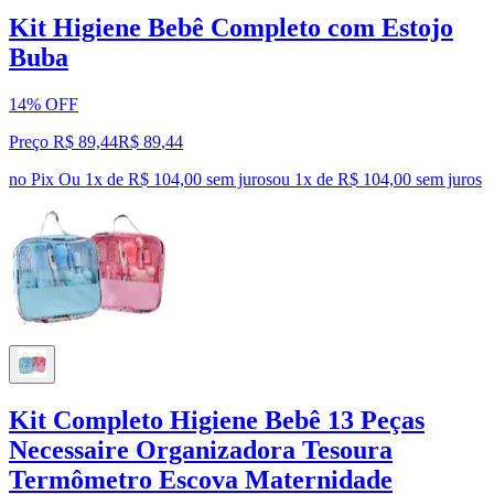
Kit Higiene Bebê Completo com Estojo
Buba
14% OFF
Preço R$ 89,44
R$
89
,
44
no Pix
Ou 1x de R$ 104,00 sem juros
ou
1
x de
R$ 104,00
sem juros
Kit Completo Higiene Bebê 13 Peças
Necessaire Organizadora Tesoura
Termômetro Escova Maternidade