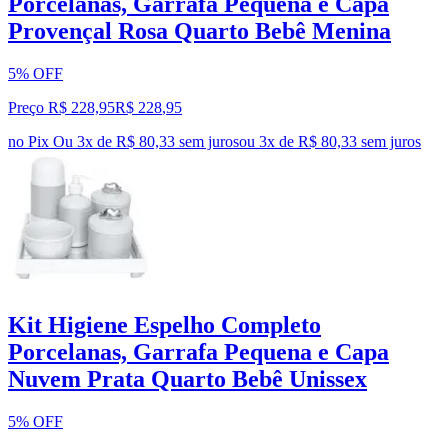
Porcelanas, Garrafa Pequena e Capa
Provençal Rosa Quarto Bebê Menina
5% OFF
Preço R$ 228,95
R$
228
,
95
no Pix
Ou 3x de R$ 80,33 sem juros
ou
3
x de
R$ 80,33
sem juros
Kit Higiene Espelho Completo
Porcelanas, Garrafa Pequena e Capa
Nuvem Prata Quarto Bebê Unissex
5% OFF