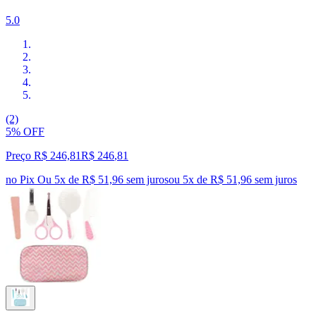
5.0
(2)
5% OFF
Preço R$ 246,81
R$
246
,
81
no Pix
Ou 5x de R$ 51,96 sem juros
ou
5
x de
R$ 51,96
sem juros