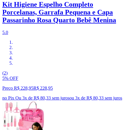
Kit Higiene Espelho Completo
Porcelanas, Garrafa Pequena e Capa
Passarinho Rosa Quarto Bebê Menina
5.0
(2)
5% OFF
Preço R$ 228,95
R$
228
,
95
no Pix
Ou 3x de R$ 80,33 sem juros
ou
3
x de
R$ 80,33
sem juros