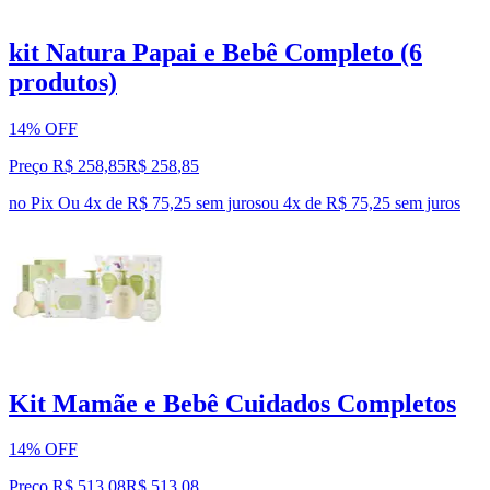
kit Natura Papai e Bebê Completo (6
produtos)
14% OFF
Preço R$ 258,85
R$
258
,
85
no Pix
Ou 4x de R$ 75,25 sem juros
ou
4
x de
R$ 75,25
sem juros
Kit Mamãe e Bebê Cuidados Completos
14% OFF
Preço R$ 513,08
R$
513
,
08