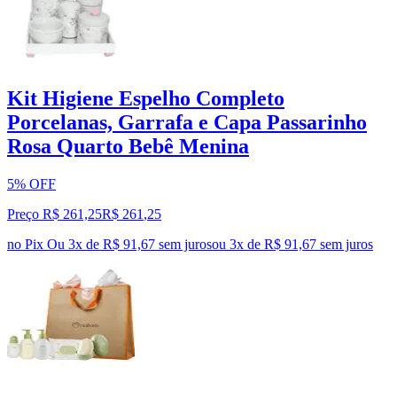
Kit Higiene Espelho Completo
Porcelanas, Garrafa e Capa Passarinho
Rosa Quarto Bebê Menina
5% OFF
Preço R$ 261,25
R$
261
,
25
no Pix
Ou 3x de R$ 91,67 sem juros
ou
3
x de
R$ 91,67
sem juros