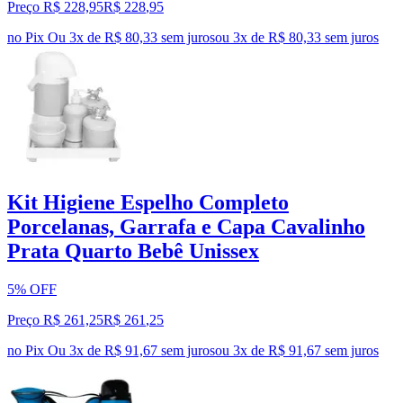
Preço R$ 228,95
R$
228
,
95
no Pix
Ou 3x de R$ 80,33 sem juros
ou
3
x de
R$ 80,33
sem juros
Kit Higiene Espelho Completo
Porcelanas, Garrafa e Capa Cavalinho
Prata Quarto Bebê Unissex
5% OFF
Preço R$ 261,25
R$
261
,
25
no Pix
Ou 3x de R$ 91,67 sem juros
ou
3
x de
R$ 91,67
sem juros