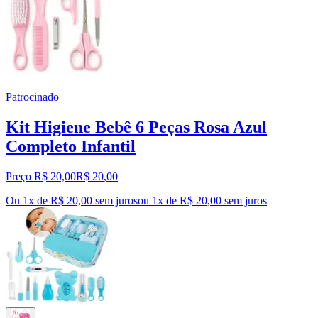
Patrocinado
Kit Higiene Bebê 6 Peças Rosa Azul
Completo Infantil
Preço R$ 20,00
R$
20
,
00
Ou 1x de R$ 20,00 sem juros
ou
1
x de
R$ 20,00
sem juros