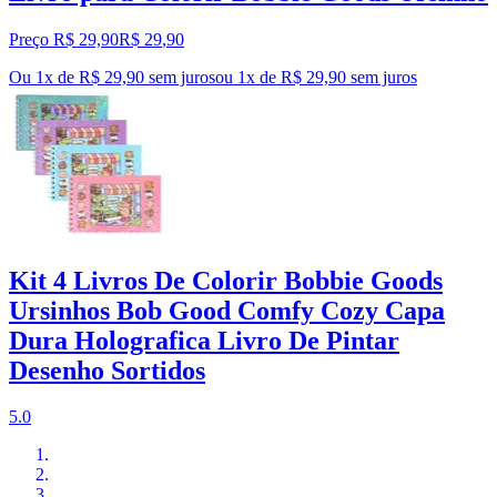
Preço R$ 29,90
R$
29
,
90
Ou 1x de R$ 29,90 sem juros
ou
1
x de
R$ 29,90
sem juros
Kit 4 Livros De Colorir Bobbie Goods
Ursinhos Bob Good Comfy Cozy Capa
Dura Holografica Livro De Pintar
Desenho Sortidos
5.0