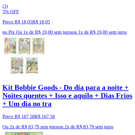
(3)
5% OFF
Preço R$ 18,05
R$
18
,
05
no Pix
Ou 1x de R$ 19,00 sem juros
ou
1
x de
R$ 19,00
sem juros
Kit Bobbie Goods - Do dia para a noite +
Noites quentes + Isso e aquilo + Dias Frios
+ Um dia no tra
Preço R$ 167,58
R$
167
,
58
Ou 2x de R$ 83,79 sem juros
ou
2
x de
R$ 83,79
sem juros