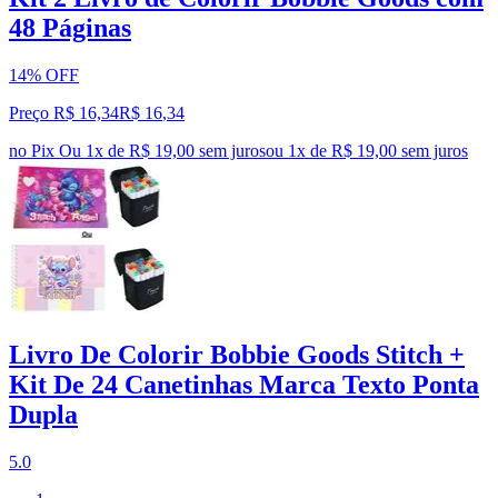
48 Páginas
14% OFF
Preço R$ 16,34
R$
16
,
34
no Pix
Ou 1x de R$ 19,00 sem juros
ou
1
x de
R$ 19,00
sem juros
Livro De Colorir Bobbie Goods Stitch +
Kit De 24 Canetinhas Marca Texto Ponta
Dupla
5.0