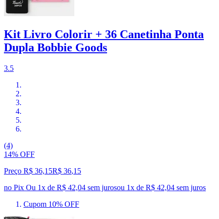
Kit Livro Colorir + 36 Canetinha Ponta
Dupla Bobbie Goods
3.5
(4)
14% OFF
Preço R$ 36,15
R$
36
,
15
no Pix
Ou 1x de R$ 42,04 sem juros
ou
1
x de
R$ 42,04
sem juros
Cupom 10% OFF