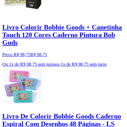
Livro Colorir Bobbie Goods + Canetinha
Touch 120 Cores Caderno Pintura Bob
Guds
Preço R$ 98,75
R$
98
,
75
Ou 1x de R$ 98,75 sem juros
ou
1
x de
R$ 98,75
sem juros
Livro De Colorir Bobbie Goods Caderno
Espiral Com Desenhos 48 Páginas - LS