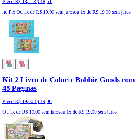
Preço R$ 18,51
R$
18
,
51
no Pix
Ou 1x de R$ 19,90 sem juros
ou
1
x de
R$ 19,90
sem juros
Kit 2 Livro de Colorir Bobbie Goods com
48 Páginas
Preço R$ 19,00
R$
19
,
00
Ou 1x de R$ 19,00 sem juros
ou
1
x de
R$ 19,00
sem juros