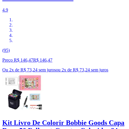
4.9
(95)
Preço R$ 146,47
R$
146
,
47
Ou 2x de R$ 73,24 sem juros
ou
2
x de
R$ 73,24
sem juros
Kit Livro De Colorir Bobbie Goods Capa