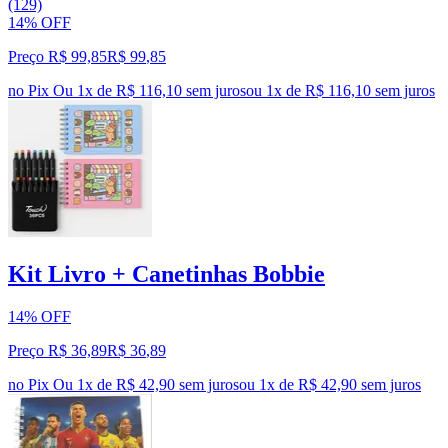
(129)
14% OFF
Preço R$ 99,85
R$
99
,
85
no Pix
Ou 1x de R$ 116,10 sem juros
ou
1
x de
R$ 116,10
sem juros
Kit Livro + Canetinhas Bobbie
14% OFF
Preço R$ 36,89
R$
36
,
89
no Pix
Ou 1x de R$ 42,90 sem juros
ou
1
x de
R$ 42,90
sem juros