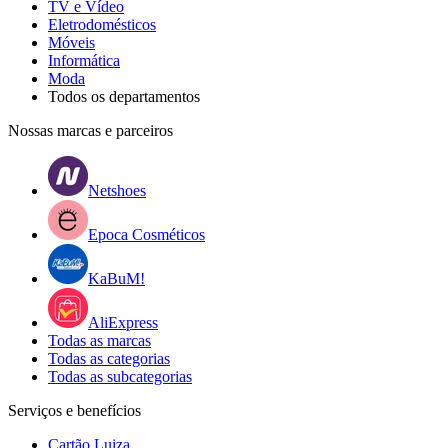
TV e Vídeo
Eletrodomésticos
Móveis
Informática
Moda
Todos os departamentos
Nossas marcas e parceiros
Netshoes
Epoca Cosméticos
KaBuM!
AliExpress
Todas as marcas
Todas as categorias
Todas as subcategorias
Serviços e benefícios
Cartão Luiza