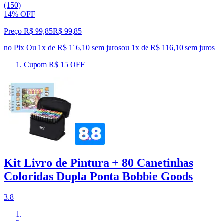
(150)
14% OFF
Preço R$ 99,85
R$
99
,
85
no Pix
Ou 1x de R$ 116,10 sem juros
ou
1
x de
R$ 116,10
sem juros
Cupom R$ 15 OFF
Kit Livro de Pintura + 80 Canetinhas
Coloridas Dupla Ponta Bobbie Goods
3.8