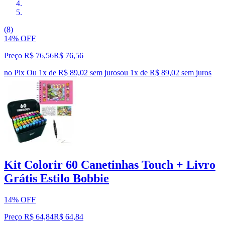
(8)
14% OFF
Preço R$ 76,56
R$
76
,
56
no Pix
Ou 1x de R$ 89,02 sem juros
ou
1
x de
R$ 89,02
sem juros
Kit Colorir 60 Canetinhas Touch + Livro
Grátis Estilo Bobbie
14% OFF
Preço R$ 64,84
R$
64
,
84