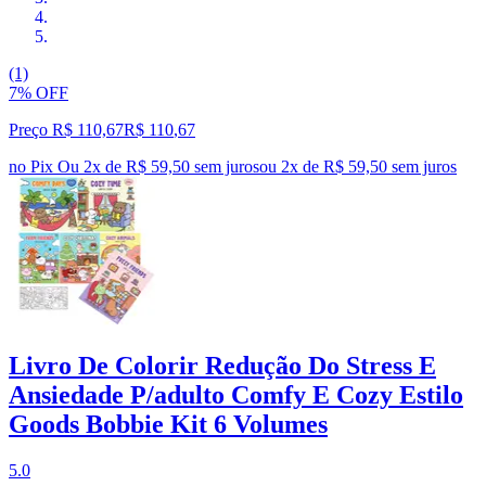
(1)
7% OFF
Preço R$ 110,67
R$
110
,
67
no Pix
Ou 2x de R$ 59,50 sem juros
ou
2
x de
R$ 59,50
sem juros
Livro De Colorir Redução Do Stress E
Ansiedade P/adulto Comfy E Cozy Estilo
Goods Bobbie Kit 6 Volumes
5.0