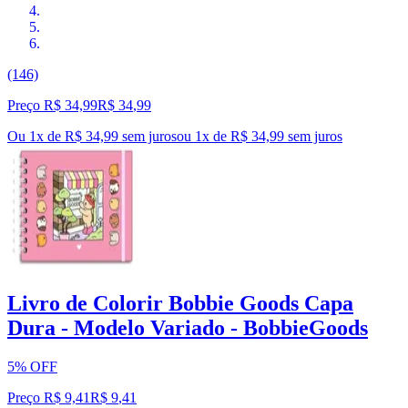
(146)
Preço R$ 34,99
R$
34
,
99
Ou 1x de R$ 34,99 sem juros
ou
1
x de
R$ 34,99
sem juros
Livro de Colorir Bobbie Goods Capa
Dura - Modelo Variado - BobbieGoods
5% OFF
Preço R$ 9,41
R$
9
,
41