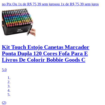
no Pix
Ou 1x de R$ 75,39 sem juros
ou
1
x de
R$ 75,39
sem juros
Kit Touch Estojo Canetas Marcador
Ponta Dupla 120 Cores Fofa Para E
Livros De Colorir Bobbie Goods C
5.0
(2)