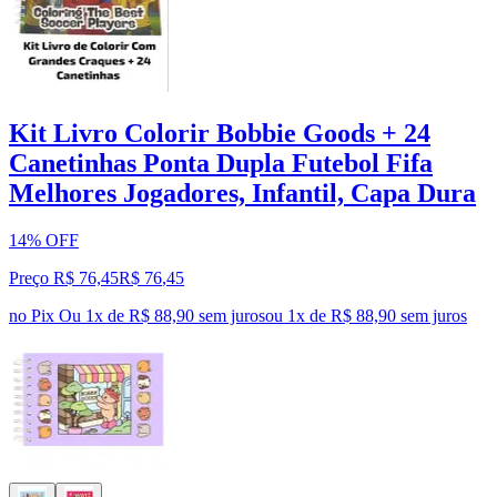
Kit Livro Colorir Bobbie Goods + 24
Canetinhas Ponta Dupla Futebol Fifa
Melhores Jogadores, Infantil, Capa Dura
14% OFF
Preço R$ 76,45
R$
76
,
45
no Pix
Ou 1x de R$ 88,90 sem juros
ou
1
x de
R$ 88,90
sem juros