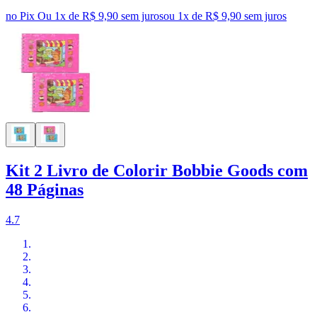
no Pix
Ou 1x de R$ 9,90 sem juros
ou
1
x de
R$ 9,90
sem juros
Kit 2 Livro de Colorir Bobbie Goods com
48 Páginas
4.7