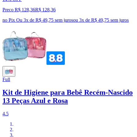
Preço R$ 128,36
R$
128
,
36
no Pix
Ou 3x de R$ 49,75 sem juros
ou
3
x de
R$ 49,75
sem juros
Full
Kit de Higiene para Bebê Recém-Nascido
13 Peças Azul e Rosa
4.5