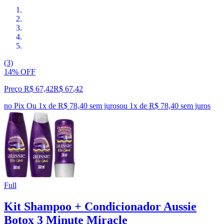
(3)
14% OFF
Preço R$ 67,42
R$
67
,
42
no Pix
Ou 1x de R$ 78,40 sem juros
ou
1
x de
R$ 78,40
sem juros
Full
Kit Shampoo + Condicionador Aussie
Botox 3 Minute Miracle