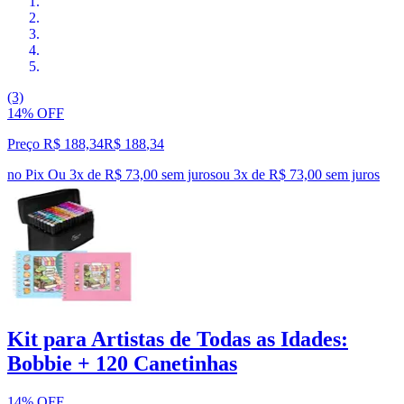
(3)
14% OFF
Preço R$ 188,34
R$
188
,
34
no Pix
Ou 3x de R$ 73,00 sem juros
ou
3
x de
R$ 73,00
sem juros
Kit para Artistas de Todas as Idades:
Bobbie + 120 Canetinhas
14% OFF