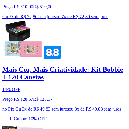
Preço R$ 510,00
R$
510
,
00
Ou 7x de R$ 72,86 sem juros
ou
7
x de
R$ 72,86
sem juros
Mais Cor, Mais Criatividade: Kit Bobbie
+ 120 Canetas
14% OFF
Preço R$ 128,57
R$
128
,
57
no Pix
Ou 3x de R$ 49,83 sem juros
ou
3
x de
R$ 49,83
sem juros
Cupom 10% OFF