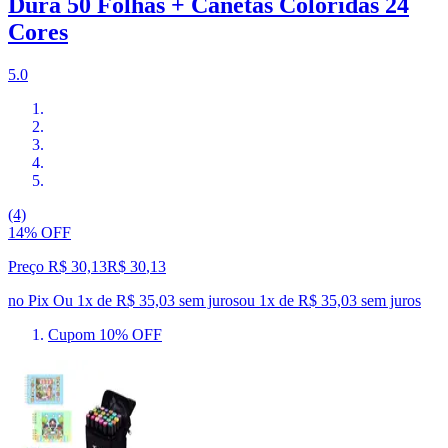
Dura 50 Folhas + Canetas Coloridas 24
Cores
5.0
(4)
14% OFF
Preço R$ 30,13
R$
30
,
13
no Pix
Ou 1x de R$ 35,03 sem juros
ou
1
x de
R$ 35,03
sem juros
Cupom 10% OFF