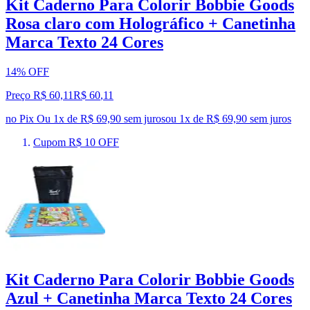
Kit Caderno Para Colorir Bobbie Goods
Rosa claro com Holográfico + Canetinha
Marca Texto 24 Cores
14% OFF
Preço R$ 60,11
R$
60
,
11
no Pix
Ou 1x de R$ 69,90 sem juros
ou
1
x de
R$ 69,90
sem juros
Cupom R$ 10 OFF
Kit Caderno Para Colorir Bobbie Goods
Azul + Canetinha Marca Texto 24 Cores