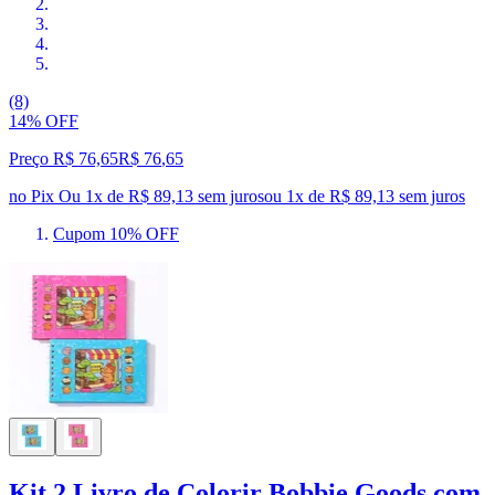
(8)
14% OFF
Preço R$ 76,65
R$
76
,
65
no Pix
Ou 1x de R$ 89,13 sem juros
ou
1
x de
R$ 89,13
sem juros
Cupom 10% OFF
Kit 2 Livro de Colorir Bobbie Goods com