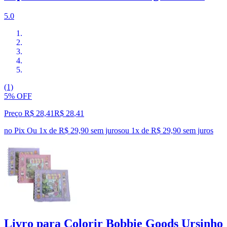
5.0
(1)
5% OFF
Preço R$ 28,41
R$
28
,
41
no Pix
Ou 1x de R$ 29,90 sem juros
ou
1
x de
R$ 29,90
sem juros
Livro para Colorir Bobbie Goods Ursinho