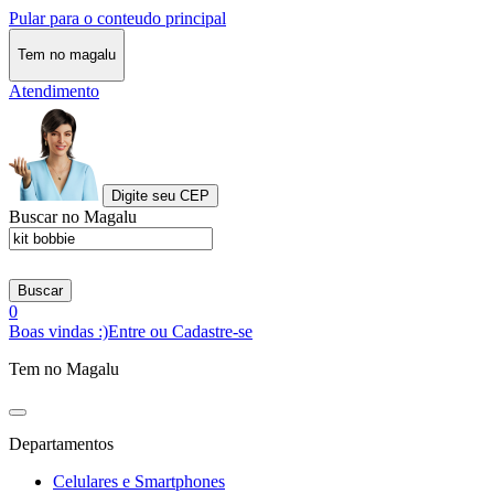
Pular para o conteudo principal
Tem no magalu
Atendimento
Digite seu CEP
Buscar no Magalu
Buscar
0
Boas vindas :)
Entre ou Cadastre-se
Tem no Magalu
Departamentos
Celulares e Smartphones