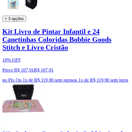
+ 3 opções
Kit Livro de Pintar Infantil e 24
Canetinhas Coloridas Bobbie Goods
Stitch e Livro Cristão
10% OFF
Preço R$ 107,91
R$
107
,
91
no Pix
Ou 1x de R$ 119,90 sem juros
ou
1
x de
R$ 119,90
sem juros