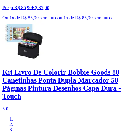
Preço R$ 85,90
R$
85
,
90
Ou 1x de R$ 85,90 sem juros
ou
1
x de
R$ 85,90
sem juros
Kit Livro De Colorir Bobbie Goods 80
Canetinhas Ponta Dupla Marcador 50
Páginas Pintura Desenhos Capa Dura -
Touch
5.0