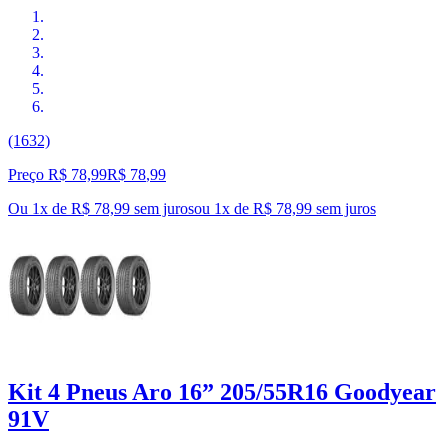
(1632)
Preço R$ 78,99
R$
78
,
99
Ou 1x de R$ 78,99 sem juros
ou
1
x de
R$ 78,99
sem juros
Kit 4 Pneus Aro 16” 205/55R16 Goodyear
91V