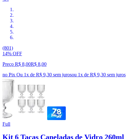
(801)
14% OFF
Preço R$ 8,00
R$
8
,
00
no Pix
Ou 1x de R$ 9,30 sem juros
ou
1
x de
R$ 9,30
sem juros
Full
Kit 6 Taças Caneladas de Vidro 260ml