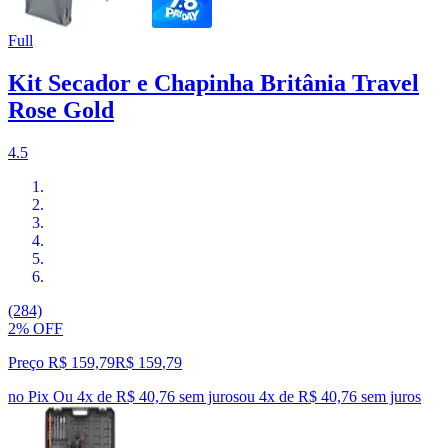
Full
Kit Secador e Chapinha Britânia Travel
Rose Gold
4.5
(284)
2% OFF
Preço R$ 159,79
R$
159
,
79
no Pix
Ou 4x de R$ 40,76 sem juros
ou
4
x de
R$ 40,76
sem juros