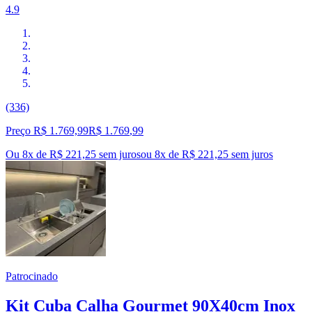
4.9
(336)
Preço R$ 1.769,99
R$
1.769
,
99
Ou 8x de R$ 221,25 sem juros
ou
8
x de
R$ 221,25
sem juros
Patrocinado
Kit Cuba Calha Gourmet 90X40cm Inox