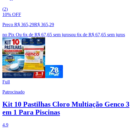
(2)
10% OFF
Preço R$ 365,29
R$
365
,
29
no Pix
Ou 6x de R$ 67,65 sem juros
ou
6
x de
R$ 67,65
sem juros
Full
Patrocinado
Kit 10 Pastilhas Cloro Multiação Genco 3
em 1 Para Piscinas
4.9