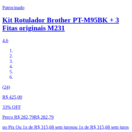
Patrocinado
Kit Rotulador Brother PT-M95BK + 3
Fitas originais M231
4.6
(24)
R$ 425,00
33% OFF
Preço R$ 282,79
R$
282
,
79
no Pix
Ou 1x de R$ 315,68 sem juros
ou
1
x de
R$ 315,68
sem juros