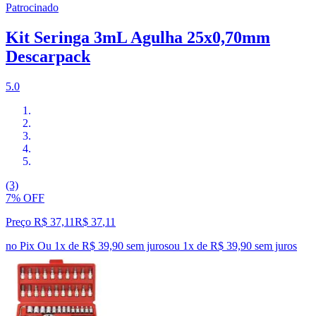
Patrocinado
Kit Seringa 3mL Agulha 25x0,70mm
Descarpack
5.0
(3)
7% OFF
Preço R$ 37,11
R$
37
,
11
no Pix
Ou 1x de R$ 39,90 sem juros
ou
1
x de
R$ 39,90
sem juros