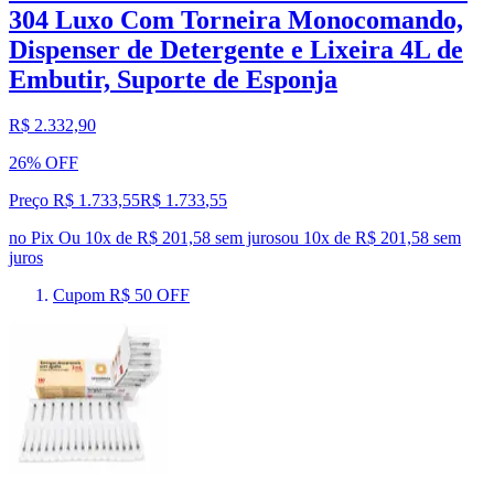
304 Luxo Com Torneira Monocomando,
Dispenser de Detergente e Lixeira 4L de
Embutir, Suporte de Esponja
R$ 2.332,90
26% OFF
Preço R$ 1.733,55
R$
1.733
,
55
no Pix
Ou 10x de R$ 201,58 sem juros
ou
10
x de
R$ 201,58
sem
juros
Cupom R$ 50 OFF