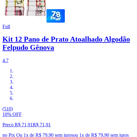
Full
Kit 12 Pano de Prato Atoalhado Algodão
Felpudo Gênova
4.7
(510)
10% OFF
Preço R$ 71,91
R$
71
,
91
no Pix
Ou 1x de R$ 79,90 sem juros
ou
1
x de
R$ 79,90
sem juros