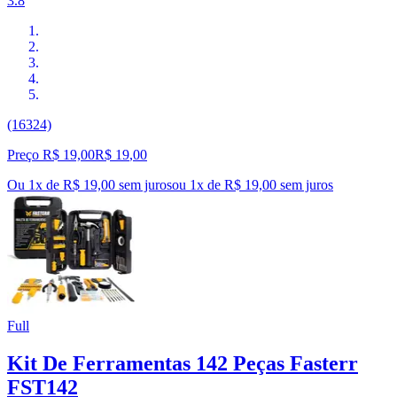
3.8
(16324)
Preço R$ 19,00
R$
19
,
00
Ou 1x de R$ 19,00 sem juros
ou
1
x de
R$ 19,00
sem juros
Full
Kit De Ferramentas 142 Peças Fasterr
FST142