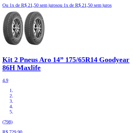
Ou 1x de R$ 21,50 sem juros
ou
1
x de
R$ 21,50
sem juros
Kit 2 Pneus Aro 14” 175/65R14 Goodyear
86H Maxlife
4.9
(798)
R$ 729,90