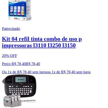
Patrocinado
Kit 04 refil tinta combo de uso p
impressoras l3110 l3250 l3150
20% OFF
Preço R$ 78,40
R$
78
,
40
Ou 1x de R$ 78,40 sem juros
ou
1
x de
R$ 78,40
sem juros