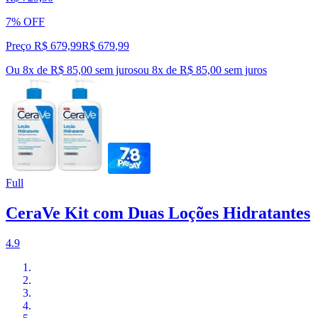
7% OFF
Preço R$ 679,99
R$
679
,
99
Ou 8x de R$ 85,00 sem juros
ou
8
x de
R$ 85,00
sem juros
Full
CeraVe Kit com Duas Loções Hidratantes
4.9