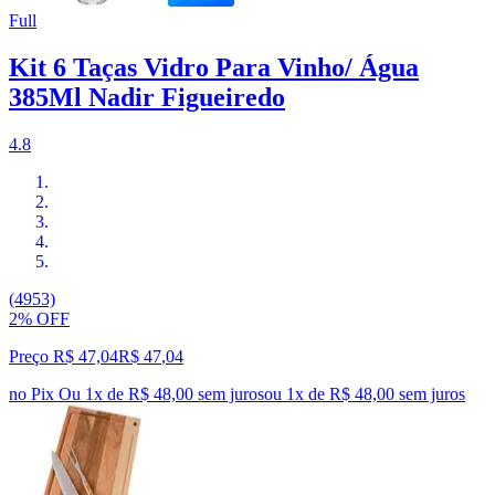
Full
Kit 6 Taças Vidro Para Vinho/ Água
385Ml Nadir Figueiredo
4.8
(4953)
2% OFF
Preço R$ 47,04
R$
47
,
04
no Pix
Ou 1x de R$ 48,00 sem juros
ou
1
x de
R$ 48,00
sem juros