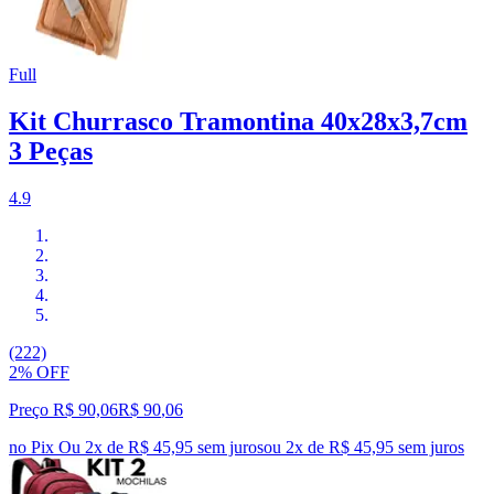
Full
Kit Churrasco Tramontina 40x28x3,7cm
3 Peças
4.9
(222)
2% OFF
Preço R$ 90,06
R$
90
,
06
no Pix
Ou 2x de R$ 45,95 sem juros
ou
2
x de
R$ 45,95
sem juros