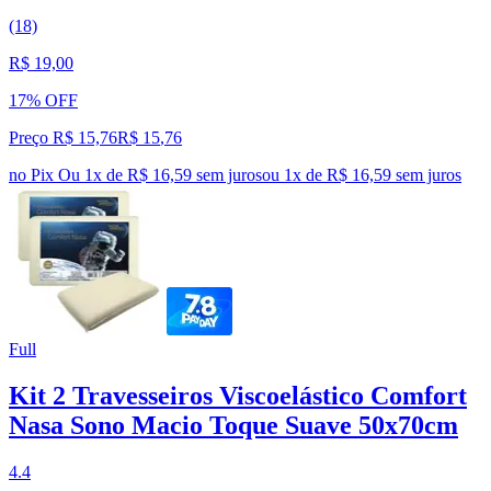
(18)
R$ 19,00
17% OFF
Preço R$ 15,76
R$
15
,
76
no Pix
Ou 1x de R$ 16,59 sem juros
ou
1
x de
R$ 16,59
sem juros
Full
Kit 2 Travesseiros Viscoelástico Comfort
Nasa Sono Macio Toque Suave 50x70cm
4.4