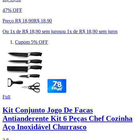
47% OFF
Preço R$ 18,90
R$
18
,
90
Ou 1x de R$ 18,90 sem juros
ou
1
x de
R$ 18,90
sem juros
Cupom 5% OFF
Full
Kit Conjunto Jogo De Facas
Antianderente Kit 6 Peças Chef Cozinha
Aço Inoxidável Churrasco