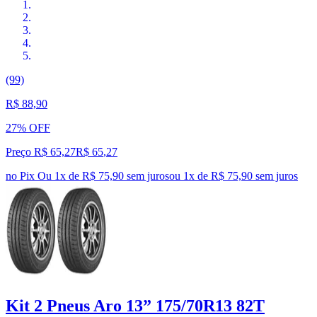
(99)
R$ 88,90
27% OFF
Preço R$ 65,27
R$
65
,
27
no Pix
Ou 1x de R$ 75,90 sem juros
ou
1
x de
R$ 75,90
sem juros
Kit 2 Pneus Aro 13” 175/70R13 82T