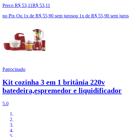
Preço R$ 53,11
R$
53
,
11
no Pix
Ou 1x de R$ 55,90 sem juros
ou
1
x de
R$ 55,90
sem juros
Patrocinado
Kit cozinha 3 em 1 britânia 220v
batedeira,espremedor e liquidificador
5.0