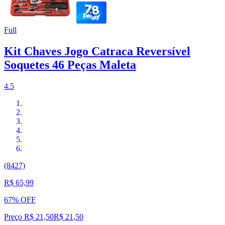
Full
Kit Chaves Jogo Catraca Reversível
Soquetes 46 Peças Maleta
4.5
(8427)
R$ 65,99
67% OFF
Preço R$ 21,50
R$
21
,
50