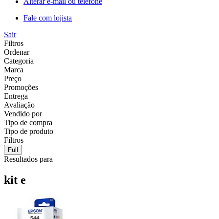
Alterar e-mail ou telefone
Fale com lojista
Sair
Filtros
Ordenar
Categoria
Marca
Preço
Promoções
Entrega
Avaliação
Vendido por
Tipo de compra
Tipo de produto
Filtros
Full
Resultados para
kit e