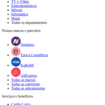
TV e Vídeo
Eletrodomésticos
Móveis
Informática
Moda
Todos os departamentos
Nossas marcas e parceiros
Netshoes
Epoca Cosméticos
KaBuM!
AliExpress
Todas as marcas
Todas as categorias
Todas as subcategorias
Serviços e benefícios
Cartão Luiza