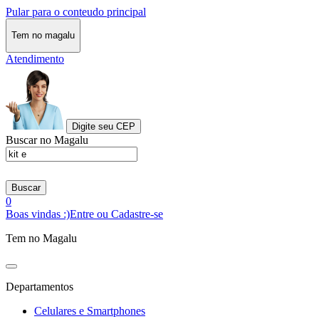
Pular para o conteudo principal
Tem no magalu
Atendimento
Digite seu CEP
Buscar no Magalu
Buscar
0
Boas vindas :)
Entre ou Cadastre-se
Tem no Magalu
Departamentos
Celulares e Smartphones