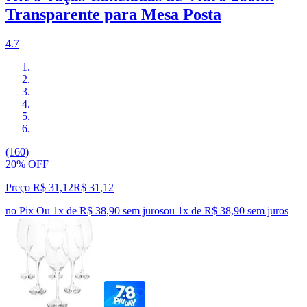
Transparente para Mesa Posta
4.7
(160)
20% OFF
Preço R$ 31,12
R$
31
,
12
no Pix
Ou 1x de R$ 38,90 sem juros
ou
1
x de
R$ 38,90
sem juros