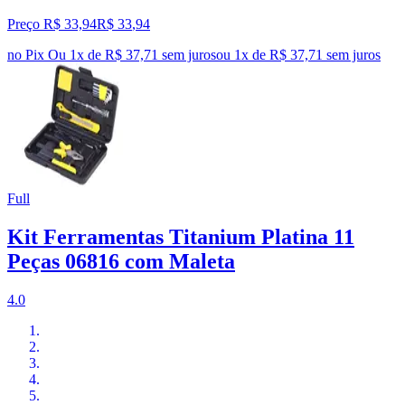
Preço R$ 33,94
R$
33
,
94
no Pix
Ou 1x de R$ 37,71 sem juros
ou
1
x de
R$ 37,71
sem juros
Full
Kit Ferramentas Titanium Platina 11
Peças 06816 com Maleta
4.0