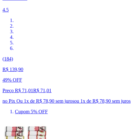
4.5
(184)
R$ 139,90
49% OFF
Preço R$ 71,01
R$
71
,
01
no Pix
Ou 1x de R$ 78,90 sem juros
ou
1
x de
R$ 78,90
sem juros
Cupom 5% OFF