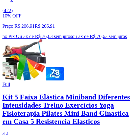
(422)
10% OFF
Preço R$ 206,91
R$
206
,
91
no Pix
Ou 3x de R$ 76,63 sem juros
ou
3
x de
R$ 76,63
sem juros
Full
Kit 5 Faixa Elástica Miniband Diferentes
Intensidades Treino Exercícios Yoga
Fisioterapia Pilates Mini Band Ginastica
em Casa 5 Resistencia Elasticos
4.4