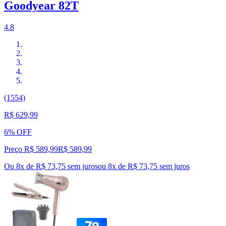
Goodyear 82T
4.8
(1554)
R$ 629,99
6% OFF
Preço R$ 589,99
R$
589
,
99
Ou 8x de R$ 73,75 sem juros
ou
8
x de
R$ 73,75
sem juros