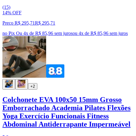
(15)
14% OFF
Preço R$ 295,71
R$
295
,
71
no Pix
Ou 4x de R$ 85,96 sem juros
ou
4
x de
R$ 85,96
sem juros
+2
Colchonete EVA 100x50 15mm Grosso
Emborrachado Academia Pilates Flexões
Yoga Exercício Funcionais Fitness
Abdominal Antiderrapante Impermeável