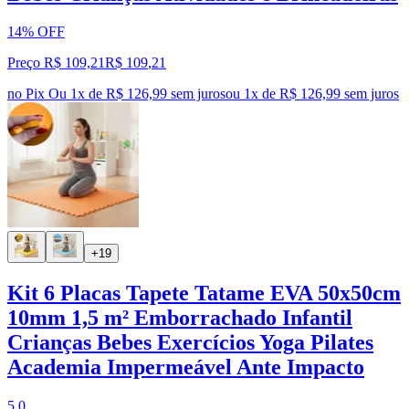
14% OFF
Preço R$ 109,21
R$
109
,
21
no Pix
Ou 1x de R$ 126,99 sem juros
ou
1
x de
R$ 126,99
sem juros
+19
Kit 6 Placas Tapete Tatame EVA 50x50cm
10mm 1,5 m² Emborrachado Infantil
Crianças Bebes Exercícios Yoga Pilates
Academia Impermeável Ante Impacto
5.0