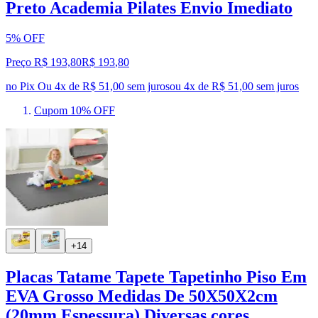
Preto Academia Pilates Envio Imediato
5% OFF
Preço R$ 193,80
R$
193
,
80
no Pix
Ou 4x de R$ 51,00 sem juros
ou
4
x de
R$ 51,00
sem juros
Cupom 10% OFF
+14
Placas Tatame Tapete Tapetinho Piso Em
EVA Grosso Medidas De 50X50X2cm
(20mm Espessura) Diversas cores