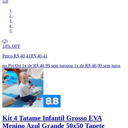
5.0
(2)
14% OFF
Preço R$ 40,41
R$
40
,
41
no Pix
Ou 1x de R$ 46,99 sem juros
ou
1
x de
R$ 46,99
sem juros
Kit 4 Tatame Infantil Grosso EVA
Menino Azul Grande 50x50 Tapete