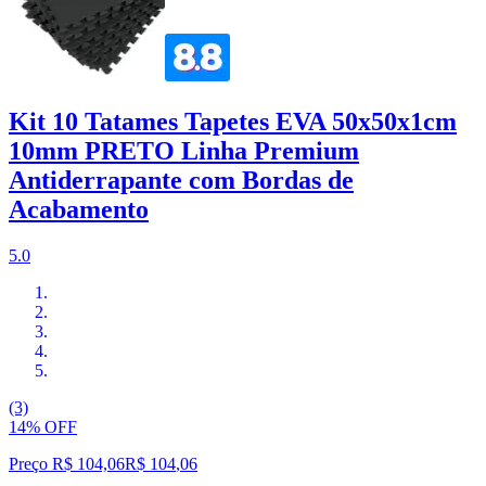
Kit 10 Tatames Tapetes EVA 50x50x1cm
10mm PRETO Linha Premium
Antiderrapante com Bordas de
Acabamento
5.0
(3)
14% OFF
Preço R$ 104,06
R$
104
,
06