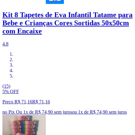
Kit 8 Tapetes de Eva Infantil Tatame para
Bebe e Crianças Cores Sortidas 50x50cm
com Encaixe
4.8
(15)
5% OFF
Preço R$ 71,16
R$
71
,
16
no Pix
Ou 1x de R$ 74,90 sem juros
ou
1
x de
R$ 74,90
sem juros