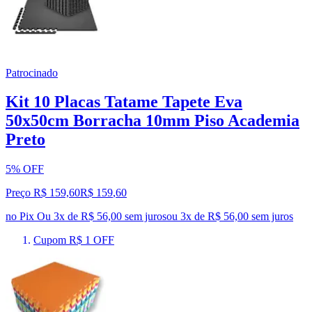
Patrocinado
Kit 10 Placas Tatame Tapete Eva
50x50cm Borracha 10mm Piso Academia
Preto
5% OFF
Preço R$ 159,60
R$
159
,
60
no Pix
Ou 3x de R$ 56,00 sem juros
ou
3
x de
R$ 56,00
sem juros
Cupom R$ 1 OFF