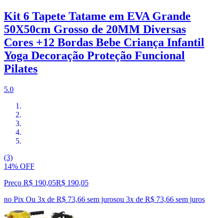
Kit 6 Tapete Tatame em EVA Grande
50X50cm Grosso de 20MM Diversas
Cores +12 Bordas Bebe Criança Infantil
Yoga Decoração Proteção Funcional
Pilates
5.0
(3)
14% OFF
Preço R$ 190,05
R$
190
,
05
no Pix
Ou 3x de R$ 73,66 sem juros
ou
3
x de
R$ 73,66
sem juros