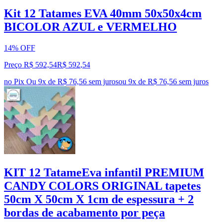
Kit 12 Tatames EVA 40mm 50x50x4cm
BICOLOR AZUL e VERMELHO
14% OFF
Preço R$ 592,54
R$
592
,
54
no Pix
Ou 9x de R$ 76,56 sem juros
ou
9
x de
R$ 76,56
sem juros
KIT 12 TatameEva infantil PREMIUM
CANDY COLORS ORIGINAL tapetes
50cm X 50cm X 1cm de espessura + 2
bordas de acabamento por peça