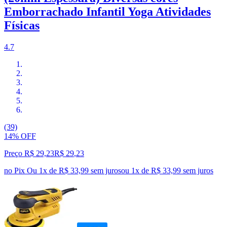
Emborrachado Infantil Yoga Atividades
Físicas
4.7
(39)
14% OFF
Preço R$ 29,23
R$
29
,
23
no Pix
Ou 1x de R$ 33,99 sem juros
ou
1
x de
R$ 33,99
sem juros