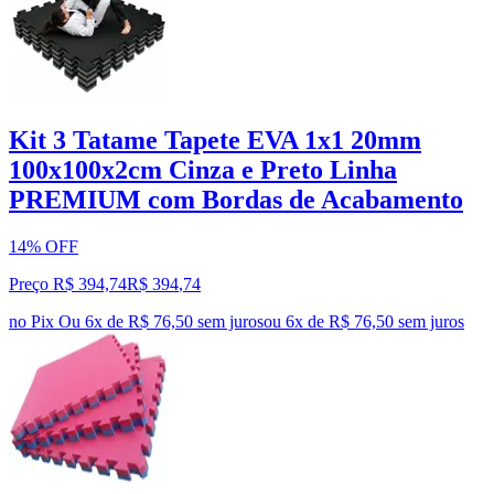
Kit 3 Tatame Tapete EVA 1x1 20mm
100x100x2cm Cinza e Preto Linha
PREMIUM com Bordas de Acabamento
14% OFF
Preço R$ 394,74
R$
394
,
74
no Pix
Ou 6x de R$ 76,50 sem juros
ou
6
x de
R$ 76,50
sem juros