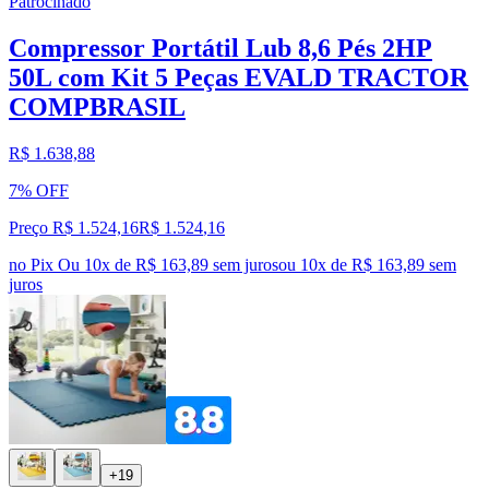
Patrocinado
Compressor Portátil Lub 8,6 Pés 2HP
50L com Kit 5 Peças EVALD TRACTOR
COMPBRASIL
R$ 1.638,88
7% OFF
Preço R$ 1.524,16
R$
1.524
,
16
no Pix
Ou 10x de R$ 163,89 sem juros
ou
10
x de
R$ 163,89
sem
juros
+19