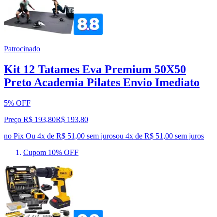
Patrocinado
Kit 12 Tatames Eva Premium 50X50
Preto Academia Pilates Envio Imediato
5% OFF
Preço R$ 193,80
R$
193
,
80
no Pix
Ou 4x de R$ 51,00 sem juros
ou
4
x de
R$ 51,00
sem juros
Cupom 10% OFF