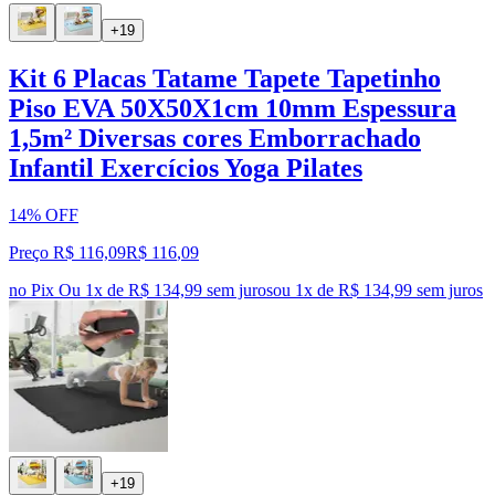
+19
Kit 6 Placas Tatame Tapete Tapetinho
Piso EVA 50X50X1cm 10mm Espessura
1,5m² Diversas cores Emborrachado
Infantil Exercícios Yoga Pilates
14% OFF
Preço R$ 116,09
R$
116
,
09
no Pix
Ou 1x de R$ 134,99 sem juros
ou
1
x de
R$ 134,99
sem juros
+19