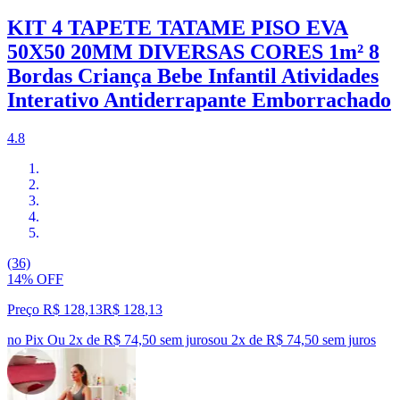
KIT 4 TAPETE TATAME PISO EVA
50X50 20MM DIVERSAS CORES 1m² 8
Bordas Criança Bebe Infantil Atividades
Interativo Antiderrapante Emborrachado
4.8
(36)
14% OFF
Preço R$ 128,13
R$
128
,
13
no Pix
Ou 2x de R$ 74,50 sem juros
ou
2
x de
R$ 74,50
sem juros