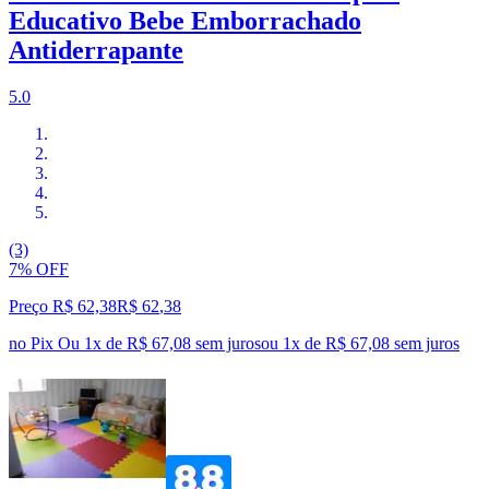
Educativo Bebe Emborrachado
Antiderrapante
5.0
(3)
7% OFF
Preço R$ 62,38
R$
62
,
38
no Pix
Ou 1x de R$ 67,08 sem juros
ou
1
x de
R$ 67,08
sem juros