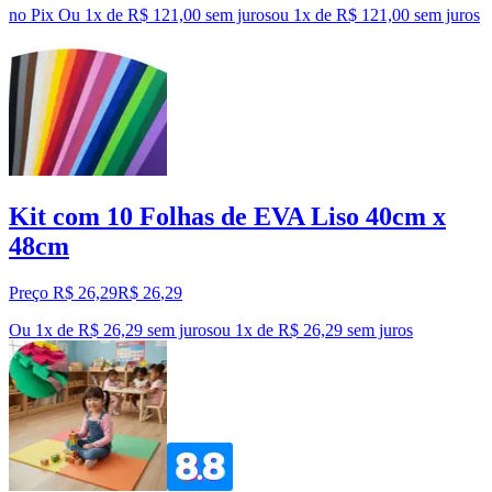
no Pix
Ou 1x de R$ 121,00 sem juros
ou
1
x de
R$ 121,00
sem juros
Kit com 10 Folhas de EVA Liso 40cm x
48cm
Preço R$ 26,29
R$
26
,
29
Ou 1x de R$ 26,29 sem juros
ou
1
x de
R$ 26,29
sem juros