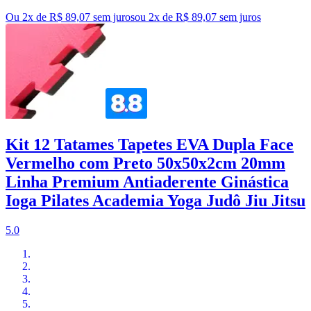
Ou 2x de R$ 89,07 sem juros
ou
2
x de
R$ 89,07
sem juros
Kit 12 Tatames Tapetes EVA Dupla Face
Vermelho com Preto 50x50x2cm 20mm
Linha Premium Antiaderente Ginástica
Ioga Pilates Academia Yoga Judô Jiu Jitsu
5.0