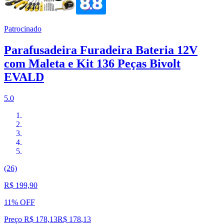
Patrocinado
Parafusadeira Furadeira Bateria 12V
com Maleta e Kit 136 Peças Bivolt
EVALD
5.0
(26)
R$ 199,90
11% OFF
Preço R$ 178,13
R$
178
,
13