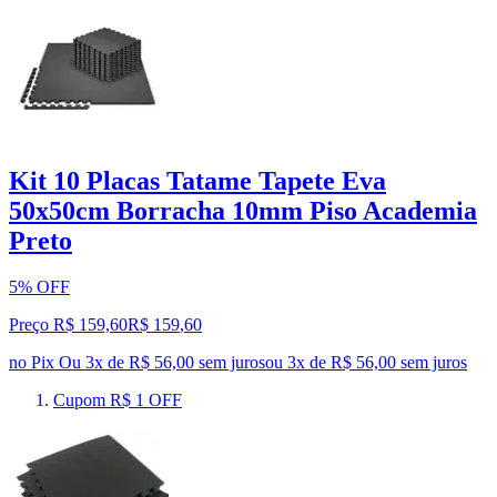
Kit 10 Placas Tatame Tapete Eva
50x50cm Borracha 10mm Piso Academia
Preto
5% OFF
Preço R$ 159,60
R$
159
,
60
no Pix
Ou 3x de R$ 56,00 sem juros
ou
3
x de
R$ 56,00
sem juros
Cupom R$ 1 OFF