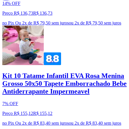
14% OFF
Preço R$ 136,73
R$
136
,
73
no Pix
Ou 2x de R$ 79,50 sem juros
ou
2
x de
R$ 79,50
sem juros
Kit 10 Tatame Infantil EVA Rosa Menina
Grosso 50x50 Tapete Emborrachado Bebe
Antiderrapante Impermeavel
7% OFF
Preço R$ 155,12
R$
155
,
12
no Pix
Ou 2x de R$ 83,40 sem juros
ou
2
x de
R$ 83,40
sem juros