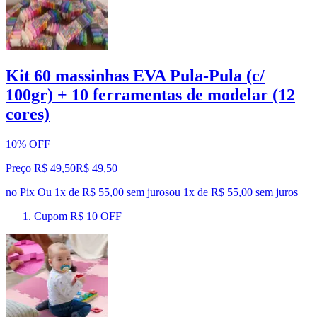
Kit 60 massinhas EVA Pula-Pula (c/
100gr) + 10 ferramentas de modelar (12
cores)
10% OFF
Preço R$ 49,50
R$
49
,
50
no Pix
Ou 1x de R$ 55,00 sem juros
ou
1
x de
R$ 55,00
sem juros
Cupom R$ 10 OFF