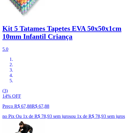
Kit 5 Tatames Tapetes EVA 50x50x1cm
10mm Infantil Criança
5.0
(3)
14% OFF
Preço R$ 67,88
R$
67
,
88
no Pix
Ou 1x de R$ 78,93 sem juros
ou
1
x de
R$ 78,93
sem juros