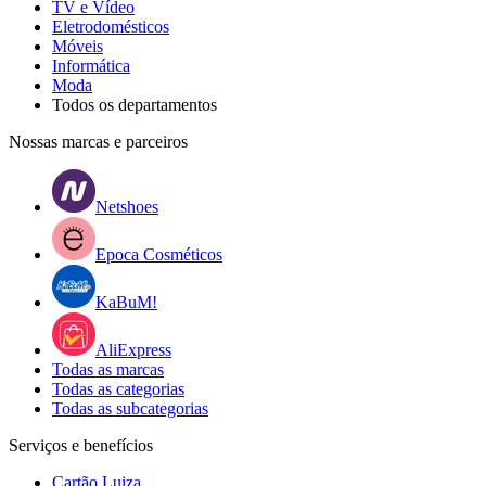
TV e Vídeo
Eletrodomésticos
Móveis
Informática
Moda
Todos os departamentos
Nossas marcas e parceiros
Netshoes
Epoca Cosméticos
KaBuM!
AliExpress
Todas as marcas
Todas as categorias
Todas as subcategorias
Serviços e benefícios
Cartão Luiza