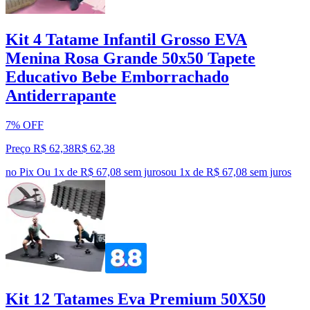
Kit 4 Tatame Infantil Grosso EVA
Menina Rosa Grande 50x50 Tapete
Educativo Bebe Emborrachado
Antiderrapante
7% OFF
Preço R$ 62,38
R$
62
,
38
no Pix
Ou 1x de R$ 67,08 sem juros
ou
1
x de
R$ 67,08
sem juros
Kit 12 Tatames Eva Premium 50X50