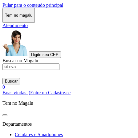
Pular para o conteudo principal
Tem no magalu
Atendimento
Digite seu CEP
Buscar no Magalu
Buscar
0
Boas vindas :)
Entre ou Cadastre-se
Tem no Magalu
Departamentos
Celulares e Smartphones