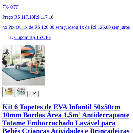
7% OFF
Preço R$ 117,18
R$
117
,
18
no Pix
Ou 1x de R$ 126,00 sem juros
ou
1
x de
R$ 126,00
sem juros
Cupom R$ 15 OFF
+19
Kit 6 Tapetes de EVA Infantil 50x50cm
10mm Bordas Área 1,5m² Antiderrapante
Tatame Emborrachado Lavável para
Bebês Crianças Atividades e Brincadeiras