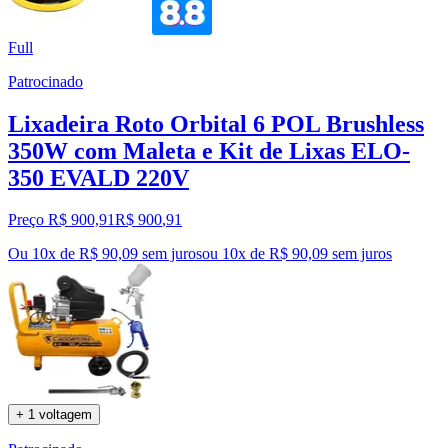
Full
Patrocinado
Lixadeira Roto Orbital 6 POL Brushless
350W com Maleta e Kit de Lixas ELO-
350 EVALD 220V
Preço R$ 900,91
R$
900
,
91
Ou 10x de R$ 90,09 sem juros
ou
10
x de
R$ 90,09
sem juros
+ 1 voltagem