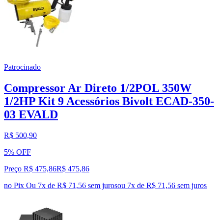
Patrocinado
Compressor Ar Direto 1/2POL 350W
1/2HP Kit 9 Acessórios Bivolt ECAD-350-
03 EVALD
R$ 500,90
5% OFF
Preço R$ 475,86
R$
475
,
86
no Pix
Ou 7x de R$ 71,56 sem juros
ou
7
x de
R$ 71,56
sem juros