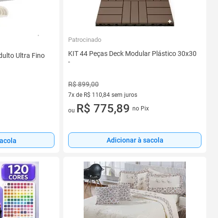
Patrocinado
KIT 44 Peças Deck Modular Plástico 30x30
ulto Ultra Fino
-
R$ 899,00
7x de R$ 110,84 sem juros
7 vez de R$ 110,84 sem juros
R$ 775,89
no Pix
ou
Adicionar à sacola
sacola