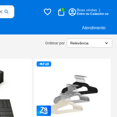
0
Boas vindas :)
Entre ou Cadastre-se
Atendimento
Ordenar por
Full