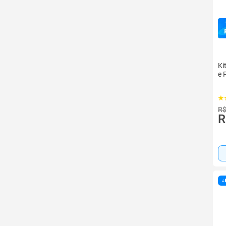
Ki
e 
R$
R