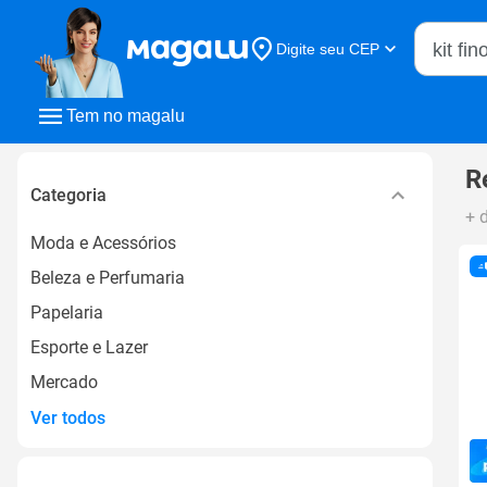
Buscar n
Digite seu CEP
Buscar
Tem no magalu
R
Categoria
+ 
Moda e Acessórios
Beleza e Perfumaria
Papelaria
Esporte e Lazer
Mercado
Ver todos