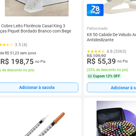
t Cobre Leito Florência Casal King 3
Patrocinado
ças Piquet Bordado Branco com Bege
Kit 50 Cabide De Veludo Ad
Antideslizante
3.5 (4)
4.8 (3363)
 de R$ 51,23 sem juros
R$ 109,90
R$ 55,39
ez de R$ 51,23 sem juros
R$ 198,75
no Pix
no Pix
u
(
20% de desconto no pix
)
 de desconto no pix
)
Cupom
12% OFF
Adicionar à sacola
Adicionar à 