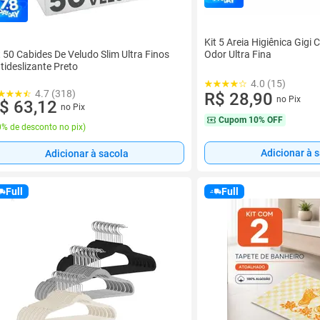
Kit 5 Areia Higiênica Gigi 
t 50 Cabides De Veludo Slim Ultra Finos
Odor Ultra Fina
tideslizante Preto
4.0 (15)
4.7 (318)
R$ 28,90
no Pix
$ 63,12
no Pix
Cupom
10% OFF
% de desconto no pix
)
Adicionar à 
Adicionar à sacola
Full
Full