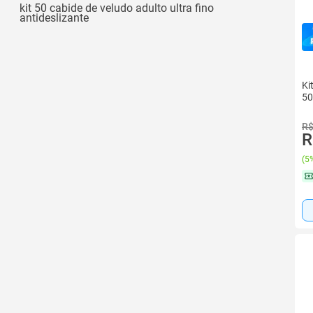
kit 50 cabide de veludo adulto ultra fino
antideslizante
Ki
50
R$
R
(
5%