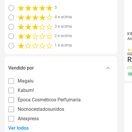
5
4 e acima
3 e acima
Ki
2 e acima
An
1 e acima
R$
R
Vendido por
(
10
Magalu
Kabum!
Época Cosméticos Perfumaria
Nocnocestadosunidos
Aliexpress
Ver todos