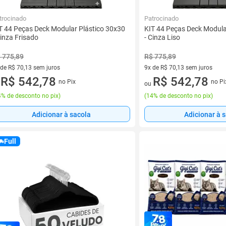
trocinado
Patrocinado
T 44 Peças Deck Modular Plástico 30x30
KIT 44 Peças Deck Modula
Cinza Frisado
- Cinza Liso
 775,89
R$ 775,89
 de R$ 70,13 sem juros
9x de R$ 70,13 sem juros
ez de R$ 70,13 sem juros
R$ 542,78
9 vez de R$ 70,13 sem juros
R$ 542,78
no Pix
no Pi
u
ou
% de desconto no pix
)
(
14% de desconto no pix
)
Adicionar à sacola
Adicionar à 
Full