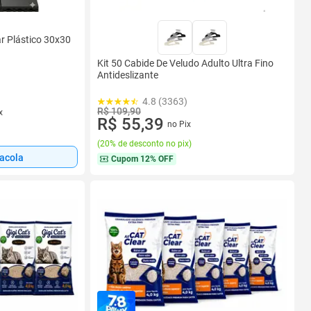
r Plástico 30x30
Kit 50 Cabide De Veludo Adulto Ultra Fino
Antideslizante
4.8 (3363)
R$ 109,90
x
R$ 55,39
no Pix
(
20% de desconto no pix
)
sacola
Cupom
12% OFF