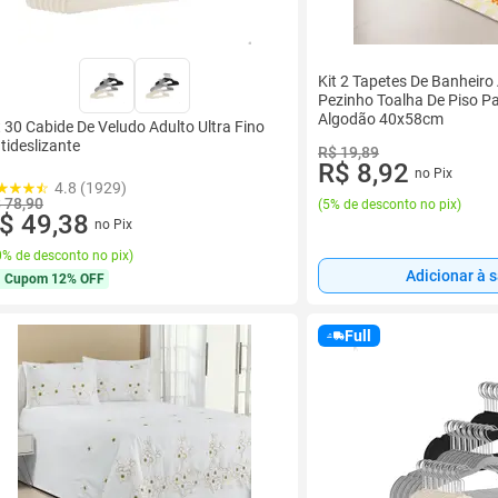
Kit 2 Tapetes De Banheiro
Pezinho Toalha De Piso P
Algodão 40x58cm
t 30 Cabide De Veludo Adulto Ultra Fino
tideslizante
R$ 19,89
R$ 8,92
no Pix
4.8 (1929)
 78,90
(
5% de desconto no pix
)
$ 49,38
no Pix
% de desconto no pix
)
Adicionar à 
Cupom
12% OFF
Full