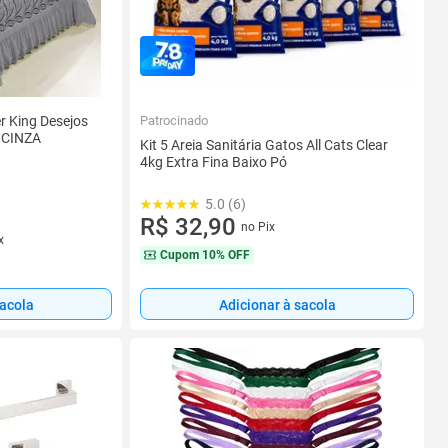
Patrocinado
er King Desejos
 CINZA
Kit 5 Areia Sanitária Gatos All Cats Clear
4kg Extra Fina Baixo Pó
5.0 (6)
R$ 32,90
no Pix
x
Cupom
10% OFF
sacola
Adicionar à sacola