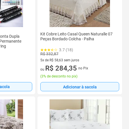
Kit Cobre Leito Casal Queen Naturalle 07
Ponta Dupla
Peças Bordado Colcha - Palha
 Permanente
ring
3.7 (18)
R$ 332,87
5x de R$ 58,63 sem juros
5 vez de R$ 58,63 sem juros
R$ 284,35
no Pix
ou
(
3% de desconto no pix
)
sacola
Adicionar à sacola