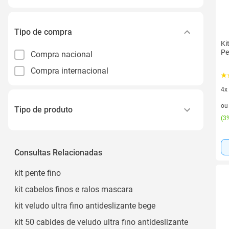
Tipo de compra
Ki
Pe
Compra nacional
Compra internacional
4x
4 v
o
Tipo de produto
(
3%
Kit de Tratamento para Cabelo
Caneta
Consultas Relacionadas
Kit de Moda
kit pente fino
Kit Cobre-leito
kit cabelos finos e ralos mascara
Livro
kit veludo ultra fino antideslizante bege
Ver todos
kit 50 cabides de veludo ultra fino antideslizante