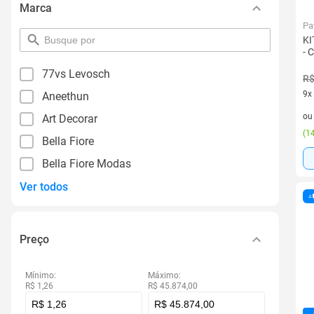
Marca
Pa
pesquisar
KI
por
- 
filtro
77vs Levosch
R$
9x
Aneethun
9 v
o
Art Decorar
(
14
Bella Fiore
Bella Fiore Modas
Ver todos
Preço
Mínimo:
Máximo:
R$ 1,26
R$ 45.874,00