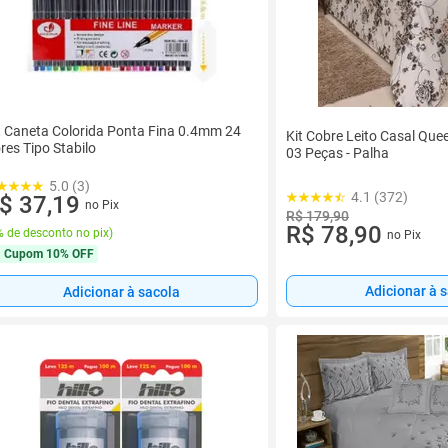
t Caneta Colorida Ponta Fina 0.4mm 24
Kit Cobre Leito Casal Quee
res Tipo Stabilo
03 Peças - Palha
5.0 (3)
4.1 (372)
$ 37,19
no Pix
R$ 179,90
R$ 78,90
 de desconto no pix
)
no Pix
Cupom
10% OFF
Adicionar à 
Adicionar à sacola