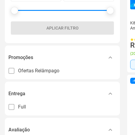
Ki
APLICAR FILTRO
An
R
(
20
Promoções
Ofertas Relâmpago
Entrega
Full
Avaliação