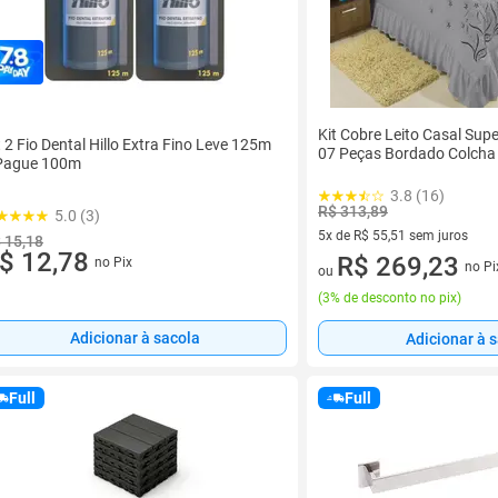
Kit Cobre Leito Casal Sup
t 2 Fio Dental Hillo Extra Fino Leve 125m
07 Peças Bordado Colcha
Pague 100m
3.8 (16)
R$ 313,89
5.0 (3)
5x de R$ 55,51 sem juros
 15,18
$ 12,78
5 vez de R$ 55,51 sem juros
R$ 269,23
no Pix
no Pi
ou
(
3% de desconto no pix
)
Adicionar à sacola
Adicionar à 
Full
Full