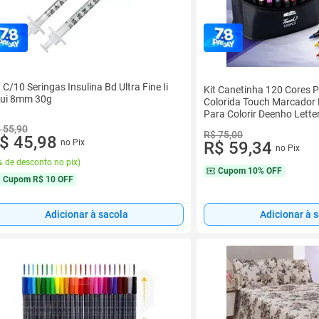
t C/10 Seringas Insulina Bd Ultra Fine Ii
Kit Canetinha 120 Cores 
ui 8mm 30g
Colorida Touch Marcador
Para Colorir Deenho Lette
 55,90
R$ 75,00
$ 45,98
no Pix
R$ 59,34
no Pix
 de desconto no pix
)
Cupom
10% OFF
Cupom
R$ 10 OFF
Adicionar à sacola
Adicionar à 