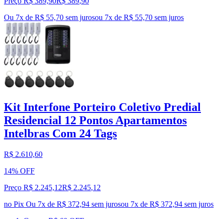
Preço R$ 389,90
R$
389
,
90
Ou 7x de R$ 55,70 sem juros
ou
7
x de
R$ 55,70
sem juros
Kit Interfone Porteiro Coletivo Predial
Residencial 12 Pontos Apartamentos
Intelbras Com 24 Tags
R$ 2.610,60
14% OFF
Preço R$ 2.245,12
R$
2.245
,
12
no Pix
Ou 7x de R$ 372,94 sem juros
ou
7
x de
R$ 372,94
sem juros