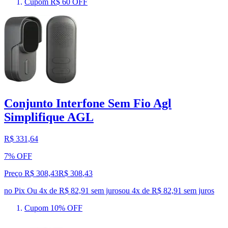
Cupom R$ 60 OFF
Conjunto Interfone Sem Fio Agl
Simplifique AGL
R$ 331,64
7% OFF
Preço R$ 308,43
R$
308
,
43
no Pix
Ou 4x de R$ 82,91 sem juros
ou
4
x de
R$ 82,91
sem juros
Cupom 10% OFF