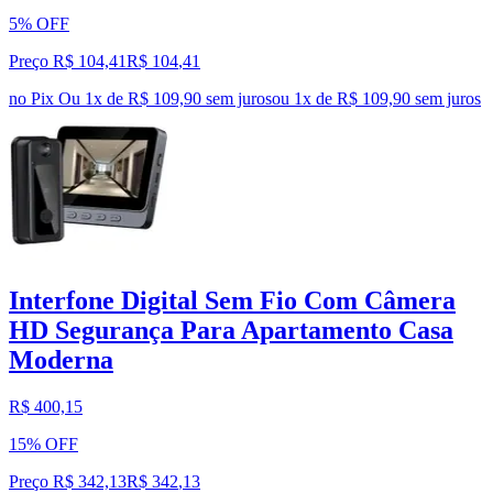
5% OFF
Preço R$ 104,41
R$
104
,
41
no Pix
Ou 1x de R$ 109,90 sem juros
ou
1
x de
R$ 109,90
sem juros
Interfone Digital Sem Fio Com Câmera
HD Segurança Para Apartamento Casa
Moderna
R$ 400,15
15% OFF
Preço R$ 342,13
R$
342
,
13