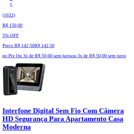
(1632)
R$ 150,00
5% OFF
Preço R$ 142,50
R$
142
,
50
no Pix
Ou 3x de R$ 50,00 sem juros
ou
3
x de
R$ 50,00
sem juros
Interfone Digital Sem Fio Com Câmera
HD Segurança Para Apartamento Casa
Moderna