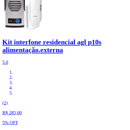
Kit interfone residencial agl p10s
alimentação.externa
5.0
(2)
R$ 285,00
5% OFF