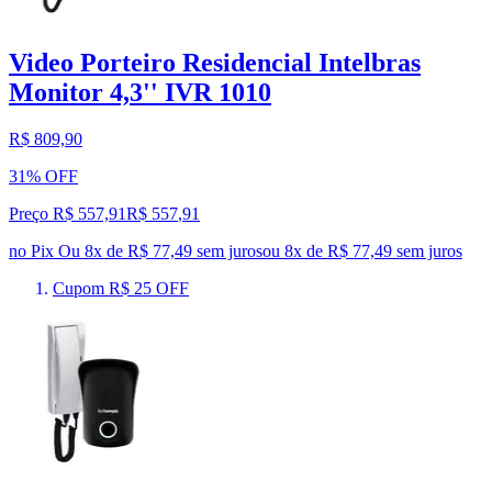
Video Porteiro Residencial Intelbras
Monitor 4,3'' IVR 1010
R$ 809,90
31% OFF
Preço R$ 557,91
R$
557
,
91
no Pix
Ou 8x de R$ 77,49 sem juros
ou
8
x de
R$ 77,49
sem juros
Cupom R$ 25 OFF