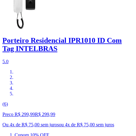
Porteiro Residencial IPR1010 ID Com
Tag INTELBRAS
5.0
(6)
Preço R$ 299,99
R$
299
,
99
Ou 4x de R$ 75,00 sem juros
ou
4
x de
R$ 75,00
sem juros
Cupom 10% OFF