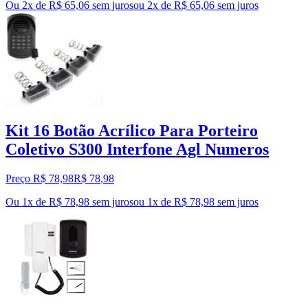
Ou 2x de R$ 65,06 sem juros
ou
2
x de
R$ 65,06
sem juros
Kit 16 Botão Acrílico Para Porteiro
Coletivo S300 Interfone Agl Numeros
Preço R$ 78,98
R$
78
,
98
Ou 1x de R$ 78,98 sem juros
ou
1
x de
R$ 78,98
sem juros