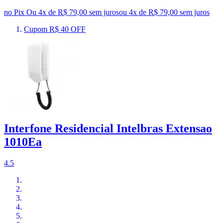
no Pix
Ou 4x de R$ 79,00 sem juros
ou
4
x de
R$ 79,00
sem juros
Cupom R$ 40 OFF
Interfone Residencial Intelbras Extensao
1010Ea
4.5