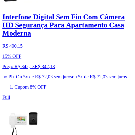
Interfone Digital Sem Fio Com Câmera
HD Segurança Para Apartamento Casa
Moderna
R$ 400,15
15% OFF
Preço R$ 342,13
R$
342
,
13
no Pix
Ou 5x de R$ 72,03 sem juros
ou
5
x de
R$ 72,03
sem juros
Cupom 8% OFF
Full