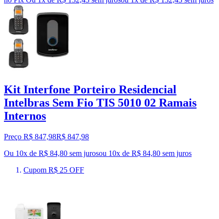
Kit Interfone Porteiro Residencial
Intelbras Sem Fio TIS 5010 02 Ramais
Internos
Preço R$ 847,98
R$
847
,
98
Ou 10x de R$ 84,80 sem juros
ou
10
x de
R$ 84,80
sem juros
Cupom R$ 25 OFF