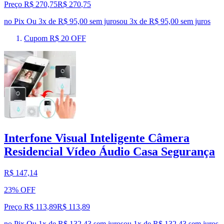
Preço R$ 270,75
R$
270
,
75
no Pix
Ou 3x de R$ 95,00 sem juros
ou
3
x de
R$ 95,00
sem juros
Cupom R$ 20 OFF
Interfone Visual Inteligente Câmera
Residencial Vídeo Áudio Casa Segurança
R$ 147,14
23% OFF
Preço R$ 113,89
R$
113
,
89
no Pix
Ou 1x de R$ 132,43 sem juros
ou
1
x de
R$ 132,43
sem juros