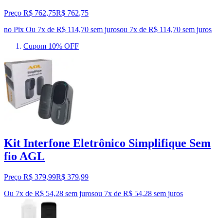
Preço R$ 762,75
R$
762
,
75
no Pix
Ou 7x de R$ 114,70 sem juros
ou
7
x de
R$ 114,70
sem juros
Cupom 10% OFF
Kit Interfone Eletrônico Simplifique Sem
fio AGL
Preço R$ 379,99
R$
379
,
99
Ou 7x de R$ 54,28 sem juros
ou
7
x de
R$ 54,28
sem juros