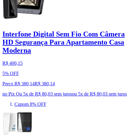
Interfone Digital Sem Fio Com Câmera
HD Segurança Para Apartamento Casa
Moderna
R$ 400,15
5% OFF
Preço R$ 380,14
R$
380
,
14
no Pix
Ou 5x de R$ 80,03 sem juros
ou
5
x de
R$ 80,03
sem juros
Cupom 8% OFF