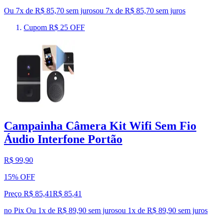
Ou 7x de R$ 85,70 sem juros
ou
7
x de
R$ 85,70
sem juros
Cupom R$ 25 OFF
Campainha Câmera Kit Wifi Sem Fio
Áudio Interfone Portão
R$ 99,90
15% OFF
Preço R$ 85,41
R$
85
,
41
no Pix
Ou 1x de R$ 89,90 sem juros
ou
1
x de
R$ 89,90
sem juros