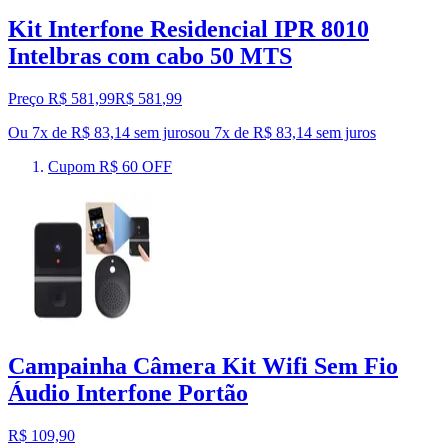
Kit Interfone Residencial IPR 8010
Intelbras com cabo 50 MTS
Preço R$ 581,99
R$
581
,
99
Ou 7x de R$ 83,14 sem juros
ou
7
x de
R$ 83,14
sem juros
Cupom R$ 60 OFF
Campainha Câmera Kit Wifi Sem Fio
Áudio Interfone Portão
R$ 109,90