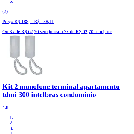
(2)
Preço R$ 188,11
R$
188
,
11
Ou 3x de R$ 62,70 sem juros
ou
3
x de
R$ 62,70
sem juros
Kit 2 monofone terminal apartamento
tdmi 300 intelbras condominio
4.8