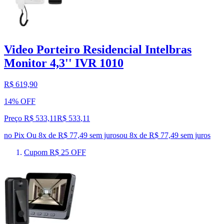
Video Porteiro Residencial Intelbras
Monitor 4,3'' IVR 1010
R$ 619,90
14% OFF
Preço R$ 533,11
R$
533
,
11
no Pix
Ou 8x de R$ 77,49 sem juros
ou
8
x de
R$ 77,49
sem juros
Cupom R$ 25 OFF