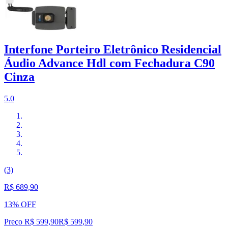
Interfone Porteiro Eletrônico Residencial
Áudio Advance Hdl com Fechadura C90
Cinza
5.0
(3)
R$ 689,90
13% OFF
Preço R$ 599,90
R$
599
,
90