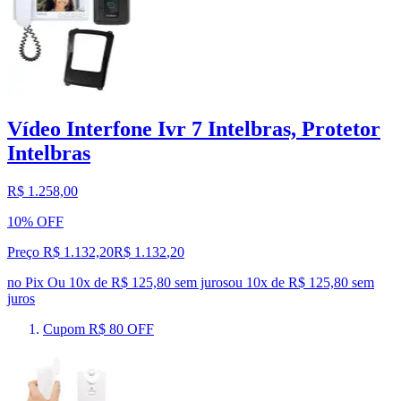
Vídeo Interfone Ivr 7 Intelbras, Protetor
Intelbras
R$ 1.258,00
10% OFF
Preço R$ 1.132,20
R$
1.132
,
20
no Pix
Ou 10x de R$ 125,80 sem juros
ou
10
x de
R$ 125,80
sem
juros
Cupom R$ 80 OFF