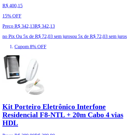
R$ 400,15
15% OFF
Preço R$ 342,13
R$
342
,
13
no Pix
Ou 5x de R$ 72,03 sem juros
ou
5
x de
R$ 72,03
sem juros
Cupom 8% OFF
Kit Porteiro Eletrônico Interfone
Residencial F8-NTL + 20m Cabo 4 vias
HDL