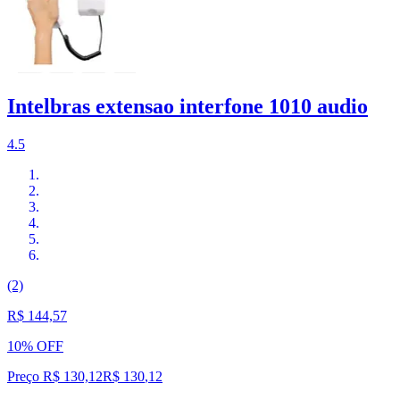
Intelbras extensao interfone 1010 audio
4.5
(2)
R$ 144,57
10% OFF
Preço R$ 130,12
R$
130
,
12