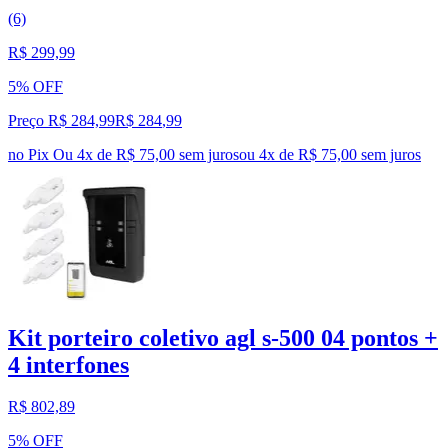
(6)
R$ 299,99
5% OFF
Preço R$ 284,99
R$
284
,
99
no Pix
Ou 4x de R$ 75,00 sem juros
ou
4
x de
R$ 75,00
sem juros
Kit porteiro coletivo agl s-500 04 pontos +
4 interfones
R$ 802,89
5% OFF