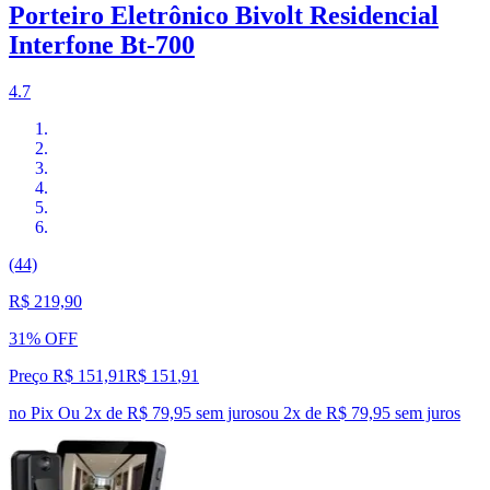
Porteiro Eletrônico Bivolt Residencial
Interfone Bt-700
4.7
(44)
R$ 219,90
31% OFF
Preço R$ 151,91
R$
151
,
91
no Pix
Ou 2x de R$ 79,95 sem juros
ou
2
x de
R$ 79,95
sem juros