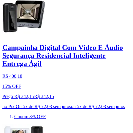
Campainha Digital Com Vídeo E Áudio
Segurança Residencial Inteligente
Entrega Ágil
R$ 400,18
15% OFF
Preço R$ 342,15
R$
342
,
15
no Pix
Ou 5x de R$ 72,03 sem juros
ou
5
x de
R$ 72,03
sem juros
Cupom 8% OFF