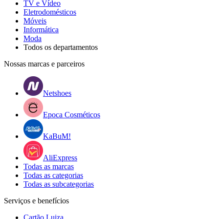
TV e Vídeo
Eletrodomésticos
Móveis
Informática
Moda
Todos os departamentos
Nossas marcas e parceiros
Netshoes
Epoca Cosméticos
KaBuM!
AliExpress
Todas as marcas
Todas as categorias
Todas as subcategorias
Serviços e benefícios
Cartão Luiza