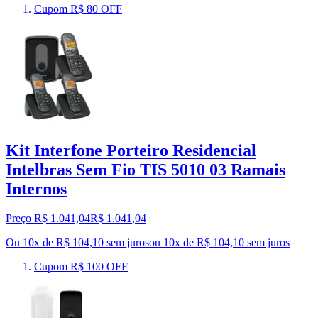
Cupom R$ 80 OFF
Kit Interfone Porteiro Residencial
Intelbras Sem Fio TIS 5010 03 Ramais
Internos
Preço R$ 1.041,04
R$
1.041
,
04
Ou 10x de R$ 104,10 sem juros
ou
10
x de
R$ 104,10
sem juros
Cupom R$ 100 OFF