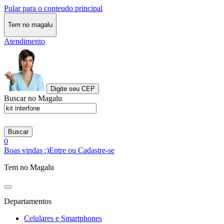
Pular para o conteudo principal
Tem no magalu
Atendimento
Digite seu CEP
Buscar no Magalu
Buscar
0
Boas vindas :)
Entre ou Cadastre-se
Tem no Magalu
Departamentos
Celulares e Smartphones