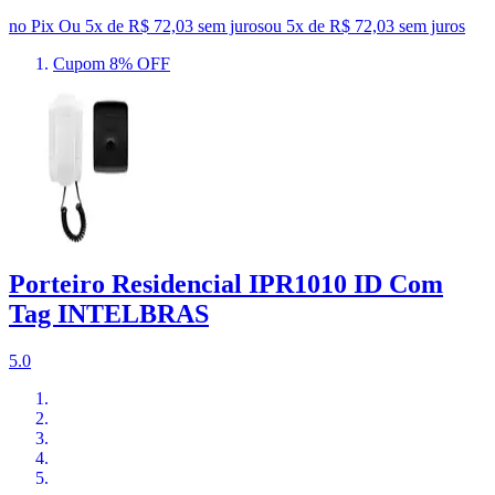
no Pix
Ou 5x de R$ 72,03 sem juros
ou
5
x de
R$ 72,03
sem juros
Cupom 8% OFF
Porteiro Residencial IPR1010 ID Com
Tag INTELBRAS
5.0