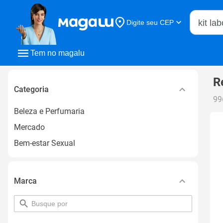
Buscar n
Digite seu CEP
Buscar
Tem no magalu
R
Categoria
99
Beleza e Perfumaria
Mercado
Bem-estar Sexual
Marca
pesquisar
por
filtro