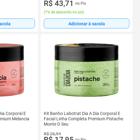
R$ 43,71
no Pix
(
7% de desconto no pix
)
sacola
Adicionar à sacola
Dia Corporal E
Kit Banho Labotrat Dia A Dia Corporal E
emium Melancia
Facial Linha Completa Premium Pistache
Monte O Seu
R$ 26,94
R$ 17,95
no Pix