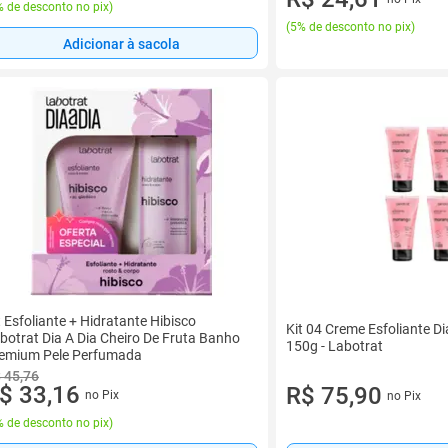
 de desconto no pix
)
(
5% de desconto no pix
)
Adicionar à sacola
t Esfoliante + Hidratante Hibisco
Kit 04 Creme Esfoliante D
botrat Dia A Dia Cheiro De Fruta Banho
150g - Labotrat
emium Pele Perfumada
 45,76
$ 33,16
R$ 75,90
no Pix
no Pix
 de desconto no pix
)