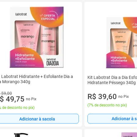
t Labotrat Hidratante + Esfoliante Dia a
Kit Labotrat Dia a Dia Esfo
a Morango 340g
Hidratante Péssego 340g
 59,00
R$ 39,60
no Pix
$ 49,75
no Pix
(
7% de desconto no pix
)
 de desconto no pix
)
Adicionar à 
Adicionar à sacola