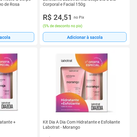
eo de Rosa
Corporal e Facial 150g
R$ 24,51
no Pix
(
5% de desconto no pix
)
sacola
Adicionar à sacola
ratante +
Kit Dia A Dia Com Hidratante e Esfoliante
Labotrat - Morango