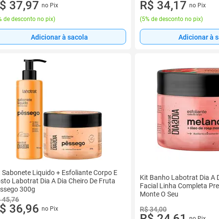
$ 37,97
R$ 34,17
no Pix
no Pix
 de desconto no pix
)
(
5% de desconto no pix
)
Adicionar à sacola
Adicionar à 
t Sabonete Liquido + Esfoliante Corpo E
Kit Banho Labotrat Dia A 
sto Labotrat Dia A Dia Cheiro De Fruta
Facial Linha Completa Pr
ssego 300g
Monte O Seu
 45,76
$ 36,96
no Pix
R$ 34,00
R$ 24,61
no Pix