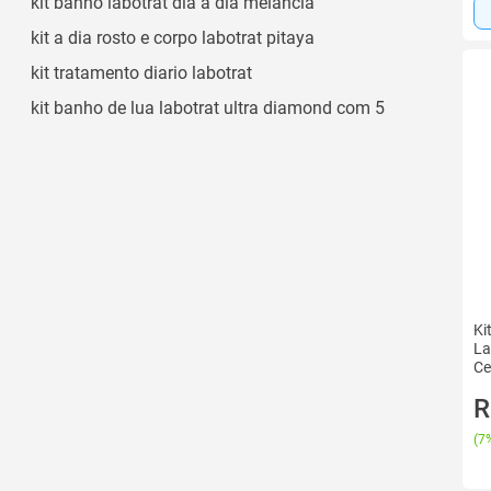
kit banho labotrat dia a dia melancia
Líquida
kit a dia rosto e corpo labotrat pitaya
Ver todos
kit tratamento diario labotrat
kit banho de lua labotrat ultra diamond com 5
Ki
La
Ce
R
(
7%