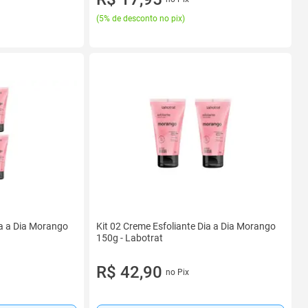
(
5% de desconto no pix
)
ia a Dia Morango
Kit 02 Creme Esfoliante Dia a Dia Morango
150g - Labotrat
R$ 42,90
no Pix