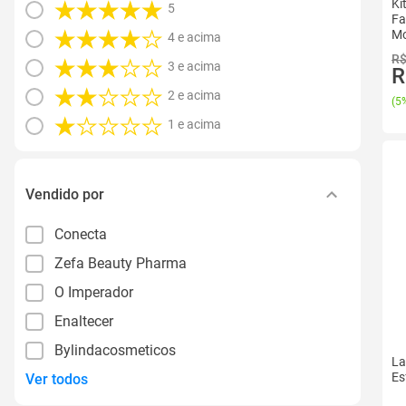
Ki
5
Fa
Mo
4 e acima
R$
3 e acima
R
2 e acima
(
5%
1 e acima
Vendido por
Conecta
Zefa Beauty Pharma
O Imperador
Enaltecer
Bylindacosmeticos
La
Es
Ver todos