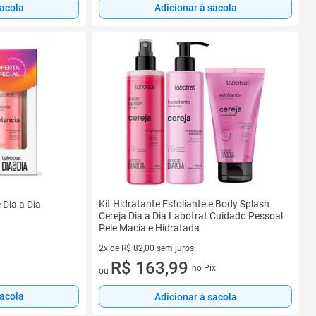
sacola
Adicionar à sacola
Kit Hidratante Esfoliante e Body Splash
 Dia a Dia
Cereja Dia a Dia Labotrat Cuidado Pessoal
Pele Macia e Hidratada
2x de R$ 82,00 sem juros
2 vez de R$ 82,00 sem juros
R$ 163,99
no Pix
ou
sacola
Adicionar à sacola