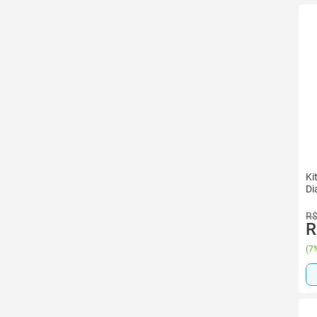
Ki
Di
R$
R
(
7%