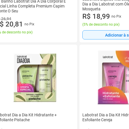
t Banho Labotrat Dia A Dia Corporal E
Dia a Dia Labotrat com Ól
cial Linha Completa Premium Capim
Mosqueta
nte O Seu
R$ 18,99
no Pix
 26,94
$ 20,81
no Pix
(
5% de desconto no pix
)
 de desconto no pix
)
Adicionar à 
botrat Dia a Dia Kit Hidratante +
Labotrat Dia a Dia Kit Hid
foliante Pistache
Esfoliante Cereja