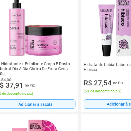
t Hidratante + Esfoliante Corpo E Rosto
Hidratante Labial Labotrat
botrat Dia A Dia Cheiro De Fruta Cereja
Hibisco
0g
 54,00
R$ 27,54
no Pix
$ 37,91
no Pix
(
5% de desconto no pix
)
 de desconto no pix
)
Adicionar à 
Adicionar à sacola