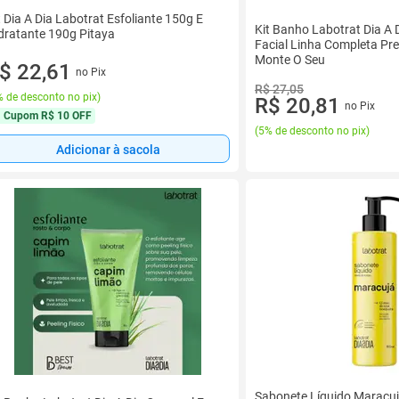
t Dia A Dia Labotrat Esfoliante 150g E
Kit Banho Labotrat Dia A 
dratante 190g Pitaya
Facial Linha Completa P
Monte O Seu
$ 22,61
no Pix
R$ 27,05
 de desconto no pix
)
R$ 20,81
no Pix
Cupom
R$ 10 OFF
(
5% de desconto no pix
)
Adicionar à sacola
Sabonete Líquido Maracuj