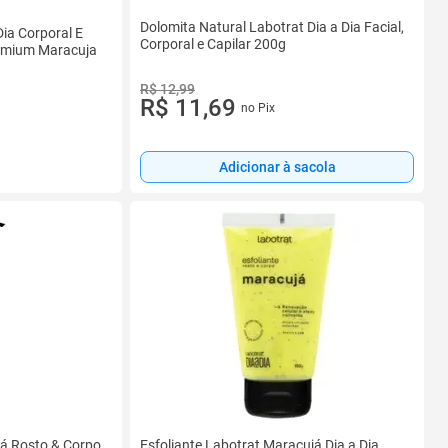
Dolomita Natural Labotrat Dia a Dia Facial,
Dia Corporal E
Corporal e Capilar 200g
remium Maracuja
R$ 12,99
R$ 11,69
no Pix
Adicionar à sacola
á Rosto & Corpo
Esfoliante Labotrat Maracujá Dia a Dia