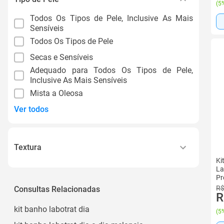
(
5%
Todos Os Tipos de Pele, Inclusive As Mais
Sensíveis
Todos Os Tipos de Pele
Secas e Sensíveis
Adequado para Todos Os Tipos de Pele,
Inclusive As Mais Sensíveis
Mista a Oleosa
Ver todos
Textura
Ki
Creme
La
Pr
Líquido
R$
Consultas Relacionadas
R
Suave e Sensorial Agradável
kit banho labotrat dia
(
5%
Cremosa