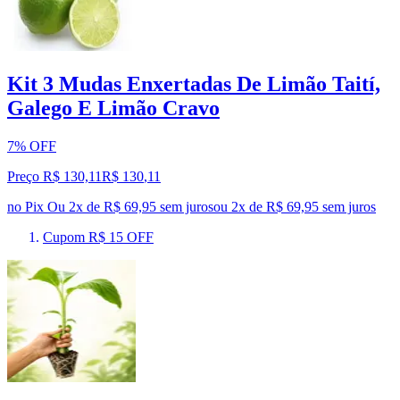
Kit 3 Mudas Enxertadas De Limão Taití,
Galego E Limão Cravo
7% OFF
Preço R$ 130,11
R$
130
,
11
no Pix
Ou 2x de R$ 69,95 sem juros
ou
2
x de
R$ 69,95
sem juros
Cupom R$ 15 OFF