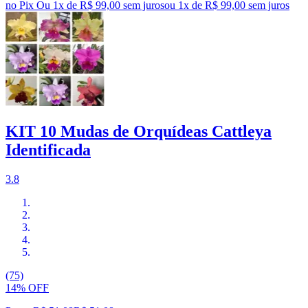
no Pix
Ou 1x de R$ 99,00 sem juros
ou
1
x de
R$ 99,00
sem juros
KIT 10 Mudas de Orquídeas Cattleya
Identificada
3.8
(75)
14% OFF