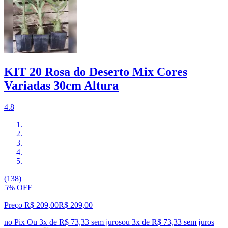
KIT 20 Rosa do Deserto Mix Cores
Variadas 30cm Altura
4.8
(138)
5% OFF
Preço R$ 209,00
R$
209
,
00
no Pix
Ou 3x de R$ 73,33 sem juros
ou
3
x de
R$ 73,33
sem juros