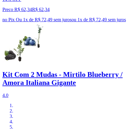
Preço R$ 62,34
R$
62
,
34
no Pix
Ou 1x de R$ 72,49 sem juros
ou
1
x de
R$ 72,49
sem juros
Kit Com 2 Mudas - Mirtilo Blueberry /
Amora Italiana Gigante
4.0