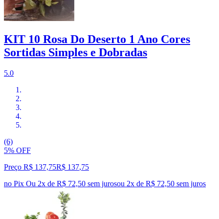
KIT 10 Rosa Do Deserto 1 Ano Cores
Sortidas Simples e Dobradas
5.0
(6)
5% OFF
Preço R$ 137,75
R$
137
,
75
no Pix
Ou 2x de R$ 72,50 sem juros
ou
2
x de
R$ 72,50
sem juros