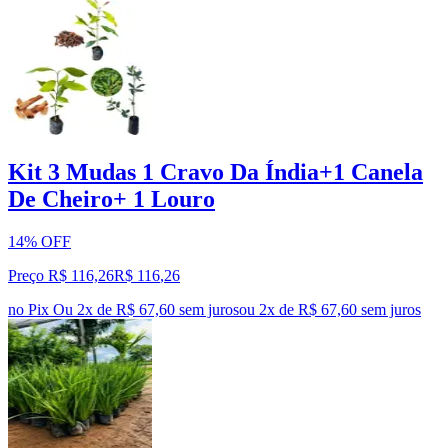
Kit 3 Mudas 1 Cravo Da Índia+1 Canela
De Cheiro+ 1 Louro
14% OFF
Preço R$ 116,26
R$
116
,
26
no Pix
Ou 2x de R$ 67,60 sem juros
ou
2
x de
R$ 67,60
sem juros