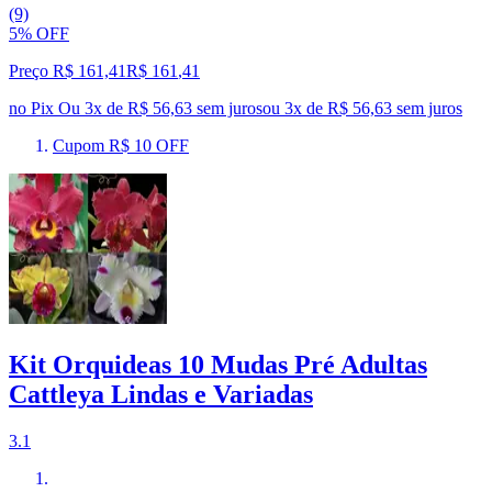
(9)
5% OFF
Preço R$ 161,41
R$
161
,
41
no Pix
Ou 3x de R$ 56,63 sem juros
ou
3
x de
R$ 56,63
sem juros
Cupom R$ 10 OFF
Kit Orquideas 10 Mudas Pré Adultas
Cattleya Lindas e Variadas
3.1