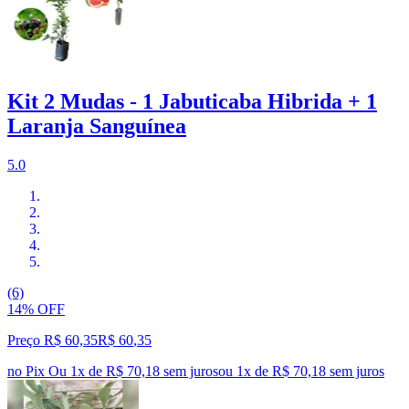
Kit 2 Mudas - 1 Jabuticaba Hibrida + 1
Laranja Sanguínea
5.0
(6)
14% OFF
Preço R$ 60,35
R$
60
,
35
no Pix
Ou 1x de R$ 70,18 sem juros
ou
1
x de
R$ 70,18
sem juros