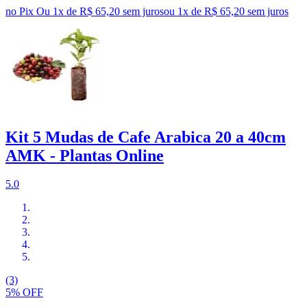
no Pix
Ou 1x de R$ 65,20 sem juros
ou
1
x de
R$ 65,20
sem juros
Kit 5 Mudas de Cafe Arabica 20 a 40cm
AMK - Plantas Online
5.0
(3)
5% OFF