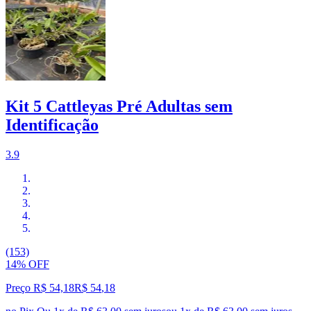
Kit 5 Cattleyas Pré Adultas sem
Identificação
3.9
(153)
14% OFF
Preço R$ 54,18
R$
54
,
18