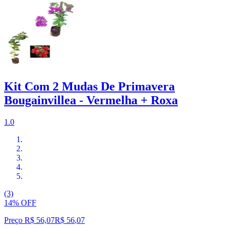
Kit Com 2 Mudas De Primavera
Bougainvillea - Vermelha + Roxa
1.0
(3)
14% OFF
Preço R$ 56,07
R$
56
,
07