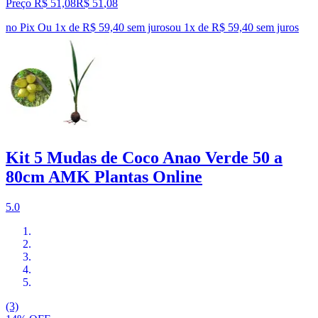
Preço R$ 51,08
R$
51
,
08
no Pix
Ou 1x de R$ 59,40 sem juros
ou
1
x de
R$ 59,40
sem juros
Kit 5 Mudas de Coco Anao Verde 50 a
80cm AMK Plantas Online
5.0
(3)