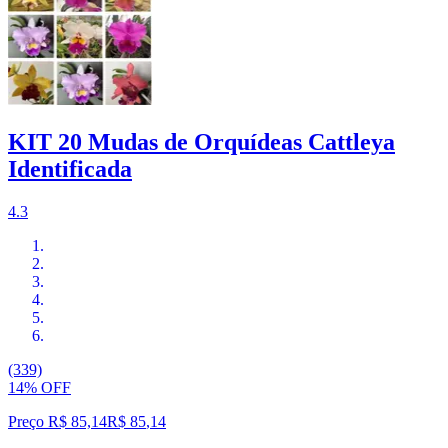
KIT 20 Mudas de Orquídeas Cattleya
Identificada
4.3
(339)
14% OFF
Preço R$ 85,14
R$
85
,
14