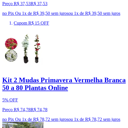
Preço R$ 37,53
R$
37
,
53
no Pix
Ou 1x de R$ 39,50 sem juros
ou
1
x de
R$ 39,50
sem juros
Cupom R$ 15 OFF
Kit 2 Mudas Primavera Vermelha Branca
50 a 80 Plantas Online
5% OFF
Preço R$ 74,78
R$
74
,
78
no Pix
Ou 1x de R$ 78,72 sem juros
ou
1
x de
R$ 78,72
sem juros