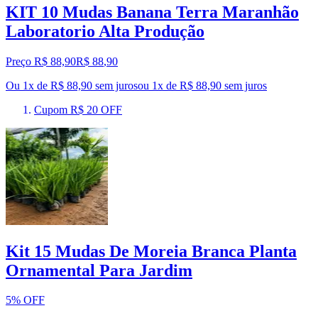
KIT 10 Mudas Banana Terra Maranhão
Laboratorio Alta Produção
Preço R$ 88,90
R$
88
,
90
Ou 1x de R$ 88,90 sem juros
ou
1
x de
R$ 88,90
sem juros
Cupom R$ 20 OFF
Kit 15 Mudas De Moreia Branca Planta
Ornamental Para Jardim
5% OFF