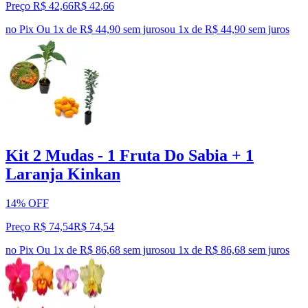
Preço R$ 42,66
R$
42
,
66
no Pix
Ou 1x de R$ 44,90 sem juros
ou
1
x de
R$ 44,90
sem juros
Kit 2 Mudas - 1 Fruta Do Sabia + 1
Laranja Kinkan
14% OFF
Preço R$ 74,54
R$
74
,
54
no Pix
Ou 1x de R$ 86,68 sem juros
ou
1
x de
R$ 86,68
sem juros