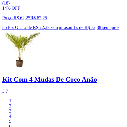
(18)
14% OFF
Preço R$ 62,25
R$
62
,
25
no Pix
Ou 1x de R$ 72,38 sem juros
ou
1
x de
R$ 72,38
sem juros
Kit Com 4 Mudas De Coco Anão
3.7