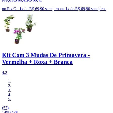
Preço R$ 66,41
R$
66
,
41
no Pix
Ou 1x de R$ 69,90 sem juros
ou
1
x de
R$ 69,90
sem juros
Kit Com 3 Mudas De Primavera -
Vermelha + Roxa + Branca
4.2
(57)
14% OFF