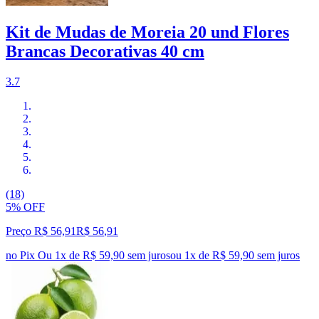
Kit de Mudas de Moreia 20 und Flores
Brancas Decorativas 40 cm
3.7
(18)
5% OFF
Preço R$ 56,91
R$
56
,
91
no Pix
Ou 1x de R$ 59,90 sem juros
ou
1
x de
R$ 59,90
sem juros