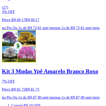
(27)
5% OFF
Preço R$ 69,17
R$
69
,
17
no Pix
Ou 1x de R$ 72,81 sem juros
ou
1
x de
R$ 72,81
sem juros
Kit 3 Mudas Ypê Amarelo Branco Roxo
7% OFF
Preço R$ 81,75
R$
81
,
75
no Pix
Ou 1x de R$ 87,90 sem juros
ou
1
x de
R$ 87,90
sem juros
Cupom R$ 10 OFF