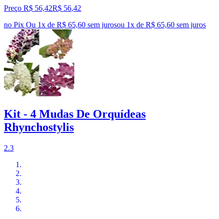
Preço R$ 56,42
R$
56
,
42
no Pix
Ou 1x de R$ 65,60 sem juros
ou
1
x de
R$ 65,60
sem juros
Kit - 4 Mudas De Orquídeas
Rhynchostylis
2.3