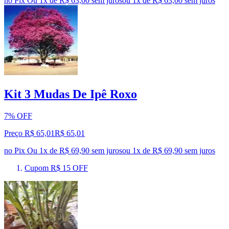
no Pix
Ou 1x de R$ 63,00 sem juros
ou
1
x de
R$ 63,00
sem juros
Kit 3 Mudas De Ipê Roxo
7% OFF
Preço R$ 65,01
R$
65
,
01
no Pix
Ou 1x de R$ 69,90 sem juros
ou
1
x de
R$ 69,90
sem juros
Cupom R$ 15 OFF