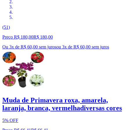
(51)
Preço R$ 180,00
R$
180
,
00
Ou 3x de R$ 60,00 sem juros
ou
3
x de
R$ 60,00
sem juros
Muda de Primavera roxa, amarela,
laranja, branca, vermelhadiversas cores
5% OFF