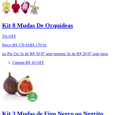
Kit 8 Mudas De Orquídeas
5% OFF
Preço R$ 170,91
R$
170
,
91
no Pix
Ou 3x de R$ 59,97 sem juros
ou
3
x de
R$ 59,97
sem juros
Cupom R$ 10 OFF
Kit 3 Mudas de Figo Negro ou Negrito