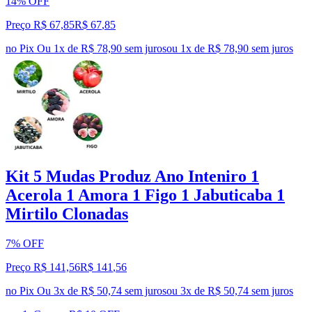
14% OFF
Preço R$ 67,85
R$
67
,
85
no Pix
Ou 1x de R$ 78,90 sem juros
ou
1
x de
R$ 78,90
sem juros
Kit 5 Mudas Produz Ano Inteniro 1
Acerola 1 Amora 1 Figo 1 Jabuticaba 1
Mirtilo Clonadas
7% OFF
Preço R$ 141,56
R$
141
,
56
no Pix
Ou 3x de R$ 50,74 sem juros
ou
3
x de
R$ 50,74
sem juros