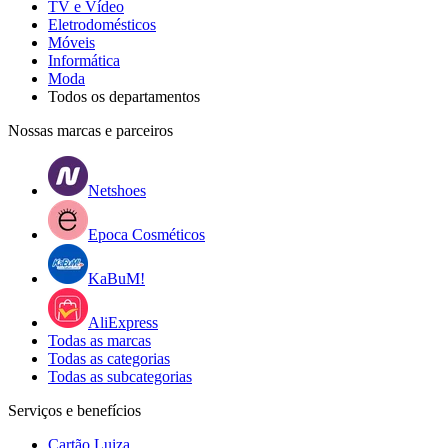
TV e Vídeo
Eletrodomésticos
Móveis
Informática
Moda
Todos os departamentos
Nossas marcas e parceiros
Netshoes
Epoca Cosméticos
KaBuM!
AliExpress
Todas as marcas
Todas as categorias
Todas as subcategorias
Serviços e benefícios
Cartão Luiza