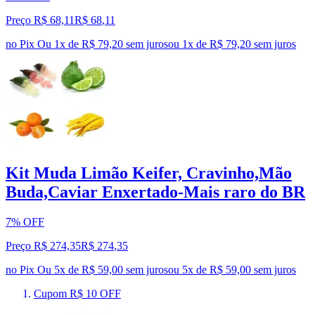
Preço R$ 68,11
R$
68
,
11
no Pix
Ou 1x de R$ 79,20 sem juros
ou
1
x de
R$ 79,20
sem juros
Kit Muda Limão Keifer, Cravinho,Mão
Buda,Caviar Enxertado-Mais raro do BR
7% OFF
Preço R$ 274,35
R$
274
,
35
no Pix
Ou 5x de R$ 59,00 sem juros
ou
5
x de
R$ 59,00
sem juros
Cupom R$ 10 OFF