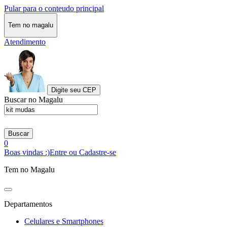
Pular para o conteudo principal
Tem no magalu
Atendimento
Digite seu CEP
Buscar no Magalu
Buscar
0
Boas vindas :)
Entre ou Cadastre-se
Tem no Magalu
Departamentos
Celulares e Smartphones