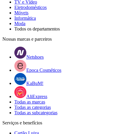
TV e Vídeo
Eletrodomésticos
Móveis
Informática
Moda
Todos os departamentos
Nossas marcas e parceiros
Netshoes
Epoca Cosméticos
KaBuM!
AliExpress
Todas as marcas
Todas as categorias
Todas as subcategorias
Serviços e benefícios
Cartão Luiza