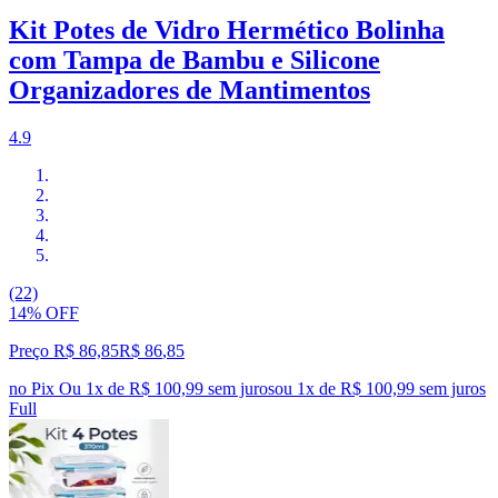
Kit Potes de Vidro Hermético Bolinha
com Tampa de Bambu e Silicone
Organizadores de Mantimentos
4.9
(22)
14% OFF
Preço R$ 86,85
R$
86
,
85
no Pix
Ou 1x de R$ 100,99 sem juros
ou
1
x de
R$ 100,99
sem juros
Full