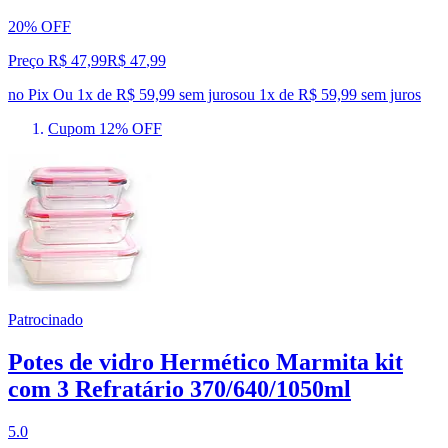
20% OFF
Preço R$ 47,99
R$
47
,
99
no Pix
Ou 1x de R$ 59,99 sem juros
ou
1
x de
R$ 59,99
sem juros
Cupom 12% OFF
Patrocinado
Potes de vidro Hermético Marmita kit
com 3 Refratário 370/640/1050ml
5.0