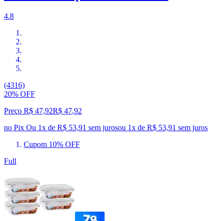
4.8
(4316)
20% OFF
Preço R$ 47,92
R$
47
,
92
no Pix
Ou 1x de R$ 53,91 sem juros
ou
1
x de
R$ 53,91
sem juros
Cupom 10% OFF
Full