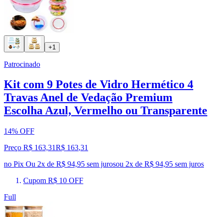
+1
Patrocinado
Kit com 9 Potes de Vidro Hermético 4
Travas Anel de Vedação Premium
Escolha Azul, Vermelho ou Transparente
14% OFF
Preço R$ 163,31
R$
163
,
31
no Pix
Ou 2x de R$ 94,95 sem juros
ou
2
x de
R$ 94,95
sem juros
Cupom R$ 10 OFF
Full