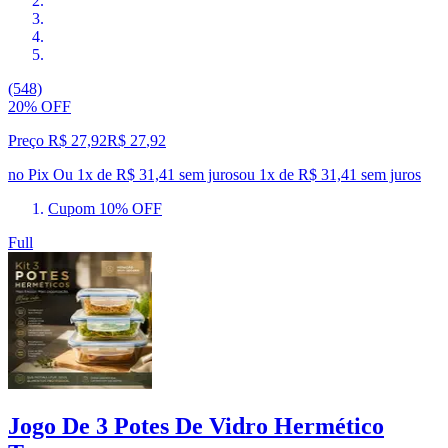
(548)
20% OFF
Preço R$ 27,92
R$
27
,
92
no Pix
Ou 1x de R$ 31,41 sem juros
ou
1
x de
R$ 31,41
sem juros
Cupom 10% OFF
Full
Jogo De 3 Potes De Vidro Hermético