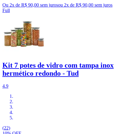
Ou 2x de R$ 90,00 sem juros
ou
2
x de
R$ 90,00
sem juros
Full
Kit 7 potes de vidro com tampa inox
hermético redondo - Tud
4.9
(22)
10% OFF