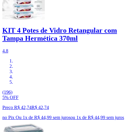
KIT 4 Potes de Vidro Retangular com
Tampa Hermética 370ml
4.8
(196)
5% OFF
Preço R$ 42,74
R$
42
,
74
no Pix
Ou 1x de R$ 44,99 sem juros
ou
1
x de
R$ 44,99
sem juros