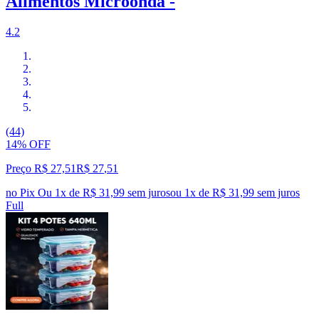
Alimentos Microonda -
4.2
(44)
14% OFF
Preço R$ 27,51
R$
27
,
51
no Pix
Ou 1x de R$ 31,99 sem juros
ou
1
x de
R$ 31,99
sem juros
Full