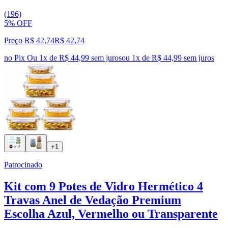
(196)
5% OFF
Preço R$ 42,74
R$
42
,
74
no Pix
Ou 1x de R$ 44,99 sem juros
ou
1
x de
R$ 44,99
sem juros
+1
Patrocinado
Kit com 9 Potes de Vidro Hermético 4
Travas Anel de Vedação Premium
Escolha Azul, Vermelho ou Transparente