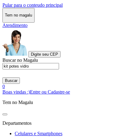
Pular para o conteudo principal
Tem no magalu
Atendimento
Digite seu CEP
Buscar no Magalu
Buscar
0
Boas vindas :)
Entre ou Cadastre-se
Tem no Magalu
Departamentos
Celulares e Smartphones