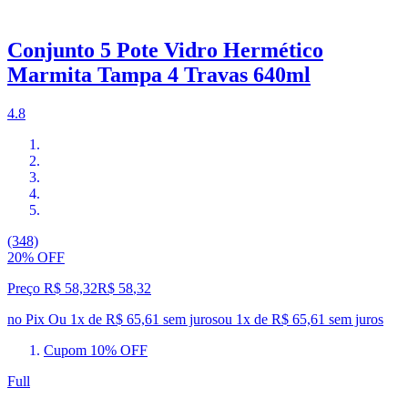
Conjunto 5 Pote Vidro Hermético
Marmita Tampa 4 Travas 640ml
4.8
(348)
20% OFF
Preço R$ 58,32
R$
58
,
32
no Pix
Ou 1x de R$ 65,61 sem juros
ou
1
x de
R$ 65,61
sem juros
Cupom 10% OFF
Full