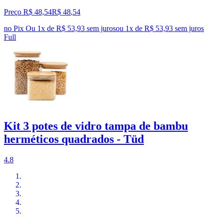
Preço R$ 48,54
R$
48
,
54
no Pix
Ou 1x de R$ 53,93 sem juros
ou
1
x de
R$ 53,93
sem juros
Full
Kit 3 potes de vidro tampa de bambu
herméticos quadrados - Tüd
4.8