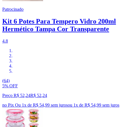
Patrocinado
Kit 6 Potes Para Tempero Vidro 200ml
Hermético Tampa Cor Transparente
4.8
(64)
5% OFF
Preço R$ 52,24
R$
52
,
24
no Pix
Ou 1x de R$ 54,99 sem juros
ou
1
x de
R$ 54,99
sem juros