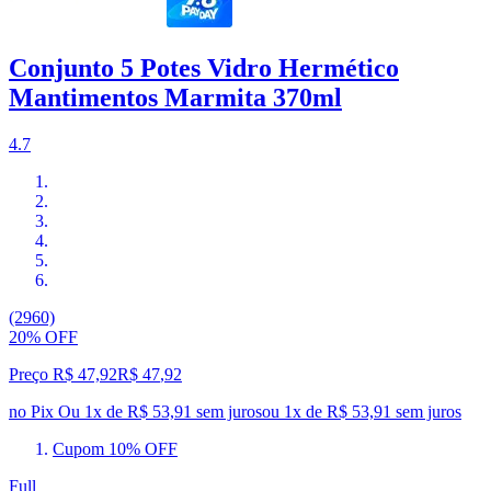
Conjunto 5 Potes Vidro Hermético
Mantimentos Marmita 370ml
4.7
(2960)
20% OFF
Preço R$ 47,92
R$
47
,
92
no Pix
Ou 1x de R$ 53,91 sem juros
ou
1
x de
R$ 53,91
sem juros
Cupom 10% OFF
Full