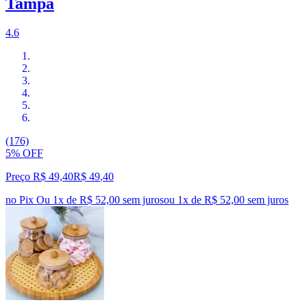
Tampa
4.6
(176)
5% OFF
Preço R$ 49,40
R$
49
,
40
no Pix
Ou 1x de R$ 52,00 sem juros
ou
1
x de
R$ 52,00
sem juros