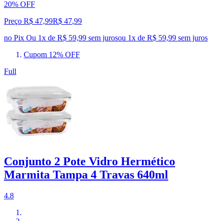
20% OFF
Preço R$ 47,99
R$
47
,
99
no Pix
Ou 1x de R$ 59,99 sem juros
ou
1
x de
R$ 59,99
sem juros
Cupom 12% OFF
Full
Conjunto 2 Pote Vidro Hermético
Marmita Tampa 4 Travas 640ml
4.8