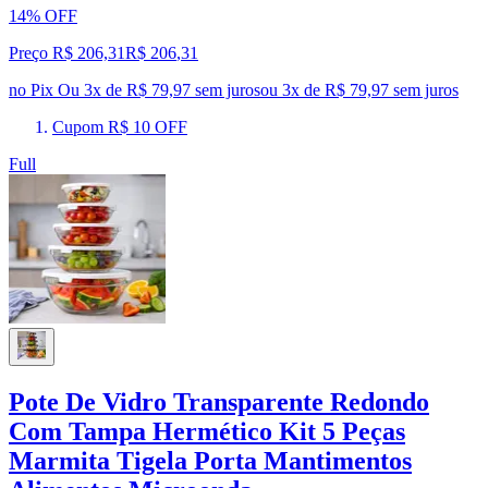
14% OFF
Preço R$ 206,31
R$
206
,
31
no Pix
Ou 3x de R$ 79,97 sem juros
ou
3
x de
R$ 79,97
sem juros
Cupom R$ 10 OFF
Full
Pote De Vidro Transparente Redondo
Com Tampa Hermético Kit 5 Peças
Marmita Tigela Porta Mantimentos