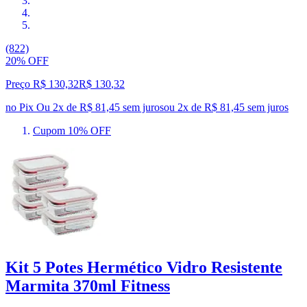
(822)
20% OFF
Preço R$ 130,32
R$
130
,
32
no Pix
Ou 2x de R$ 81,45 sem juros
ou
2
x de
R$ 81,45
sem juros
Cupom 10% OFF
Kit 5 Potes Hermético Vidro Resistente
Marmita 370ml Fitness