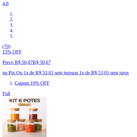
4.8
(70)
15% OFF
Preço R$ 50,07
R$
50
,
07
no Pix
Ou 1x de R$ 53,01 sem juros
ou
1
x de
R$ 53,01
sem juros
Cupom 10% OFF
Full