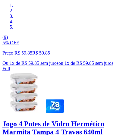
(9)
5% OFF
Preço R$ 59,85
R$
59
,
85
Ou 1x de R$ 59,85 sem juros
ou
1
x de
R$ 59,85
sem juros
Full
Jogo 4 Potes de Vidro Hermético
Marmita Tampa 4 Travas 640ml