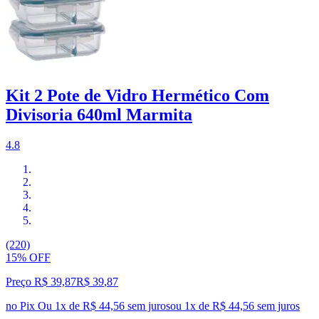
Kit 2 Pote de Vidro Hermético Com
Divisoria 640ml Marmita
4.8
(220)
15% OFF
Preço R$ 39,87
R$
39
,
87
no Pix
Ou 1x de R$ 44,56 sem juros
ou
1
x de
R$ 44,56
sem juros