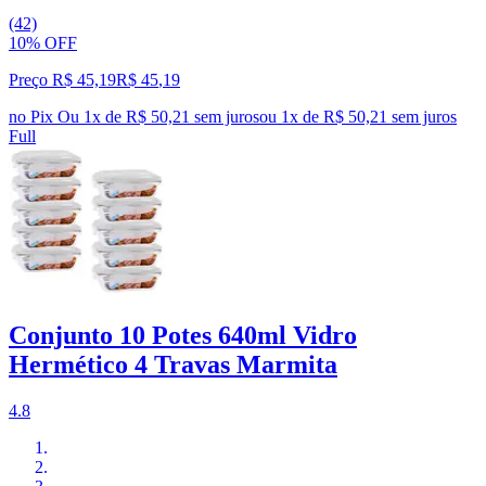
(42)
10% OFF
Preço R$ 45,19
R$
45
,
19
no Pix
Ou 1x de R$ 50,21 sem juros
ou
1
x de
R$ 50,21
sem juros
Full
Conjunto 10 Potes 640ml Vidro
Hermético 4 Travas Marmita
4.8