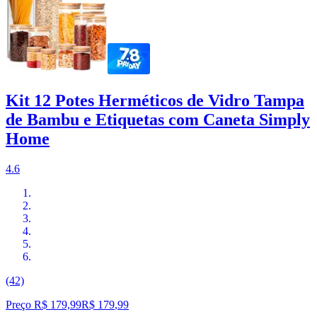
Kit 12 Potes Herméticos de Vidro Tampa
de Bambu e Etiquetas com Caneta Simply
Home
4.6
(42)
Preço R$ 179,99
R$
179
,
99