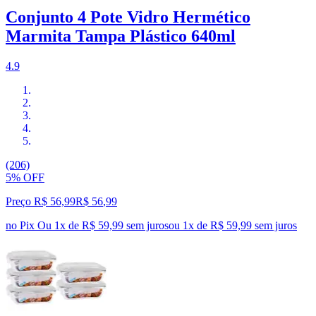
Conjunto 4 Pote Vidro Hermético
Marmita Tampa Plástico 640ml
4.9
(206)
5% OFF
Preço R$ 56,99
R$
56
,
99
no Pix
Ou 1x de R$ 59,99 sem juros
ou
1
x de
R$ 59,99
sem juros