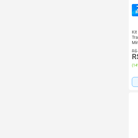
Kit
Tra
Min
R$
R
(
14