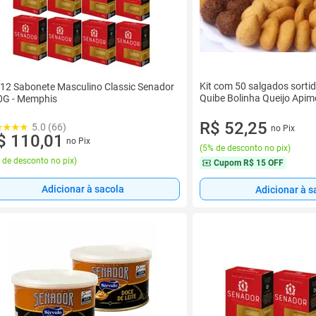
Kit com 50 salgados sorti
 12 Sabonete Masculino Classic Senador
Quibe Bolinha Queijo Apim
0G - Memphis
R$ 52,25
5.0 (66)
no Pix
$ 110,01
no Pix
(
5% de desconto no pix
)
 de desconto no pix
)
Cupom
R$ 15 OFF
Adicionar à sacola
Adicionar à s