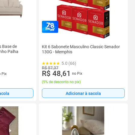
s Base de
Kit 6 Sabonete Masculino Classic Senador
inho Palha
130G - Memphis
5.0 (66)
R$ 57,37
R$ 48,61
no Pix
 Pix
(
5% de desconto no pix
)
acola
Adicionar à sacola