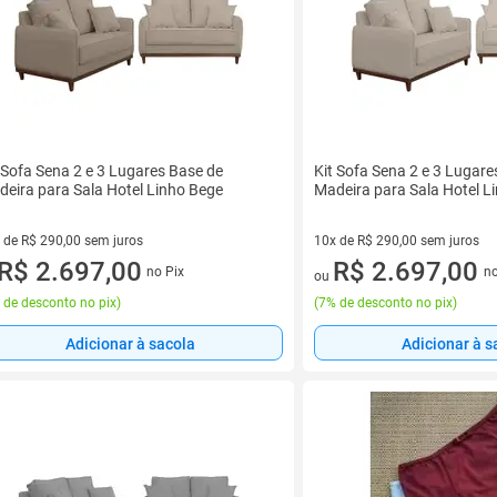
 Sofa Sena 2 e 3 Lugares Base de
Kit Sofa Sena 2 e 3 Lugare
eira para Sala Hotel Linho Bege
Madeira para Sala Hotel L
 de R$ 290,00 sem juros
10x de R$ 290,00 sem juros
vez de R$ 290,00 sem juros
R$ 2.697,00
10 vez de R$ 290,00 sem juros
R$ 2.697,00
no Pix
no
ou
 de desconto no pix
)
(
7% de desconto no pix
)
Adicionar à sacola
Adicionar à s