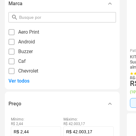
Marca
pesquisar
por
filtro
Aero Print
Android
Pat
Buzzer
KIT
Caf
Sua
alm
Chevrolet
R$
Ver todos
R
(
10
Preço
Mínimo:
Máximo:
R$ 2,44
R$ 42.003,17