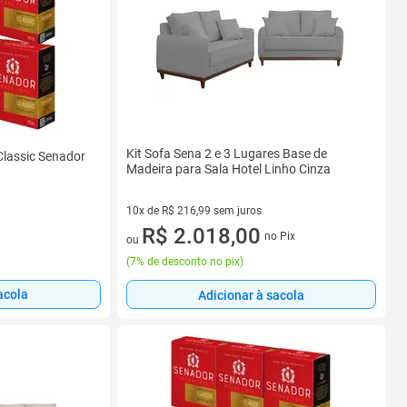
Kit Sofa Sena 2 e 3 Lugares Base de
Classic Senador
Madeira para Sala Hotel Linho Cinza
10x de R$ 216,99 sem juros
10 vez de R$ 216,99 sem juros
R$ 2.018,00
no Pix
ou
(
7% de desconto no pix
)
acola
Adicionar à sacola