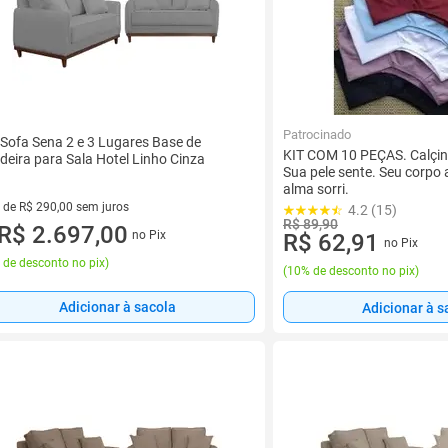
Patrocinado
 Sofa Sena 2 e 3 Lugares Base de
KIT COM 10 PEÇAS. Calçin
eira para Sala Hotel Linho Cinza
Sua pele sente. Seu corpo
alma sorri.
 de R$ 290,00 sem juros
4.2 (15)
R$ 89,90
vez de R$ 290,00 sem juros
R$ 2.697,00
no Pix
R$ 62,91
no Pix
 de desconto no pix
)
(
10% de desconto no pix
)
Adicionar à sacola
Adicionar à s