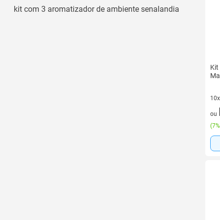
kit com 3 aromatizador de ambiente senalandia
Kit
Mad
10x
10 
ou
(
7%