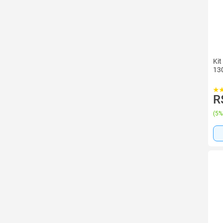
Kit
13
R
(
5%