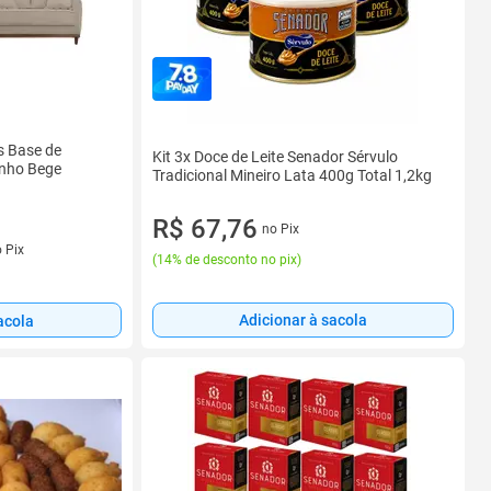
s Base de
Kit 3x Doce de Leite Senador Sérvulo
inho Bege
Tradicional Mineiro Lata 400g Total 1,2kg
R$ 67,76
no Pix
 Pix
(
14% de desconto no pix
)
Adicionar à sacola
acola