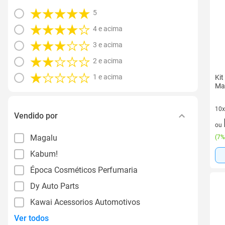
5
4 e acima
3 e acima
2 e acima
1 e acima
Kit
Mad
10x
Vendido por
10 
ou
Magalu
(
7%
Kabum!
Época Cosméticos Perfumaria
Dy Auto Parts
Kawai Acessorios Automotivos
Ver todos