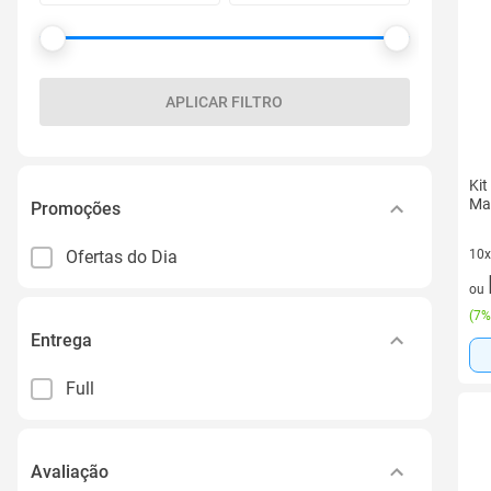
APLICAR FILTRO
Kit
Mad
Promoções
Ofertas do Dia
10x
10 
ou
(
7%
Entrega
Full
Avaliação