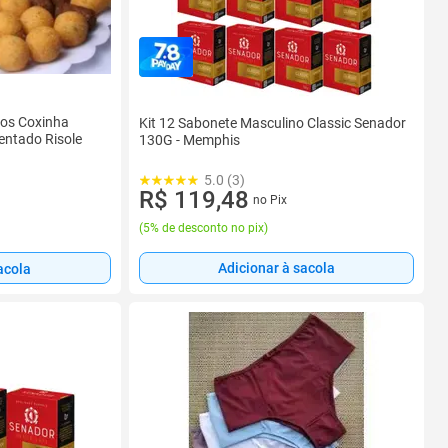
dos Coxinha
Kit 12 Sabonete Masculino Classic Senador
entado Risole
130G - Memphis
5.0 (3)
R$ 119,48
no Pix
(
5% de desconto no pix
)
Adicionar à sacola
acola