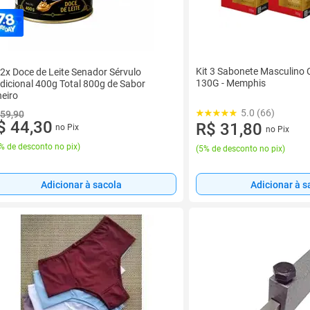
Kit 3 Sabonete Masculino 
 2x Doce de Leite Senador Sérvulo
130G - Memphis
dicional 400g Total 800g de Sabor
eiro
5.0 (66)
 59,90
$ 44,30
R$ 31,80
no Pix
no Pix
% de desconto no pix
)
(
5% de desconto no pix
)
Adicionar à sacola
Adicionar à s