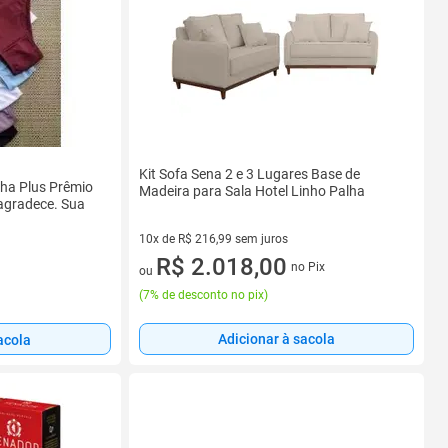
Kit Sofa Sena 2 e 3 Lugares Base de
ha Plus Prêmio
Madeira para Sala Hotel Linho Palha
 agradece. Sua
10x de R$ 216,99 sem juros
10 vez de R$ 216,99 sem juros
R$ 2.018,00
no Pix
ou
(
7% de desconto no pix
)
Adicionar à sacola
acola