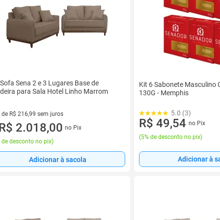
 Sofa Sena 2 e 3 Lugares Base de
Kit 6 Sabonete Masculino 
eira para Sala Hotel Linho Marrom
130G - Memphis
5.0 (3)
 de R$ 216,99 sem juros
R$ 49,54
no Pix
vez de R$ 216,99 sem juros
R$ 2.018,00
no Pix
(
5% de desconto no pix
)
 de desconto no pix
)
Adicionar à s
Adicionar à sacola