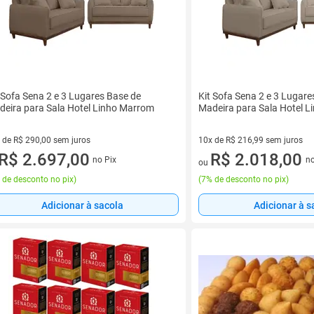
 Sofa Sena 2 e 3 Lugares Base de
Kit Sofa Sena 2 e 3 Lugare
eira para Sala Hotel Linho Marrom
Madeira para Sala Hotel L
 de R$ 290,00 sem juros
10x de R$ 216,99 sem juros
vez de R$ 290,00 sem juros
R$ 2.697,00
10 vez de R$ 216,99 sem juros
R$ 2.018,00
no Pix
no
ou
 de desconto no pix
)
(
7% de desconto no pix
)
Adicionar à sacola
Adicionar à s