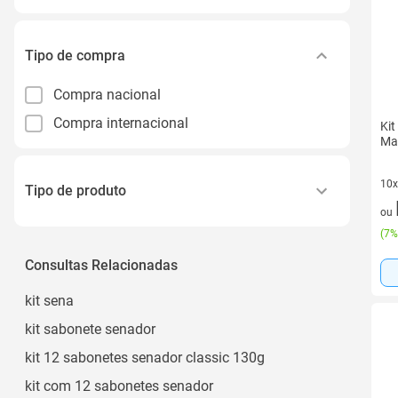
Tipo de compra
Compra nacional
Compra internacional
Kit
Mad
10x
Tipo de produto
10 
ou
Central Multimídia
(
7%
Retrovisor
Consultas Relacionadas
Sensor de Estacionamento
kit sena
Kit de Instalação para Central Multimídia
kit sabonete senador
Câmera e Filmadora para Veículos
kit 12 sabonetes senador classic 130g
Ver todos
kit com 12 sabonetes senador