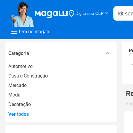
Buscar n
Digite seu CEP
Buscar
Tem no magalu
P
Categoria
Automotivo
Casa e Construção
Mercado
Re
Moda
+ d
Decoração
Ver todos