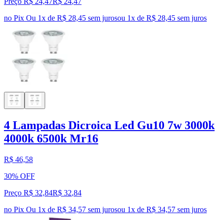
Preço R$ 24,47
R$
24
,
47
no Pix
Ou 1x de R$ 28,45 sem juros
ou
1
x de
R$ 28,45
sem juros
4 Lampadas Dicroica Led Gu10 7w 3000k
4000k 6500k Mr16
R$ 46,58
30% OFF
Preço R$ 32,84
R$
32
,
84
no Pix
Ou 1x de R$ 34,57 sem juros
ou
1
x de
R$ 34,57
sem juros