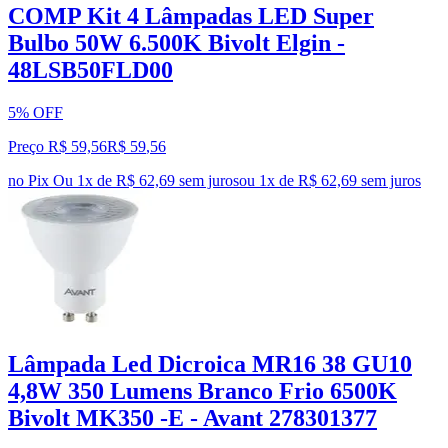
COMP Kit 4 Lâmpadas LED Super
Bulbo 50W 6.500K Bivolt Elgin -
48LSB50FLD00
5% OFF
Preço R$ 59,56
R$
59
,
56
no Pix
Ou 1x de R$ 62,69 sem juros
ou
1
x de
R$ 62,69
sem juros
Lâmpada Led Dicroica MR16 38 GU10
4,8W 350 Lumens Branco Frio 6500K
Bivolt MK350 -E - Avant 278301377