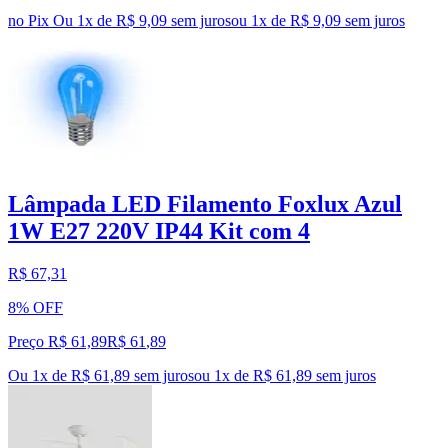
no Pix
Ou 1x de R$ 9,09 sem juros
ou
1
x de
R$ 9,09
sem juros
Lâmpada LED Filamento Foxlux Azul
1W E27 220V IP44 Kit com 4
R$ 67,31
8% OFF
Preço R$ 61,89
R$
61
,
89
Ou 1x de R$ 61,89 sem juros
ou
1
x de
R$ 61,89
sem juros