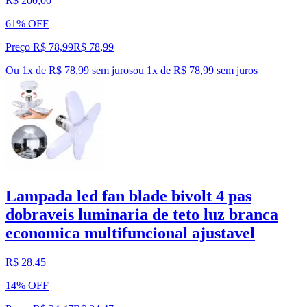
R$ 200,00
61% OFF
Preço R$ 78,99
R$
78
,
99
Ou 1x de R$ 78,99 sem juros
ou
1
x de
R$ 78,99
sem juros
Lampada led fan blade bivolt 4 pas
dobraveis luminaria de teto luz branca
economica multifuncional ajustavel
R$ 28,45
14% OFF