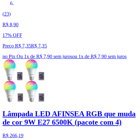
(23)
R$ 8,90
17% OFF
Preço R$ 7,35
R$
7
,
35
no Pix
Ou 1x de R$ 7,90 sem juros
ou
1
x de
R$ 7,90
sem juros
Lâmpada LED AFINSEA RGB que muda
de cor 9W E27 6500K (pacote com 4)
R$ 266,19