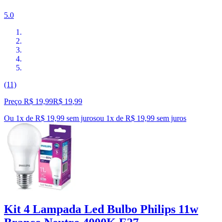
5.0
(11)
Preço R$ 19,99
R$
19
,
99
Ou 1x de R$ 19,99 sem juros
ou
1
x de
R$ 19,99
sem juros
Kit 4 Lampada Led Bulbo Philips 11w