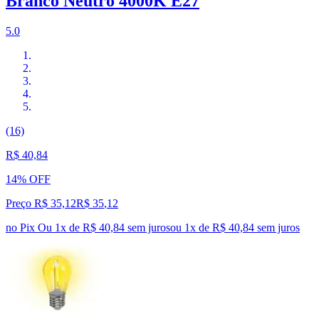
Branco Neutro 4000K E27
5.0
(16)
R$ 40,84
14% OFF
Preço R$ 35,12
R$
35
,
12
no Pix
Ou 1x de R$ 40,84 sem juros
ou
1
x de
R$ 40,84
sem juros