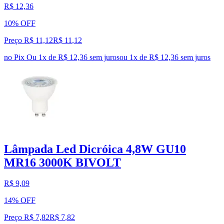
R$ 12,36
10% OFF
Preço R$ 11,12
R$
11
,
12
no Pix
Ou 1x de R$ 12,36 sem juros
ou
1
x de
R$ 12,36
sem juros
Lâmpada Led Dicróica 4,8W GU10
MR16 3000K BIVOLT
R$ 9,09
14% OFF
Preço R$ 7,82
R$
7
,
82