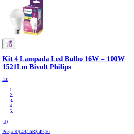
Kit 4 Lampada Led Bulbo 16W = 100W
1521Lm Bivolt Philips
4.0
(3)
Preço R$ 49,56
R$
49
,
56