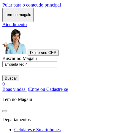
Pular para o conteudo principal
Tem no magalu
Atendimento
Digite seu CEP
Buscar no Magalu
Buscar
0
Boas vindas :)
Entre ou Cadastre-se
Tem no Magalu
Departamentos
Celulares e Smartphones