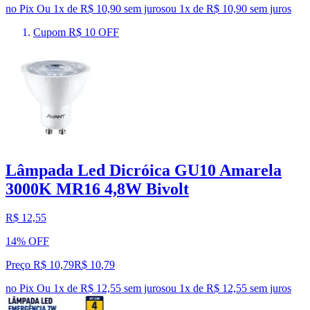
no Pix
Ou 1x de R$ 10,90 sem juros
ou
1
x de
R$ 10,90
sem juros
Cupom R$ 10 OFF
Lâmpada Led Dicróica GU10 Amarela
3000K MR16 4,8W Bivolt
R$ 12,55
14% OFF
Preço R$ 10,79
R$
10
,
79
no Pix
Ou 1x de R$ 12,55 sem juros
ou
1
x de
R$ 12,55
sem juros