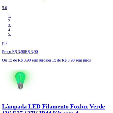
5.0
(5)
Preço R$ 3,90
R$
3
,
90
Ou 1x de R$ 3,90 sem juros
ou
1
x de
R$ 3,90
sem juros
Lâmpada LED Filamento Foxlux Verde