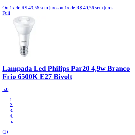
Ou 1x de R$ 49,56 sem juros
ou
1
x de
R$ 49,56
sem juros
Full
Lampada Led Philips Par20 4,9w Branco
Frio 6500K E27 Bivolt
5.0
(1)