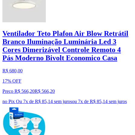
Ventilador Teto Plafon Air Blow Retrátil
Branco Iluminação Luminária Led 3
Cores Dimerizável Controle Remoto 4
Pás Moderno Bivolt Economico Casa
R$ 680,00
17% OFF
Preço R$ 566,20
R$
566
,
20
no Pix
Ou 7x de R$ 85,14 sem juros
ou
7
x de
R$ 85,14
sem juros