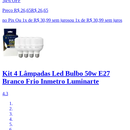
54% OFF
Preço R$ 26,65
R$
26
,
65
no Pix
Ou 1x de R$ 30,99 sem juros
ou
1
x de
R$ 30,99
sem juros
Kit 4 Lâmpadas Led Bulbo 50w E27
Branco Frio Inmetro Luminarte
4.3