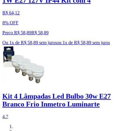
1W E27 127V IP44 Kit com 4
R$ 64,12
8% OFF
Preço R$ 58,89
R$
58
,
89
Ou 1x de R$ 58,89 sem juros
ou
1
x de
R$ 58,89
sem juros
Kit 4 Lâmpadas Led Bulbo 30w E27
Branco Frio Inmetro Luminarte
4.7