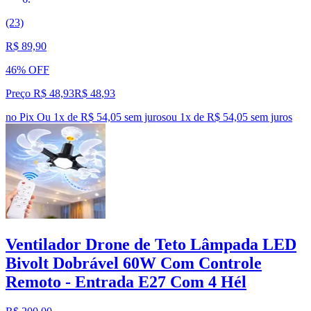
(23)
R$ 89,90
46% OFF
Preço R$ 48,93
R$
48
,
93
no Pix
Ou 1x de R$ 54,05 sem juros
ou
1
x de
R$ 54,05
sem juros
Ventilador Drone de Teto Lâmpada LED
Bivolt Dobrável 60W Com Controle
Remoto - Entrada E27 Com 4 Hél