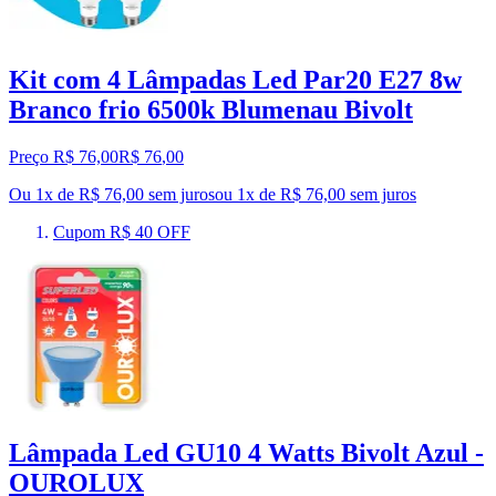
Kit com 4 Lâmpadas Led Par20 E27 8w
Branco frio 6500k Blumenau Bivolt
Preço R$ 76,00
R$
76
,
00
Ou 1x de R$ 76,00 sem juros
ou
1
x de
R$ 76,00
sem juros
Cupom R$ 40 OFF
Lâmpada Led GU10 4 Watts Bivolt Azul -
OUROLUX