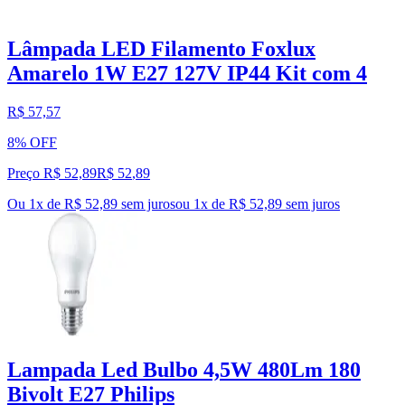
Lâmpada LED Filamento Foxlux
Amarelo 1W E27 127V IP44 Kit com 4
R$ 57,57
8% OFF
Preço R$ 52,89
R$
52
,
89
Ou 1x de R$ 52,89 sem juros
ou
1
x de
R$ 52,89
sem juros
Lampada Led Bulbo 4,5W 480Lm 180
Bivolt E27 Philips