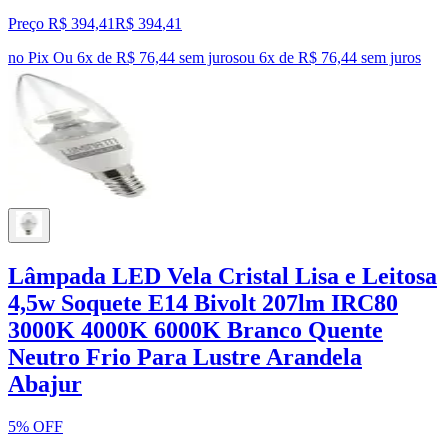
Preço R$ 394,41
R$
394
,
41
no Pix
Ou 6x de R$ 76,44 sem juros
ou
6
x de
R$ 76,44
sem juros
Lâmpada LED Vela Cristal Lisa e Leitosa
4,5w Soquete E14 Bivolt 207lm IRC80
3000K 4000K 6000K Branco Quente
Neutro Frio Para Lustre Arandela
Abajur
5% OFF