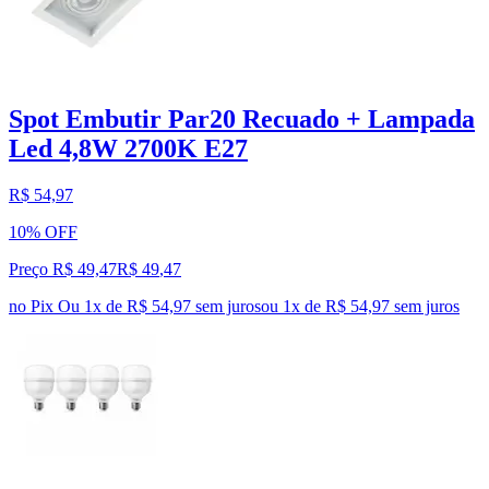
Spot Embutir Par20 Recuado + Lampada
Led 4,8W 2700K E27
R$ 54,97
10% OFF
Preço R$ 49,47
R$
49
,
47
no Pix
Ou 1x de R$ 54,97 sem juros
ou
1
x de
R$ 54,97
sem juros