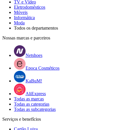
TV e Vídeo
Eletrodomésticos
Móveis
Informática
Moda
Todos os departamentos
Nossas marcas e parceiros
Netshoes
Epoca Cosméticos
KaBuM!
AliExpress
Todas as marcas
Todas as categorias
Todas as subcategorias
Serviços e benefícios
Cartão Luiza