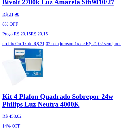
Bivolt 2700k Luz Amarela Sth9010/27
R$ 21,90
8% OFF
Preço R$ 20,15
R$
20
,
15
no Pix
Ou 1x de R$ 21,02 sem juros
ou
1
x de
R$ 21,02
sem juros
Kit 4 Plafon Quadrado Sobrepor 24w
Philips Luz Neutra 4000K
R$ 458,62
14% OFF