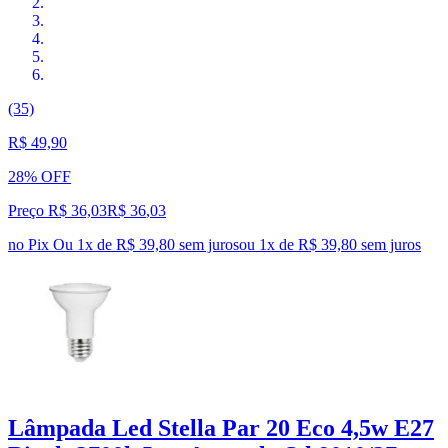
(35)
R$ 49,90
28% OFF
Preço R$ 36,03
R$
36
,
03
no Pix
Ou 1x de R$ 39,80 sem juros
ou
1
x de
R$ 39,80
sem juros
Lâmpada Led Stella Par 20 Eco 4,5w E27