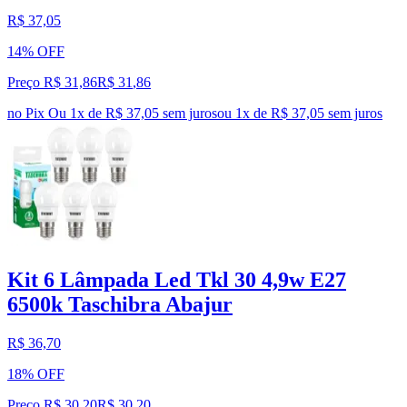
R$ 37,05
14% OFF
Preço R$ 31,86
R$
31
,
86
no Pix
Ou 1x de R$ 37,05 sem juros
ou
1
x de
R$ 37,05
sem juros
Kit 6 Lâmpada Led Tkl 30 4,9w E27
6500k Taschibra Abajur
R$ 36,70
18% OFF
Preço R$ 30,20
R$
30
,
20