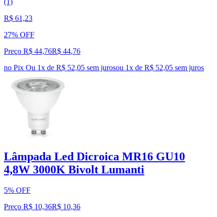
(1)
R$ 61,23
27% OFF
Preço R$ 44,76
R$
44
,
76
no Pix
Ou 1x de R$ 52,05 sem juros
ou
1
x de
R$ 52,05
sem juros
Lâmpada Led Dicroica MR16 GU10
4,8W 3000K Bivolt Lumanti
5% OFF
Preço R$ 10,36
R$
10
,
36