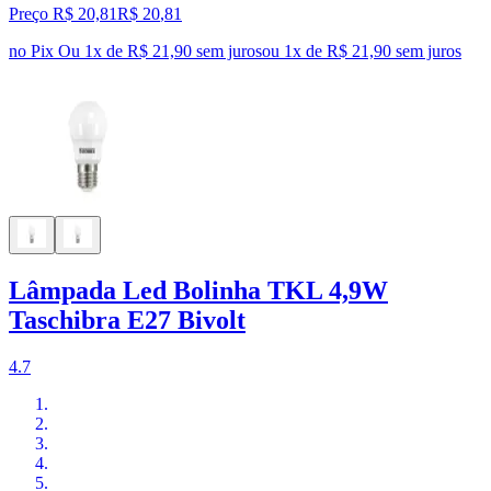
Preço R$ 20,81
R$
20
,
81
no Pix
Ou 1x de R$ 21,90 sem juros
ou
1
x de
R$ 21,90
sem juros
Lâmpada Led Bolinha TKL 4,9W
Taschibra E27 Bivolt
4.7