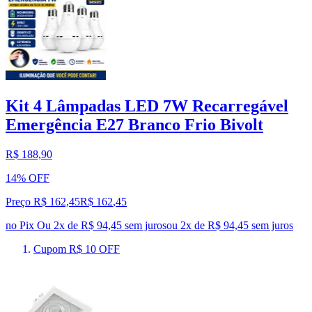
Kit 4 Lâmpadas LED 7W Recarregável
Emergência E27 Branco Frio Bivolt
R$ 188,90
14% OFF
Preço R$ 162,45
R$
162
,
45
no Pix
Ou 2x de R$ 94,45 sem juros
ou
2
x de
R$ 94,45
sem juros
Cupom R$ 10 OFF