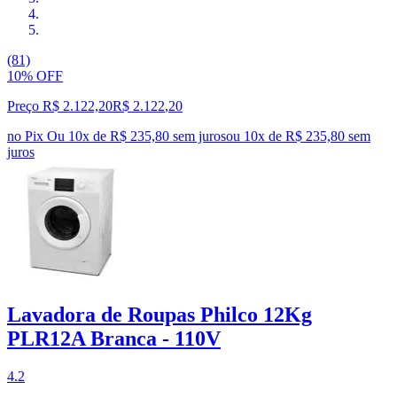
(81)
10% OFF
Preço R$ 2.122,20
R$
2.122
,
20
no Pix
Ou 10x de R$ 235,80 sem juros
ou
10
x de
R$ 235,80
sem
juros
Lavadora de Roupas Philco 12Kg
PLR12A Branca - 110V
4.2