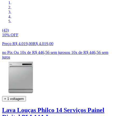
(43)
10% OFF
Preço R$ 4.019,00
R$
4.019
,
00
no Pix
Ou 10x de R$ 446,56 sem juros
ou
10
x de
R$ 446,56
sem
juros
+ 1 voltagem
Lava Louças Philco 14 Serviços Painel