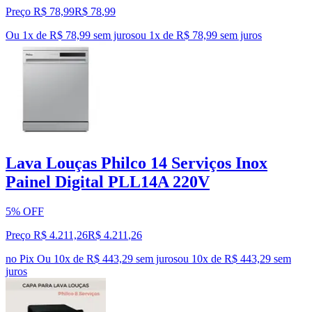
Preço R$ 78,99
R$
78
,
99
Ou 1x de R$ 78,99 sem juros
ou
1
x de
R$ 78,99
sem juros
Lava Louças Philco 14 Serviços Inox
Painel Digital PLL14A 220V
5% OFF
Preço R$ 4.211,26
R$
4.211
,
26
no Pix
Ou 10x de R$ 443,29 sem juros
ou
10
x de
R$ 443,29
sem
juros