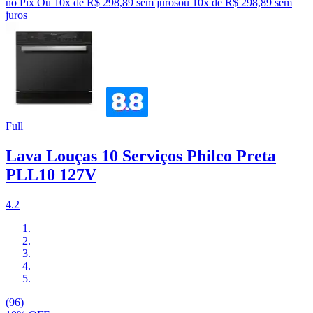
no Pix
Ou 10x de R$ 298,89 sem juros
ou
10
x de
R$ 298,89
sem
juros
Full
Lava Louças 10 Serviços Philco Preta
PLL10 127V
4.2
(96)