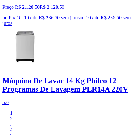
Preço R$ 2.128,50
R$
2.128
,
50
no Pix
Ou 10x de R$ 236,50 sem juros
ou
10
x de
R$ 236,50
sem
juros
Máquina De Lavar 14 Kg Philco 12
Programas De Lavagem PLR14A 220V
5.0