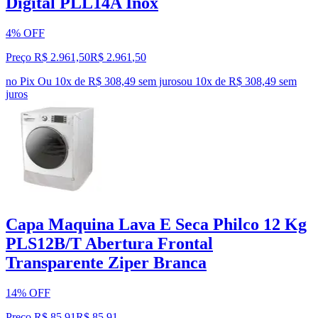
Digital PLL14A Inox
4% OFF
Preço R$ 2.961,50
R$
2.961
,
50
no Pix
Ou 10x de R$ 308,49 sem juros
ou
10
x de
R$ 308,49
sem
juros
Capa Maquina Lava E Seca Philco 12 Kg
PLS12B/T Abertura Frontal
Transparente Ziper Branca
14% OFF
Preço R$ 85,91
R$
85
,
91