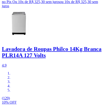
no Pix
Ou 10x de R$ 325,30 sem juros
ou
10
x de
R$ 325,30
sem
juros
Lavadora de Roupas Philco 14Kg Branca
PLR14A 127 Volts
4.9
(129)
10% OFF