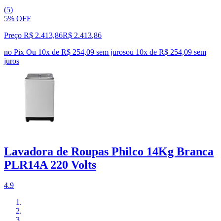
(5)
5% OFF
Preço R$ 2.413,86
R$
2.413
,
86
no Pix
Ou 10x de R$ 254,09 sem juros
ou
10
x de
R$ 254,09
sem
juros
Lavadora de Roupas Philco 14Kg Branca
PLR14A 220 Volts
4.9