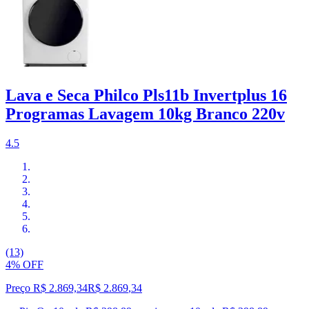
Lava e Seca Philco Pls11b Invertplus 16
Programas Lavagem 10kg Branco 220v
4.5
(13)
4% OFF
Preço R$ 2.869,34
R$
2.869
,
34