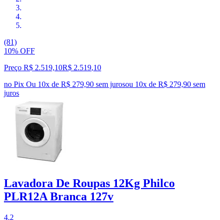
(81)
10% OFF
Preço R$ 2.519,10
R$
2.519
,
10
no Pix
Ou 10x de R$ 279,90 sem juros
ou
10
x de
R$ 279,90
sem
juros
Lavadora De Roupas 12Kg Philco
PLR12A Branca 127v
4.2