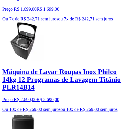
Preço R$ 1.699,00
R$
1.699
,
00
Ou 7x de R$ 242,71 sem juros
ou
7
x de
R$ 242,71
sem juros
Máquina de Lavar Roupas Inox Philco
14kg 12 Programas de Lavagem Titânio
PLR14B14
Preço R$ 2.690,00
R$
2.690
,
00
Ou 10x de R$ 269,00 sem juros
ou
10
x de
R$ 269,00
sem juros