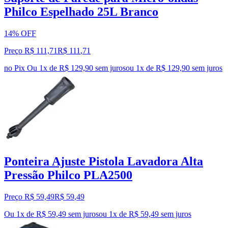
Philco Espelhado 25L Branco
14% OFF
Preço R$ 111,71
R$
111
,
71
no Pix
Ou 1x de R$ 129,90 sem juros
ou
1
x de
R$ 129,90
sem juros
Ponteira Ajuste Pistola Lavadora Alta
Pressão Philco PLA2500
Preço R$ 59,49
R$
59
,
49
Ou 1x de R$ 59,49 sem juros
ou
1
x de
R$ 59,49
sem juros