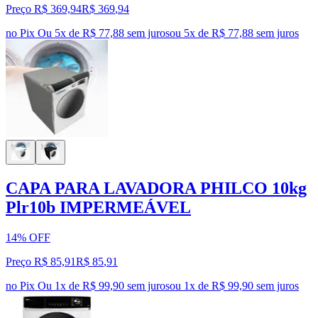
Preço R$ 369,94
R$
369
,
94
no Pix
Ou 5x de R$ 77,88 sem juros
ou
5
x de
R$ 77,88
sem juros
CAPA PARA LAVADORA PHILCO 10kg
Plr10b IMPERMEÁVEL
14% OFF
Preço R$ 85,91
R$
85
,
91
no Pix
Ou 1x de R$ 99,90 sem juros
ou
1
x de
R$ 99,90
sem juros