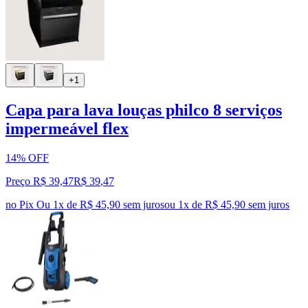
+1
Capa para lava louças philco 8 serviços
impermeável flex
14% OFF
Preço R$ 39,47
R$
39
,
47
no Pix
Ou 1x de R$ 45,90 sem juros
ou
1
x de
R$ 45,90
sem juros