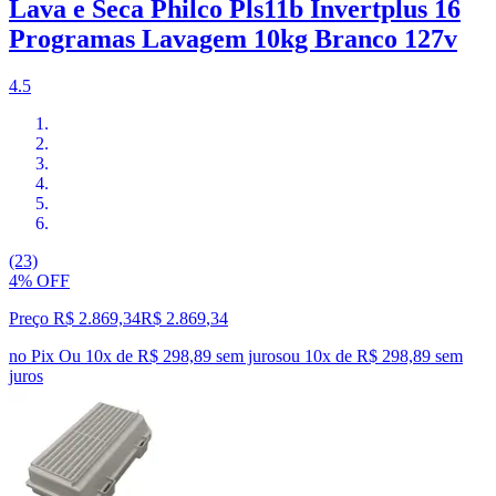
Lava e Seca Philco Pls11b Invertplus 16
Programas Lavagem 10kg Branco 127v
4.5
(23)
4% OFF
Preço R$ 2.869,34
R$
2.869
,
34
no Pix
Ou 10x de R$ 298,89 sem juros
ou
10
x de
R$ 298,89
sem
juros