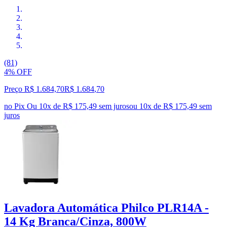
(81)
4% OFF
Preço R$ 1.684,70
R$
1.684
,
70
no Pix
Ou 10x de R$ 175,49 sem juros
ou
10
x de
R$ 175,49
sem
juros
Lavadora Automática Philco PLR14A -
14 Kg Branca/Cinza, 800W