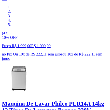
(43)
10% OFF
Preço R$ 1.999,00
R$
1.999
,
00
no Pix
Ou 10x de R$ 222,11 sem juros
ou
10
x de
R$ 222,11
sem
juros
Máquina De Lavar Philco PLR14A 14kg