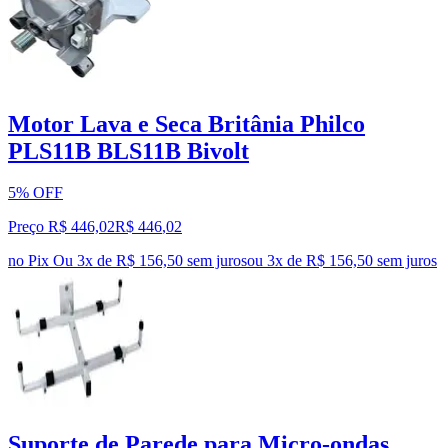
Motor Lava e Seca Britânia Philco
PLS11B BLS11B Bivolt
5% OFF
Preço R$ 446,02
R$
446
,
02
no Pix
Ou 3x de R$ 156,50 sem juros
ou
3
x de
R$ 156,50
sem juros
Suporte de Parede para Micro-ondas