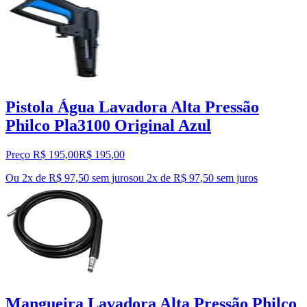
Pistola Água Lavadora Alta Pressão
Philco Pla3100 Original Azul
Preço R$ 195,00
R$
195
,
00
Ou 2x de R$ 97,50 sem juros
ou
2
x de
R$ 97,50
sem juros
Mangueira Lavadora Alta Pressão Philco