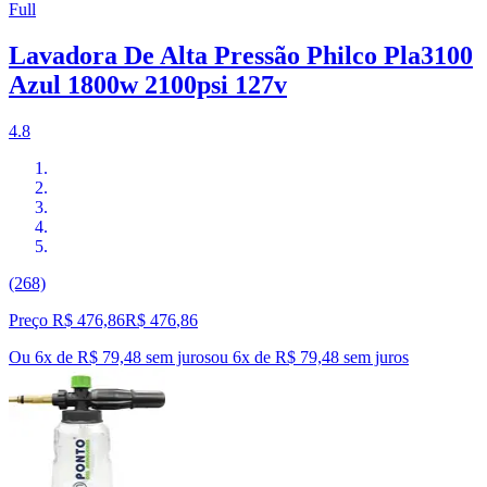
Full
Lavadora De Alta Pressão Philco Pla3100
Azul 1800w 2100psi 127v
4.8
(268)
Preço R$ 476,86
R$
476
,
86
Ou 6x de R$ 79,48 sem juros
ou
6
x de
R$ 79,48
sem juros