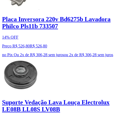
Placa Inversora 220v Bd6275b Lavadora
Philco Pls11b 733507
14% OFF
Preço R$ 526,80
R$
526
,
80
no Pix
Ou 2x de R$ 306,28 sem juros
ou
2
x de
R$ 306,28
sem juros
Suporte Vedação Lava Louça Electrolux
LE08B LL08S LV08B