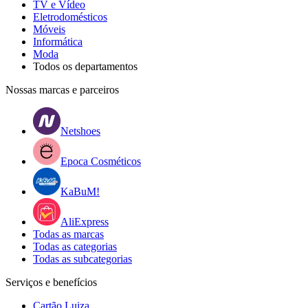
TV e Vídeo
Eletrodomésticos
Móveis
Informática
Moda
Todos os departamentos
Nossas marcas e parceiros
Netshoes
Epoca Cosméticos
KaBuM!
AliExpress
Todas as marcas
Todas as categorias
Todas as subcategorias
Serviços e benefícios
Cartão Luiza