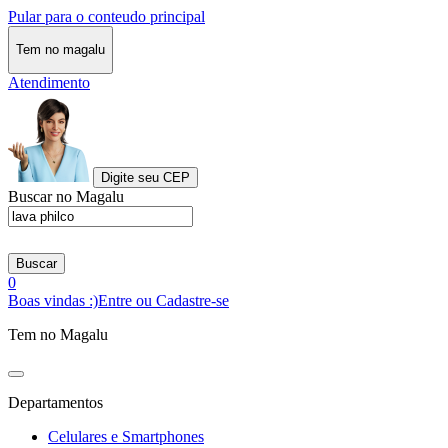
Pular para o conteudo principal
Tem no magalu
Atendimento
Digite seu CEP
Buscar no Magalu
Buscar
0
Boas vindas :)
Entre ou Cadastre-se
Tem no Magalu
Departamentos
Celulares e Smartphones