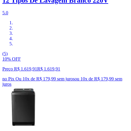
12 Tipos De Lavagem Branco 220V
5.0
(5)
10% OFF
Preço R$ 1.619,91
R$
1.619
,
91
no Pix
Ou 10x de R$ 179,99 sem juros
ou
10
x de
R$ 179,99
sem
juros