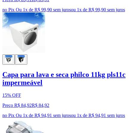
no Pix
Ou 1x de R$ 99,90 sem juros
ou
1
x de
R$ 99,90
sem juros
Capa para lava e seca philco 11kg pls11c
impermeável
15% OFF
Preço R$ 84,92
R$
84
,
92
no Pix
Ou 1x de R$ 94,91 sem juros
ou
1
x de
R$ 94,91
sem juros