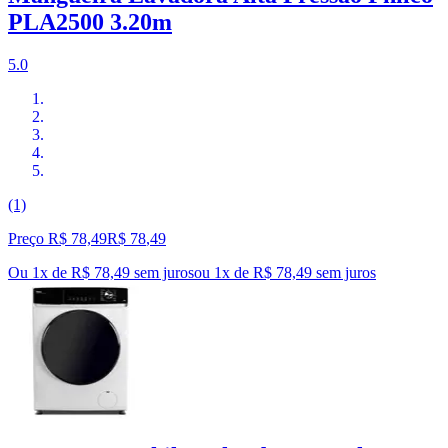
PLA2500 3.20m
5.0
(1)
Preço R$ 78,49
R$
78
,
49
Ou 1x de R$ 78,49 sem juros
ou
1
x de
R$ 78,49
sem juros