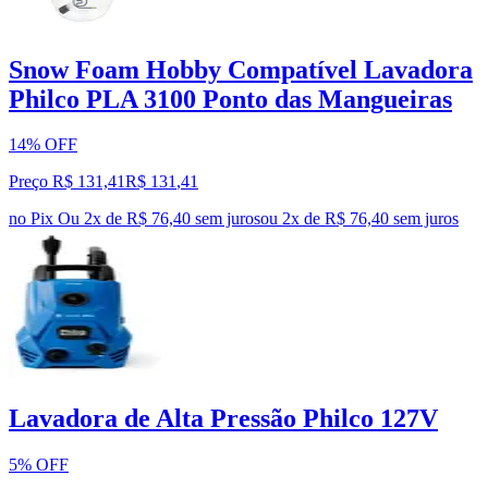
Snow Foam Hobby Compatível Lavadora
Philco PLA 3100 Ponto das Mangueiras
14% OFF
Preço R$ 131,41
R$
131
,
41
no Pix
Ou 2x de R$ 76,40 sem juros
ou
2
x de
R$ 76,40
sem juros
Lavadora de Alta Pressão Philco 127V
5% OFF