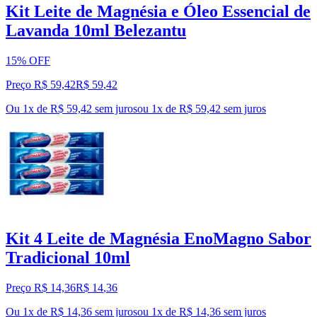
Kit Leite de Magnésia e Óleo Essencial de
Lavanda 10ml Belezantu
15% OFF
Preço R$ 59,42
R$
59
,
42
Ou 1x de R$ 59,42 sem juros
ou
1
x de
R$ 59,42
sem juros
Kit 4 Leite de Magnésia EnoMagno Sabor
Tradicional 10ml
Preço R$ 14,36
R$
14
,
36
Ou 1x de R$ 14,36 sem juros
ou
1
x de
R$ 14,36
sem juros