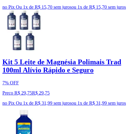
no Pix
Ou 1x de R$ 15,70 sem juros
ou
1
x de
R$ 15,70
sem juros
Kit 5 Leite de Magnésia Polimais Trad
100ml Alívio Rápido e Seguro
7% OFF
Preço R$ 29,75
R$
29
,
75
no Pix
Ou 1x de R$ 31,99 sem juros
ou
1
x de
R$ 31,99
sem juros