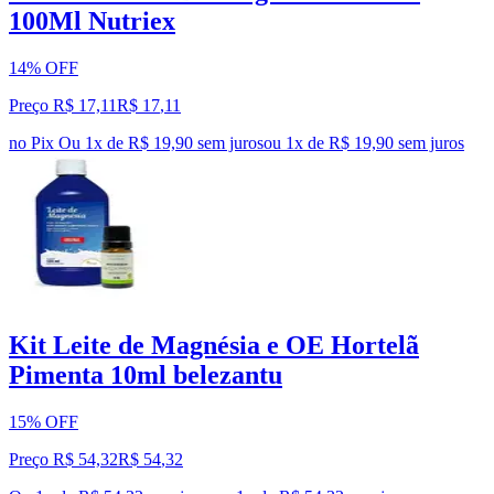
100Ml Nutriex
14% OFF
Preço R$ 17,11
R$
17
,
11
no Pix
Ou 1x de R$ 19,90 sem juros
ou
1
x de
R$ 19,90
sem juros
Kit Leite de Magnésia e OE Hortelã
Pimenta 10ml belezantu
15% OFF
Preço R$ 54,32
R$
54
,
32