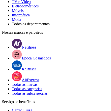
TV e Vídeo
Eletrodomésticos
Móveis
Informática
Moda
Todos os departamentos
Nossas marcas e parceiros
Netshoes
Epoca Cosméticos
KaBuM!
AliExpress
Todas as marcas
Todas as categorias
Todas as subcategorias
Serviços e benefícios
Cartão Luiza