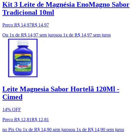
Kit 3 Leite de Magnésia EnoMagno Sabor
Tradicional 10ml
Preço R$ 14,97
R$
14
,
97
Ou 1x de R$ 14,97 sem juros
ou
1
x de
R$ 14,97
sem juros
Leite Magnesia Sabor Hortelã 120Ml -
Cimed
14% OFF
Preço R$ 12,81
R$
12
,
81
no Pix
Ou 1x de R$ 14,90 sem juros
ou
1
x de
R$ 14,90
sem juros