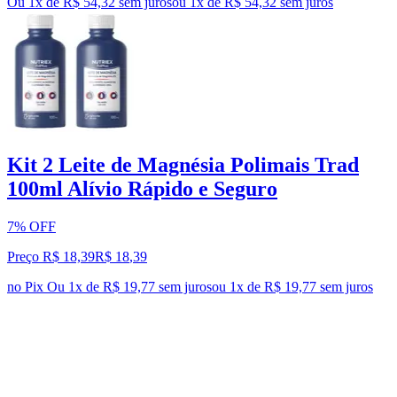
Ou 1x de R$ 54,32 sem juros
ou
1
x de
R$ 54,32
sem juros
Kit 2 Leite de Magnésia Polimais Trad
100ml Alívio Rápido e Seguro
7% OFF
Preço R$ 18,39
R$
18
,
39
no Pix
Ou 1x de R$ 19,77 sem juros
ou
1
x de
R$ 19,77
sem juros