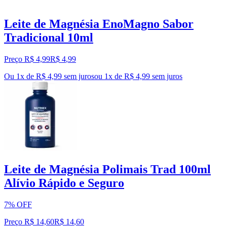
Leite de Magnésia EnoMagno Sabor
Tradicional 10ml
Preço R$ 4,99
R$
4
,
99
Ou 1x de R$ 4,99 sem juros
ou
1
x de
R$ 4,99
sem juros
Leite de Magnésia Polimais Trad 100ml
Alívio Rápido e Seguro
7% OFF
Preço R$ 14,60
R$
14
,
60