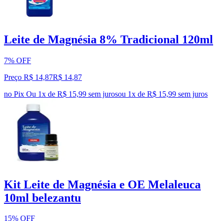
Leite de Magnésia 8% Tradicional 120ml
7% OFF
Preço R$ 14,87
R$
14
,
87
no Pix
Ou 1x de R$ 15,99 sem juros
ou
1
x de
R$ 15,99
sem juros
Kit Leite de Magnésia e OE Melaleuca
10ml belezantu
15% OFF