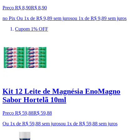
Preço R$ 8,90
R$
8
,
90
no Pix
Ou 1x de R$ 9,89 sem juros
ou
1
x de
R$ 9,89
sem juros
Cupom 1% OFF
Kit 12 Leite de Magnésia EnoMagno
Sabor Hortelã 10ml
Preço R$ 59,88
R$
59
,
88
Ou 1x de R$ 59,88 sem juros
ou
1
x de
R$ 59,88
sem juros