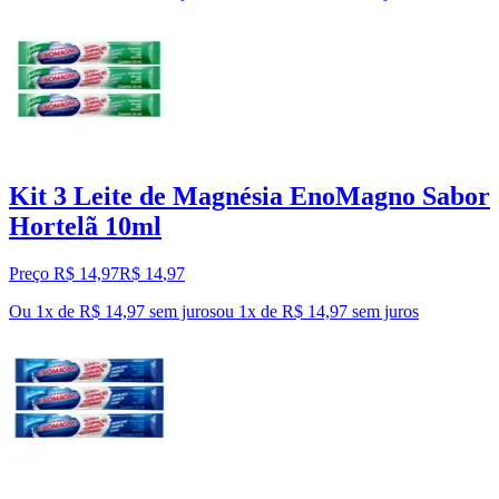
Kit 3 Leite de Magnésia EnoMagno Sabor
Hortelã 10ml
Preço R$ 14,97
R$
14
,
97
Ou 1x de R$ 14,97 sem juros
ou
1
x de
R$ 14,97
sem juros