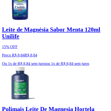
Leite de Magnésia Sabor Menta 120ml
Unilife
15% OFF
Preço R$ 8,84
R$
8
,
84
Ou 1x de R$ 8,84 sem juros
ou
1
x de
R$ 8,84
sem juros
Polimais Leite De Magnesia Hortela