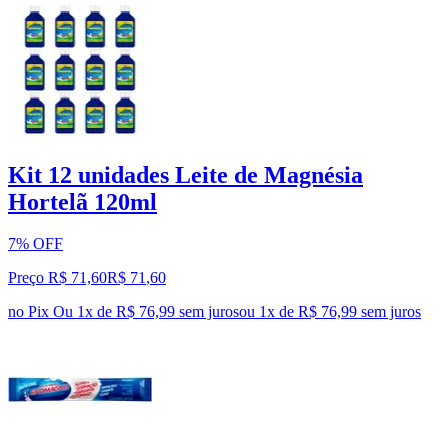
Kit 12 unidades Leite de Magnésia
Hortelã 120ml
7% OFF
Preço R$ 71,60
R$
71
,
60
no Pix
Ou 1x de R$ 76,99 sem juros
ou
1
x de
R$ 76,99
sem juros