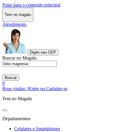
Pular para o conteudo principal
Tem no magalu
Atendimento
Digite seu CEP
Buscar no Magalu
Buscar
0
Boas vindas :)
Entre ou Cadastre-se
Tem no Magalu
Departamentos
Celulares e Smartphones