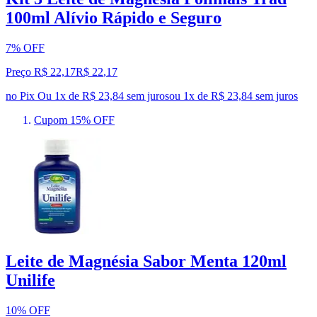
100ml Alívio Rápido e Seguro
7% OFF
Preço R$ 22,17
R$
22
,
17
no Pix
Ou 1x de R$ 23,84 sem juros
ou
1
x de
R$ 23,84
sem juros
Cupom 15% OFF
Leite de Magnésia Sabor Menta 120ml
Unilife
10% OFF