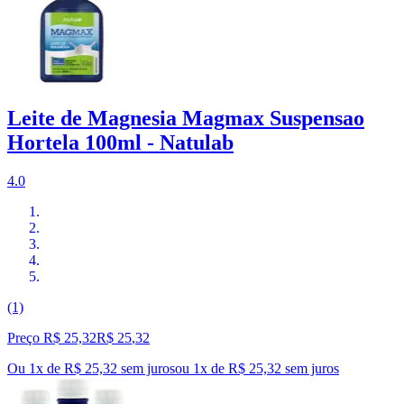
Leite de Magnesia Magmax Suspensao
Hortela 100ml - Natulab
4.0
(1)
Preço R$ 25,32
R$
25
,
32
Ou 1x de R$ 25,32 sem juros
ou
1
x de
R$ 25,32
sem juros