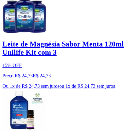
Leite de Magnésia Sabor Menta 120ml
Unilife Kit com 3
15% OFF
Preço R$ 24,73
R$
24
,
73
Ou 1x de R$ 24,73 sem juros
ou
1
x de
R$ 24,73
sem juros