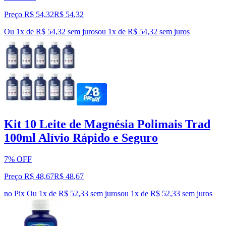
Preço R$ 54,32
R$
54
,
32
Ou 1x de R$ 54,32 sem juros
ou
1
x de
R$ 54,32
sem juros
Kit 10 Leite de Magnésia Polimais Trad
100ml Alívio Rápido e Seguro
7% OFF
Preço R$ 48,67
R$
48
,
67
no Pix
Ou 1x de R$ 52,33 sem juros
ou
1
x de
R$ 52,33
sem juros