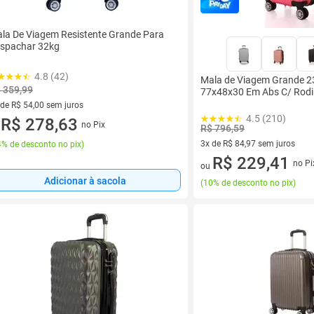
la De Viagem Resistente Grande Para
spachar 32kg
4.8 (42)
Mala de Viagem Grande 2
 359,99
77x48x30 Em Abs C/ Rod
 de R$ 54,00 sem juros
4.5 (210)
ez de R$ 54,00 sem juros
R$ 278,63
no Pix
u
R$ 796,59
3x de R$ 84,97 sem juros
% de desconto no pix
)
3 vez de R$ 84,97 sem juros
R$ 229,41
no Pi
ou
Adicionar à sacola
(
10% de desconto no pix
)