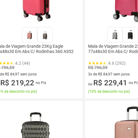
la de Viagem Grande 23Kg Eagle
Mala de Viagem Grande 2
x48x30 Em Abs C/ Rodinhas 360 AS52
77x48x30 Em Abs C/ Rod
4.2 (44)
4.6 (292)
 796,59
R$ 796,59
 de R$ 84,97 sem juros
3x de R$ 84,97 sem juros
ez de R$ 84,97 sem juros
R$ 219,22
3 vez de R$ 84,97 sem juros
R$ 229,41
no Pix
no Pi
u
ou
% de desconto no pix
)
(
10% de desconto no pix
)