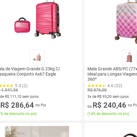
la de Viagem Grande G 23kg C/
Mala Grande ABS/PC (77
asqueira Conjunto As67 Eagle
Ideal para Longas Viagen
360º
5.0 (2)
4.6 (52)
 1.041,56
R$ 876,00
 de R$ 111,10 sem juros
3x de R$ 93,20 sem juros
ez de R$ 111,10 sem juros
R$ 286,64
3 vez de R$ 93,20 sem juros
R$ 240,46
no Pix
no Pi
u
ou
% de desconto no pix
)
(
14% de desconto no pix
)