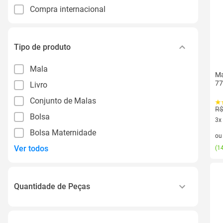
Compra internacional
Tipo de produto
Mala
Ma
77
Livro
Conjunto de Malas
R$
Bolsa
3x
3 v
Bolsa Maternidade
o
Ver todos
(
14
Quantidade de Peças
01