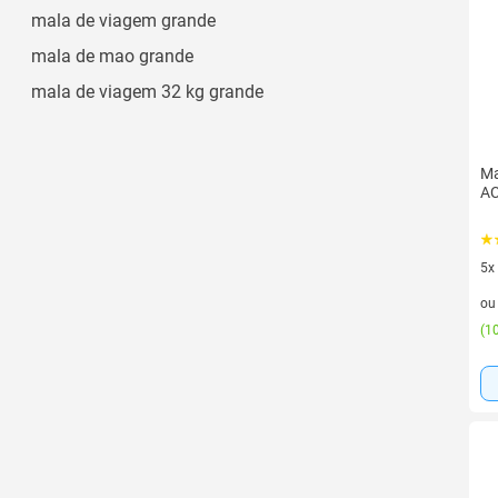
Ac74
mala de viagem grande
Ver todos
mala de mao grande
mala de viagem 32 kg grande
Ma
AC
5x
5 v
o
(
10