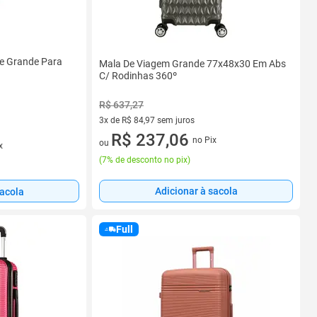
te Grande Para
Mala De Viagem Grande 77x48x30 Em Abs
C/ Rodinhas 360º
R$ 637,27
3x de R$ 84,97 sem juros
3 vez de R$ 84,97 sem juros
R$ 237,06
no Pix
ou
x
(
7% de desconto no pix
)
Adicionar à sacola
sacola
Full