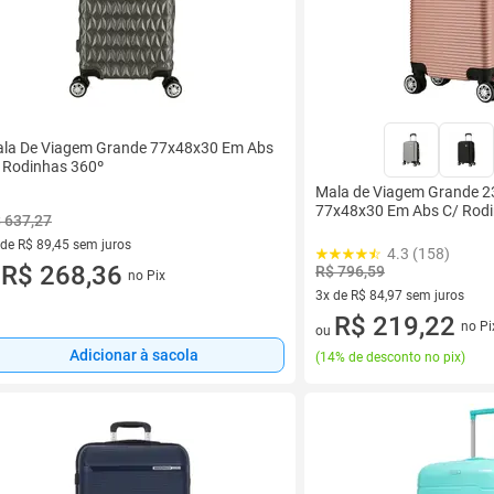
la De Viagem Grande 77x48x30 Em Abs
 Rodinhas 360º
Mala de Viagem Grande 2
77x48x30 Em Abs C/ Rod
 637,27
 de R$ 89,45 sem juros
4.3 (158)
ez de R$ 89,45 sem juros
R$ 268,36
R$ 796,59
no Pix
u
3x de R$ 84,97 sem juros
3 vez de R$ 84,97 sem juros
R$ 219,22
no Pi
ou
Adicionar à sacola
(
14% de desconto no pix
)