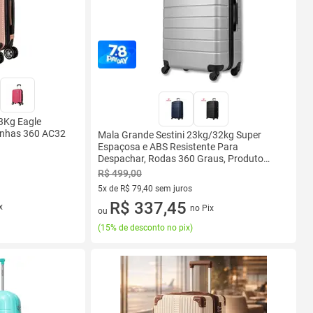
3Kg Eagle
inhas 360 AC32
Mala Grande Sestini 23kg/32kg Super
Espaçosa e ABS Resistente Para
Despachar, Rodas 360 Graus, Produto
Original com Garantia Vitalícia
R$ 499,00
75x50x29cm
5x de R$ 79,40 sem juros
5 vez de R$ 79,40 sem juros
R$ 337,45
x
no Pix
ou
(
15% de desconto no pix
)