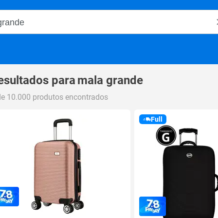
o Magalu
esultados para
mala grande
de 10.000 produtos encontrados
Full