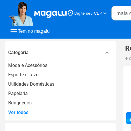
Buscar n
Digite seu CEP
Buscar
Tem no magalu
R
Categoria
+ 
Moda e Acessórios
Esporte e Lazer
Utilidades Domésticas
Papelaria
Brinquedos
Ver todos