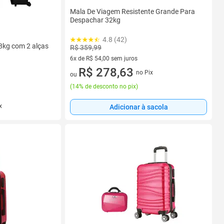
Mala De Viagem Resistente Grande Para
Despachar 32kg
4.8 (42)
8kg com 2 alças
R$ 359,99
6x de R$ 54,00 sem juros
6 vez de R$ 54,00 sem juros
R$ 278,63
no Pix
ou
(
14% de desconto no pix
)
x
Adicionar à sacola