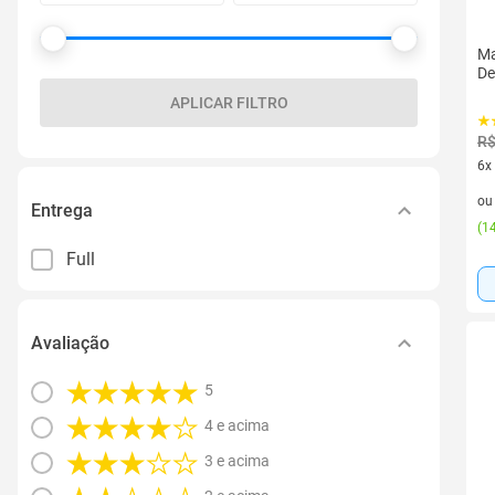
Ma
De
APLICAR FILTRO
R$
6x
6 v
o
Entrega
(
14
Full
Avaliação
5
4 e acima
3 e acima