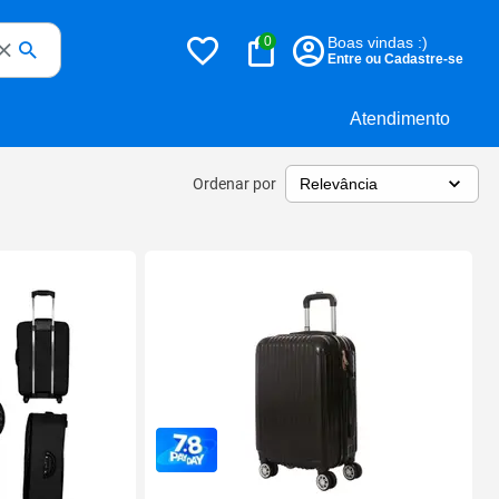
0
Boas vindas :)
Entre ou Cadastre-se
Atendimento
Ordenar por