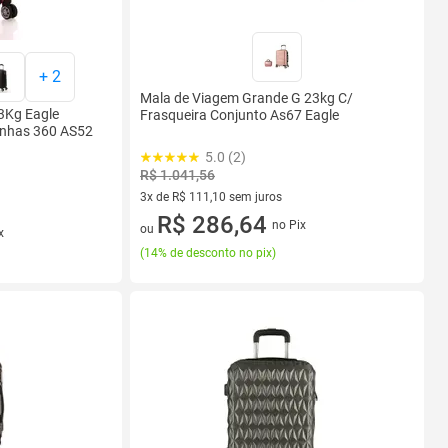
+
2
Mala de Viagem Grande G 23kg C/
3Kg Eagle
Frasqueira Conjunto As67 Eagle
inhas 360 AS52
5.0 (2)
R$ 1.041,56
3x de R$ 111,10 sem juros
3 vez de R$ 111,10 sem juros
R$ 286,64
no Pix
ou
x
(
14% de desconto no pix
)