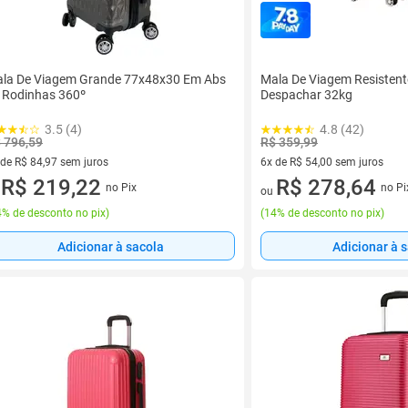
la De Viagem Grande 77x48x30 Em Abs
Mala De Viagem Resisten
 Rodinhas 360º
Despachar 32kg
3.5 (4)
4.8 (42)
 796,59
R$ 359,99
 de R$ 84,97 sem juros
6x de R$ 54,00 sem juros
ez de R$ 84,97 sem juros
R$ 219,22
6 vez de R$ 54,00 sem juros
R$ 278,64
no Pix
no Pi
u
ou
% de desconto no pix
)
(
14% de desconto no pix
)
Adicionar à sacola
Adicionar à 