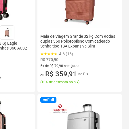
Mala de Viagem Grande 32 kg Com Rodas
duplas 360 Polipropileno Com cadeado
3Kg Eagle
Senha tipo TSA Expansiva Slim
inhas 360 AC32
4.6 (16)
R$ 770,90
5x de R$ 79,98 sem juros
5 vez de R$ 79,98 sem juros
R$ 359,91
no Pix
ou
x
(
10% de desconto no pix
)
Full