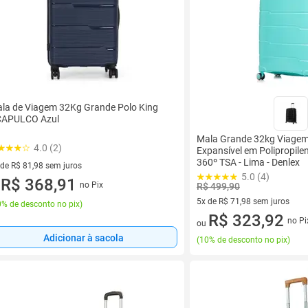
la de Viagem 32Kg Grande Polo King
APULCO Azul
Mala Grande 32kg Viagem
4.0 (2)
Expansível em Polipropil
360º TSA - Lima - Denlex
 de R$ 81,98 sem juros
5.0 (4)
ez de R$ 81,98 sem juros
R$ 368,91
no Pix
R$ 499,90
u
5x de R$ 71,98 sem juros
% de desconto no pix
)
5 vez de R$ 71,98 sem juros
R$ 323,92
no Pi
ou
Adicionar à sacola
(
10% de desconto no pix
)