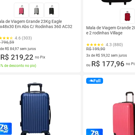
la de Viagem Grande 23Kg Eagle
x48x30 Em Abs C/ Rodinhas 360 AC32
Mala de Viagem Grande 2
e 2 rodinhas Village
4.6 (303)
 796,59
4.3 (880)
R$ 199,90
 de R$ 84,97 sem juros
ez de R$ 84,97 sem juros
R$ 219,22
3x de R$ 59,32 sem juros
no Pix
u
3 vez de R$ 59,32 sem juros
R$ 177,96
no Pi
ou
% de desconto no pix
)
Full