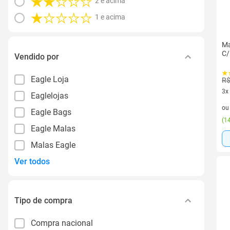
2 e acima
1 e acima
Ma
C/
Vendido por
Eagle Loja
R$
3x
Eaglelojas
3 v
o
Eagle Bags
(
14
Eagle Malas
Malas Eagle
Ver todos
Tipo de compra
Compra nacional