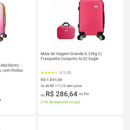
Mala de Viagem Grande G 23kg C/
Frasqueira Conjunto Ac32 Eagle
x48x30cm) -
s, com Rodas
4.5 (8)
R$ 1.041,56
3x de R$ 111,10 sem juros
3 vez de R$ 111,10 sem juros
R$ 286,64
no Pix
ou
x
(
14% de desconto no pix
)