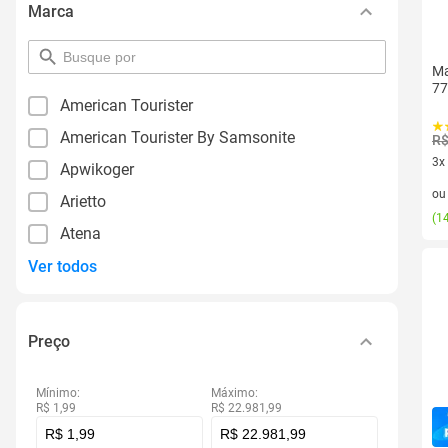
Marca
pesquisar
Ma
por
77
filtro
American Tourister
American Tourister By Samsonite
R$
3x
Apwikoger
3 v
o
Arietto
(
14
Atena
Ver todos
Preço
Mínimo:
Máximo:
R$ 1,99
R$ 22.981,99