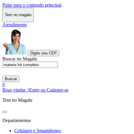
Pular para o conteudo principal
Tem no magalu
Atendimento
Digite seu CEP
Buscar no Magalu
Buscar
0
Boas vindas :)
Entre ou Cadastre-se
Tem no Magalu
Departamentos
Celulares e Smartphones