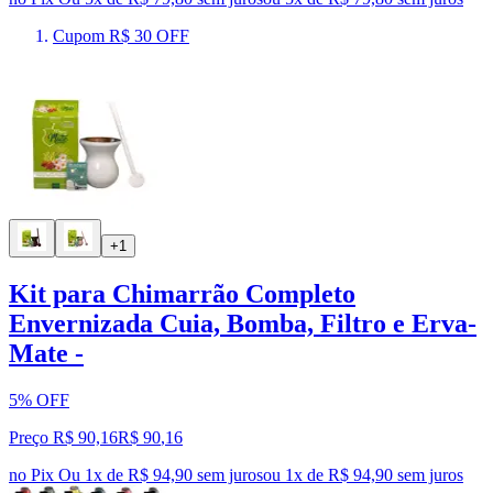
Cupom R$ 30 OFF
+1
Kit para Chimarrão Completo
Envernizada Cuia, Bomba, Filtro e Erva-
Mate -
5% OFF
Preço R$ 90,16
R$
90
,
16
no Pix
Ou 1x de R$ 94,90 sem juros
ou
1
x de
R$ 94,90
sem juros