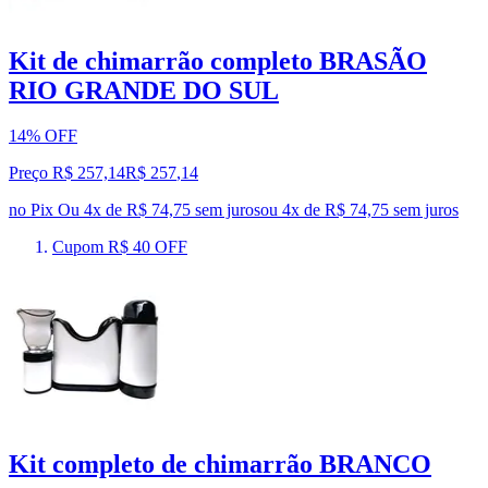
Kit de chimarrão completo BRASÃO
RIO GRANDE DO SUL
14% OFF
Preço R$ 257,14
R$
257
,
14
no Pix
Ou 4x de R$ 74,75 sem juros
ou
4
x de
R$ 74,75
sem juros
Cupom R$ 40 OFF
Kit completo de chimarrão BRANCO