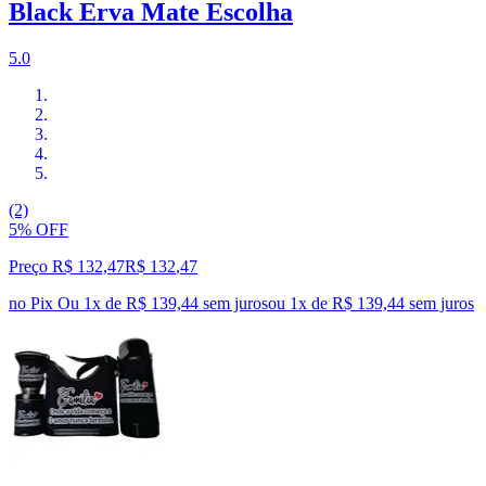
Black Erva Mate Escolha
5.0
(2)
5% OFF
Preço R$ 132,47
R$
132
,
47
no Pix
Ou 1x de R$ 139,44 sem juros
ou
1
x de
R$ 139,44
sem juros