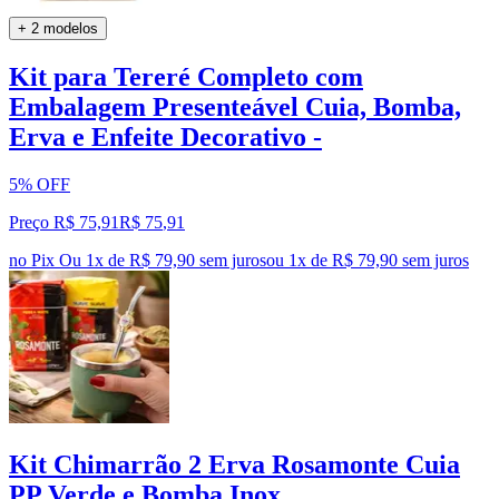
+ 2 modelos
Kit para Tereré Completo com
Embalagem Presenteável Cuia, Bomba,
Erva e Enfeite Decorativo -
5% OFF
Preço R$ 75,91
R$
75
,
91
no Pix
Ou 1x de R$ 79,90 sem juros
ou
1
x de
R$ 79,90
sem juros
Kit Chimarrão 2 Erva Rosamonte Cuia
PP Verde e Bomba Inox