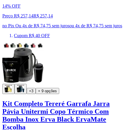
14% OFF
Preço R$ 257,14
R$
257
,
14
no Pix
Ou 4x de R$ 74,75 sem juros
ou
4
x de
R$ 74,75
sem juros
Cupom R$ 40 OFF
+3
+ 9 opções
Kit Completo Tereré Garrafa Jarra
Pávia Unitermi Copo Térmico Com
Bomba Inox Erva Black ErvaMate
Escolha