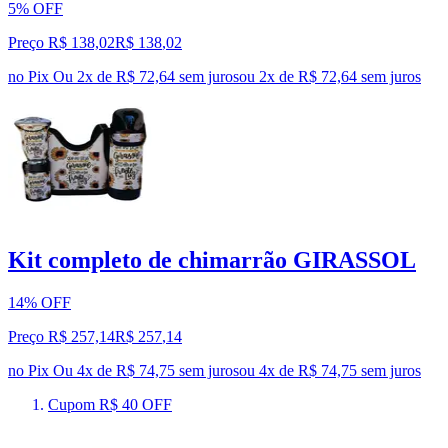
5% OFF
Preço R$ 138,02
R$
138
,
02
no Pix
Ou 2x de R$ 72,64 sem juros
ou
2
x de
R$ 72,64
sem juros
Kit completo de chimarrão GIRASSOL
14% OFF
Preço R$ 257,14
R$
257
,
14
no Pix
Ou 4x de R$ 74,75 sem juros
ou
4
x de
R$ 74,75
sem juros
Cupom R$ 40 OFF