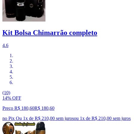
Kit Bolsa Chimarrão completo
4.6
(10)
14% OFF
Preço R$ 180,60
R$
180
,
60
no Pix
Ou 1x de R$ 210,00 sem juros
ou
1
x de
R$ 210,00
sem juros