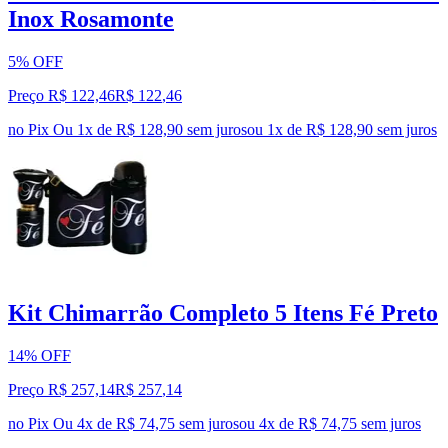
Inox Rosamonte
5% OFF
Preço R$ 122,46
R$
122
,
46
no Pix
Ou 1x de R$ 128,90 sem juros
ou
1
x de
R$ 128,90
sem juros
Kit Chimarrão Completo 5 Itens Fé Preto
14% OFF
Preço R$ 257,14
R$
257
,
14
no Pix
Ou 4x de R$ 74,75 sem juros
ou
4
x de
R$ 74,75
sem juros