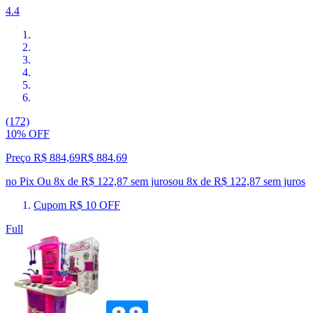
4.4
(172)
10% OFF
Preço R$ 884,69
R$
884
,
69
no Pix
Ou 8x de R$ 122,87 sem juros
ou
8
x de
R$ 122,87
sem juros
Cupom R$ 10 OFF
Full