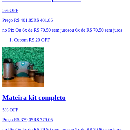
5% OFF
Preço R$ 401,85
R$
401
,
85
no Pix
Ou 6x de R$ 70,50 sem juros
ou
6
x de
R$ 70,50
sem juros
Cupom R$ 20 OFF
Mateira kit completo
5% OFF
Preço R$ 379,05
R$
379
,
05
no Pix
Ou 5x de R$ 79,80 sem juros
ou
5
x de
R$ 79,80
sem juros