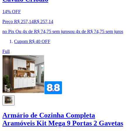
14% OFF
Preço R$ 257,14
R$
257
,
14
no Pix
Ou 4x de R$ 74,75 sem juros
ou
4
x de
R$ 74,75
sem juros
Cupom R$ 40 OFF
Full
Armário de Cozinha Completa
Aramóveis Kit Mega 9 Portas 2 Gavetas