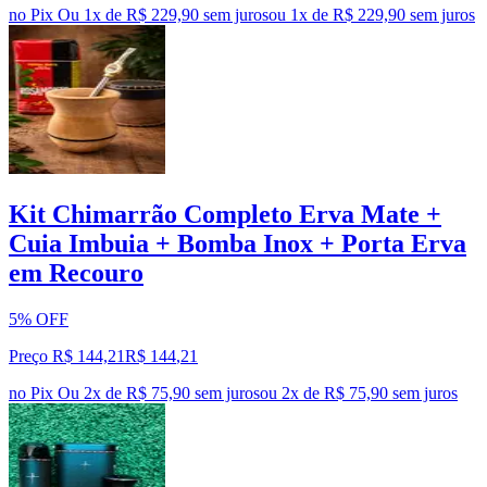
no Pix
Ou 1x de R$ 229,90 sem juros
ou
1
x de
R$ 229,90
sem juros
Kit Chimarrão Completo Erva Mate +
Cuia Imbuia + Bomba Inox + Porta Erva
em Recouro
5% OFF
Preço R$ 144,21
R$
144
,
21
no Pix
Ou 2x de R$ 75,90 sem juros
ou
2
x de
R$ 75,90
sem juros