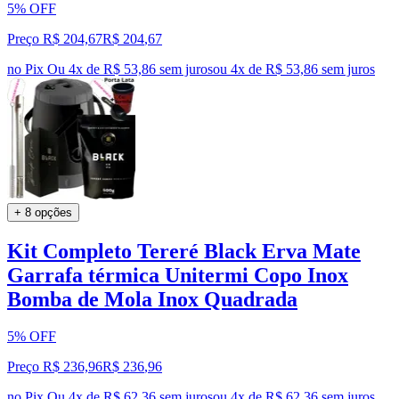
5% OFF
Preço R$ 204,67
R$
204
,
67
no Pix
Ou 4x de R$ 53,86 sem juros
ou
4
x de
R$ 53,86
sem juros
+ 8 opções
Kit Completo Tereré Black Erva Mate
Garrafa térmica Unitermi Copo Inox
Bomba de Mola Inox Quadrada
5% OFF
Preço R$ 236,96
R$
236
,
96
no Pix
Ou 4x de R$ 62,36 sem juros
ou
4
x de
R$ 62,36
sem juros