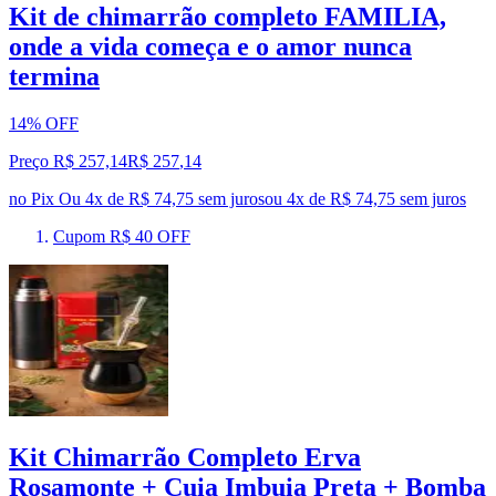
Kit de chimarrão completo FAMILIA,
onde a vida começa e o amor nunca
termina
14% OFF
Preço R$ 257,14
R$
257
,
14
no Pix
Ou 4x de R$ 74,75 sem juros
ou
4
x de
R$ 74,75
sem juros
Cupom R$ 40 OFF
Kit Chimarrão Completo Erva
Rosamonte + Cuia Imbuia Preta + Bomba