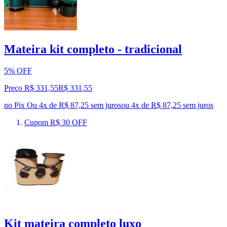
Mateira kit completo - tradicional
5% OFF
Preço R$ 331,55
R$
331
,
55
no Pix
Ou 4x de R$ 87,25 sem juros
ou
4
x de
R$ 87,25
sem juros
Cupom R$ 30 OFF
Kit mateira completo luxo