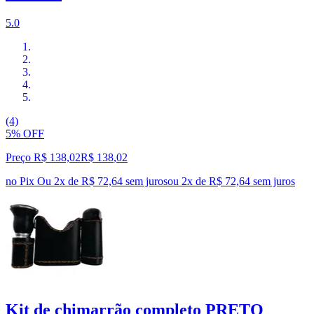
5.0
(4)
5% OFF
Preço R$ 138,02
R$
138
,
02
no Pix
Ou 2x de R$ 72,64 sem juros
ou
2
x de
R$ 72,64
sem juros
Kit de chimarrão completo PRETO