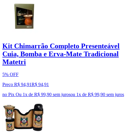
Kit Chimarrão Completo Presenteável
Cuia, Bomba e Erva-Mate Tradicional
Matetri
5% OFF
Preço R$ 94,91
R$
94
,
91
no Pix
Ou 1x de R$ 99,90 sem juros
ou
1
x de
R$ 99,90
sem juros