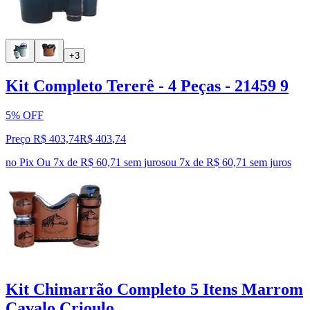
+3
Kit Completo Tererê - 4 Peças - 21459 9
5% OFF
Preço R$ 403,74
R$
403
,
74
no Pix
Ou 7x de R$ 60,71 sem juros
ou
7
x de
R$ 60,71
sem juros
Kit Chimarrão Completo 5 Itens Marrom
Cavalo Crioulo