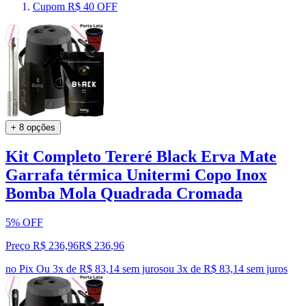
Cupom R$ 40 OFF
+ 8 opções
Kit Completo Tereré Black Erva Mate
Garrafa térmica Unitermi Copo Inox
Bomba Mola Quadrada Cromada
5% OFF
Preço R$ 236,96
R$
236
,
96
no Pix
Ou 3x de R$ 83,14 sem juros
ou
3
x de
R$ 83,14
sem juros