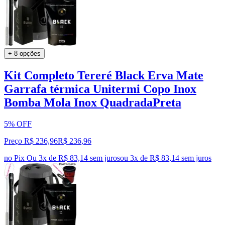
+ 8 opções
Kit Completo Tereré Black Erva Mate
Garrafa térmica Unitermi Copo Inox
Bomba Mola Inox QuadradaPreta
5% OFF
Preço R$ 236,96
R$
236
,
96
no Pix
Ou 3x de R$ 83,14 sem juros
ou
3
x de
R$ 83,14
sem juros