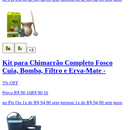
+3
Kit para Chimarrão Completo Fosco
Cuia, Bomba, Filtro e Erva-Mate -
5% OFF
Preço R$ 90,16
R$
90
,
16
no Pix
Ou 1x de R$ 94,90 sem juros
ou
1
x de
R$ 94,90
sem juros