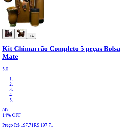
+4
Kit Chimarrão Completo 5 peças Bolsa
Mate
5.0
(4)
14% OFF
Preço R$ 197,71
R$
197
,
71