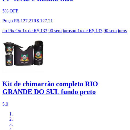
5% OFF
Preço R$ 127,21
R$
127
,
21
no Pix
Ou 1x de R$ 133,90 sem juros
ou
1
x de
R$ 133,90
sem juros
Kit de chimarrão completo RIO
GRANDE DO SUL fundo preto
5.0