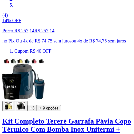
(4)
14% OFF
Preço R$ 257,14
R$
257
,
14
no Pix
Ou 4x de R$ 74,75 sem juros
ou
4
x de
R$ 74,75
sem juros
Cupom R$ 40 OFF
+3
+ 9 opções
Kit Completo Tereré Garrafa Pávia Copo
Térmico Com Bomba Inox Unitermi +