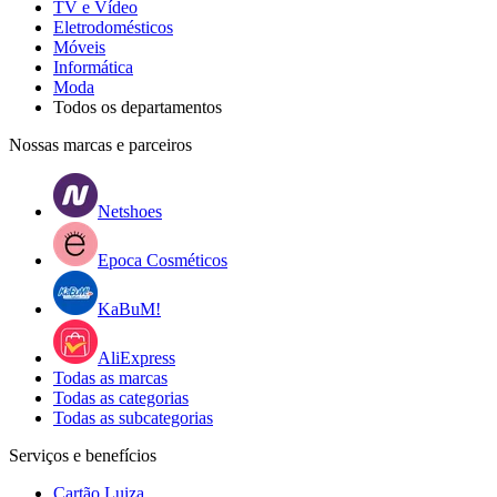
TV e Vídeo
Eletrodomésticos
Móveis
Informática
Moda
Todos os departamentos
Nossas marcas e parceiros
Netshoes
Epoca Cosméticos
KaBuM!
AliExpress
Todas as marcas
Todas as categorias
Todas as subcategorias
Serviços e benefícios
Cartão Luiza