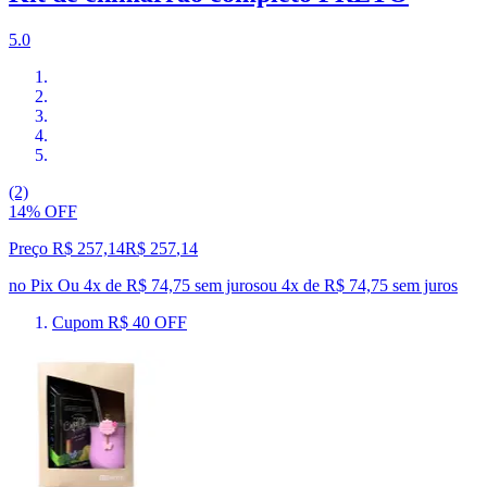
5.0
(2)
14% OFF
Preço R$ 257,14
R$
257
,
14
no Pix
Ou 4x de R$ 74,75 sem juros
ou
4
x de
R$ 74,75
sem juros
Cupom R$ 40 OFF