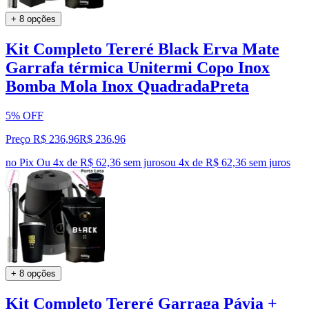
+ 8 opções
Kit Completo Tereré Black Erva Mate
Garrafa térmica Unitermi Copo Inox
Bomba Mola Inox QuadradaPreta
5% OFF
Preço R$ 236,96
R$
236
,
96
no Pix
Ou 4x de R$ 62,36 sem juros
ou
4
x de
R$ 62,36
sem juros
+ 8 opções
Kit Completo Tereré Garraga Pávia +