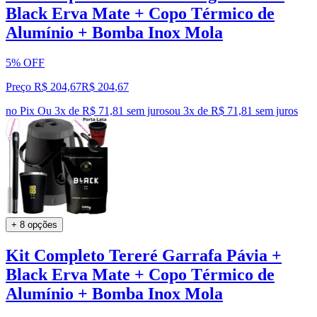
Black Erva Mate + Copo Térmico de
Alumínio + Bomba Inox Mola
5% OFF
Preço R$ 204,67
R$
204
,
67
no Pix
Ou 3x de R$ 71,81 sem juros
ou
3
x de
R$ 71,81
sem juros
+ 8 opções
Kit Completo Tereré Garrafa Pávia +
Black Erva Mate + Copo Térmico de
Alumínio + Bomba Inox Mola