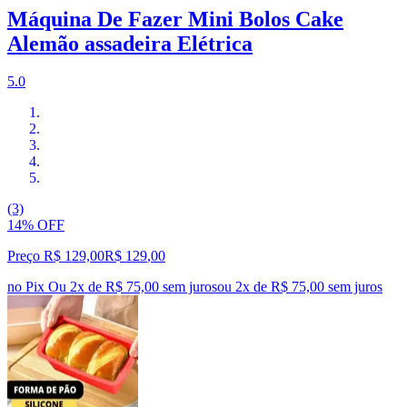
Máquina De Fazer Mini Bolos Cake
Alemão assadeira Elétrica
5.0
(3)
14% OFF
Preço R$ 129,00
R$
129
,
00
no Pix
Ou 2x de R$ 75,00 sem juros
ou
2
x de
R$ 75,00
sem juros