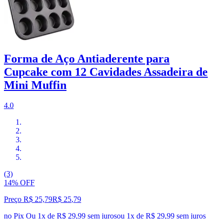
Forma de Aço Antiaderente para
Cupcake com 12 Cavidades Assadeira de
Mini Muffin
4.0
(3)
14% OFF
Preço R$ 25,79
R$
25
,
79
no Pix
Ou 1x de R$ 29,99 sem juros
ou
1
x de
R$ 29,99
sem juros