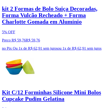
kit 2 Formas de Bolo Suiça Decoradas,
Forma Vulcão Recheado + Forma
Charlotte Gomada em Alumínio
5% OFF
Preço R$ 59,76
R$
59
,
76
no Pix
Ou 1x de R$ 62,91 sem juros
ou
1
x de
R$ 62,91
sem juros
Kit C/12 Forminhas Silicone Mini Bolos
Cupcake Pudim Gelatina