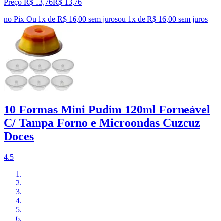
Preço R$ 13,76
R$
13
,
76
no Pix
Ou 1x de R$ 16,00 sem juros
ou
1
x de
R$ 16,00
sem juros
10 Formas Mini Pudim 120ml Forneável
C/ Tampa Forno e Microondas Cuzcuz
Doces
4.5