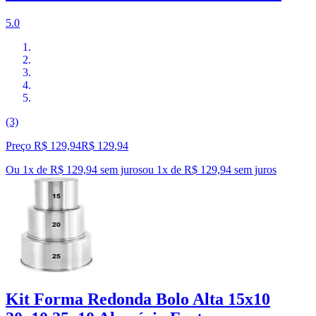
5.0
(3)
Preço R$ 129,94
R$
129
,
94
Ou 1x de R$ 129,94 sem juros
ou
1
x de
R$ 129,94
sem juros
Kit Forma Redonda Bolo Alta 15x10