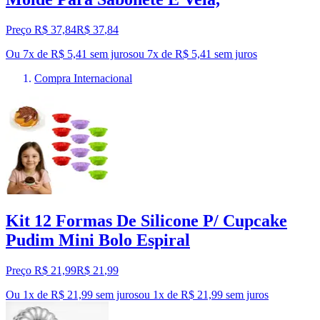
Preço R$ 37,84
R$
37
,
84
Ou 7x de R$ 5,41 sem juros
ou
7
x de
R$ 5,41
sem juros
Compra Internacional
Kit 12 Formas De Silicone P/ Cupcake
Pudim Mini Bolo Espiral
Preço R$ 21,99
R$
21
,
99
Ou 1x de R$ 21,99 sem juros
ou
1
x de
R$ 21,99
sem juros