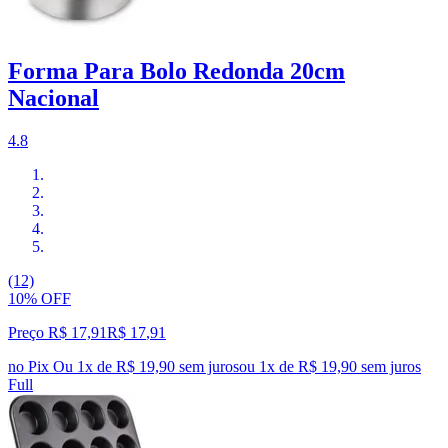
Forma Para Bolo Redonda 20cm
Nacional
4.8
(12)
10% OFF
Preço R$ 17,91
R$
17
,
91
no Pix
Ou 1x de R$ 19,90 sem juros
ou
1
x de
R$ 19,90
sem juros
Full