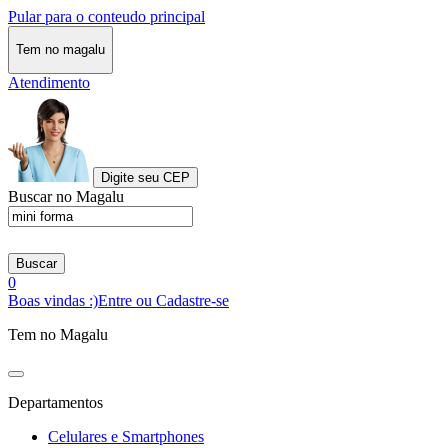
Pular para o conteudo principal
Tem no magalu
Atendimento
Digite seu CEP
Buscar no Magalu
Buscar
0
Boas vindas :)
Entre ou Cadastre-se
Tem no Magalu
Departamentos
Celulares e Smartphones