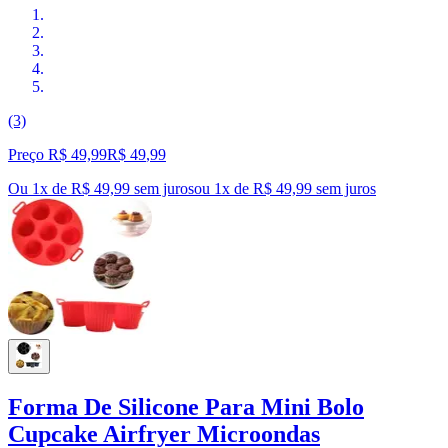
(3)
Preço R$ 49,99
R$
49
,
99
Ou 1x de R$ 49,99 sem juros
ou
1
x de
R$ 49,99
sem juros
Forma De Silicone Para Mini Bolo
Cupcake Airfryer Microondas