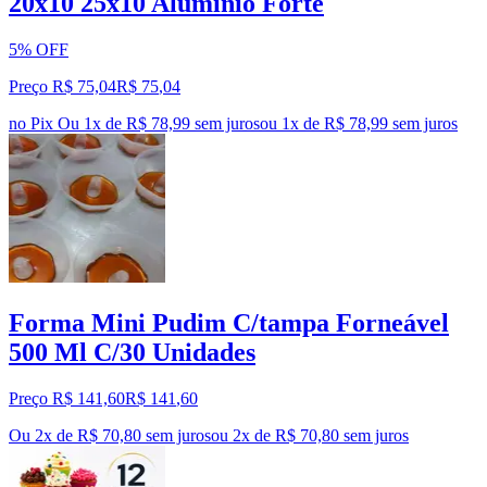
20x10 25x10 Alumínio Forte
5% OFF
Preço R$ 75,04
R$
75
,
04
no Pix
Ou 1x de R$ 78,99 sem juros
ou
1
x de
R$ 78,99
sem juros
Forma Mini Pudim C/tampa Forneável
500 Ml C/30 Unidades
Preço R$ 141,60
R$
141
,
60
Ou 2x de R$ 70,80 sem juros
ou
2
x de
R$ 70,80
sem juros