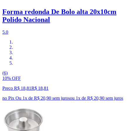
Forma redonda De Bolo alta 20x10cm
Polido Nacional
5.0
(6)
10% OFF
Preço R$ 18,81
R$
18
,
81
no Pix
Ou 1x de R$ 20,90 sem juros
ou
1
x de
R$ 20,90
sem juros