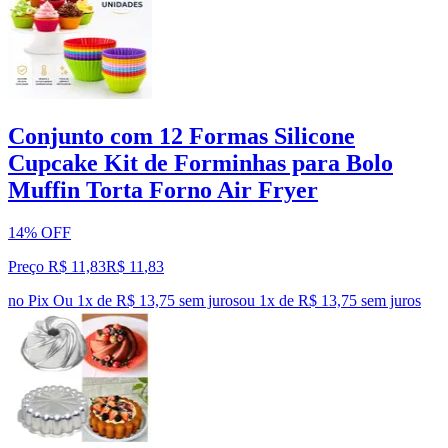
Conjunto com 12 Formas Silicone
Cupcake Kit de Forminhas para Bolo
Muffin Torta Forno Air Fryer
14% OFF
Preço R$ 11,83
R$
11
,
83
no Pix
Ou 1x de R$ 13,75 sem juros
ou
1
x de
R$ 13,75
sem juros