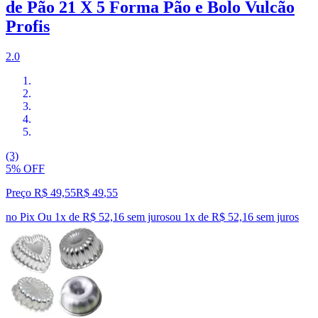
de Pão 21 X 5 Forma Pão e Bolo Vulcão
Profis
2.0
(3)
5% OFF
Preço R$ 49,55
R$
49
,
55
no Pix
Ou 1x de R$ 52,16 sem juros
ou
1
x de
R$ 52,16
sem juros