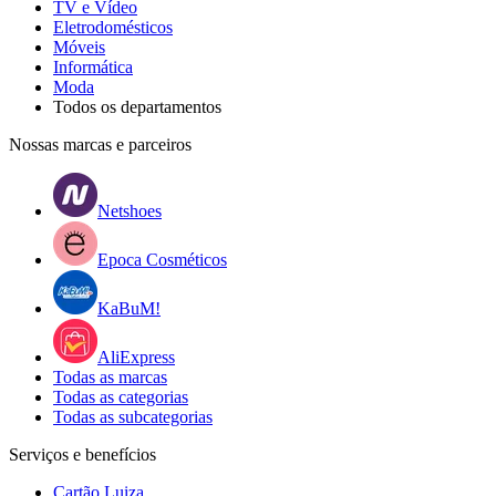
TV e Vídeo
Eletrodomésticos
Móveis
Informática
Moda
Todos os departamentos
Nossas marcas e parceiros
Netshoes
Epoca Cosméticos
KaBuM!
AliExpress
Todas as marcas
Todas as categorias
Todas as subcategorias
Serviços e benefícios
Cartão Luiza