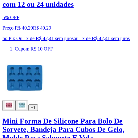
com 12 ou 24 unidades
5% OFF
Preço R$ 40,29
R$
40
,
29
no Pix
Ou 1x de R$ 42,41 sem juros
ou
1
x de
R$ 42,41
sem juros
Cupom R$ 10 OFF
+1
Mini Forma De Silicone Para Bolo De
Sorvete, Bandeja Para Cubos De Gelo,
Molde Para Sabonete E Vela,