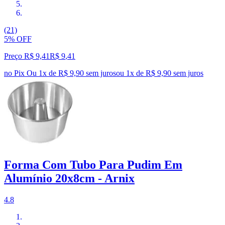
(21)
5% OFF
Preço R$ 9,41
R$
9
,
41
no Pix
Ou 1x de R$ 9,90 sem juros
ou
1
x de
R$ 9,90
sem juros
Forma Com Tubo Para Pudim Em
Alumínio 20x8cm - Arnix
4.8