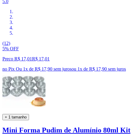
5.0
(12)
5% OFF
Preço R$ 17,01
R$
17
,
01
no Pix
Ou 1x de R$ 17,90 sem juros
ou
1
x de
R$ 17,90
sem juros
+ 1 tamanho
Mini Forma Pudim de Alumínio 80ml Kit