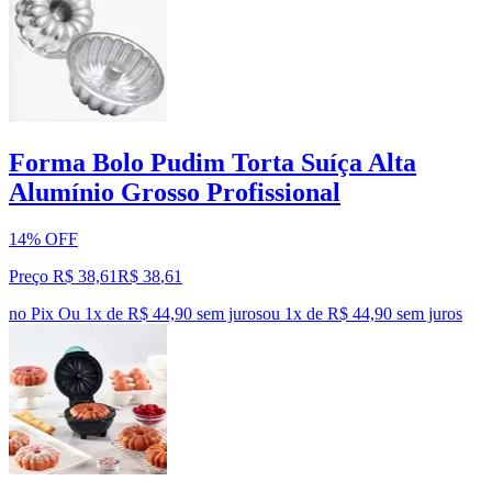
Forma Bolo Pudim Torta Suíça Alta
Alumínio Grosso Profissional
14% OFF
Preço R$ 38,61
R$
38
,
61
no Pix
Ou 1x de R$ 44,90 sem juros
ou
1
x de
R$ 44,90
sem juros