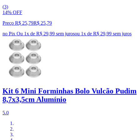
(3)
14% OFF
Preço R$ 25,79
R$
25
,
79
no Pix
Ou 1x de R$ 29,99 sem juros
ou
1
x de
R$ 29,99
sem juros
Kit 6 Mini Forminhas Bolo Vulcão Pudim
8,7x3,5cm Alumínio
5.0