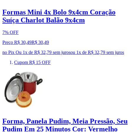
Formas Mini 4x Bolo 9x4cm Coração
Suíça Charlot Balão 9x4cm
7% OFF
Preço R$ 30,49
R$
30
,
49
no Pix
Ou 1x de R$ 32,79 sem juros
ou
1
x de
R$ 32,79
sem juros
Cupom R$ 15 OFF
Forma, Panela Pudim, Meia Pressão, Seu
Pudim Em 25 Minutos Cor: Vermelho