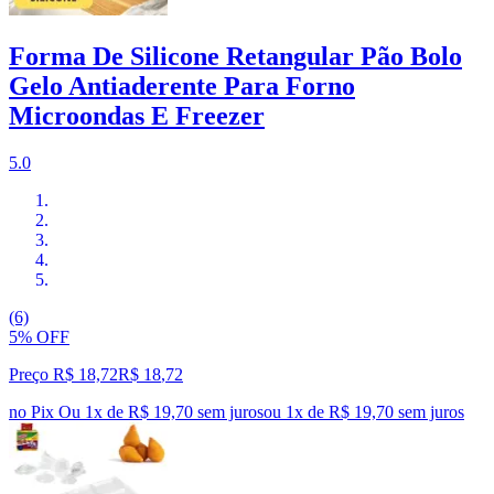
Forma De Silicone Retangular Pão Bolo
Gelo Antiaderente Para Forno
Microondas E Freezer
5.0
(6)
5% OFF
Preço R$ 18,72
R$
18
,
72
no Pix
Ou 1x de R$ 19,70 sem juros
ou
1
x de
R$ 19,70
sem juros