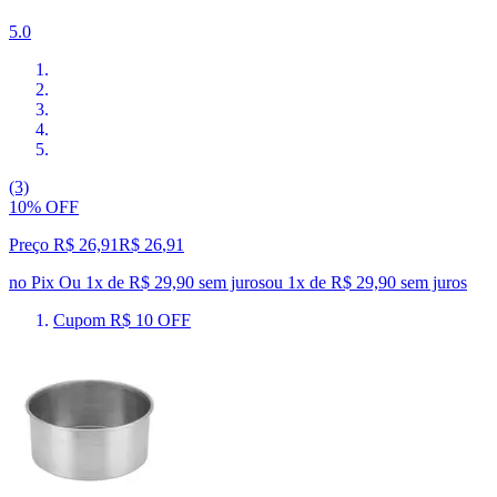
5.0
(3)
10% OFF
Preço R$ 26,91
R$
26
,
91
no Pix
Ou 1x de R$ 29,90 sem juros
ou
1
x de
R$ 29,90
sem juros
Cupom R$ 10 OFF