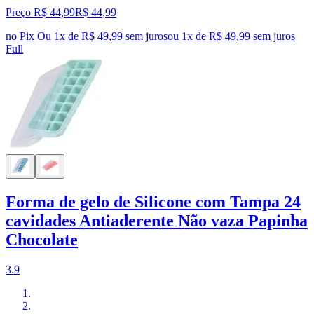
Preço R$ 44,99
R$
44
,
99
no Pix
Ou 1x de R$ 49,99 sem juros
ou
1
x de
R$ 49,99
sem juros
Full
Forma de gelo de Silicone com Tampa 24
cavidades Antiaderente Não vaza Papinha
Chocolate
3.9