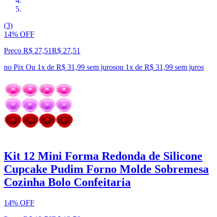
(3)
14% OFF
Preço R$ 27,51
R$
27
,
51
no Pix
Ou 1x de R$ 31,99 sem juros
ou
1
x de
R$ 31,99
sem juros
Kit 12 Mini Forma Redonda de Silicone
Cupcake Pudim Forno Molde Sobremesa
Cozinha Bolo Confeitaria
14% OFF