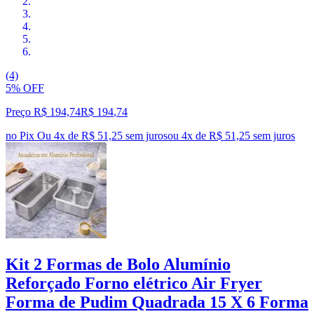
(4)
5% OFF
Preço R$ 194,74
R$
194
,
74
no Pix
Ou 4x de R$ 51,25 sem juros
ou
4
x de
R$ 51,25
sem juros
Kit 2 Formas de Bolo Alumínio
Reforçado Forno elétrico Air Fryer
Forma de Pudim Quadrada 15 X 6 Forma