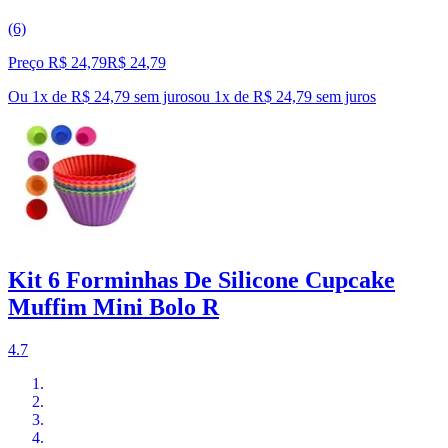
(6)
Preço R$ 24,79
R$
24
,
79
Ou 1x de R$ 24,79 sem juros
ou
1
x de
R$ 24,79
sem juros
Kit 6 Forminhas De Silicone Cupcake
Muffim Mini Bolo R
4.7