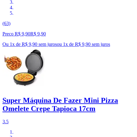
(63)
Preço R$ 9,90
R$
9
,
90
Ou 1x de R$ 9,90 sem juros
ou
1
x de
R$ 9,90
sem juros
Super Máquina De Fazer Mini Pizza
Omelete Crepe Tapioca 17cm
3.5