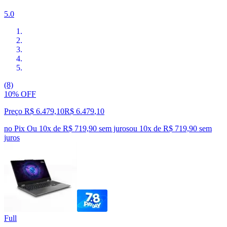
5.0
(8)
10% OFF
Preço R$ 6.479,10
R$
6.479
,
10
no Pix
Ou 10x de R$ 719,90 sem juros
ou
10
x de
R$ 719,90
sem
juros
Full