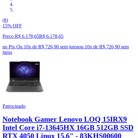
(8)
15% OFF
Preço R$ 6.178,65
R$
6.178
,
65
no Pix
Ou 10x de R$ 726,90 sem juros
ou
10
x de
R$ 726,90
sem
juros
Patrocinado
Notebook Gamer Lenovo LOQ 15IRX9
Intel Core i7-13645HX 16GB 512GB SSD
RTX 4050 Linux 15.6" - 83KHS00600