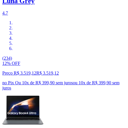
Luna Grey
4.7
(234)
12% OFF
Preço R$ 3.519,12
R$
3.519
,
12
no Pix
Ou 10x de R$ 399,90 sem juros
ou
10
x de
R$ 399,90
sem
juros