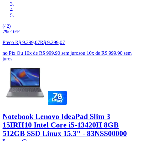
(42)
7% OFF
Preço R$ 9.299,07
R$
9.299
,
07
no Pix
Ou 10x de R$ 999,90 sem juros
ou
10
x de
R$ 999,90
sem
juros
Notebook Lenovo IdeaPad Slim 3
15IRH10 Intel Core i5-13420H 8GB
512GB SSD Linux 15.3" - 83NSS00000