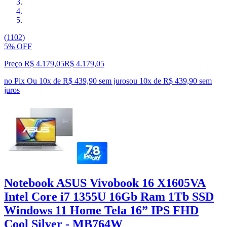
(1102)
5% OFF
Preço R$ 4.179,05
R$
4.179
,
05
no Pix
Ou 10x de R$ 439,90 sem juros
ou
10
x de
R$ 439,90
sem
juros
Notebook ASUS Vivobook 16 X1605VA
Intel Core i7 1355U 16Gb Ram 1Tb SSD
Windows 11 Home Tela 16” IPS FHD
Cool Silver - MB764W