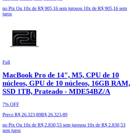
no Pix
Ou 10x de R$ 905,16 sem juros
ou
10
x de
R$ 905,16
sem
juros
Full
MacBook Pro de 14", M5, CPU de 10
núcleos, GPU de 10 núcleos, 16GB RAM,
SSD 1TB, Prateado - MDE54BZ/A
7% OFF
Preço R$ 26.323,89
R$
26.323
,
89
no Pix
Ou 10x de R$ 2.830,53 sem juros
ou
10
x de
R$ 2.830,53
sem juros