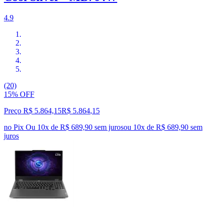
4.9
(20)
15% OFF
Preço R$ 5.864,15
R$
5.864
,
15
no Pix
Ou 10x de R$ 689,90 sem juros
ou
10
x de
R$ 689,90
sem
juros