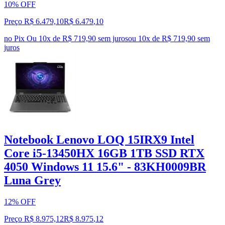
10% OFF
Preço R$ 6.479,10
R$
6.479
,
10
no Pix
Ou 10x de R$ 719,90 sem juros
ou
10
x de
R$ 719,90
sem
juros
Notebook Lenovo LOQ 15IRX9 Intel
Core i5-13450HX 16GB 1TB SSD RTX
4050 Windows 11 15.6" - 83KH0009BR
Luna Grey
12% OFF
Preço R$ 8.975,12
R$
8.975
,
12