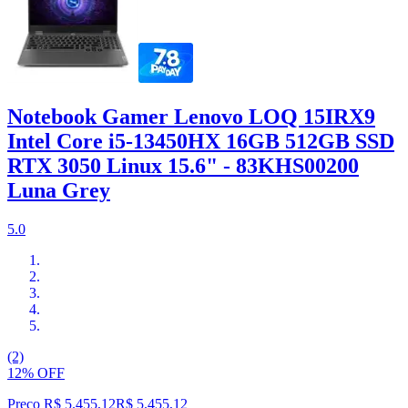
Notebook Gamer Lenovo LOQ 15IRX9
Intel Core i5-13450HX 16GB 512GB SSD
RTX 3050 Linux 15.6" - 83KHS00200
Luna Grey
5.0
(2)
12% OFF
Preço R$ 5.455,12
R$
5.455
,
12