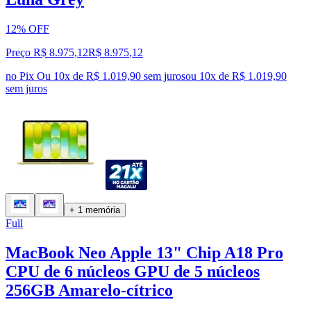
12% OFF
Preço R$ 8.975,12
R$
8.975
,
12
no Pix
Ou 10x de R$ 1.019,90 sem juros
ou
10
x de
R$ 1.019,90
sem juros
+ 1 memória
Full
MacBook Neo Apple 13" Chip A18 Pro
CPU de 6 núcleos GPU de 5 núcleos
256GB Amarelo-cítrico