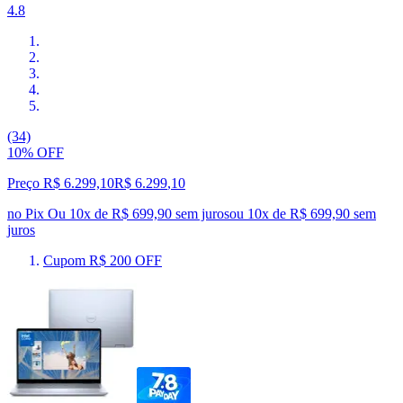
4.8
(34)
10% OFF
Preço R$ 6.299,10
R$
6.299
,
10
no Pix
Ou 10x de R$ 699,90 sem juros
ou
10
x de
R$ 699,90
sem
juros
Cupom R$ 200 OFF