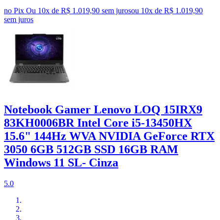
no Pix
Ou 10x de R$ 1.019,90 sem juros
ou
10
x de
R$ 1.019,90
sem juros
Notebook Gamer Lenovo LOQ 15IRX9
83KH0006BR Intel Core i5-13450HX
15.6" 144Hz WVA NVIDIA GeForce RTX
3050 6GB 512GB SSD 16GB RAM
Windows 11 SL- Cinza
5.0