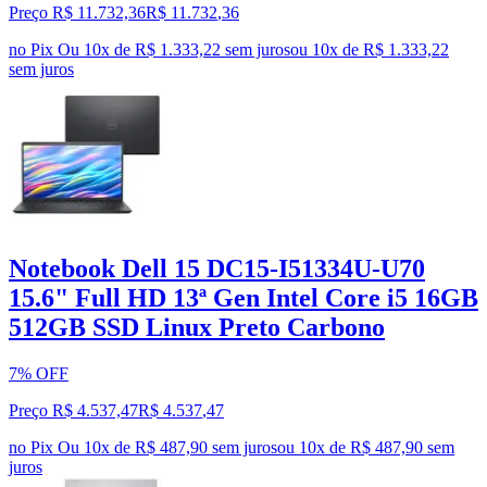
Preço R$ 11.732,36
R$
11.732
,
36
no Pix
Ou 10x de R$ 1.333,22 sem juros
ou
10
x de
R$ 1.333,22
sem juros
Notebook Dell 15 DC15-I51334U-U70
15.6" Full HD 13ª Gen Intel Core i5 16GB
512GB SSD Linux Preto Carbono
7% OFF
Preço R$ 4.537,47
R$
4.537
,
47
no Pix
Ou 10x de R$ 487,90 sem juros
ou
10
x de
R$ 487,90
sem
juros