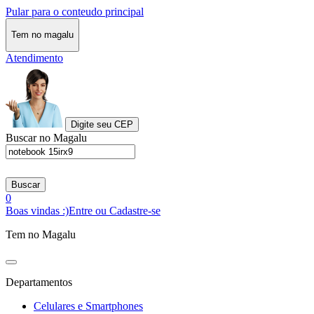
Pular para o conteudo principal
Tem no magalu
Atendimento
Digite seu CEP
Buscar no Magalu
Buscar
0
Boas vindas :)
Entre ou Cadastre-se
Tem no Magalu
Departamentos
Celulares e Smartphones