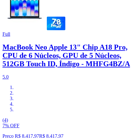
Full
MacBook Neo Apple 13" Chip A18 Pro,
CPU de 6 Núcleos, GPU de 5 Núcleos,
512GB Touch ID, Índigo - MHFG4BZ/A
5.0
(4)
7% OFF
Preço R$ 8.417,97
R$
8.417
,
97