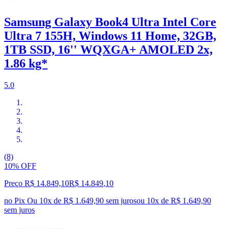
Samsung Galaxy Book4 Ultra Intel Core
Ultra 7 155H, Windows 11 Home, 32GB,
1TB SSD, 16'' WQXGA+ AMOLED 2x,
1.86 kg*
5.0
(8)
10% OFF
Preço R$ 14.849,10
R$
14.849
,
10
no Pix
Ou 10x de R$ 1.649,90 sem juros
ou
10
x de
R$ 1.649,90
sem juros