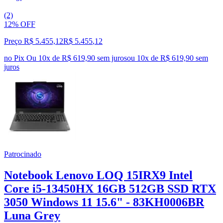
(2)
12% OFF
Preço R$ 5.455,12
R$
5.455
,
12
no Pix
Ou 10x de R$ 619,90 sem juros
ou
10
x de
R$ 619,90
sem
juros
Patrocinado
Notebook Lenovo LOQ 15IRX9 Intel
Core i5-13450HX 16GB 512GB SSD RTX
3050 Windows 11 15.6" - 83KH0006BR
Luna Grey