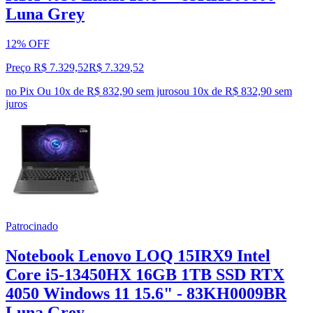
Luna Grey
12% OFF
Preço R$ 7.329,52
R$
7.329
,
52
no Pix
Ou 10x de R$ 832,90 sem juros
ou
10
x de
R$ 832,90
sem
juros
Patrocinado
Notebook Lenovo LOQ 15IRX9 Intel
Core i5-13450HX 16GB 1TB SSD RTX
4050 Windows 11 15.6" - 83KH0009BR
Luna Grey