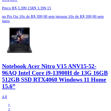
Preço R$ 3.399,15
R$
3.399
,
15
no Pix
Ou 10x de R$ 399,90 sem juros
ou
10
x de
R$ 399,90
sem
juros
Notebook Acer Nitro V15 ANV15-52-
96AQ Intel Core i9-13900H de 13G 16GB
512GB SSD RTX4060 Windows 11 Home
15.6”
4.8