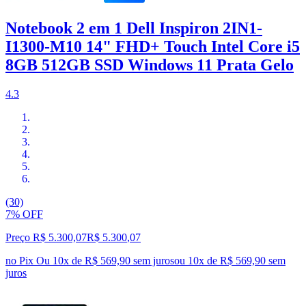
Notebook 2 em 1 Dell Inspiron 2IN1-
I1300-M10 14" FHD+ Touch Intel Core i5
8GB 512GB SSD Windows 11 Prata Gelo
4.3
(30)
7% OFF
Preço R$ 5.300,07
R$
5.300
,
07
no Pix
Ou 10x de R$ 569,90 sem juros
ou
10
x de
R$ 569,90
sem
juros