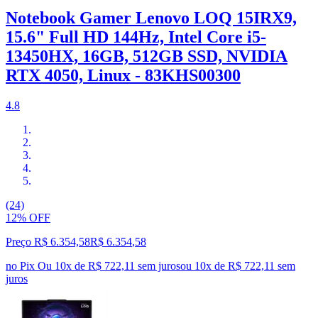
Notebook Gamer Lenovo LOQ 15IRX9,
15.6" Full HD 144Hz, Intel Core i5-
13450HX, 16GB, 512GB SSD, NVIDIA
RTX 4050, Linux - 83KHS00300
4.8
(24)
12% OFF
Preço R$ 6.354,58
R$
6.354
,
58
no Pix
Ou 10x de R$ 722,11 sem juros
ou
10
x de
R$ 722,11
sem
juros