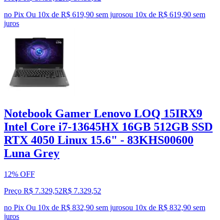
no Pix
Ou 10x de R$ 619,90 sem juros
ou
10
x de
R$ 619,90
sem
juros
Notebook Gamer Lenovo LOQ 15IRX9
Intel Core i7-13645HX 16GB 512GB SSD
RTX 4050 Linux 15.6" - 83KHS00600
Luna Grey
12% OFF
Preço R$ 7.329,52
R$
7.329
,
52
no Pix
Ou 10x de R$ 832,90 sem juros
ou
10
x de
R$ 832,90
sem
juros