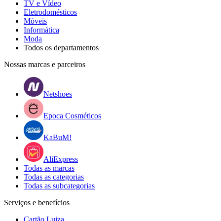
TV e Vídeo
Eletrodomésticos
Móveis
Informática
Moda
Todos os departamentos
Nossas marcas e parceiros
Netshoes
Epoca Cosméticos
KaBuM!
AliExpress
Todas as marcas
Todas as categorias
Todas as subcategorias
Serviços e benefícios
Cartão Luiza