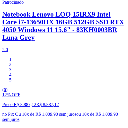
Patrocinado
Notebook Lenovo LOQ 15IRX9 Intel
Core i7-13650HX 16GB 512GB SSD RTX
4050 Windows 11 15.6" - 83KH0003BR
Luna Grey
5.0
(6)
12% OFF
Preço R$ 8.887,12
R$
8.887
,
12
no Pix
Ou 10x de R$ 1.009,90 sem juros
ou
10
x de
R$ 1.009,90
sem juros