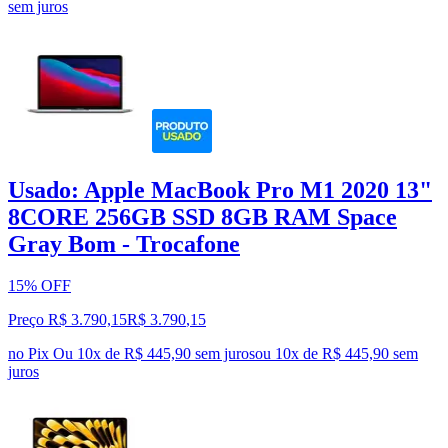
sem juros
Usado: Apple MacBook Pro M1 2020 13"
8CORE 256GB SSD 8GB RAM Space
Gray Bom - Trocafone
15% OFF
Preço R$ 3.790,15
R$
3.790
,
15
no Pix
Ou 10x de R$ 445,90 sem juros
ou
10
x de
R$ 445,90
sem
juros