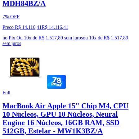
MDH84BZ/A
7% OFF
Preço R$ 14.116,41
R$
14.116
,
41
no Pix
Ou 10x de R$ 1.517,89 sem juros
ou
10
x de
R$ 1.517,89
sem juros
Full
MacBook Air Apple 15" Chip M4, CPU
10 Núcleos, GPU 10 Núcleos, Neural
Engine 16 Núcleos, 16GB RAM, SSD
512GB, Estelar - MW1K3BZ/A