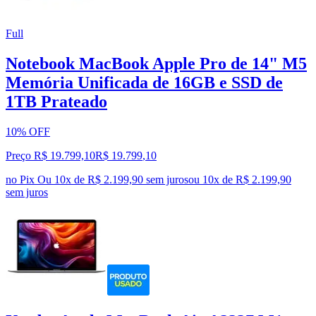
Full
Notebook MacBook Apple Pro de 14" M5
Memória Unificada de 16GB e SSD de
1TB Prateado
10% OFF
Preço R$ 19.799,10
R$
19.799
,
10
no Pix
Ou 10x de R$ 2.199,90 sem juros
ou
10
x de
R$ 2.199,90
sem juros