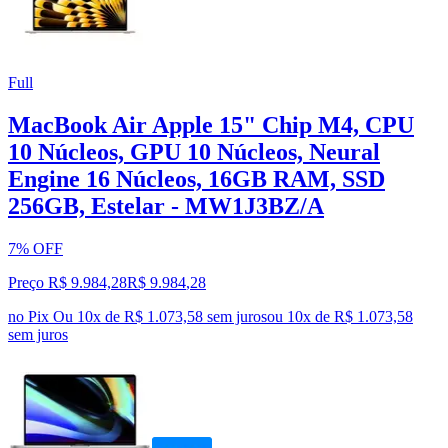
Full
MacBook Air Apple 15" Chip M4, CPU
10 Núcleos, GPU 10 Núcleos, Neural
Engine 16 Núcleos, 16GB RAM, SSD
256GB, Estelar - MW1J3BZ/A
7% OFF
Preço R$ 9.984,28
R$
9.984
,
28
no Pix
Ou 10x de R$ 1.073,58 sem juros
ou
10
x de
R$ 1.073,58
sem juros