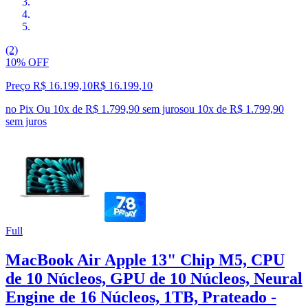
(2)
10% OFF
Preço R$ 16.199,10
R$
16.199
,
10
no Pix
Ou 10x de R$ 1.799,90 sem juros
ou
10
x de
R$ 1.799,90
sem juros
Full
MacBook Air Apple 13" Chip M5, CPU
de 10 Núcleos, GPU de 10 Núcleos, Neural
Engine de 16 Núcleos, 1TB, Prateado -