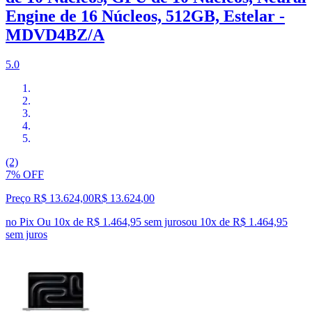
Engine de 16 Núcleos, 512GB, Estelar -
MDVD4BZ/A
5.0
(2)
7% OFF
Preço R$ 13.624,00
R$
13.624
,
00
no Pix
Ou 10x de R$ 1.464,95 sem juros
ou
10
x de
R$ 1.464,95
sem juros