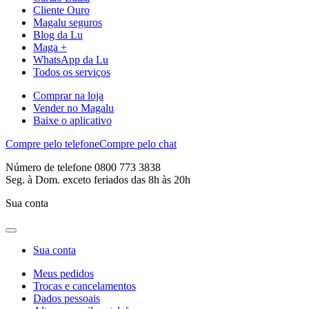
Cliente Ouro
Magalu seguros
Blog da Lu
Maga +
WhatsApp da Lu
Todos os serviços
Comprar na loja
Vender no Magalu
Baixe o aplicativo
Compre pelo telefone
Compre pelo chat
Número de telefone 0800 773 3838
Seg. à Dom. exceto feriados das 8h às 20h
Sua conta
Sua conta
Meus pedidos
Trocas e cancelamentos
Dados pessoais