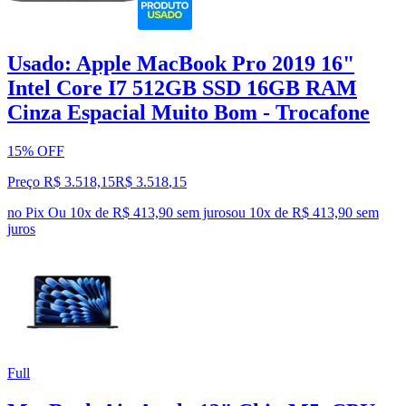
Usado: Apple MacBook Pro 2019 16"
Intel Core I7 512GB SSD 16GB RAM
Cinza Espacial Muito Bom - Trocafone
15% OFF
Preço R$ 3.518,15
R$
3.518
,
15
no Pix
Ou 10x de R$ 413,90 sem juros
ou
10
x de
R$ 413,90
sem
juros
Full