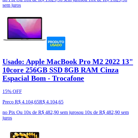
sem juros
Usado: Apple MacBook Pro M2 2022 13"
10core 256GB SSD 8GB RAM Cinza
Espacial Bom - Trocafone
15% OFF
Preço R$ 4.104,65
R$
4.104
,
65
no Pix
Ou 10x de R$ 482,90 sem juros
ou
10
x de
R$ 482,90
sem
juros