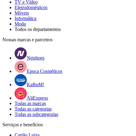
TV e Vídeo
Eletrodomésticos
Móveis
Informática
Moda
Todos os departamentos
Nossas marcas e parceiros
Netshoes
Epoca Cosméticos
KaBuM!
AliExpress
Todas as marcas
Todas as categorias
Todas as subcategorias
Serviços e benefícios
Cartão Luiza