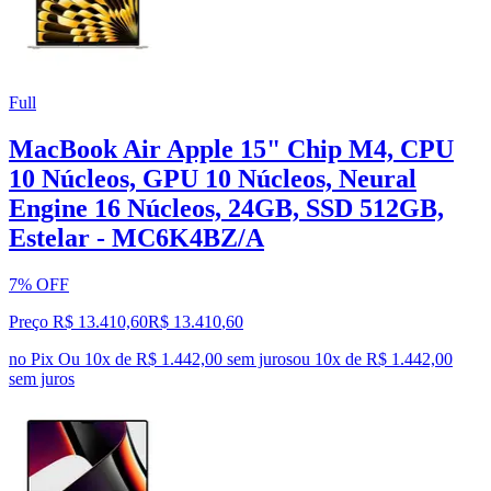
Full
MacBook Air Apple 15" Chip M4, CPU
10 Núcleos, GPU 10 Núcleos, Neural
Engine 16 Núcleos, 24GB, SSD 512GB,
Estelar - MC6K4BZ/A
7% OFF
Preço R$ 13.410,60
R$
13.410
,
60
no Pix
Ou 10x de R$ 1.442,00 sem juros
ou
10
x de
R$ 1.442,00
sem juros