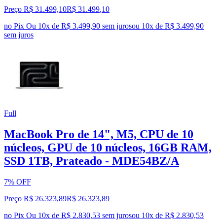
Preço R$ 31.499,10
R$
31.499
,
10
no Pix
Ou 10x de R$ 3.499,90 sem juros
ou
10
x de
R$ 3.499,90
sem juros
Full
MacBook Pro de 14", M5, CPU de 10
núcleos, GPU de 10 núcleos, 16GB RAM,
SSD 1TB, Prateado - MDE54BZ/A
7% OFF
Preço R$ 26.323,89
R$
26.323
,
89
no Pix
Ou 10x de R$ 2.830,53 sem juros
ou
10
x de
R$ 2.830,53