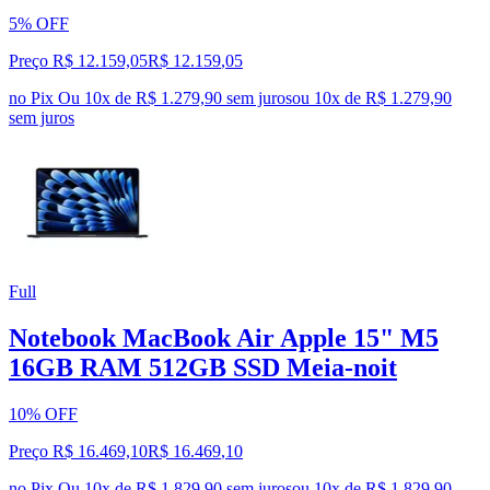
5% OFF
Preço R$ 12.159,05
R$
12.159
,
05
no Pix
Ou 10x de R$ 1.279,90 sem juros
ou
10
x de
R$ 1.279,90
sem juros
Full
Notebook MacBook Air Apple 15" M5
16GB RAM 512GB SSD Meia‑noit
10% OFF
Preço R$ 16.469,10
R$
16.469
,
10
no Pix
Ou 10x de R$ 1.829,90 sem juros
ou
10
x de
R$ 1.829,90