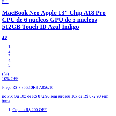
Full
MacBook Neo Apple 13" Chip A18 Pro
CPU de 6 núcleos GPU de 5 núcleos
512GB Touch ID Azul Índigo
4.8
(34)
10% OFF
Preço R$ 7.856,10
R$
7.856
,
10
no Pix
Ou 10x de R$ 872,90 sem juros
ou
10
x de
R$ 872,90
sem
juros
Cupom R$ 200 OFF