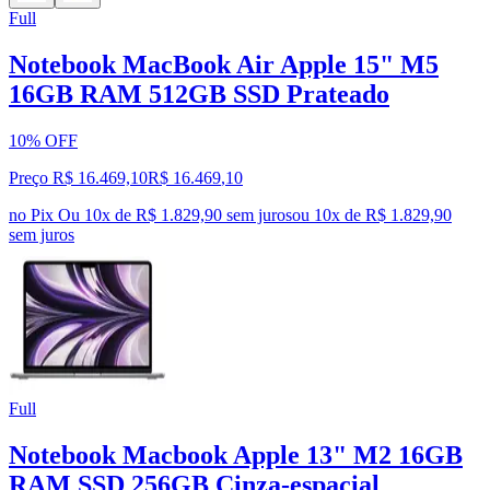
Full
Notebook MacBook Air Apple 15" M5
16GB RAM 512GB SSD Prateado
10% OFF
Preço R$ 16.469,10
R$
16.469
,
10
no Pix
Ou 10x de R$ 1.829,90 sem juros
ou
10
x de
R$ 1.829,90
sem juros
Full
Notebook Macbook Apple 13" M2 16GB
RAM SSD 256GB Cinza-espacial