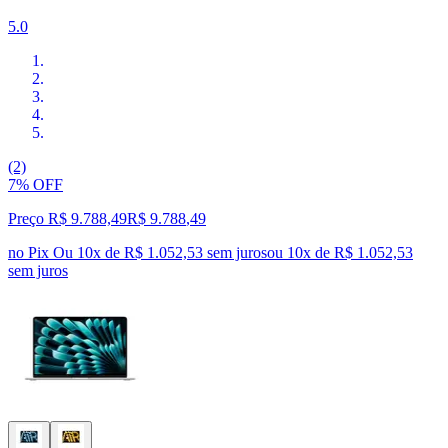
5.0
(2)
7% OFF
Preço R$ 9.788,49
R$
9.788
,
49
no Pix
Ou 10x de R$ 1.052,53 sem juros
ou
10
x de
R$ 1.052,53
sem juros