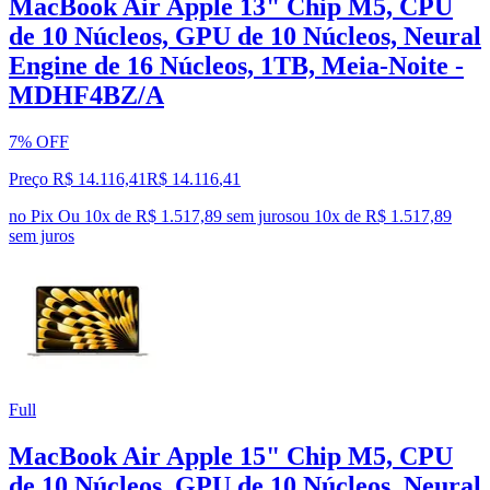
MacBook Air Apple 13" Chip M5, CPU
de 10 Núcleos, GPU de 10 Núcleos, Neural
Engine de 16 Núcleos, 1TB, Meia-Noite -
MDHF4BZ/A
7% OFF
Preço R$ 14.116,41
R$
14.116
,
41
no Pix
Ou 10x de R$ 1.517,89 sem juros
ou
10
x de
R$ 1.517,89
sem juros
Full
MacBook Air Apple 15" Chip M5, CPU
de 10 Núcleos, GPU de 10 Núcleos, Neural