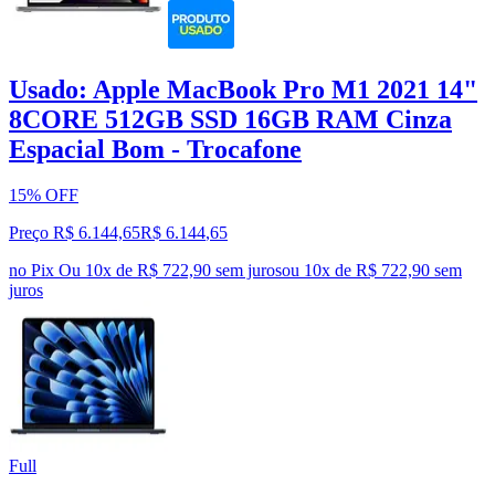
Usado: Apple MacBook Pro M1 2021 14"
8CORE 512GB SSD 16GB RAM Cinza
Espacial Bom - Trocafone
15% OFF
Preço R$ 6.144,65
R$
6.144
,
65
no Pix
Ou 10x de R$ 722,90 sem juros
ou
10
x de
R$ 722,90
sem
juros
Full