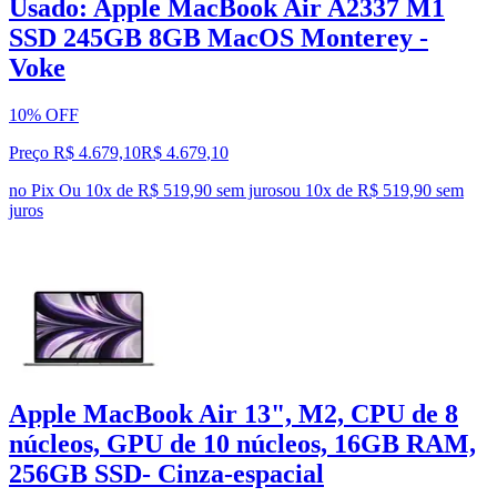
Usado: Apple MacBook Air A2337 M1
SSD 245GB 8GB MacOS Monterey -
Voke
10% OFF
Preço R$ 4.679,10
R$
4.679
,
10
no Pix
Ou 10x de R$ 519,90 sem juros
ou
10
x de
R$ 519,90
sem
juros
Apple MacBook Air 13", M2, CPU de 8
núcleos, GPU de 10 núcleos, 16GB RAM,
256GB SSD- Cinza-espacial