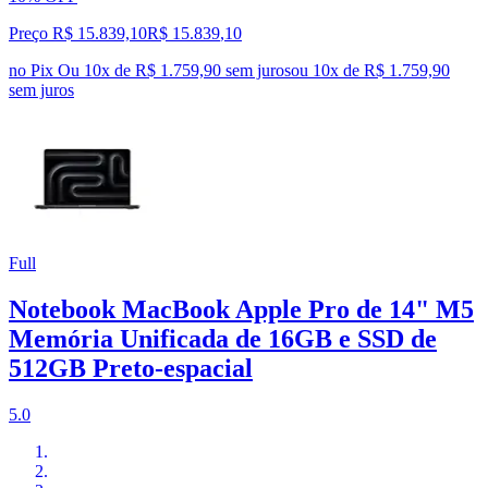
Preço R$ 15.839,10
R$
15.839
,
10
no Pix
Ou 10x de R$ 1.759,90 sem juros
ou
10
x de
R$ 1.759,90
sem juros
Full
Notebook MacBook Apple Pro de 14" M5
Memória Unificada de 16GB e SSD de
512GB Preto‑espacial
5.0