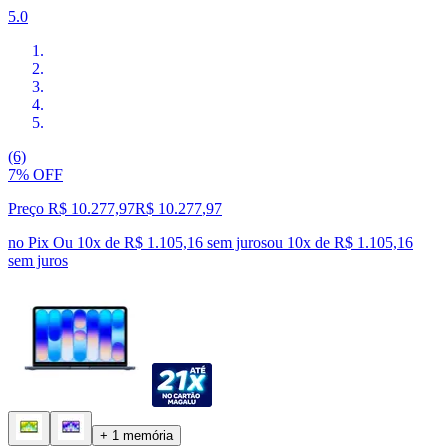
5.0
(6)
7% OFF
Preço R$ 10.277,97
R$
10.277
,
97
no Pix
Ou 10x de R$ 1.105,16 sem juros
ou
10
x de
R$ 1.105,16
sem juros
+ 1 memória