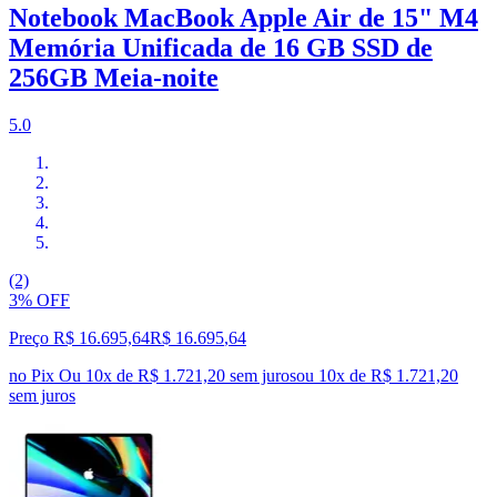
Notebook MacBook Apple Air de 15" M4
Memória Unificada de 16 GB SSD de
256GB Meia-noite
5.0
(2)
3% OFF
Preço R$ 16.695,64
R$
16.695
,
64
no Pix
Ou 10x de R$ 1.721,20 sem juros
ou
10
x de
R$ 1.721,20
sem juros