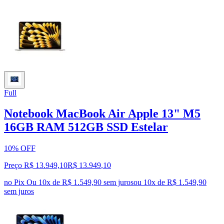
Full
Notebook MacBook Air Apple 13" M5
16GB RAM 512GB SSD Estelar
10% OFF
Preço R$ 13.949,10
R$
13.949
,
10
no Pix
Ou 10x de R$ 1.549,90 sem juros
ou
10
x de
R$ 1.549,90
sem juros