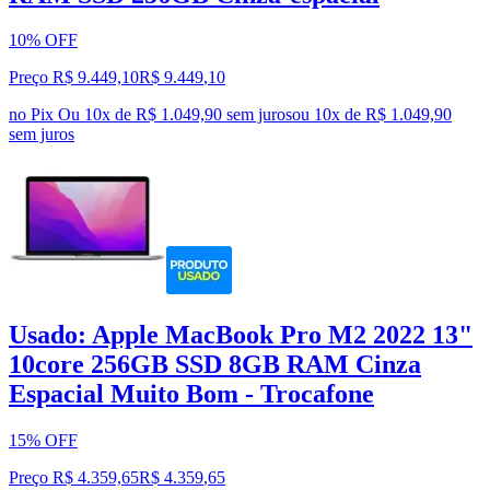
10% OFF
Preço R$ 9.449,10
R$
9.449
,
10
no Pix
Ou 10x de R$ 1.049,90 sem juros
ou
10
x de
R$ 1.049,90
sem juros
Usado: Apple MacBook Pro M2 2022 13"
10core 256GB SSD 8GB RAM Cinza
Espacial Muito Bom - Trocafone
15% OFF
Preço R$ 4.359,65
R$
4.359
,
65