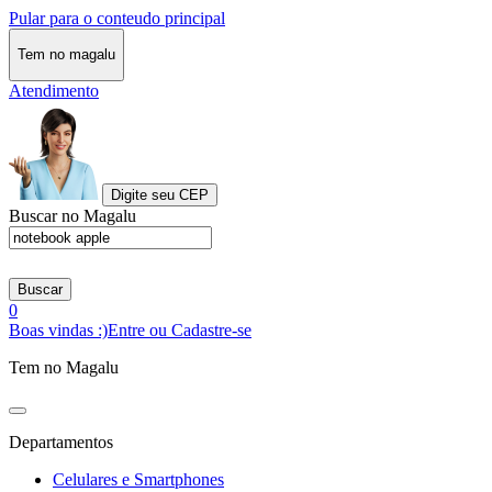
Pular para o conteudo principal
Tem no magalu
Atendimento
Digite seu CEP
Buscar no Magalu
Buscar
0
Boas vindas :)
Entre ou Cadastre-se
Tem no Magalu
Departamentos
Celulares e Smartphones