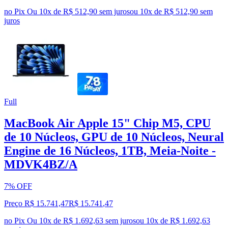
no Pix
Ou 10x de R$ 512,90 sem juros
ou
10
x de
R$ 512,90
sem
juros
Full
MacBook Air Apple 15" Chip M5, CPU
de 10 Núcleos, GPU de 10 Núcleos, Neural
Engine de 16 Núcleos, 1TB, Meia-Noite -
MDVK4BZ/A
7% OFF
Preço R$ 15.741,47
R$
15.741
,
47
no Pix
Ou 10x de R$ 1.692,63 sem juros
ou
10
x de
R$ 1.692,63