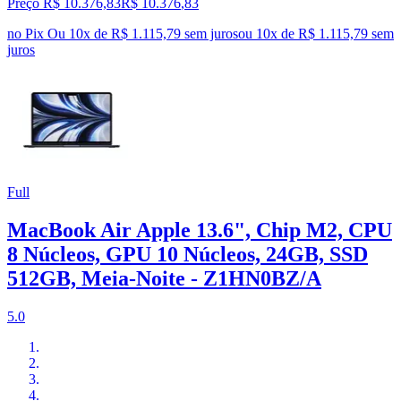
Preço R$ 10.376,83
R$
10.376
,
83
no Pix
Ou 10x de R$ 1.115,79 sem juros
ou
10
x de
R$ 1.115,79
sem
juros
Full
MacBook Air Apple 13.6", Chip M2, CPU
8 Núcleos, GPU 10 Núcleos, 24GB, SSD
512GB, Meia-Noite - Z1HN0BZ/A
5.0