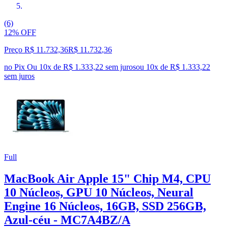
(6)
12% OFF
Preço R$ 11.732,36
R$
11.732
,
36
no Pix
Ou 10x de R$ 1.333,22 sem juros
ou
10
x de
R$ 1.333,22
sem juros
Full
MacBook Air Apple 15" Chip M4, CPU
10 Núcleos, GPU 10 Núcleos, Neural
Engine 16 Núcleos, 16GB, SSD 256GB,
Azul-céu - MC7A4BZ/A