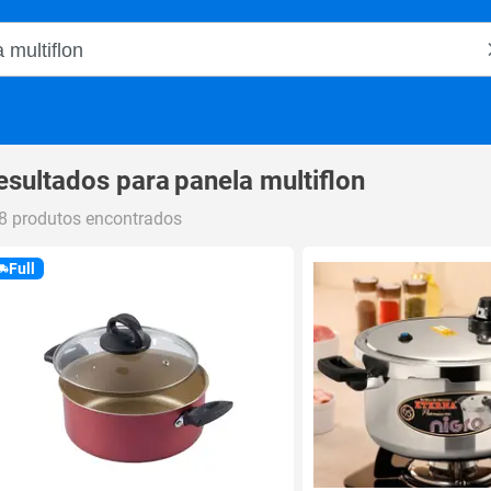
o Magalu
esultados para
panela multiflon
8 produtos encontrados
Full