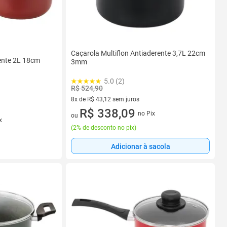
Caçarola Multiflon Antiaderente 3,7L 22cm
rente 2L 18cm
3mm
5.0 (2)
R$ 524,90
8x de R$ 43,12 sem juros
8 vez de R$ 43,12 sem juros
R$ 338,09
no Pix
ou
x
(
2% de desconto no pix
)
Adicionar à sacola