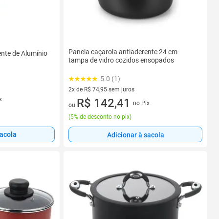
Panela caçarola antiaderente 24 cm
ente de Alumínio
tampa de vidro cozidos ensopados
5.0 (1)
2x de R$ 74,95 sem juros
x
2 vez de R$ 74,95 sem juros
R$ 142,41
no Pix
ou
(
5% de desconto no pix
)
sacola
Adicionar à sacola