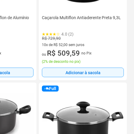
flon de Alumínio
Caçarola Multiflon Antiaderente Preta 9,3L
4.0 (2)
R$ 729,90
10x de R$ 52,00 sem juros
10 vez de R$ 52,00 sem juros
R$ 509,59
x
no Pix
ou
(
2% de desconto no pix
)
sacola
Adicionar à sacola
Full