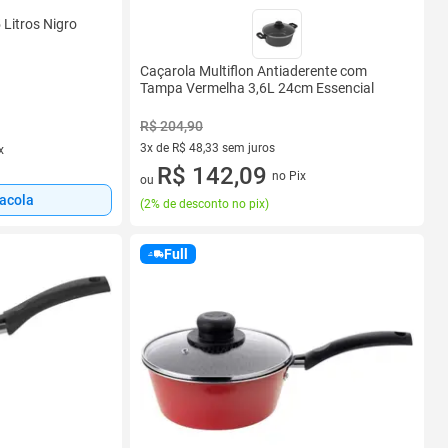
 Litros Nigro
Caçarola Multiflon Antiaderente com
Tampa Vermelha 3,6L 24cm Essencial
R$ 204,90
3x de R$ 48,33 sem juros
x
3 vez de R$ 48,33 sem juros
R$ 142,09
no Pix
ou
sacola
(
2% de desconto no pix
)
Full