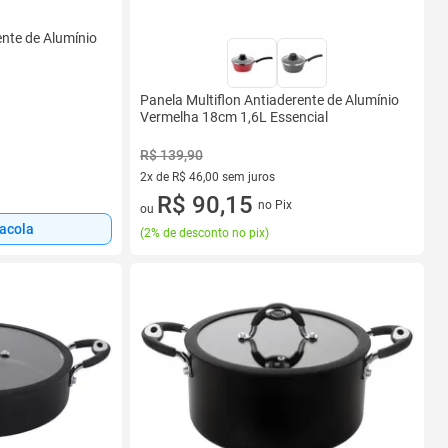
ente de Alumínio
Panela Multiflon Antiaderente de Alumínio
Vermelha 18cm 1,6L Essencial
R$ 139,90
2x de R$ 46,00 sem juros
2 vez de R$ 46,00 sem juros
R$ 90,15
no Pix
ou
sacola
(
2% de desconto no pix
)