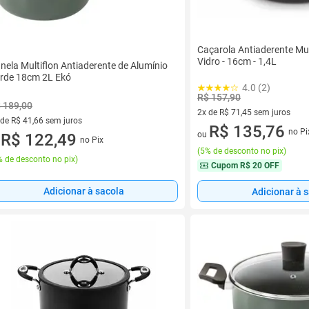
Caçarola Antiaderente Mu
Vidro - 16cm - 1,4L
nela Multiflon Antiaderente de Alumínio
rde 18cm 2L Ekó
4.0 (2)
R$ 157,90
 189,00
2x de R$ 71,45 sem juros
 de R$ 41,66 sem juros
2 vez de R$ 71,45 sem juros
R$ 135,76
no Pi
ou
ez de R$ 41,66 sem juros
R$ 122,49
no Pix
u
(
5% de desconto no pix
)
 de desconto no pix
)
Cupom
R$ 20 OFF
Adicionar à sacola
Adicionar à 