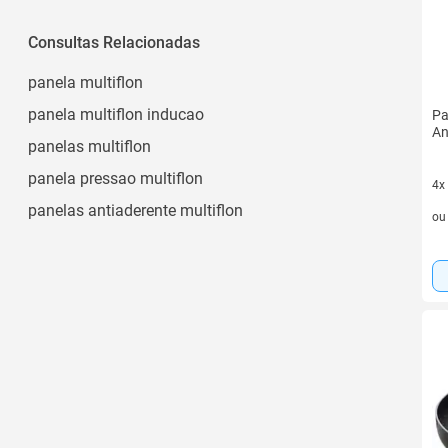
Bege
4l a 4,9l
Cinza
Consultas Relacionadas
5l a 6,9l
Preto
Ver todos
panela multiflon
Verde
panela multiflon inducao
Pa
Vermelho
An
panelas multiflon
Ver todos
panela pressao multiflon
4x
4 v
panelas antiaderente multiflon
o