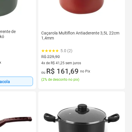
erente de
Caçarola Multiflon Antiaderente 3,5L 22cm
Ekó
1,4mm
5.0 (2)
R$ 229,90
x
4x de R$ 41,25 sem juros
4 vez de R$ 41,25 sem juros
R$ 161,69
no Pix
ou
(
2% de desconto no pix
)
sacola