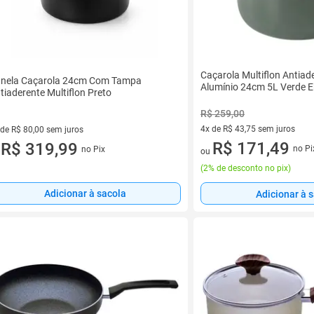
Caçarola Multiflon Antiad
nela Caçarola 24cm Com Tampa
Alumínio 24cm 5L Verde 
tiaderente Multiflon Preto
R$ 259,00
4x de R$ 43,75 sem juros
 de R$ 80,00 sem juros
4 vez de R$ 43,75 sem juros
R$ 171,49
ez de R$ 80,00 sem juros
R$ 319,99
no Pi
no Pix
ou
u
(
2% de desconto no pix
)
Adicionar à sacola
Adicionar à 