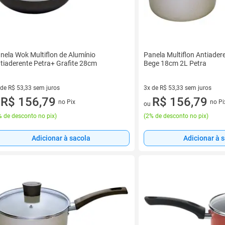
nela Wok Multiflon de Alumínio
Panela Multiflon Antiader
tiaderente Petra+ Grafite 28cm
Bege 18cm 2L Petra
 de R$ 53,33 sem juros
3x de R$ 53,33 sem juros
ez de R$ 53,33 sem juros
R$ 156,79
3 vez de R$ 53,33 sem juros
R$ 156,79
no Pix
no Pi
u
ou
 de desconto no pix
)
(
2% de desconto no pix
)
Adicionar à sacola
Adicionar à 