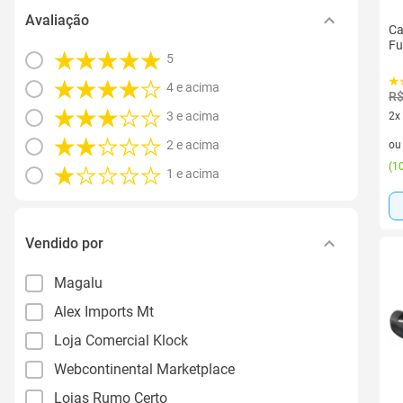
Avaliação
Ca
Fu
5
4 e acima
R$
3 e acima
2x
2 v
2 e acima
o
(
10
1 e acima
Vendido por
Magalu
Alex Imports Mt
Loja Comercial Klock
Webcontinental Marketplace
Lojas Rumo Certo