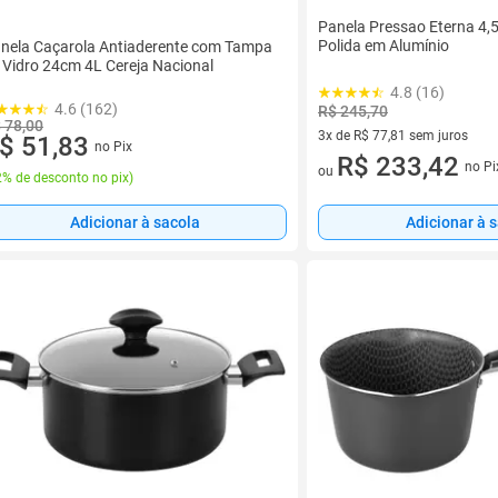
Panela Pressao Eterna 4,5
Polida em Alumínio
nela Caçarola Antiaderente com Tampa
 Vidro 24cm 4L Cereja Nacional
4.8 (16)
4.6 (162)
R$ 245,70
 78,00
3x de R$ 77,81 sem juros
$ 51,83
no Pix
3 vez de R$ 77,81 sem juros
R$ 233,42
no Pi
ou
% de desconto no pix
)
Adicionar à sacola
Adicionar à 