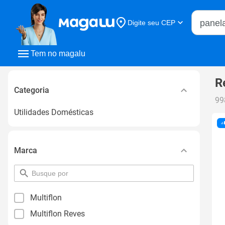
Buscar n
Digite seu CEP
Buscar
Tem no magalu
R
Categoria
99
Utilidades Domésticas
Marca
pesquisar
por
filtro
Multiflon
Multiflon Reves