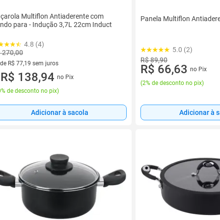
çarola Multiflon Antiaderente com
Panela Multiflon Antiader
ndo para - Indução 3,7L 22cm Induct
4.8 (4)
5.0 (2)
 270,00
R$ 89,90
 de R$ 77,19 sem juros
R$ 66,63
no Pix
ez de R$ 77,19 sem juros
R$ 138,94
no Pix
u
(
2% de desconto no pix
)
% de desconto no pix
)
Adicionar à sacola
Adicionar à 