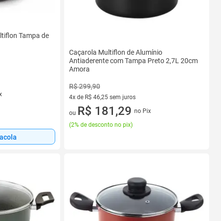
ltiflon Tampa de
Caçarola Multiflon de Alumínio
Antiaderente com Tampa Preto 2,7L 20cm
Amora
R$ 299,90
x
4x de R$ 46,25 sem juros
4 vez de R$ 46,25 sem juros
R$ 181,29
no Pix
ou
(
2% de desconto no pix
)
sacola