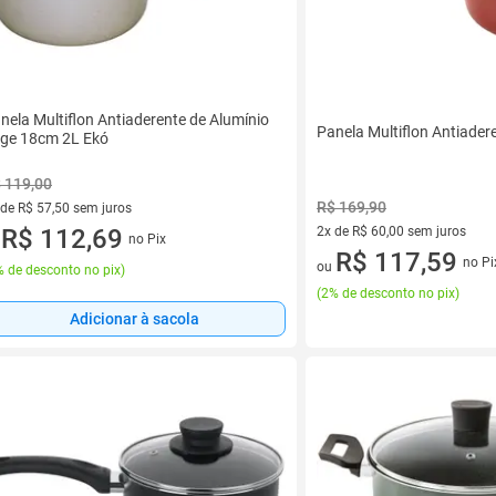
nela Multiflon Antiaderente de Alumínio
Panela Multiflon Antiade
ge 18cm 2L Ekó
 119,00
R$ 169,90
 de R$ 57,50 sem juros
ez de R$ 57,50 sem juros
R$ 112,69
2x de R$ 60,00 sem juros
no Pix
u
2 vez de R$ 60,00 sem juros
R$ 117,59
no Pi
ou
 de desconto no pix
)
(
2% de desconto no pix
)
Adicionar à sacola