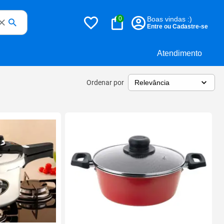
0
Boas vindas :)
Entre ou Cadastre-se
Atendimento
Ordenar por