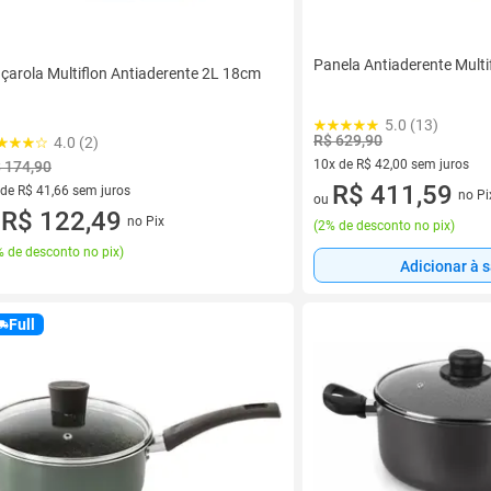
Panela Antiaderente Multi
çarola Multiflon Antiaderente 2L 18cm
5.0 (13)
R$ 629,90
4.0 (2)
10x de R$ 42,00 sem juros
 174,90
10 vez de R$ 42,00 sem juros
R$ 411,59
 de R$ 41,66 sem juros
no Pi
ou
ez de R$ 41,66 sem juros
R$ 122,49
no Pix
u
(
2% de desconto no pix
)
 de desconto no pix
)
Adicionar à 
Full