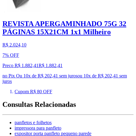
REVISTA APERGAMINHADO 75G 32
PÁGINAS 15X21CM 1x1 Milheiro
R$ 2.024,10
7% OFF
Preço R$ 1.882,41
R$
1.882
,
41
no Pix
Ou 10x de R$ 202,41 sem juros
ou
10
x de
R$ 202,41
sem
juros
Cupom R$ 80 OFF
Consultas Relacionadas
panfletos e folhetos
impressora para panfleto
expositor porta panfleto pequeno parede