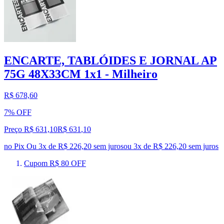
ENCARTE, TABLÓIDES E JORNAL AP
75G 48X33CM 1x1 - Milheiro
R$ 678,60
7% OFF
Preço R$ 631,10
R$
631
,
10
no Pix
Ou 3x de R$ 226,20 sem juros
ou
3
x de
R$ 226,20
sem juros
Cupom R$ 80 OFF