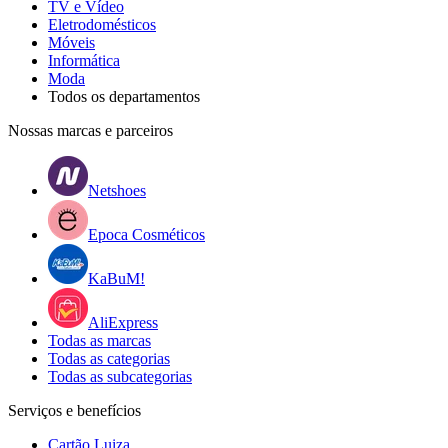
TV e Vídeo
Eletrodomésticos
Móveis
Informática
Moda
Todos os departamentos
Nossas marcas e parceiros
Netshoes
Epoca Cosméticos
KaBuM!
AliExpress
Todas as marcas
Todas as categorias
Todas as subcategorias
Serviços e benefícios
Cartão Luiza