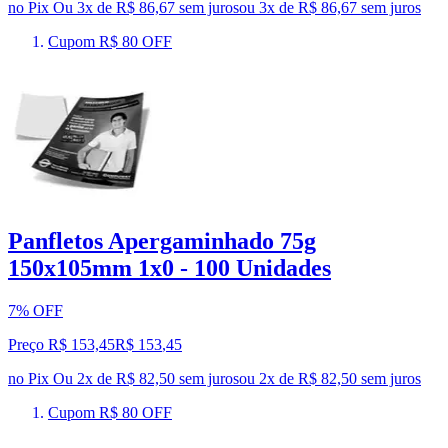
no Pix
Ou 3x de R$ 86,67 sem juros
ou
3
x de
R$ 86,67
sem juros
Cupom R$ 80 OFF
Panfletos Apergaminhado 75g
150x105mm 1x0 - 100 Unidades
7% OFF
Preço R$ 153,45
R$
153
,
45
no Pix
Ou 2x de R$ 82,50 sem juros
ou
2
x de
R$ 82,50
sem juros
Cupom R$ 80 OFF