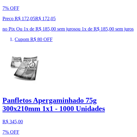
7% OFF
Preço R$ 172,05
R$
172
,
05
no Pix
Ou 1x de R$ 185,00 sem juros
ou
1
x de
R$ 185,00
sem juros
Cupom R$ 80 OFF
Panfletos Apergaminhado 75g
300x210mm 1x1 - 1000 Unidades
R$ 345,00
7% OFF