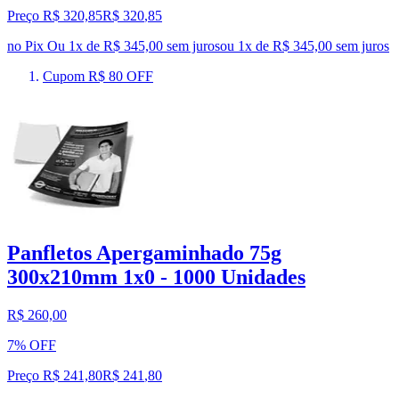
Preço R$ 320,85
R$
320
,
85
no Pix
Ou 1x de R$ 345,00 sem juros
ou
1
x de
R$ 345,00
sem juros
Cupom R$ 80 OFF
Panfletos Apergaminhado 75g
300x210mm 1x0 - 1000 Unidades
R$ 260,00
7% OFF
Preço R$ 241,80
R$
241
,
80