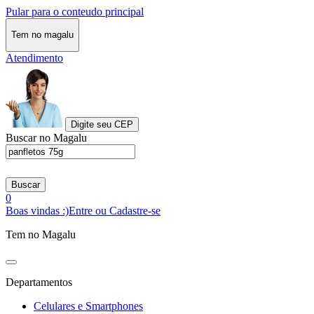
Pular para o conteudo principal
Tem no magalu
Atendimento
Digite seu CEP
Buscar no Magalu
Buscar
0
Boas vindas :)
Entre ou Cadastre-se
Tem no Magalu
Departamentos
Celulares e Smartphones