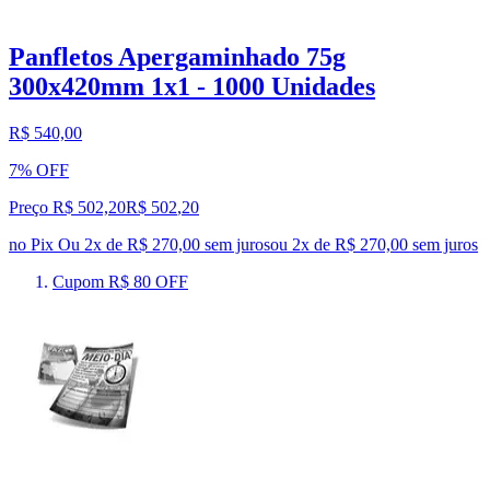
Panfletos Apergaminhado 75g
300x420mm 1x1 - 1000 Unidades
R$ 540,00
7% OFF
Preço R$ 502,20
R$
502
,
20
no Pix
Ou 2x de R$ 270,00 sem juros
ou
2
x de
R$ 270,00
sem juros
Cupom R$ 80 OFF