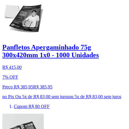
Panfletos Apergaminhado 75g
300x420mm 1x0 - 1000 Unidades
R$ 415,00
7% OFF
Preço R$ 385,95
R$
385
,
95
no Pix
Ou 5x de R$ 83,00 sem juros
ou
5
x de
R$ 83,00
sem juros
Cupom R$ 80 OFF