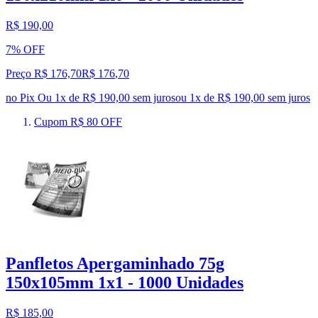
R$ 190,00
7% OFF
Preço R$ 176,70
R$
176
,
70
no Pix
Ou 1x de R$ 190,00 sem juros
ou
1
x de
R$ 190,00
sem juros
Cupom R$ 80 OFF
Panfletos Apergaminhado 75g
150x105mm 1x1 - 1000 Unidades
R$ 185,00