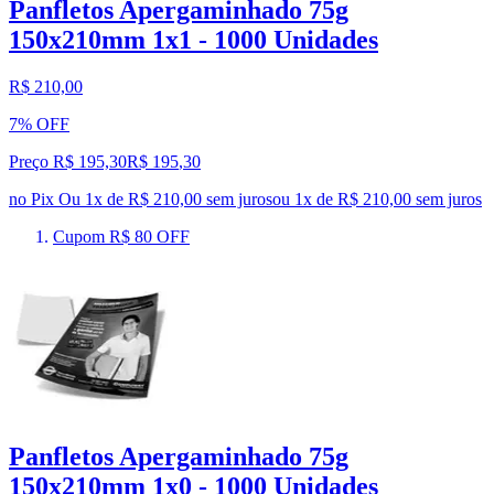
Panfletos Apergaminhado 75g
150x210mm 1x1 - 1000 Unidades
R$ 210,00
7% OFF
Preço R$ 195,30
R$
195
,
30
no Pix
Ou 1x de R$ 210,00 sem juros
ou
1
x de
R$ 210,00
sem juros
Cupom R$ 80 OFF
Panfletos Apergaminhado 75g
150x210mm 1x0 - 1000 Unidades