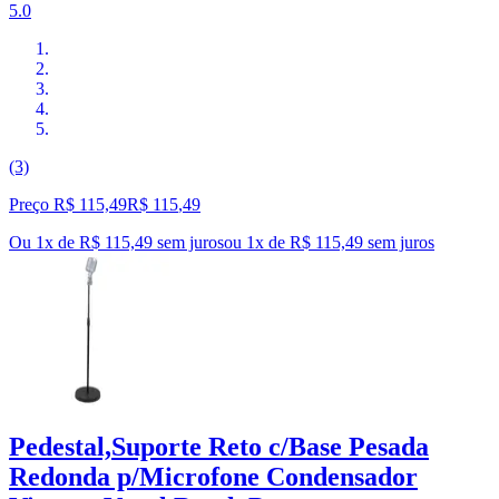
5.0
(3)
Preço R$ 115,49
R$
115
,
49
Ou 1x de R$ 115,49 sem juros
ou
1
x de
R$ 115,49
sem juros
Pedestal,Suporte Reto c/Base Pesada
Redonda p/Microfone Condensador