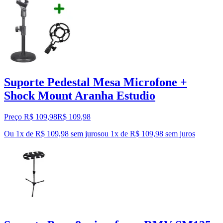
Suporte Pedestal Mesa Microfone +
Shock Mount Aranha Estudio
Preço R$ 109,98
R$
109
,
98
Ou 1x de R$ 109,98 sem juros
ou
1
x de
R$ 109,98
sem juros