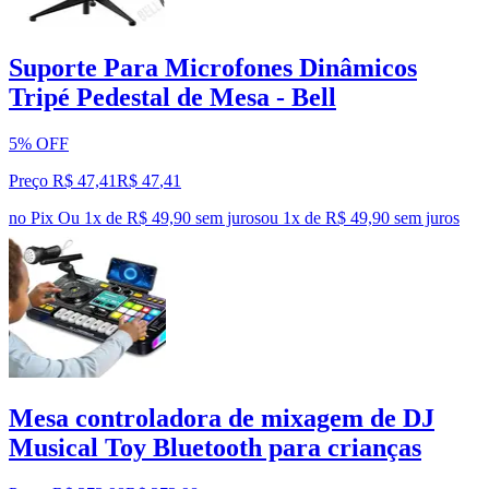
Suporte Para Microfones Dinâmicos
Tripé Pedestal de Mesa - Bell
5% OFF
Preço R$ 47,41
R$
47
,
41
no Pix
Ou 1x de R$ 49,90 sem juros
ou
1
x de
R$ 49,90
sem juros
Mesa controladora de mixagem de DJ
Musical Toy Bluetooth para crianças