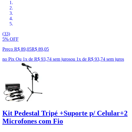
(33)
5% OFF
Preço R$ 89,05
R$
89
,
05
no Pix
Ou 1x de R$ 93,74 sem juros
ou
1
x de
R$ 93,74
sem juros
Kit Pedestal Tripé +Suporte p/ Celular+2
Microfones com Fio