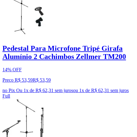
Pedestal Para Microfone Tripé Girafa
Alumínio 2 Cachimbos Zellmer TM200
14% OFF
Preço R$ 53,59
R$
53
,
59
no Pix
Ou 1x de R$ 62,31 sem juros
ou
1
x de
R$ 62,31
sem juros
Full