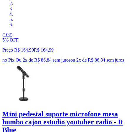
(102)
5% OFF
Preço R$ 164,99
R$
164
,
99
no Pix
Ou 2x de R$ 86,84 sem juros
ou
2
x de
R$ 86,84
sem juros
Mini pedestal suporte microfone mesa
bumbo cajon estudio youtuber radio - It
Blue