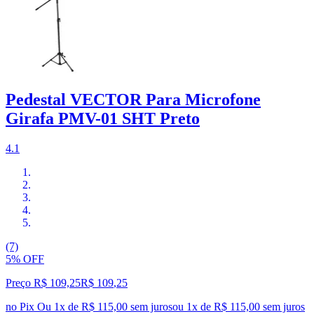
Pedestal VECTOR Para Microfone
Girafa PMV-01 SHT Preto
4.1
(7)
5% OFF
Preço R$ 109,25
R$
109
,
25
no Pix
Ou 1x de R$ 115,00 sem juros
ou
1
x de
R$ 115,00
sem juros