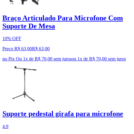
Braço Articulado Para Microfone Com
Suporte De Mesa
10% OFF
Preço R$ 63,00
R$
63
,
00
no Pix
Ou 1x de R$ 70,00 sem juros
ou
1
x de
R$ 70,00
sem juros
Suporte pedestal girafa para microfone
4.9