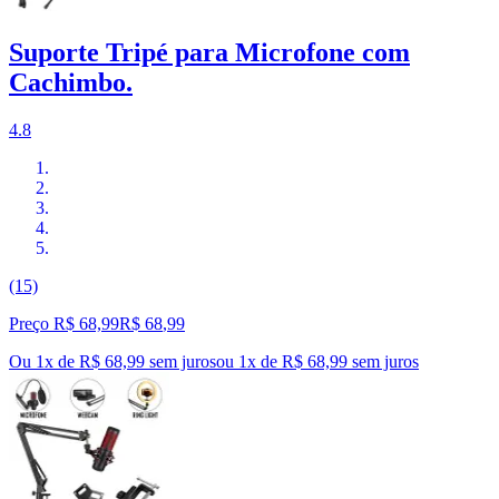
Suporte Tripé para Microfone com
Cachimbo.
4.8
(15)
Preço R$ 68,99
R$
68
,
99
Ou 1x de R$ 68,99 sem juros
ou
1
x de
R$ 68,99
sem juros