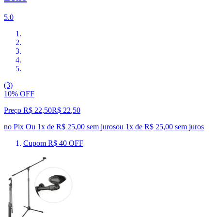
5.0
(3)
10% OFF
Preço R$ 22,50
R$
22
,
50
no Pix
Ou 1x de R$ 25,00 sem juros
ou
1
x de
R$ 25,00
sem juros
Cupom R$ 40 OFF