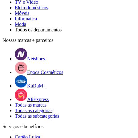
TV e Vídeo
Eletrodomésticos
Móveis
Informática
Moda
Todos os departamentos
Nossas marcas e parceiros
Netshoes
Epoca Cosméticos
KaBuM!
AliExpress
Todas as marcas
Todas as categorias
Todas as subcategorias
Serviços e benefícios
Cartão Luiza