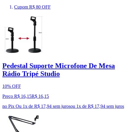
Cupom R$ 80 OFF
Pedestal Suporte Microfone De Mesa
Rádio Tripé Studio
10% OFF
Preço R$ 16,15
R$
16
,
15
no Pix
Ou 1x de R$ 17,94 sem juros
ou
1
x de
R$ 17,94
sem juros