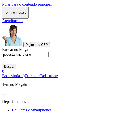
Pular para o conteudo principal
Tem no magalu
Atendimento
Digite seu CEP
Buscar no Magalu
Buscar
0
Boas vindas :)
Entre ou Cadastre-se
Tem no Magalu
Departamentos
Celulares e Smartphones