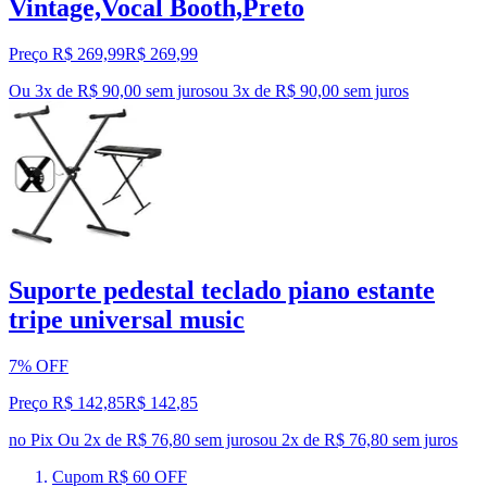
Vintage,Vocal Booth,Preto
Preço R$ 269,99
R$
269
,
99
Ou 3x de R$ 90,00 sem juros
ou
3
x de
R$ 90,00
sem juros
Suporte pedestal teclado piano estante
tripe universal music
7% OFF
Preço R$ 142,85
R$
142
,
85
no Pix
Ou 2x de R$ 76,80 sem juros
ou
2
x de
R$ 76,80
sem juros
Cupom R$ 60 OFF