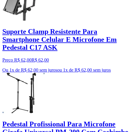
Suporte Clamp Resistente Para
Smartphone Celular E Microfone Em
Pedestal C17 ASK
Preço R$ 62,00
R$
62
,
00
Ou 1x de R$ 62,00 sem juros
ou
1
x de
R$ 62,00
sem juros
Pedestal Profissional Para Microfone
Girafa Universal PM-200 Com Cachimbo