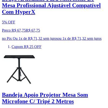
Mesa Profissional Ajustável Compatível
Com HyperX
5% OFF
Preço R$ 67,75
R$
67
,
75
no Pix
Ou 1x de R$ 71,32 sem juros
ou
1
x de
R$ 71,32
sem juros
Cupom R$ 25 OFF
Bandeja Apoio Projetor Mesa Som
Microfone C/ Tripé 2 Metros