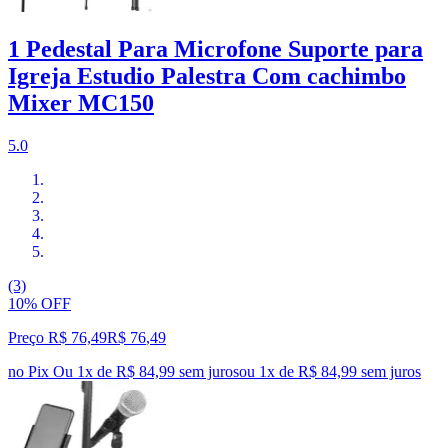
1 Pedestal Para Microfone Suporte para
Igreja Estudio Palestra Com cachimbo
Mixer MC150
5.0
(3)
10% OFF
Preço R$ 76,49
R$
76
,
49
no Pix
Ou 1x de R$ 84,99 sem juros
ou
1
x de
R$ 84,99
sem juros