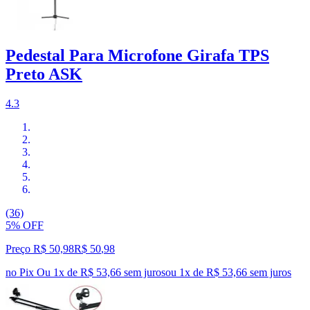
Pedestal Para Microfone Girafa TPS
Preto ASK
4.3
(36)
5% OFF
Preço R$ 50,98
R$
50
,
98
no Pix
Ou 1x de R$ 53,66 sem juros
ou
1
x de
R$ 53,66
sem juros