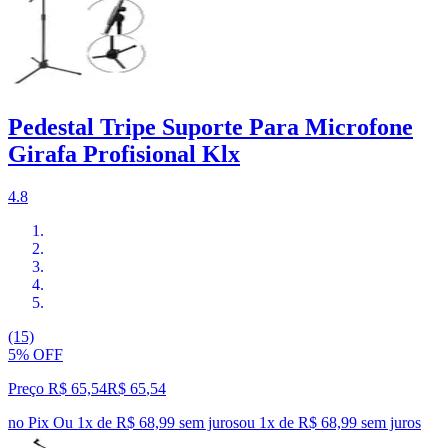
Pedestal Tripe Suporte Para Microfone
Girafa Profisional Klx
4.8
(15)
5% OFF
Preço R$ 65,54
R$
65
,
54
no Pix
Ou 1x de R$ 68,99 sem juros
ou
1
x de
R$ 68,99
sem juros