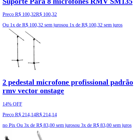
Suporte Para 8 microfones RMV SM135
Preço R$ 100,32
R$
100
,
32
Ou 1x de R$ 100,32 sem juros
ou
1
x de
R$ 100,32
sem juros
2 pedestal microfone profissional padrão
rmv vector onstage
14% OFF
Preço R$ 214,14
R$
214
,
14
no Pix
Ou 3x de R$ 83,00 sem juros
ou
3
x de
R$ 83,00
sem juros