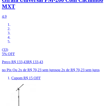
MXT
4.9
(33)
5% OFF
Preço R$ 133,43
R$
133
,
43
no Pix
Ou 2x de R$ 70,23 sem juros
ou
2
x de
R$ 70,23
sem juros
Cupom R$ 15 OFF