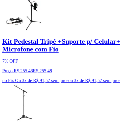
Kit Pedestal Tripé +Suporte p/ Celular+
Microfone com Fio
7% OFF
Preço R$ 255,48
R$
255
,
48
no Pix
Ou 3x de R$ 91,57 sem juros
ou
3
x de
R$ 91,57
sem juros