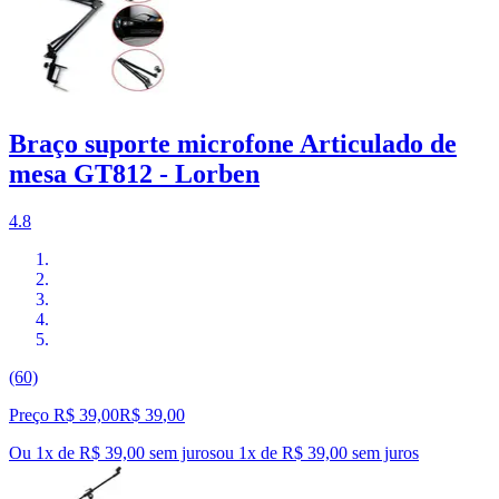
Braço suporte microfone Articulado de
mesa GT812 - Lorben
4.8
(60)
Preço R$ 39,00
R$
39
,
00
Ou 1x de R$ 39,00 sem juros
ou
1
x de
R$ 39,00
sem juros