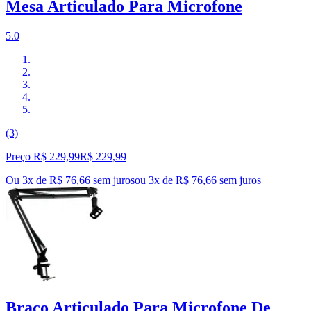
Mesa Articulado Para Microfone
5.0
(3)
Preço R$ 229,99
R$
229
,
99
Ou 3x de R$ 76,66 sem juros
ou
3
x de
R$ 76,66
sem juros
Braço Articulado Para Microfone De