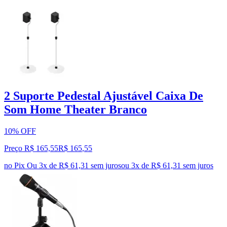
2 Suporte Pedestal Ajustável Caixa De
Som Home Theater Branco
10% OFF
Preço R$ 165,55
R$
165
,
55
no Pix
Ou 3x de R$ 61,31 sem juros
ou
3
x de
R$ 61,31
sem juros