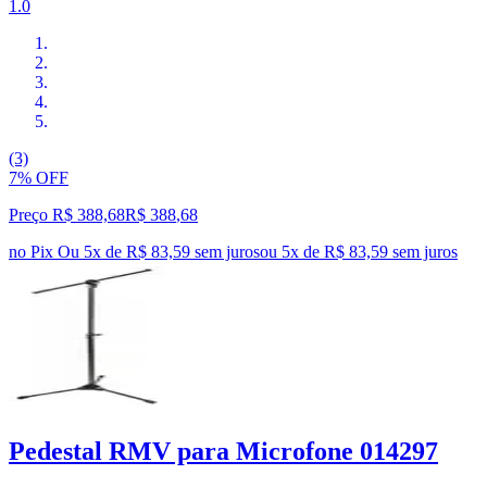
1.0
(3)
7% OFF
Preço R$ 388,68
R$
388
,
68
no Pix
Ou 5x de R$ 83,59 sem juros
ou
5
x de
R$ 83,59
sem juros
Pedestal RMV para Microfone 014297