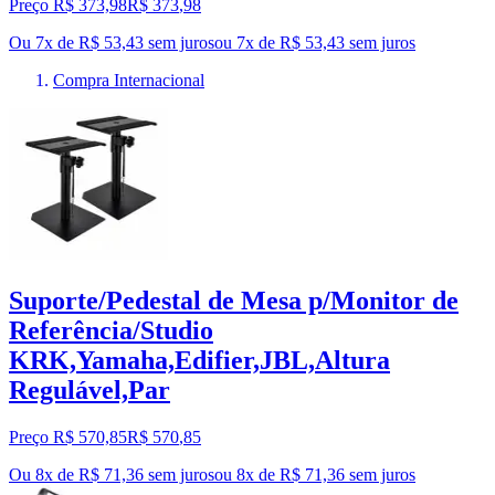
Preço R$ 373,98
R$
373
,
98
Ou 7x de R$ 53,43 sem juros
ou
7
x de
R$ 53,43
sem juros
Compra Internacional
Suporte/Pedestal de Mesa p/Monitor de
Referência/Studio
KRK,Yamaha,Edifier,JBL,Altura
Regulável,Par
Preço R$ 570,85
R$
570
,
85
Ou 8x de R$ 71,36 sem juros
ou
8
x de
R$ 71,36
sem juros