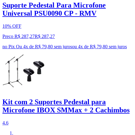
Suporte Pedestal Para Microfone
Universal PSU0090 CP - RMV
10% OFF
Preço R$ 287,27
R$
287
,
27
no Pix
Ou 4x de R$ 79,80 sem juros
ou
4
x de
R$ 79,80
sem juros
Kit com 2 Suportes Pedestal para
Microfone IBOX SMMax + 2 Cachimbos
4.6