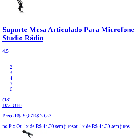
Suporte Mesa Articulado Para Microfone
Studio Rádio
4.5
(18)
10% OFF
Preço R$ 39,87
R$
39
,
87
no Pix
Ou 1x de R$ 44,30 sem juros
ou
1
x de
R$ 44,30
sem juros