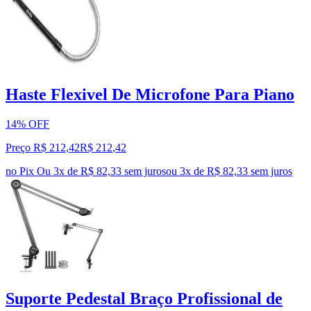
Haste Flexivel De Microfone Para Piano
14% OFF
Preço R$ 212,42
R$
212
,
42
no Pix
Ou 3x de R$ 82,33 sem juros
ou
3
x de
R$ 82,33
sem juros
Suporte Pedestal Braço Profissional de