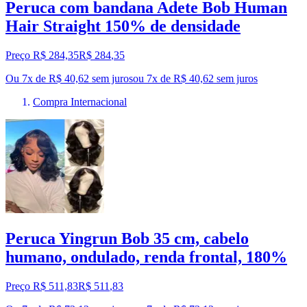
Peruca com bandana Adete Bob Human
Hair Straight 150% de densidade
Preço R$ 284,35
R$
284
,
35
Ou 7x de R$ 40,62 sem juros
ou
7
x de
R$ 40,62
sem juros
Compra Internacional
Peruca Yingrun Bob 35 cm, cabelo
humano, ondulado, renda frontal, 180%
Preço R$ 511,83
R$
511
,
83