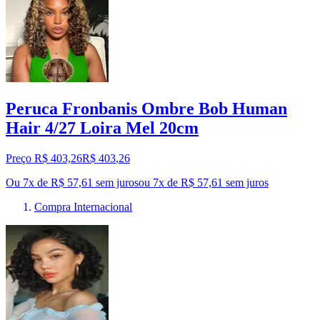
Peruca Fronbanis Ombre Bob Human
Hair 4/27 Loira Mel 20cm
Preço R$ 403,26
R$
403
,
26
Ou 7x de R$ 57,61 sem juros
ou
7
x de
R$ 57,61
sem juros
Compra Internacional