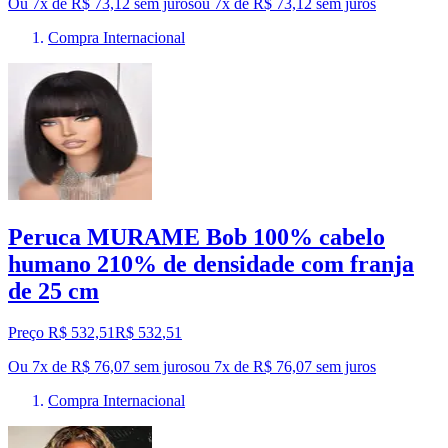
Ou 7x de R$ 73,12 sem juros
ou
7
x de
R$ 73,12
sem juros
Compra Internacional
Peruca MURAME Bob 100% cabelo
humano 210% de densidade com franja
de 25 cm
Preço R$ 532,51
R$
532
,
51
Ou 7x de R$ 76,07 sem juros
ou
7
x de
R$ 76,07
sem juros
Compra Internacional