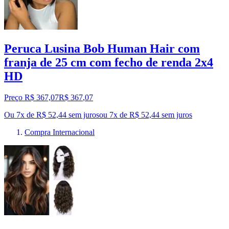
Peruca Lusina Bob Human Hair com
franja de 25 cm com fecho de renda 2x4
HD
Preço R$ 367,07
R$
367
,
07
Ou 7x de R$ 52,44 sem juros
ou
7
x de
R$ 52,44
sem juros
Compra Internacional