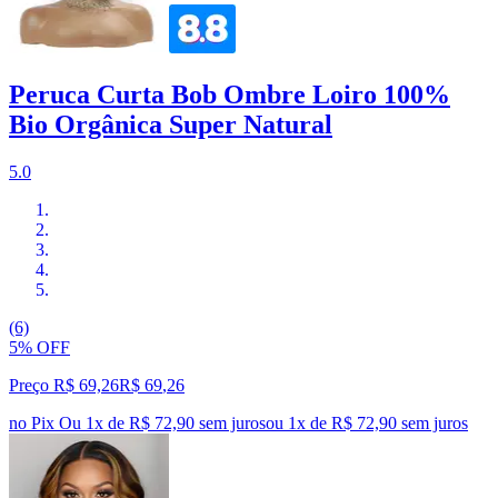
Peruca Curta Bob Ombre Loiro 100%
Bio Orgânica Super Natural
5.0
(6)
5% OFF
Preço R$ 69,26
R$
69
,
26
no Pix
Ou 1x de R$ 72,90 sem juros
ou
1
x de
R$ 72,90
sem juros