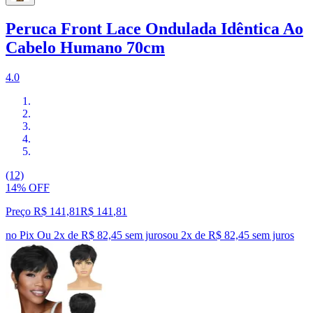
Peruca Front Lace Ondulada Idêntica Ao
Cabelo Humano 70cm
4.0
(12)
14% OFF
Preço R$ 141,81
R$
141
,
81
no Pix
Ou 2x de R$ 82,45 sem juros
ou
2
x de
R$ 82,45
sem juros