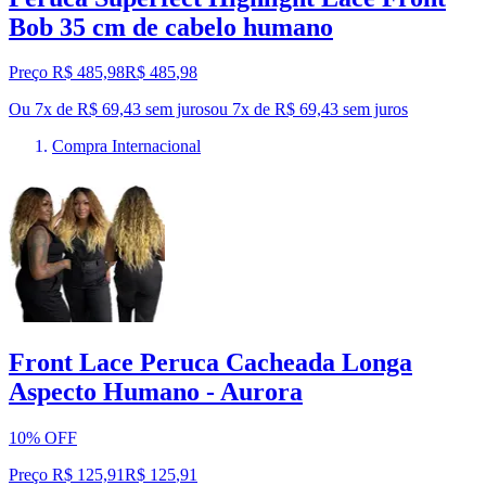
Bob 35 cm de cabelo humano
Preço R$ 485,98
R$
485
,
98
Ou 7x de R$ 69,43 sem juros
ou
7
x de
R$ 69,43
sem juros
Compra Internacional
Front Lace Peruca Cacheada Longa
Aspecto Humano - Aurora
10% OFF
Preço R$ 125,91
R$
125
,
91