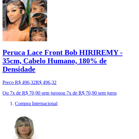
Peruca Lace Front Bob HIRIREMY -
35cm, Cabelo Humano, 180% de
Densidade
Preço R$ 496,32
R$
496
,
32
Ou 7x de R$ 70,90 sem juros
ou
7
x de
R$ 70,90
sem juros
Compra Internacional