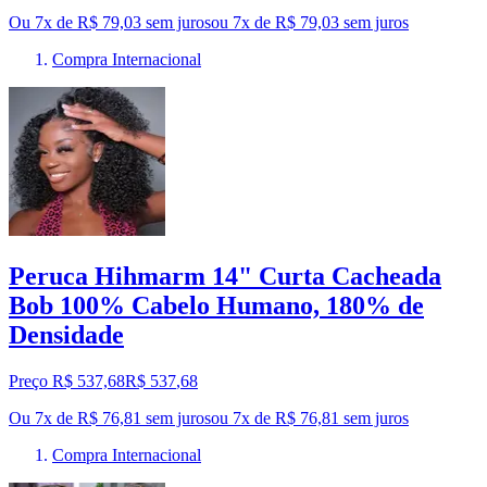
Ou 7x de R$ 79,03 sem juros
ou
7
x de
R$ 79,03
sem juros
Compra Internacional
Peruca Hihmarm 14" Curta Cacheada
Bob 100% Cabelo Humano, 180% de
Densidade
Preço R$ 537,68
R$
537
,
68
Ou 7x de R$ 76,81 sem juros
ou
7
x de
R$ 76,81
sem juros
Compra Internacional