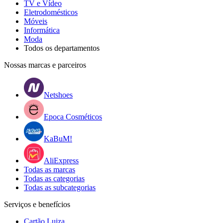
TV e Vídeo
Eletrodomésticos
Móveis
Informática
Moda
Todos os departamentos
Nossas marcas e parceiros
Netshoes
Epoca Cosméticos
KaBuM!
AliExpress
Todas as marcas
Todas as categorias
Todas as subcategorias
Serviços e benefícios
Cartão Luiza