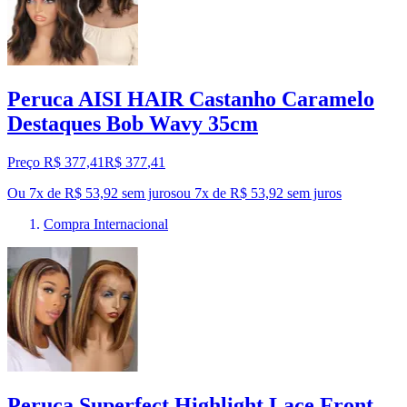
Peruca AISI HAIR Castanho Caramelo
Destaques Bob Wavy 35cm
Preço R$ 377,41
R$
377
,
41
Ou 7x de R$ 53,92 sem juros
ou
7
x de
R$ 53,92
sem juros
Compra Internacional
Peruca Superfect Highlight Lace Front