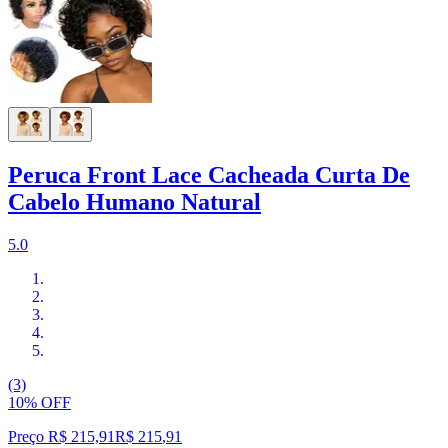
Peruca Front Lace Cacheada Curta De
Cabelo Humano Natural
5.0
(3)
10% OFF
Preço R$ 215,91
R$
215
,
91