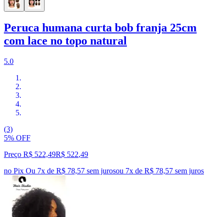
Peruca humana curta bob franja 25cm
com lace no topo natural
5.0
(3)
5% OFF
Preço R$ 522,49
R$
522
,
49
no Pix
Ou 7x de R$ 78,57 sem juros
ou
7
x de
R$ 78,57
sem juros