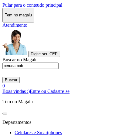
Pular para o conteudo principal
Tem no magalu
Atendimento
Digite seu CEP
Buscar no Magalu
Buscar
0
Boas vindas :)
Entre ou Cadastre-se
Tem no Magalu
Departamentos
Celulares e Smartphones