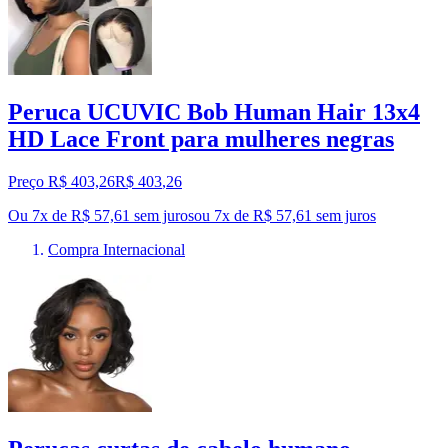
Peruca UCUVIC Bob Human Hair 13x4
HD Lace Front para mulheres negras
Preço R$ 403,26
R$
403
,
26
Ou 7x de R$ 57,61 sem juros
ou
7
x de
R$ 57,61
sem juros
Compra Internacional