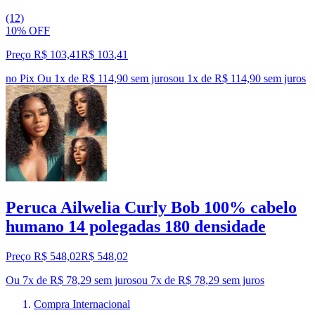
(12)
10% OFF
Preço R$ 103,41
R$
103
,
41
no Pix
Ou 1x de R$ 114,90 sem juros
ou
1
x de
R$ 114,90
sem juros
Peruca Ailwelia Curly Bob 100% cabelo
humano 14 polegadas 180 densidade
Preço R$ 548,02
R$
548
,
02
Ou 7x de R$ 78,29 sem juros
ou
7
x de
R$ 78,29
sem juros
Compra Internacional