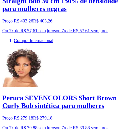
Straight Bob 30 cm 150% de densidade
para mulheres negras
Preço R$ 403,26
R$
403
,
26
Ou 7x de R$ 57,61 sem juros
ou
7
x de
R$ 57,61
sem juros
Compra Internacional
Peruca SEVENCOLORS Short Brown
Curly Bob sintética para mulheres
Preço R$ 279,18
R$
279
,
18
Ou 7x de R$ 39,88 sem juros
ou
7
x de
R$ 39,88
sem juros