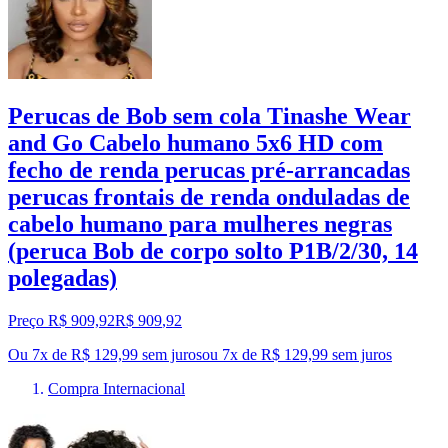
Perucas de Bob sem cola Tinashe Wear
and Go Cabelo humano 5x6 HD com
fecho de renda perucas pré-arrancadas
perucas frontais de renda onduladas de
cabelo humano para mulheres negras
(peruca Bob de corpo solto P1B/2/30, 14
polegadas)
Preço R$ 909,92
R$
909
,
92
Ou 7x de R$ 129,99 sem juros
ou
7
x de
R$ 129,99
sem juros
Compra Internacional