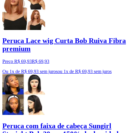
Peruca Lace wig Curta Bob Ruiva Fibra
premium
Preço R$ 69,93
R$
69
,
93
Ou 1x de R$ 69,93 sem juros
ou
1
x de
R$ 69,93
sem juros
Peruca com faixa de cabeça Sungirl