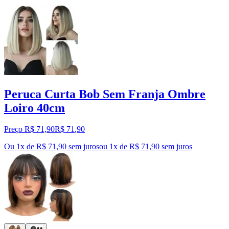
Peruca Curta Bob Sem Franja Ombre
Loiro 40cm
Preço R$ 71,90
R$
71
,
90
Ou 1x de R$ 71,90 sem juros
ou
1
x de
R$ 71,90
sem juros