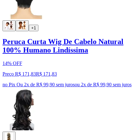
+1
Peruca Curta Wig De Cabelo Natural
100% Humano Lindíssima
14% OFF
Preço R$ 171,83
R$
171
,
83
no Pix
Ou 2x de R$ 99,90 sem juros
ou
2
x de
R$ 99,90
sem juros