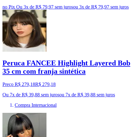
no Pix
Ou 3x de R$ 79,97 sem juros
ou
3
x de
R$ 79,97
sem juros
Peruca FANCEE Highlight Layered Bob
35 cm com franja sintética
Preço R$ 279,18
R$
279
,
18
Ou 7x de R$ 39,88 sem juros
ou
7
x de
R$ 39,88
sem juros
Compra Internacional