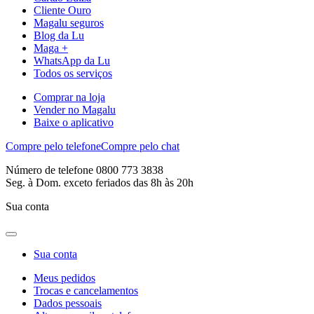
Cliente Ouro
Magalu seguros
Blog da Lu
Maga +
WhatsApp da Lu
Todos os serviços
Comprar na loja
Vender no Magalu
Baixe o aplicativo
Compre pelo telefone
Compre pelo chat
Número de telefone 0800 773 3838
Seg. à Dom. exceto feriados das 8h às 20h
Sua conta
Sua conta
Meus pedidos
Trocas e cancelamentos
Dados pessoais