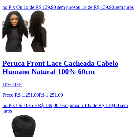
no Pix
Ou 1x de R$ 139,90 sem juros
ou
1
x de
R$ 139,90
sem juros
Peruca Front Lace Cacheada Cabelo
Humano Natural 100% 60cm
10% OFF
Preço R$ 1.251,00
R$
1.251
,
00
no Pix
Ou 10x de R$ 139,00 sem juros
ou
10
x de
R$ 139,00
sem
juros