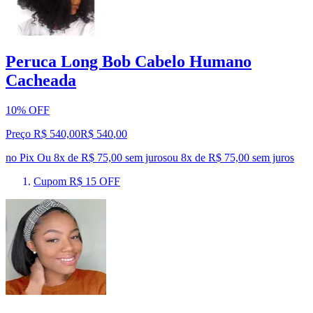
Peruca Long Bob Cabelo Humano
Cacheada
10% OFF
Preço R$ 540,00
R$
540
,
00
no Pix
Ou 8x de R$ 75,00 sem juros
ou
8
x de
R$ 75,00
sem juros
Cupom R$ 15 OFF