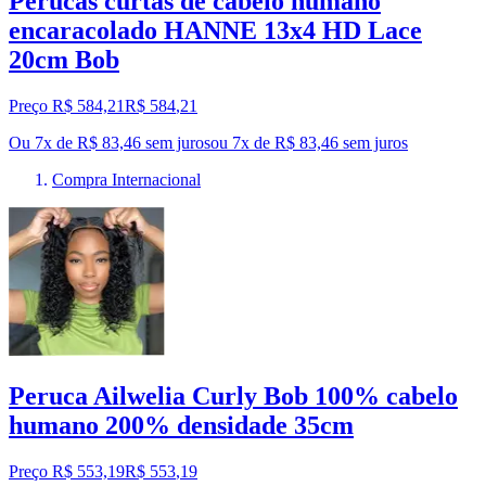
Perucas curtas de cabelo humano
encaracolado HANNE 13x4 HD Lace
20cm Bob
Preço R$ 584,21
R$
584
,
21
Ou 7x de R$ 83,46 sem juros
ou
7
x de
R$ 83,46
sem juros
Compra Internacional
Peruca Ailwelia Curly Bob 100% cabelo
humano 200% densidade 35cm
Preço R$ 553,19
R$
553
,
19