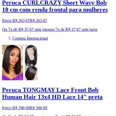
Peruca CURLCRAZY Short Wavy Bob
18 cm com renda frontal para mulheres
Preço R$ 263,67
R$
263
,
67
Ou 7x de R$ 37,67 sem juros
ou
7
x de
R$ 37,67
sem juros
Compra Internacional
Peruca TONGMAY Lace Front Bob
Human Hair 13x4 HD Lace 14" preta
Preço R$ 398,09
R$
398
,
09