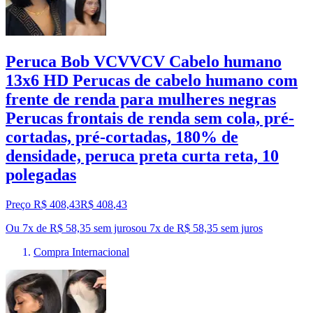
Peruca Bob VCVVCV Cabelo humano
13x6 HD Perucas de cabelo humano com
frente de renda para mulheres negras
Perucas frontais de renda sem cola, pré-
cortadas, pré-cortadas, 180% de
densidade, peruca preta curta reta, 10
polegadas
Preço R$ 408,43
R$
408
,
43
Ou 7x de R$ 58,35 sem juros
ou
7
x de
R$ 58,35
sem juros
Compra Internacional