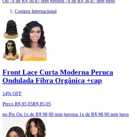
Ou 7x de R$ 56,87 sem juros
ou
7
x de
R$ 56,87
sem juros
Compra Internacional
Front Lace Curta Moderna Peruca
Ondulada Fibra Orgânica +cap
14% OFF
Preço R$ 85,05
R$
85
,
05
no Pix
Ou 1x de R$ 98,90 sem juros
ou
1
x de
R$ 98,90
sem juros