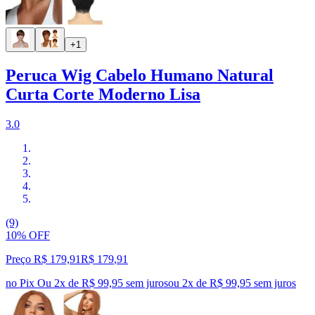
+1
Peruca Wig Cabelo Humano Natural
Curta Corte Moderno Lisa
3.0
(9)
10% OFF
Preço R$ 179,91
R$
179
,
91
no Pix
Ou 2x de R$ 99,95 sem juros
ou
2
x de
R$ 99,95
sem juros