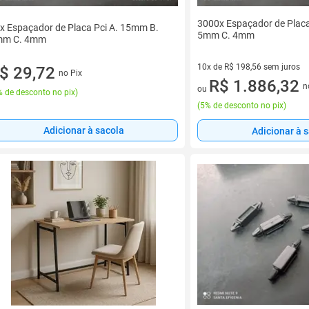
3000x Espaçador de Placa
x Espaçador de Placa Pci A. 15mm B.
5mm C. 4mm
mm C. 4mm
10x de R$ 198,56 sem juros
$ 29,72
no Pix
10 vez de R$ 198,56 sem juro
R$ 1.886,32
n
ou
 de desconto no pix
)
(
5% de desconto no pix
)
Adicionar à sacola
Adicionar à 