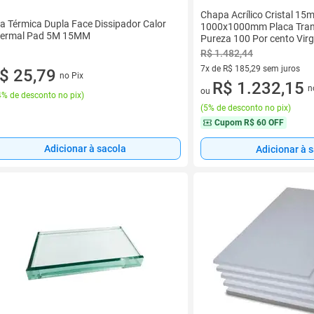
Chapa Acrílico Cristal 
ta Térmica Dupla Face Dissipador Calor
1000x1000mm Placa Tran
ermal Pad 5M 15MM
Pureza 100 Por cento Vir
Premium 1x1m
R$ 1.482,44
7x de R$ 185,29 sem juros
$ 25,79
no Pix
7 vez de R$ 185,29 sem juros
R$ 1.232,15
n
ou
% de desconto no pix
)
(
5% de desconto no pix
)
Cupom
R$ 60 OFF
Adicionar à sacola
Adicionar à 