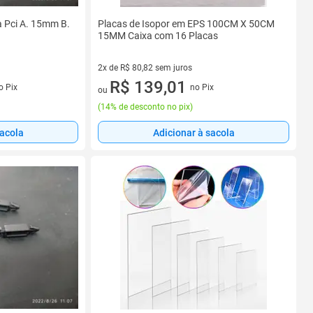
 Pci A. 15mm B.
Placas de Isopor em EPS 100CM X 50CM
15MM Caixa com 16 Placas
2x de R$ 80,82 sem juros
s
2 vez de R$ 80,82 sem juros
R$ 139,01
o Pix
no Pix
ou
(
14% de desconto no pix
)
sacola
Adicionar à sacola