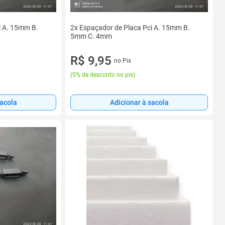
i A. 15mm B.
2x Espaçador de Placa Pci A. 15mm B.
5mm C. 4mm
R$ 9,95
no Pix
(
5% de desconto no pix
)
sacola
Adicionar à sacola