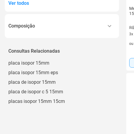
Ver todos
Me
15
Composição
R$
3x
Berço, Guarda Roupa, Cômoda Sapateira,
3 v
Colchão
o
Consultas Relacionadas
Estrutura em Metal/ Mdp 15mm
Mdp 15mm
placa isopor 15mm
Metal/ Mdp 15mm
placa isopor 15mm eps
placa de isopor 15mm
placa de isopor c 5 15mm
placas isopor 15mm 15cm