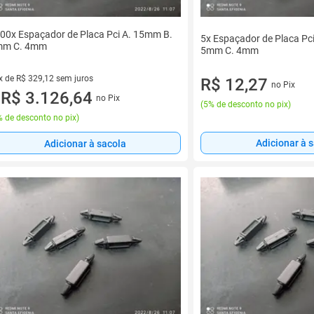
00x Espaçador de Placa Pci A. 15mm B.
5x Espaçador de Placa Pc
mm C. 4mm
5mm C. 4mm
x de R$ 329,12 sem juros
R$ 12,27
no Pix
vez de R$ 329,12 sem juros
R$ 3.126,64
no Pix
u
(
5% de desconto no pix
)
 de desconto no pix
)
Adicionar à 
Adicionar à sacola