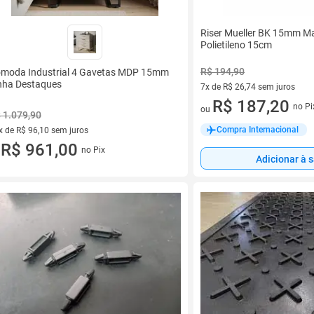
Riser Mueller BK 15mm M
Polietileno 15cm
R$ 194,90
moda Industrial 4 Gavetas MDP 15mm
nha Destaques
7x de R$ 26,74 sem juros
7 vez de R$ 26,74 sem juros
R$ 187,20
no Pi
ou
 1.079,90
Compra Internacional
x de R$ 96,10 sem juros
vez de R$ 96,10 sem juros
R$ 961,00
no Pix
u
Adicionar à 