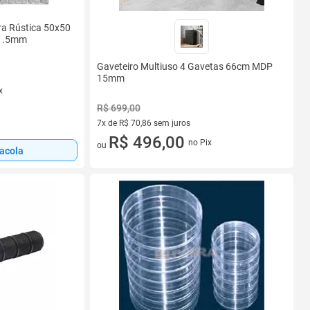
ra Rústica 50x50
 1.5mm
Gaveteiro Multiuso 4 Gavetas 66cm MDP
15mm
x
R$ 699,00
7x de R$ 70,86 sem juros
7 vez de R$ 70,86 sem juros
R$ 496,00
no Pix
ou
sacola