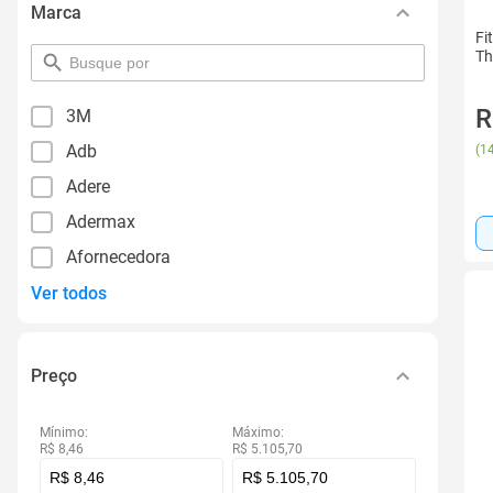
Marca
Fi
Th
pesquisar
por
filtro
R
3M
Adb
(
14
Adere
Adermax
Afornecedora
Ver todos
Preço
Mínimo:
Máximo:
R$ 8,46
R$ 5.105,70