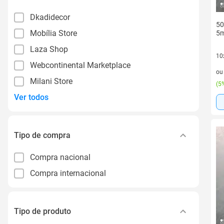
Dkadidecor
50
Mobília Store
5
Laza Shop
10
Webcontinental Marketplace
10 
o
Milani Store
(
5%
Ver todos
Tipo de compra
Compra nacional
Compra internacional
Tipo de produto