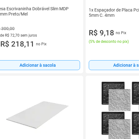
sa Escrivaninha Dobrável Slim MDP
1x Espaçador de Placa Pc
mm Preto/Mel
5mm C. 4mm
 300,00
R$ 9,18
no Pix
 de R$ 72,70 sem juros
(
5% de desconto no pix
)
ez de R$ 72,70 sem juros
R$ 218,11
no Pix
u
Adicionar à sacola
Adicionar à 