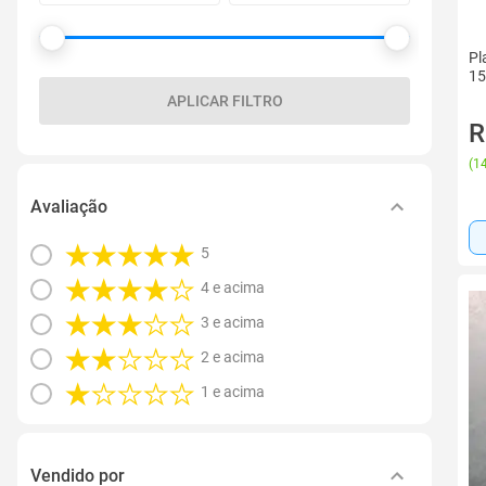
Pl
15
APLICAR FILTRO
R
(
14
Avaliação
5
4 e acima
3 e acima
2 e acima
1 e acima
Vendido por