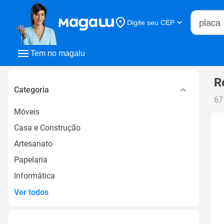
Buscar n
Digite seu CEP
Buscar
Tem no magalu
R
Categoria
67
Móveis
Casa e Construção
Artesanato
Papelaria
Informática
Ver todos