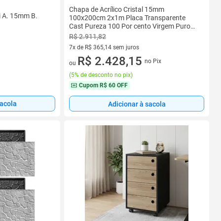
Chapa de Acrílico Cristal 15mm
i A. 15mm B.
100x200cm 2x1m Placa Transparente
Cast Pureza 100 Por cento Virgem Puro
Premium 1x2m
R$ 2.911,82
7x de R$ 365,14 sem juros
7 vez de R$ 365,14 sem juros
R$ 2.428,15
no Pix
ou
(
5% de desconto no pix
)
Cupom
R$ 60 OFF
sacola
Adicionar à sacola