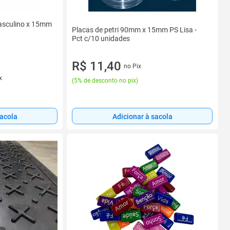
asculino x 15mm
Placas de petri 90mm x 15mm PS Lisa -
Pct c/10 unidades
R$ 11,40
no Pix
x
(
5% de desconto no pix
)
sacola
Adicionar à sacola