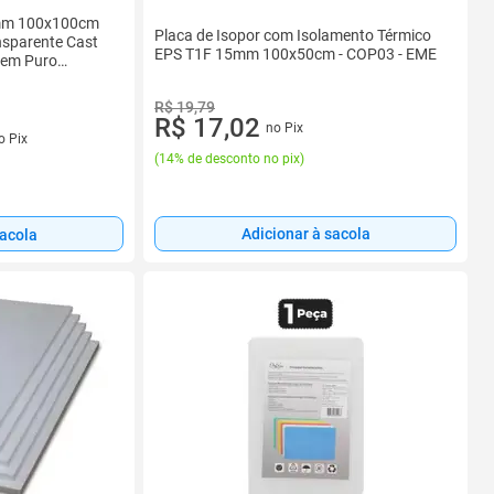
15mm 100x100cm
Placa de Isopor com Isolamento Térmico
sparente Cast
EPS T1F 15mm 100x50cm - COP03 - EME
gem Puro
R$ 19,79
R$ 17,02
no Pix
o Pix
(
14% de desconto no pix
)
Adicionar à sacola
sacola