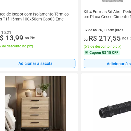
Kit 4 Formas 3d Abs - Ped
aca de Isopor com Isolamento Térmico
cm Placa Gesso Cimento
s T1f 15mm 100x50cm Cop03 Eme
3x de R$ 76,33 sem juros
 15,21
$ 13,99
3 vez de R$ 76,33 sem juros
R$ 217,55
no Pix
no Pi
ou
 de desconto no pix
)
(
5% de desconto no pix
)
Cupom
R$ 15 OFF
Adicionar à sacola
Adicionar à 