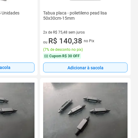
Tabua placa - polietileno pead lisa
5 Unidades
50x30cm-15mm
2x de R$ 75,48 sem juros
2 vez de R$ 75,48 sem juros
R$ 140,38
no Pix
ou
(
7% de desconto no pix
)
Cupom
R$ 30 OFF
sacola
Adicionar à sacola