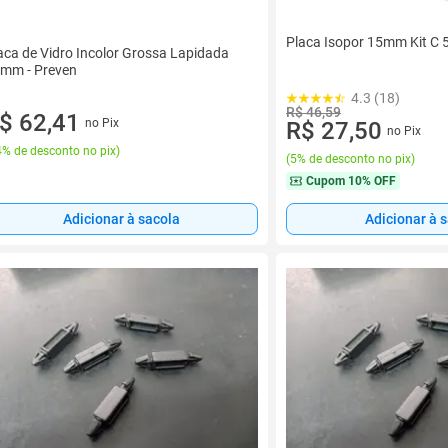
Placa Isopor 15mm Kit C 
aca de Vidro Incolor Grossa Lapidada
mm - Preven
4.3 (18)
R$ 46,59
$ 62,41
no Pix
R$ 27,50
no Pix
% de desconto no pix
)
(
5% de desconto no pix
)
Cupom
10% OFF
Adicionar à 
Adicionar à sacola