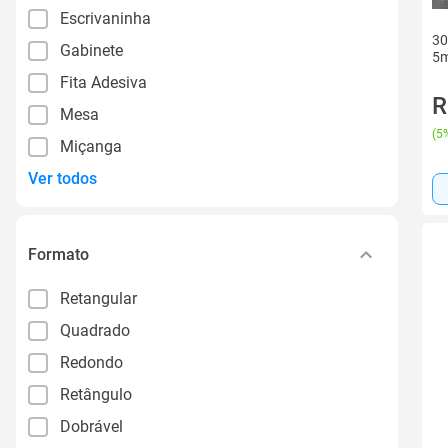
Escrivaninha
30
Gabinete
5
Fita Adesiva
R
Mesa
(
5%
Miçanga
Ver todos
Formato
Retangular
Quadrado
Redondo
Retângulo
Dobrável