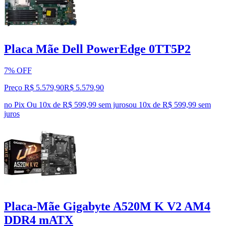
Placa Mãe Dell PowerEdge 0TT5P2
7% OFF
Preço R$ 5.579,90
R$
5.579
,
90
no Pix
Ou 10x de R$ 599,99 sem juros
ou
10
x de
R$ 599,99
sem
juros
Placa-Mãe Gigabyte A520M K V2 AM4
DDR4 mATX