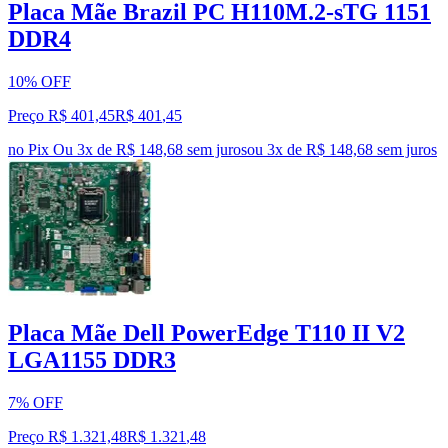
Placa Mãe Brazil PC H110M.2-sTG 1151
DDR4
10% OFF
Preço R$ 401,45
R$
401
,
45
no Pix
Ou 3x de R$ 148,68 sem juros
ou
3
x de
R$ 148,68
sem juros
Placa Mãe Dell PowerEdge T110 II V2
LGA1155 DDR3
7% OFF
Preço R$ 1.321,48
R$
1.321
,
48