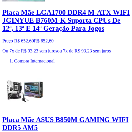
Placa Mãe LGA1700 DDR4 M-ATX WIFI
JGINYUE B760M-K Suporta CPUs De
12ª, 13ª E 14ª Geração Para Jogos
Preço R$ 652,60
R$
652
,
60
Ou 7x de R$ 93,23 sem juros
ou
7
x de
R$ 93,23
sem juros
Compra Internacional
Placa Mãe ASUS B850M GAMING WIFI
DDR5 AM5