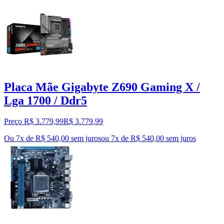
Placa Mãe Gigabyte Z690 Gaming X /
Lga 1700 / Ddr5
Preço R$ 3.779,99
R$
3.779
,
99
Ou 7x de R$ 540,00 sem juros
ou
7
x de
R$ 540,00
sem juros