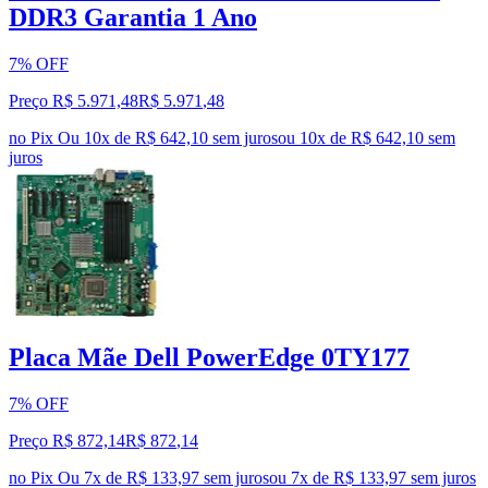
DDR3 Garantia 1 Ano
7% OFF
Preço R$ 5.971,48
R$
5.971
,
48
no Pix
Ou 10x de R$ 642,10 sem juros
ou
10
x de
R$ 642,10
sem
juros
Placa Mãe Dell PowerEdge 0TY177
7% OFF
Preço R$ 872,14
R$
872
,
14
no Pix
Ou 7x de R$ 133,97 sem juros
ou
7
x de
R$ 133,97
sem juros