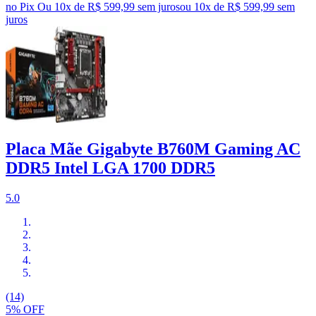
no Pix
Ou 10x de R$ 599,99 sem juros
ou
10
x de
R$ 599,99
sem
juros
Placa Mãe Gigabyte B760M Gaming AC
DDR5 Intel LGA 1700 DDR5
5.0
(14)
5% OFF