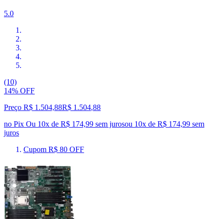
5.0
(10)
14% OFF
Preço R$ 1.504,88
R$
1.504
,
88
no Pix
Ou 10x de R$ 174,99 sem juros
ou
10
x de
R$ 174,99
sem
juros
Cupom R$ 80 OFF