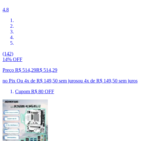
4.8
(142)
14% OFF
Preço R$ 514,29
R$
514
,
29
no Pix
Ou 4x de R$ 149,50 sem juros
ou
4
x de
R$ 149,50
sem juros
Cupom R$ 80 OFF