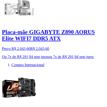
Placa-mãe GIGABYTE Z890 AORUS
Elite WIFI7 DDR5 ATX
Preço R$ 2.043,60
R$
2.043
,
60
Ou 7x de R$ 291,94 sem juros
ou
7
x de
R$ 291,94
sem juros
Compra Internacional