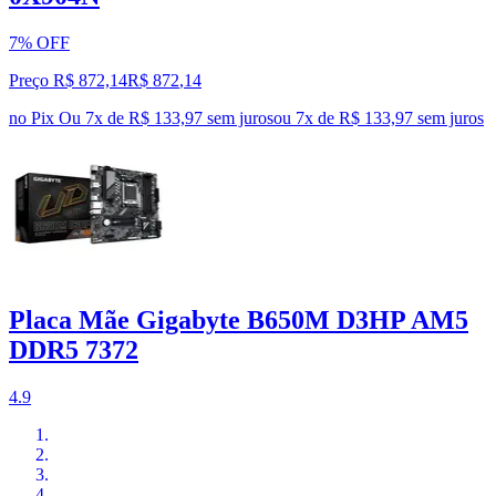
7% OFF
Preço R$ 872,14
R$
872
,
14
no Pix
Ou 7x de R$ 133,97 sem juros
ou
7
x de
R$ 133,97
sem juros
Placa Mãe Gigabyte B650M D3HP AM5
DDR5 7372
4.9