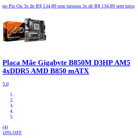
no Pix
Ou 3x de R$ 134,89 sem juros
ou
3
x de
R$ 134,89
sem juros
Placa Mãe Gigabyte B850M D3HP AM5
4xDDR5 AMD B850 mATX
5.0
(4)
10% OFF