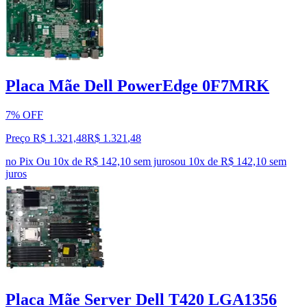
Placa Mãe Dell PowerEdge 0F7MRK
7% OFF
Preço R$ 1.321,48
R$
1.321
,
48
no Pix
Ou 10x de R$ 142,10 sem juros
ou
10
x de
R$ 142,10
sem
juros
Placa Mãe Server Dell T420 LGA1356