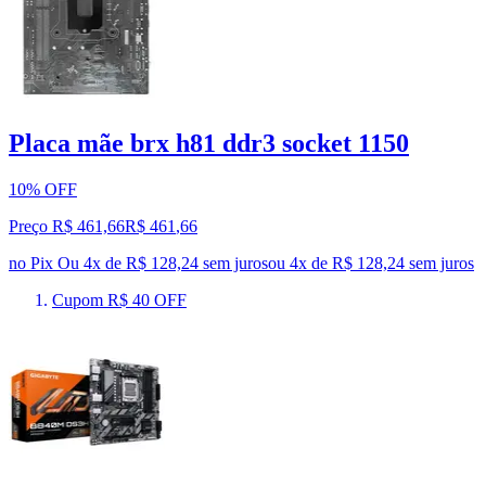
Placa mãe brx h81 ddr3 socket 1150
10% OFF
Preço R$ 461,66
R$
461
,
66
no Pix
Ou 4x de R$ 128,24 sem juros
ou
4
x de
R$ 128,24
sem juros
Cupom R$ 40 OFF