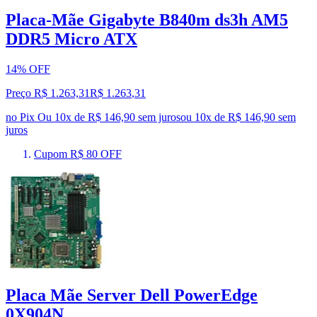
Placa-Mãe Gigabyte B840m ds3h AM5
DDR5 Micro ATX
14% OFF
Preço R$ 1.263,31
R$
1.263
,
31
no Pix
Ou 10x de R$ 146,90 sem juros
ou
10
x de
R$ 146,90
sem
juros
Cupom R$ 80 OFF
Placa Mãe Server Dell PowerEdge
0X904N