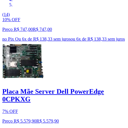
(14)
10% OFF
Preço R$ 747,00
R$
747
,
00
no Pix
Ou 6x de R$ 138,33 sem juros
ou
6
x de
R$ 138,33
sem juros
Placa Mãe Server Dell PowerEdge
0CPKXG
7% OFF
Preço R$ 5.579,90
R$
5.579
,
90