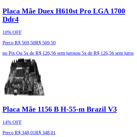
Placa Mãe Duex H610st Pro LGA 1700
Ddr4
10% OFF
Preço R$ 569,50
R$
569
,
50
no Pix
Ou 5x de R$ 126,56 sem juros
ou
5
x de
R$ 126,56
sem juros
Placa Mãe 1156 B H-55-m Brazil V3
14% OFF
Preço R$ 348,01
R$
348
,
01