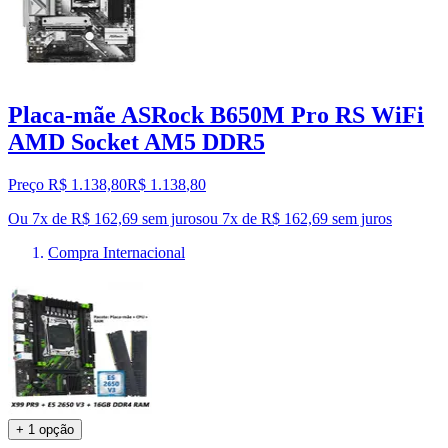
Placa-mãe ASRock B650M Pro RS WiFi
AMD Socket AM5 DDR5
Preço R$ 1.138,80
R$
1.138
,
80
Ou 7x de R$ 162,69 sem juros
ou
7
x de
R$ 162,69
sem juros
Compra Internacional
+ 1 opção