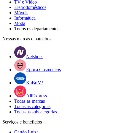
TV e Vídeo
Eletrodomésticos
Móveis
Informática
Moda
Todos os departamentos
Nossas marcas e parceiros
Netshoes
Epoca Cosméticos
KaBuM!
AliExpress
Todas as marcas
Todas as categorias
Todas as subcategorias
Serviços e benefícios
Cartão Luiza