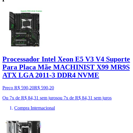
Processador Intel Xeon E5 V3 V4 Suporte
Para Placa Mãe MACHINIST X99 MR9S
ATX LGA 2011-3 DDR4 NVME
Preço R$ 590,20
R$
590
,
20
Ou 7x de R$ 84,31 sem juros
ou
7
x de
R$ 84,31
sem juros
Compra Internacional