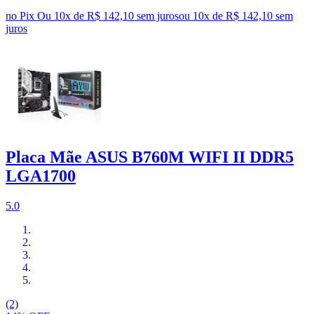
no Pix
Ou 10x de R$ 142,10 sem juros
ou
10
x de
R$ 142,10
sem
juros
Placa Mãe ASUS B760M WIFI II DDR5
LGA1700
5.0
(2)