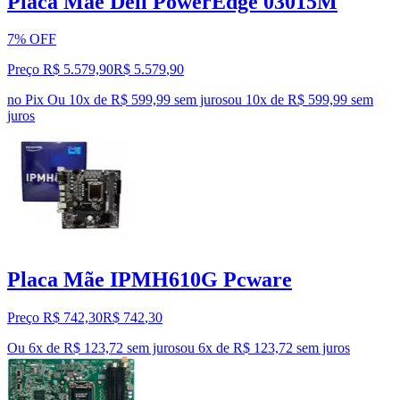
Placa Mãe Dell PowerEdge 03015M
7% OFF
Preço R$ 5.579,90
R$
5.579
,
90
no Pix
Ou 10x de R$ 599,99 sem juros
ou
10
x de
R$ 599,99
sem
juros
Placa Mãe IPMH610G Pcware
Preço R$ 742,30
R$
742
,
30
Ou 6x de R$ 123,72 sem juros
ou
6
x de
R$ 123,72
sem juros