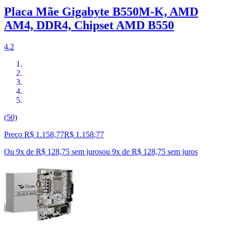
Placa Mãe Gigabyte B550M-K, AMD
AM4, DDR4, Chipset AMD B550
4.2
(50)
Preço R$ 1.158,77
R$
1.158
,
77
Ou 9x de R$ 128,75 sem juros
ou
9
x de
R$ 128,75
sem juros