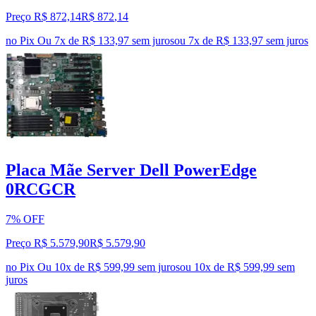
Preço R$ 872,14
R$
872
,
14
no Pix
Ou 7x de R$ 133,97 sem juros
ou
7
x de
R$ 133,97
sem juros
Placa Mãe Server Dell PowerEdge
0RCGCR
7% OFF
Preço R$ 5.579,90
R$
5.579
,
90
no Pix
Ou 10x de R$ 599,99 sem juros
ou
10
x de
R$ 599,99
sem
juros