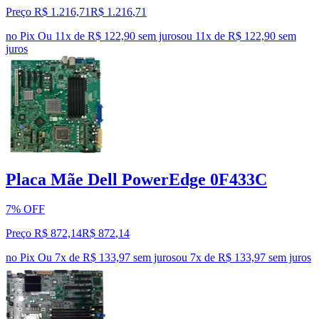
Preço R$ 1.216,71
R$
1.216
,
71
no Pix
Ou 11x de R$ 122,90 sem juros
ou
11
x de
R$ 122,90
sem
juros
Placa Mãe Dell PowerEdge 0F433C
7% OFF
Preço R$ 872,14
R$
872
,
14
no Pix
Ou 7x de R$ 133,97 sem juros
ou
7
x de
R$ 133,97
sem juros