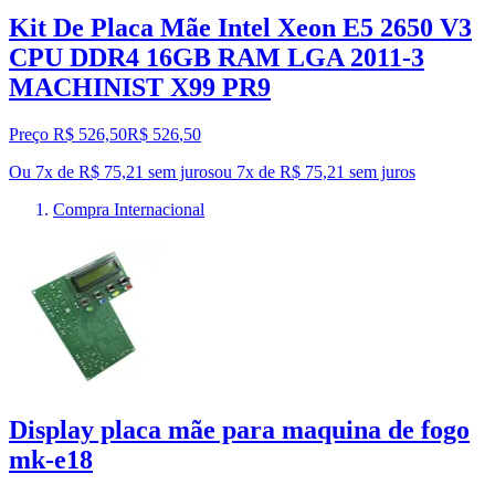
Kit De Placa Mãe Intel Xeon E5 2650 V3
CPU DDR4 16GB RAM LGA 2011-3
MACHINIST X99 PR9
Preço R$ 526,50
R$
526
,
50
Ou 7x de R$ 75,21 sem juros
ou
7
x de
R$ 75,21
sem juros
Compra Internacional
Display placa mãe para maquina de fogo
mk-e18