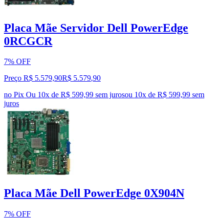
Placa Mãe Servidor Dell PowerEdge
0RCGCR
7% OFF
Preço R$ 5.579,90
R$
5.579
,
90
no Pix
Ou 10x de R$ 599,99 sem juros
ou
10
x de
R$ 599,99
sem
juros
Placa Mãe Dell PowerEdge 0X904N
7% OFF