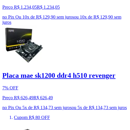
Preço R$ 1.234,05
R$
1.234
,
05
no Pix
Ou 10x de R$ 129,90 sem juros
ou
10
x de
R$ 129,90
sem
juros
Placa mae sk1200 ddr4 h510 revenger
7% OFF
Preço R$ 626,49
R$
626
,
49
no Pix
Ou 5x de R$ 134,73 sem juros
ou
5
x de
R$ 134,73
sem juros
Cupom R$ 80 OFF