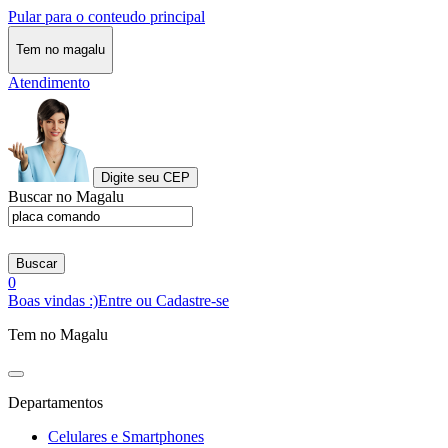
Pular para o conteudo principal
Tem no magalu
Atendimento
Digite seu CEP
Buscar no Magalu
Buscar
0
Boas vindas :)
Entre ou Cadastre-se
Tem no Magalu
Departamentos
Celulares e Smartphones