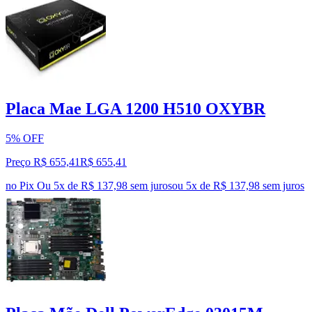
Placa Mae LGA 1200 H510 OXYBR
5% OFF
Preço R$ 655,41
R$
655
,
41
no Pix
Ou 5x de R$ 137,98 sem juros
ou
5
x de
R$ 137,98
sem juros