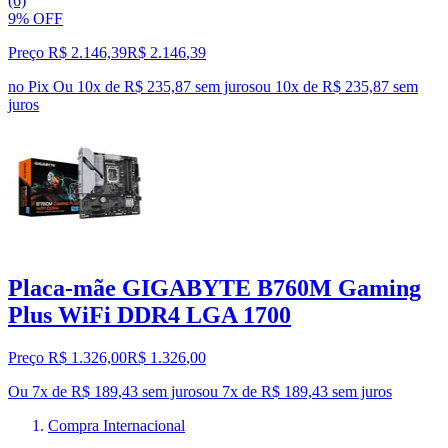
(6)
9% OFF
Preço R$ 2.146,39
R$
2.146
,
39
no Pix
Ou 10x de R$ 235,87 sem juros
ou
10
x de
R$ 235,87
sem
juros
Placa-mãe GIGABYTE B760M Gaming
Plus WiFi DDR4 LGA 1700
Preço R$ 1.326,00
R$
1.326
,
00
Ou 7x de R$ 189,43 sem juros
ou
7
x de
R$ 189,43
sem juros
Compra Internacional