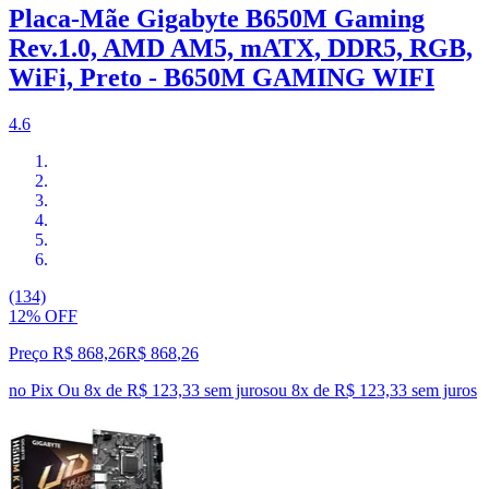
Placa-Mãe Gigabyte B650M Gaming
Rev.1.0, AMD AM5, mATX, DDR5, RGB,
WiFi, Preto - B650M GAMING WIFI
4.6
(134)
12% OFF
Preço R$ 868,26
R$
868
,
26
no Pix
Ou 8x de R$ 123,33 sem juros
ou
8
x de
R$ 123,33
sem juros