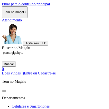
Pular para o conteudo principal
Tem no magalu
Atendimento
Digite seu CEP
Buscar no Magalu
Buscar
0
Boas vindas :)
Entre ou Cadastre-se
Tem no Magalu
Departamentos
Celulares e Smartphones