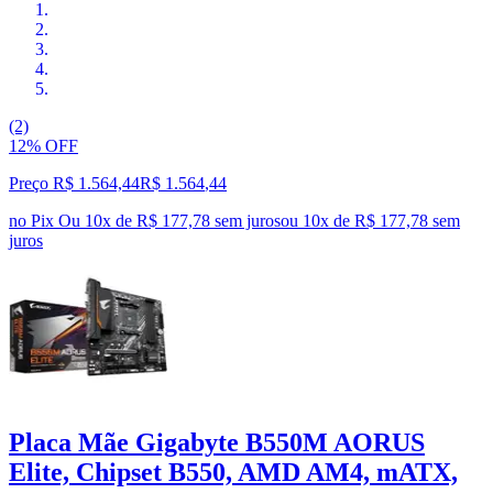
(2)
12% OFF
Preço R$ 1.564,44
R$
1.564
,
44
no Pix
Ou 10x de R$ 177,78 sem juros
ou
10
x de
R$ 177,78
sem
juros
Placa Mãe Gigabyte B550M AORUS
Elite, Chipset B550, AMD AM4, mATX,