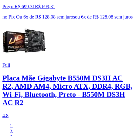
Preço R$ 699,31
R$
699
,
31
no Pix
Ou 6x de R$ 128,08 sem juros
ou
6
x de
R$ 128,08
sem juros
Full
Placa Mãe Gigabyte B550M DS3H AC
R2, AMD AM4, Micro ATX, DDR4, RGB,
Wi-Fi, Bluetooth, Preto - B550M DS3H
AC R2
4.8