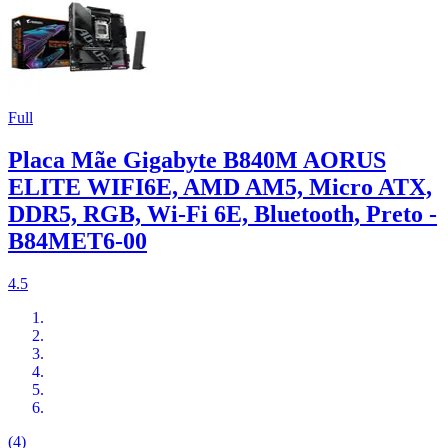
Full
Placa Mãe Gigabyte B840M AORUS
ELITE WIFI6E, AMD AM5, Micro ATX,
DDR5, RGB, Wi-Fi 6E, Bluetooth, Preto -
B84MET6-00
4.5
(4)