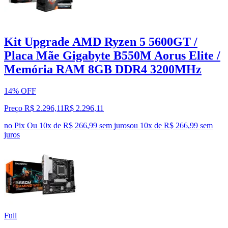
Kit Upgrade AMD Ryzen 5 5600GT /
Placa Mãe Gigabyte B550M Aorus Elite /
Memória RAM 8GB DDR4 3200MHz
14% OFF
Preço R$ 2.296,11
R$
2.296
,
11
no Pix
Ou 10x de R$ 266,99 sem juros
ou
10
x de
R$ 266,99
sem
juros
Full