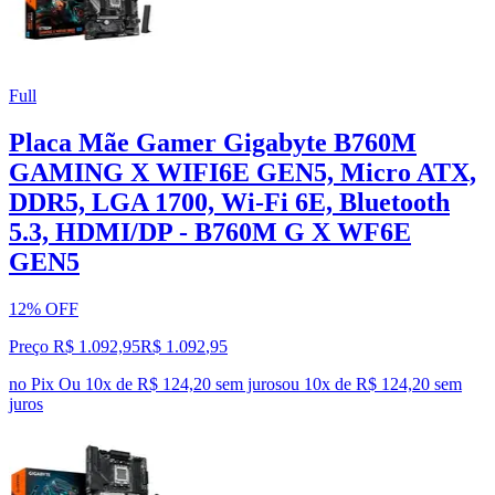
Full
Placa Mãe Gamer Gigabyte B760M
GAMING X WIFI6E GEN5, Micro ATX,
DDR5, LGA 1700, Wi-Fi 6E, Bluetooth
5.3, HDMI/DP - B760M G X WF6E
GEN5
12% OFF
Preço R$ 1.092,95
R$
1.092
,
95
no Pix
Ou 10x de R$ 124,20 sem juros
ou
10
x de
R$ 124,20
sem
juros