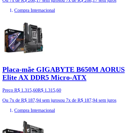
Ou 7x de R$ 268,17 sem juros
ou
7
x de
R$ 268,17
sem juros
Compra Internacional
Placa-mãe GIGABYTE B650M AORUS
Elite AX DDR5 Micro-ATX
Preço R$ 1.315,60
R$
1.315
,
60
Ou 7x de R$ 187,94 sem juros
ou
7
x de
R$ 187,94
sem juros
Compra Internacional