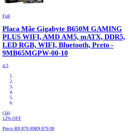
Full
Placa Mãe Gigabyte B650M GAMING
PLUS WIFI, AMD AM5, mATX, DDR5,
LED RGB, WIFI, Bluetooth, Preto -
9MB65MGPW-00-10
4.5
(34)
12% OFF
Preço R$ 879,99
R$
879
,
99