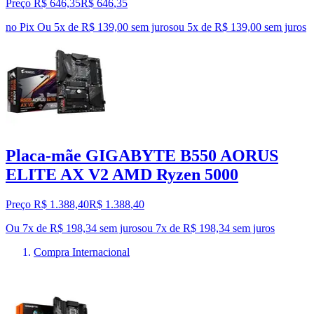
Preço R$ 646,35
R$
646
,
35
no Pix
Ou 5x de R$ 139,00 sem juros
ou
5
x de
R$ 139,00
sem juros
Placa-mãe GIGABYTE B550 AORUS
ELITE AX V2 AMD Ryzen 5000
Preço R$ 1.388,40
R$
1.388
,
40
Ou 7x de R$ 198,34 sem juros
ou
7
x de
R$ 198,34
sem juros
Compra Internacional