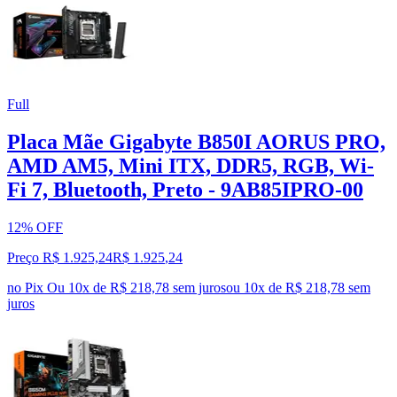
Full
Placa Mãe Gigabyte B850I AORUS PRO,
AMD AM5, Mini ITX, DDR5, RGB, Wi-
Fi 7, Bluetooth, Preto - 9AB85IPRO-00
12% OFF
Preço R$ 1.925,24
R$
1.925
,
24
no Pix
Ou 10x de R$ 218,78 sem juros
ou
10
x de
R$ 218,78
sem
juros