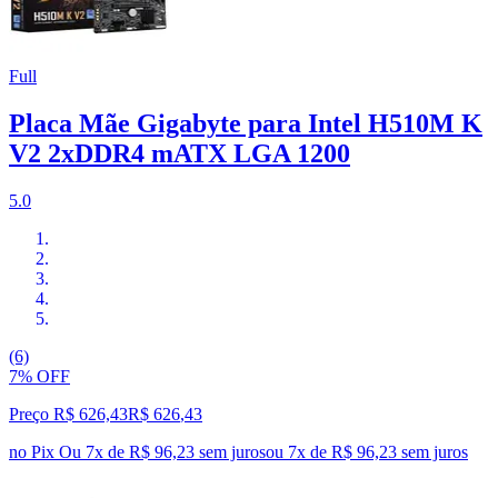
Full
Placa Mãe Gigabyte para Intel H510M K
V2 2xDDR4 mATX LGA 1200
5.0
(6)
7% OFF
Preço R$ 626,43
R$
626
,
43
no Pix
Ou 7x de R$ 96,23 sem juros
ou
7
x de
R$ 96,23
sem juros