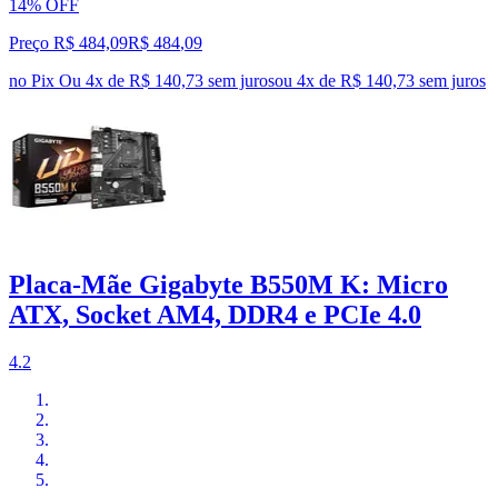
14% OFF
Preço R$ 484,09
R$
484
,
09
no Pix
Ou 4x de R$ 140,73 sem juros
ou
4
x de
R$ 140,73
sem juros
Placa-Mãe Gigabyte B550M K: Micro
ATX, Socket AM4, DDR4 e PCIe 4.0
4.2