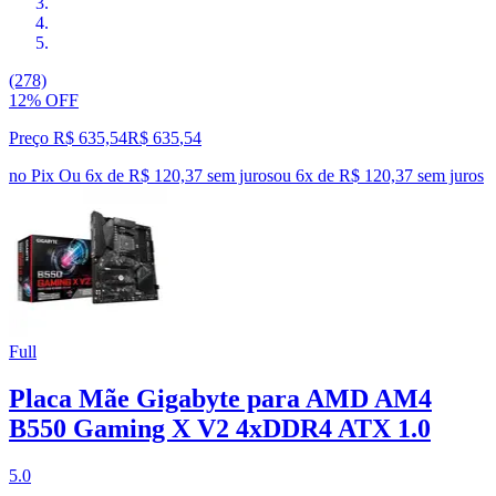
(278)
12% OFF
Preço R$ 635,54
R$
635
,
54
no Pix
Ou 6x de R$ 120,37 sem juros
ou
6
x de
R$ 120,37
sem juros
Full
Placa Mãe Gigabyte para AMD AM4
B550 Gaming X V2 4xDDR4 ATX 1.0
5.0