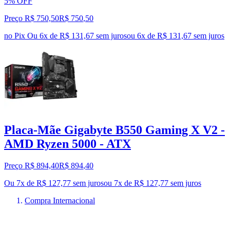
5% OFF
Preço R$ 750,50
R$
750
,
50
no Pix
Ou 6x de R$ 131,67 sem juros
ou
6
x de
R$ 131,67
sem juros
Placa-Mãe Gigabyte B550 Gaming X V2 -
AMD Ryzen 5000 - ATX
Preço R$ 894,40
R$
894
,
40
Ou 7x de R$ 127,77 sem juros
ou
7
x de
R$ 127,77
sem juros
Compra Internacional