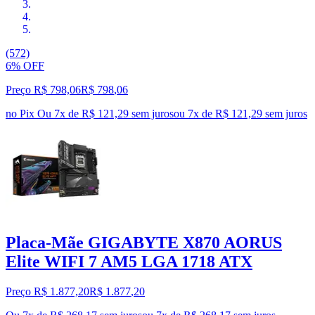
(572)
6% OFF
Preço R$ 798,06
R$
798
,
06
no Pix
Ou 7x de R$ 121,29 sem juros
ou
7
x de
R$ 121,29
sem juros
Placa-Mãe GIGABYTE X870 AORUS
Elite WIFI 7 AM5 LGA 1718 ATX
Preço R$ 1.877,20
R$
1.877
,
20