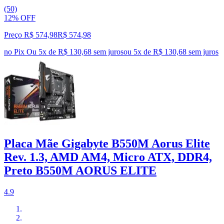
(50)
12% OFF
Preço R$ 574,98
R$
574
,
98
no Pix
Ou 5x de R$ 130,68 sem juros
ou
5
x de
R$ 130,68
sem juros
Placa Mãe Gigabyte B550M Aorus Elite
Rev. 1.3, AMD AM4, Micro ATX, DDR4,
Preto B550M AORUS ELITE
4.9