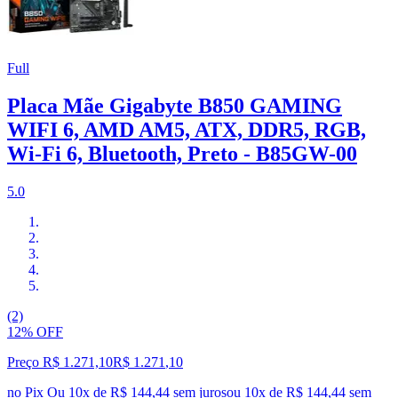
Full
Placa Mãe Gigabyte B850 GAMING
WIFI 6, AMD AM5, ATX, DDR5, RGB,
Wi-Fi 6, Bluetooth, Preto - B85GW-00
5.0
(2)
12% OFF
Preço R$ 1.271,10
R$
1.271
,
10
no Pix
Ou 10x de R$ 144,44 sem juros
ou
10
x de
R$ 144,44
sem