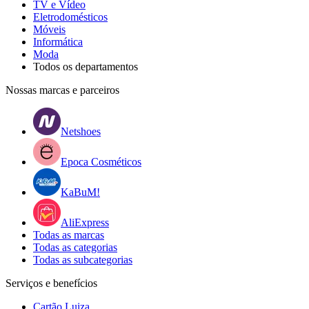
TV e Vídeo
Eletrodomésticos
Móveis
Informática
Moda
Todos os departamentos
Nossas marcas e parceiros
Netshoes
Epoca Cosméticos
KaBuM!
AliExpress
Todas as marcas
Todas as categorias
Todas as subcategorias
Serviços e benefícios
Cartão Luiza