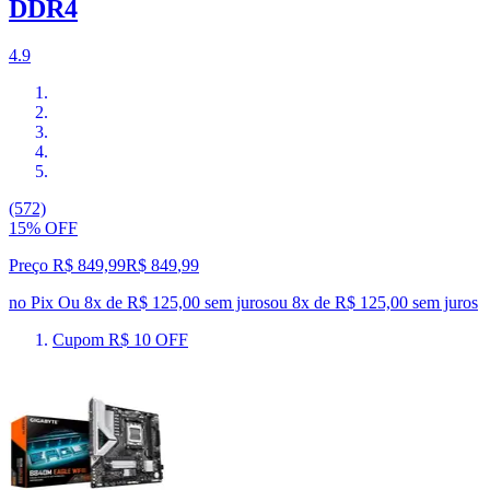
DDR4
4.9
(572)
15% OFF
Preço R$ 849,99
R$
849
,
99
no Pix
Ou 8x de R$ 125,00 sem juros
ou
8
x de
R$ 125,00
sem juros
Cupom R$ 10 OFF