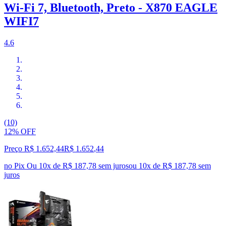
Wi-Fi 7, Bluetooth, Preto - X870 EAGLE
WIFI7
4.6
(10)
12% OFF
Preço R$ 1.652,44
R$
1.652
,
44
no Pix
Ou 10x de R$ 187,78 sem juros
ou
10
x de
R$ 187,78
sem
juros