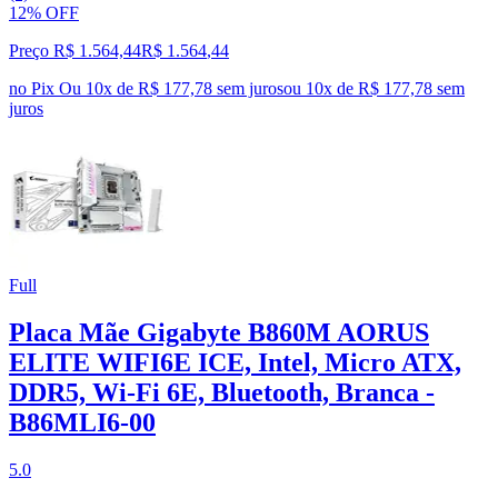
12% OFF
Preço R$ 1.564,44
R$
1.564
,
44
no Pix
Ou 10x de R$ 177,78 sem juros
ou
10
x de
R$ 177,78
sem
juros
Full
Placa Mãe Gigabyte B860M AORUS
ELITE WIFI6E ICE, Intel, Micro ATX,
DDR5, Wi-Fi 6E, Bluetooth, Branca -
B86MLI6-00
5.0