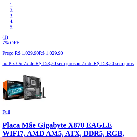
(1)
7% OFF
Preço R$ 1.029,90
R$
1.029
,
90
no Pix
Ou 7x de R$ 158,20 sem juros
ou
7
x de
R$ 158,20
sem juros
Full
Placa Mãe Gigabyte X870 EAGLE
WIFI7, AMD AM5, ATX, DDR5, RGB,