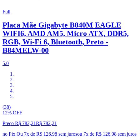
Full
Placa Mãe Gigabyte B840M EAGLE
WIFI6, AMD AM5, Micro ATX, DDR5,
RGB, Wi-Fi 6, Bluetooth, Preto -
B84MELW-00
5.0
(38)
12% OFF
Preço R$ 782,21
R$
782
,
21
no Pix
Ou 7x de R$ 126,98 sem juros
ou
7
x de
R$ 126,98
sem juros