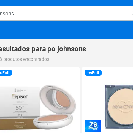
o Magalu
esultados para
po johnsons
8 produtos encontrados
Full
Full