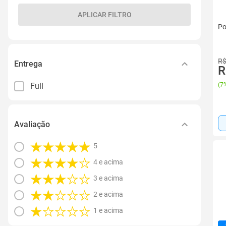
APLICAR FILTRO
Po
R$
Entrega
R
Full
(
7%
Avaliação
5
4 e acima
3 e acima
2 e acima
1 e acima