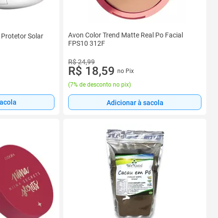
Avon Color Trend Matte Real Po Facial
Protetor Solar
FPS10 312F
R$ 24,99
R$ 18,59
no Pix
(
7% de desconto no pix
)
sacola
Adicionar à sacola