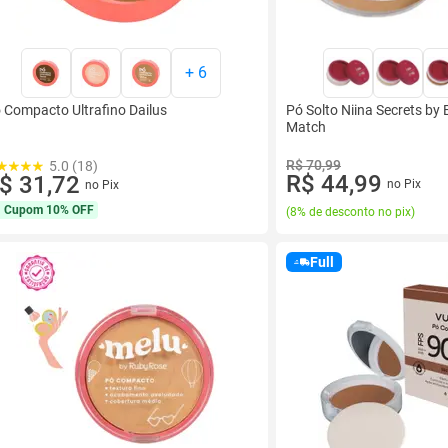
+
6
Pó Solto Niina Secrets by
 Compacto Ultrafino Dailus
Match
R$ 70,99
5.0 (18)
R$ 44,99
$ 31,72
no Pix
no Pix
Cupom
10% OFF
(
8% de desconto no pix
)
Full