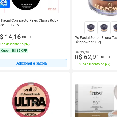
 Facial Compacto Peles Claras Ruby
se HB 7206
$ 14,16
no Pix
Pó Facial Solto - Bruna Ta
Skinpowder 15g
 de desconto no pix
)
Cupom
R$ 15 OFF
R$ 99,90
R$ 62,91
no Pix
Adicionar à sacola
(
10% de desconto no pix
)