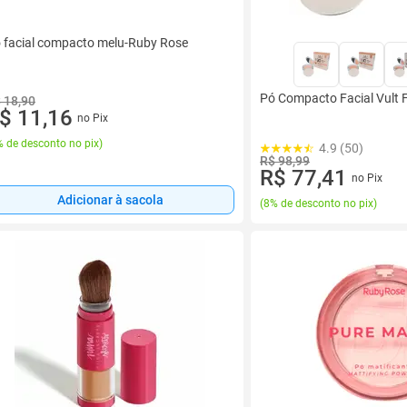
 facial compacto melu-Ruby Rose
Pó Compacto Facial Vult
 18,90
$ 11,16
no Pix
 de desconto no pix
)
4.9 (50)
R$ 98,99
R$ 77,41
no Pix
Adicionar à sacola
(
8% de desconto no pix
)