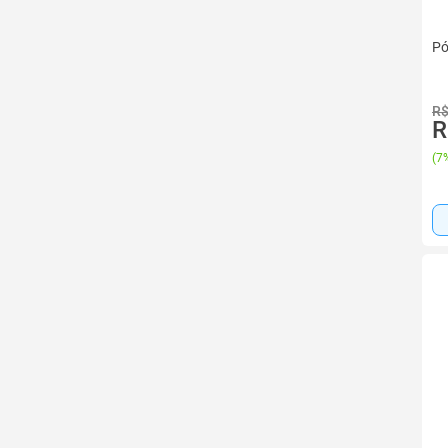
Pó
R$
R
(
7%