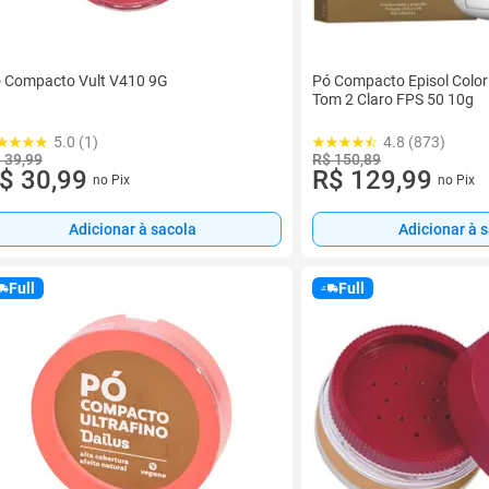
 Compacto Vult V410 9G
Pó Compacto Episol Color 
Tom 2 Claro FPS 50 10g
5.0 (1)
4.8 (873)
 39,99
R$ 150,89
$ 30,99
R$ 129,99
no Pix
no Pix
Adicionar à sacola
Adicionar à 
Full
Full