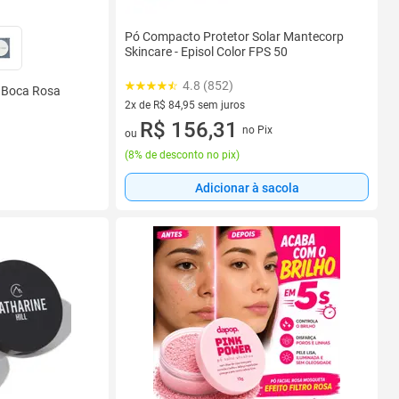
Pó Compacto Protetor Solar Mantecorp
Skincare - Episol Color FPS 50
4.8 (852)
 Boca Rosa
2x de R$ 84,95 sem juros
2 vez de R$ 84,95 sem juros
R$ 156,31
no Pix
ou
(
8% de desconto no pix
)
Adicionar à sacola