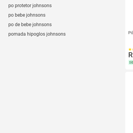
Líquida
po protetor johnsons
po bebe johnsons
po de bebe johnsons
Pó
pomada hipoglos johnsons
R