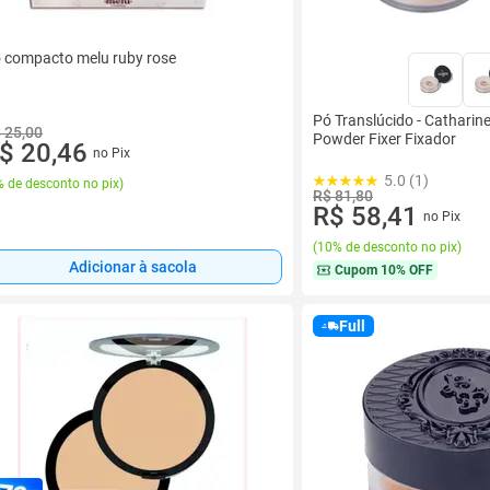
 compacto melu ruby rose
Pó Translúcido - Catharine 
 25,00
Powder Fixer Fixador
$ 20,46
no Pix
5.0 (1)
 de desconto no pix
)
R$ 81,80
R$ 58,41
no Pix
(
10% de desconto no pix
)
Adicionar à sacola
Cupom
10% OFF
Full