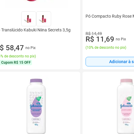
Pó Compacto Ruby Rose
 Translúcido Kabuki Niina Secrets 3,5g
R$ 14,49
R$ 11,69
no Pix
$ 58,47
(
10% de desconto no pix
)
no Pix
% de desconto no pix
)
Adicionar à 
Cupom
R$ 15 OFF