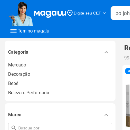
Buscar n
Digite seu CEP
Buscar
Tem no magalu
R
Categoria
99
Mercado
Decoração
Bebê
Beleza e Perfumaria
Marca
pesquisar