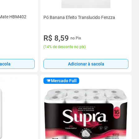
 Mate HBM402
Pó Banana Efeito Translucido Fenzza
R$ 8,59
no Pix
(
14% de desconto no pix
)
Adicionar à sacola
sacola
Mercado Full