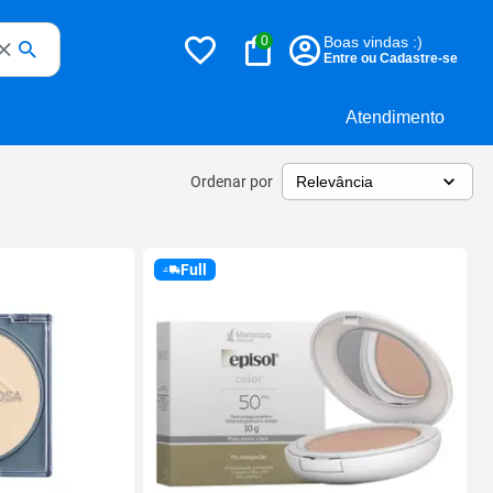
0
Boas vindas :)
Entre ou Cadastre-se
Atendimento
Ordenar por
Full