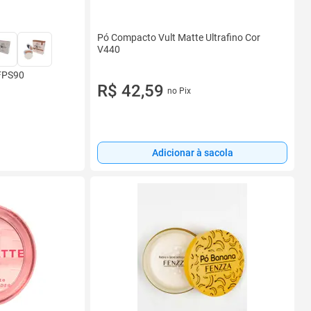
Pó Compacto Vult Matte Ultrafino Cor
V440
 FPS90
R$ 42,59
no Pix
Adicionar à sacola