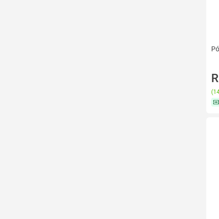
Pó
R
(
14