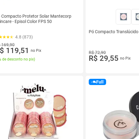
 Compacto Protetor Solar Mantecorp
incare - Episol Color FPS 50
Pó Compacto Translúcido
4.8 (873)
 169,90
$ 119,51
no Pix
R$ 72,90
R$ 29,55
no Pix
 de desconto no pix
)
Full