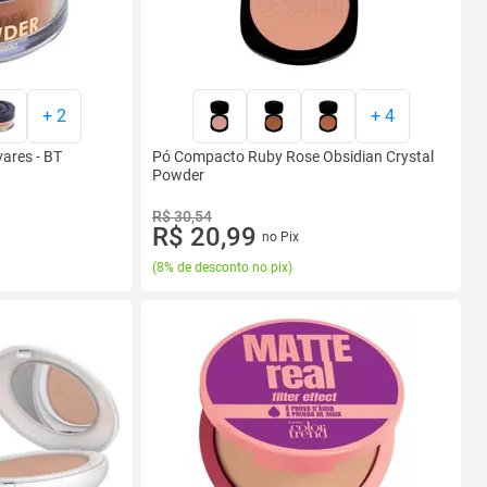
+
2
+
4
vares - BT
Pó Compacto Ruby Rose Obsidian Crystal
Powder
R$ 30,54
R$ 20,99
no Pix
(
8% de desconto no pix
)