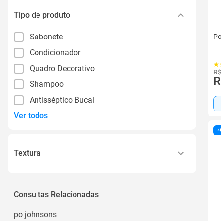
Tipo de produto
Sabonete
Po
Condicionador
Quadro Decorativo
R$
R
Shampoo
Antisséptico Bucal
Ver todos
Textura
Líquido
Espuma Cremosa
Consultas Relacionadas
Laminas Extrafinas
po johnsons