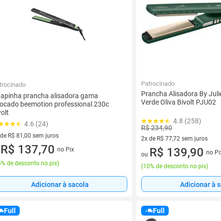
Patrocinado
trocinado
Prancha Alisadora By Juli
apinha prancha alisadora gama
Verde Oliva Bivolt PJU02
ocado beemotion professional 230c
volt
4.8 (258)
4.6 (24)
R$ 234,90
 de R$ 81,00 sem juros
2x de R$ 77,72 sem juros
ez de R$ 81,00 sem juros
R$ 137,70
2 vez de R$ 77,72 sem juros
R$ 139,90
no Pix
u
no Pi
ou
% de desconto no pix
)
(
10% de desconto no pix
)
Adicionar à sacola
Adicionar à 
Full
Full