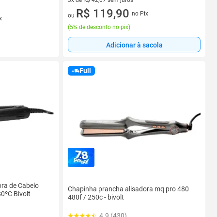
3x de R$ 42,07 sem juros
3 vez de R$ 42,07 sem juros
R$ 119,90
no Pix
ou
x
(
5% de desconto no pix
)
Adicionar à sacola
Full
ra de Cabelo
Chapinha prancha alisadora mq pro 480
80ºC Bivolt
480f / 250c - bivolt
4.9 (430)