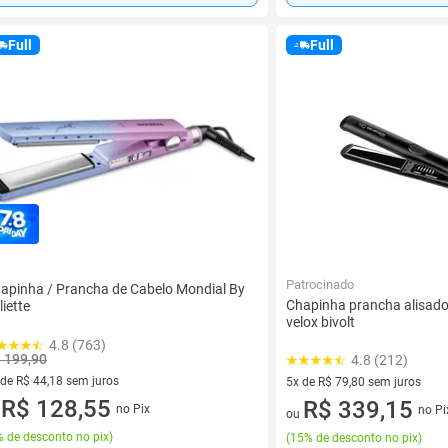
Full
Full
Patrocinado
apinha / Prancha de Cabelo Mondial By
Chapinha prancha alisad
liette
velox bivolt
4.8 (763)
 199,90
4.8 (212)
 de R$ 44,18 sem juros
5x de R$ 79,80 sem juros
ez de R$ 44,18 sem juros
R$ 128,55
5 vez de R$ 79,80 sem juros
R$ 339,15
no Pix
no Pi
u
ou
 de desconto no pix
)
(
15% de desconto no pix
)