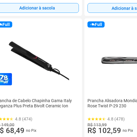
Adicionar à sacola
Adicionar à 
Full
Full
ancha de Cabelo Chapinha Gama Italy
Prancha Alisadora Mondial
eganza Plus Preta Bivolt Ceramic Ion
Rose Twist P-29 230
4.8 (474)
4.8 (478)
 149,00
R$ 113,99
$ 68,49
R$ 102,59
no Pix
no Pix