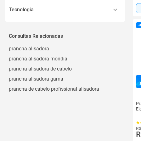
Mini
Tecnologia
Pente
Cerâmica
Ptc
Consultas Relacionadas
Cerâmica, Turmalina, Íons
prancha alisadora
Aquecimento Rápido
prancha alisadora mondial
Tourmaline Íon
prancha alisadora de cabelo
Ver todos
prancha alisadora gama
prancha de cabelo profissional alisadora
Pr
El
R$
R