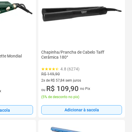
Chapinha/Prancha de Cabelo Taiff
ette Mondial
Cerâmica 180°
4.8 (6274)
R$ 149,90
2x de R$ 57,84 sem juros
2 vez de R$ 57,84 sem juros
R$ 109,90
no Pix
ou
x
(
5% de desconto no pix
)
Adicionar à sacola
sacola