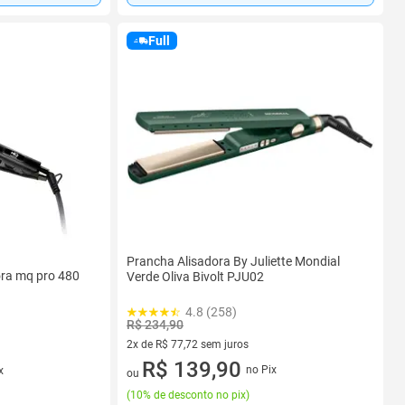
Full
Prancha Alisadora By Juliette Mondial
ora mq pro 480
Verde Oliva Bivolt PJU02
4.8 (258)
R$ 234,90
2x de R$ 77,72 sem juros
2 vez de R$ 77,72 sem juros
R$ 139,90
no Pix
x
ou
(
10% de desconto no pix
)