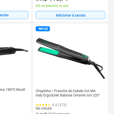
(
5% de desconto no pix
)
sacola
Adicionar à sacola
Full
ca 180ºC Bivolt
Chapinha / Prancha de Cabelo GA.MA
Italy Ergostyler Babosa Ceramic Ion 220°
4.6 (372)
R$ 139,00