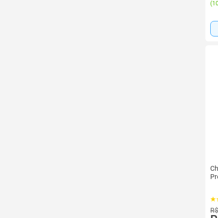
(
10
Ch
Pr
R$