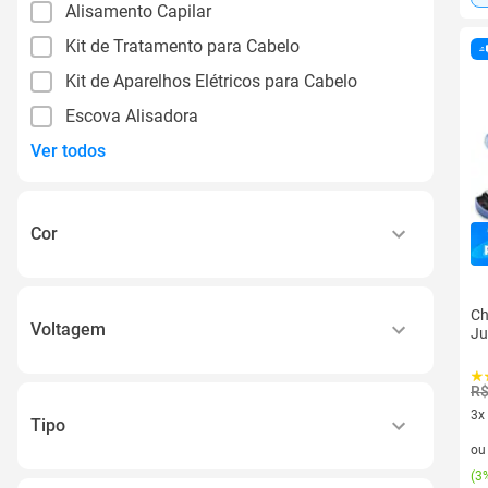
Alisamento Capilar
Kit de Tratamento para Cabelo
Kit de Aparelhos Elétricos para Cabelo
Escova Alisadora
Ver todos
Cor
Amarelo
Azul
Ch
Voltagem
Ju
Branco
110v
Cinza
R$
220v
3x
Cobre
Tipo
3 v
Bivolt
o
Ver todos
Cacheadora
(
3%