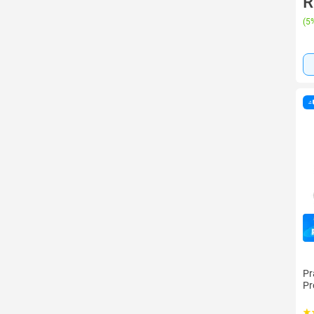
R
(
5%
Pr
Pr