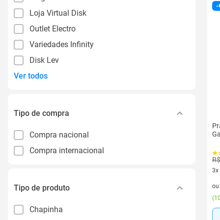
Loja Virtual Disk
Outlet Electro
Variedades Infinity
Disk Lev
Ver todos
Tipo de compra
Pr
Compra nacional
Ga
Compra internacional
R$
3x
3 v
o
Tipo de produto
(
10
Chapinha