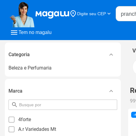
Buscar n
Digite seu CEP
Buscar
Tem no magalu
V
Categoria
Beleza e Perfumaria
R
Marca
99
pesquisar
por
filtro
4forte
A.r Variedades Mt