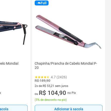
Full
elo Mondial
Chapinha/Prancha de Cabelo Mondial P-
20
4.7 (2426)
R$ 189,90
2x de R$ 55,21 sem juros
2 vez de R$ 55,21 sem juros
R$ 104,90
x
no Pix
ou
(
5% de desconto no pix
)
sacola
Adicionar à sacola