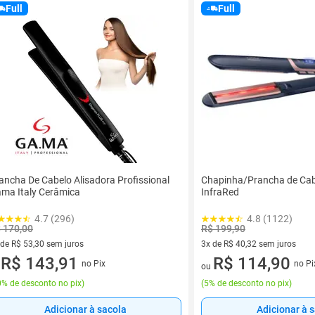
Full
Full
ancha De Cabelo Alisadora Profissional
Chapinha/Prancha de Cab
ma Italy Cerâmica
InfraRed
4.7 (296)
4.8 (1122)
 170,00
R$ 199,90
 de R$ 53,30 sem juros
3x de R$ 40,32 sem juros
ez de R$ 53,30 sem juros
R$ 143,91
3 vez de R$ 40,32 sem juros
R$ 114,90
no Pix
no Pi
u
ou
% de desconto no pix
)
(
5% de desconto no pix
)
Adicionar à sacola
Adicionar à 