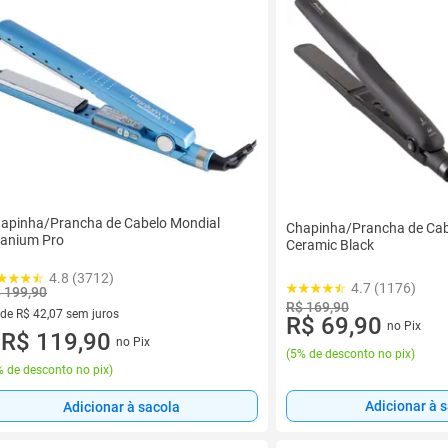
apinha/Prancha de Cabelo Mondial
Chapinha/Prancha de Cab
tanium Pro
Ceramic Black
4.8 (3712)
4.7 (1176)
 199,90
R$ 169,90
 de R$ 42,07 sem juros
R$ 69,90
no Pix
ez de R$ 42,07 sem juros
R$ 119,90
no Pix
u
(
5% de desconto no pix
)
 de desconto no pix
)
Adicionar à 
Adicionar à sacola