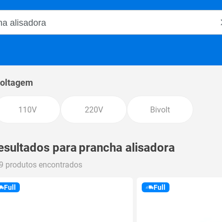
o Magalu
oltagem
110V
220V
Bivolt
esultados para
prancha alisadora
9 produtos encontrados
Full
Full