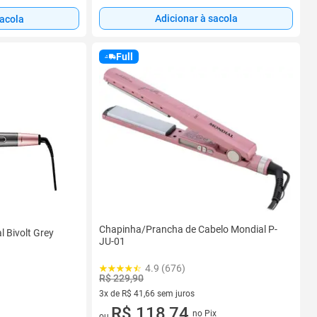
Adicionar à sacola
sacola
Full
Chapinha/Prancha de Cabelo Mondial P-
 Bivolt Grey
JU-01
4.9 (676)
R$ 229,90
3x de R$ 41,66 sem juros
3 vez de R$ 41,66 sem juros
R$ 118,74
no Pix
ou