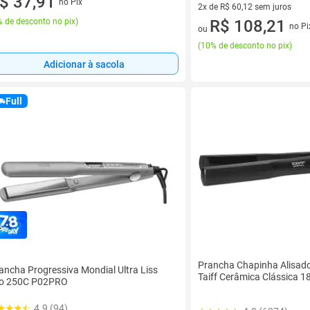
$ 37,91
no Pix
2x de R$ 60,12 sem juros
 de desconto no pix
)
2 vez de R$ 60,12 sem juros
R$ 108,21
no Pi
ou
(
10% de desconto no pix
)
Adicionar à sacola
Full
Prancha Chapinha Alisado
ancha Progressiva Mondial Ultra Liss
Taiff Cerâmica Clássica 1
o 250C P02PRO
4.9 (94)