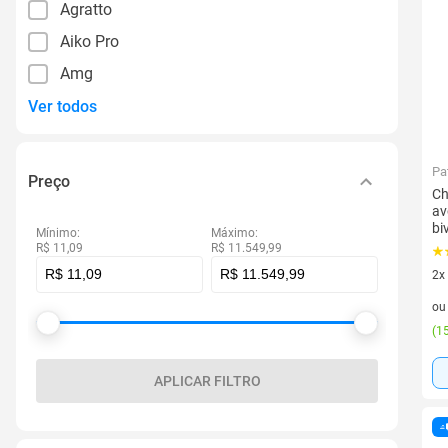
Agratto
Aiko Pro
Amg
Ver todos
Pa
Preço
Ch
av
bi
Mínimo:
Máximo:
R$ 11,09
R$ 11.549,99
2x
2 v
o
(
15
APLICAR FILTRO