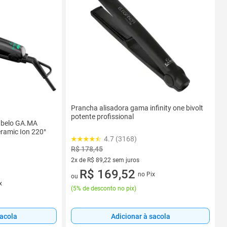
Prancha alisadora gama infinity one bivolt
potente profissional
abelo GA.MA
eramic Ion 220°
4.7 (3168)
R$ 178,45
2x de R$ 89,22 sem juros
2 vez de R$ 89,22 sem juros
R$ 169,52
no Pix
ou
x
(
5% de desconto no pix
)
sacola
Adicionar à sacola