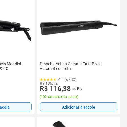
elo Mondial
Prancha Action Ceramic Taiff Bivolt
 220C
Automático Preta
4.8 (6280)
R$ 136,12
R$ 116,38
no Pix
(
10% de desconto no pix
)
sacola
Adicionar à sacola