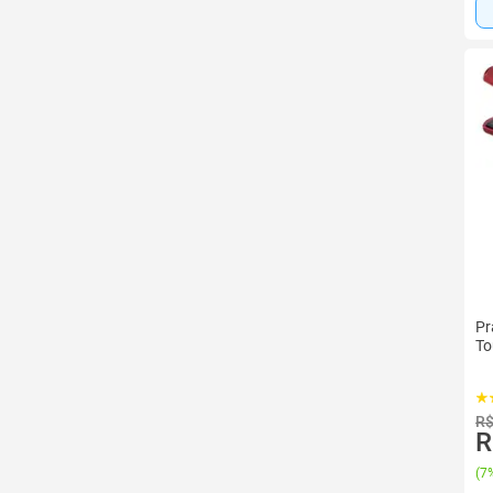
Pr
To
R$
R
(
7%