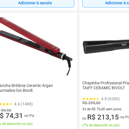
Adicionar à sacola
Adicionar à 
Chapinha Profissional Pr
ancha Britânia Ceramic Argan
TAIFF CERAMIC BIVOLT
urmaline Íon Bivolt
4.8 (6280)
R$ 299,00
4.4 (1488)
3x de R$ 76,40 sem juros
 99,90
$ 74,31
3 vez de R$ 76,40 sem juros
R$ 213,15
no Pix
no Pi
ou
 de desconto no pix
)
(
7% de desconto no pix
)