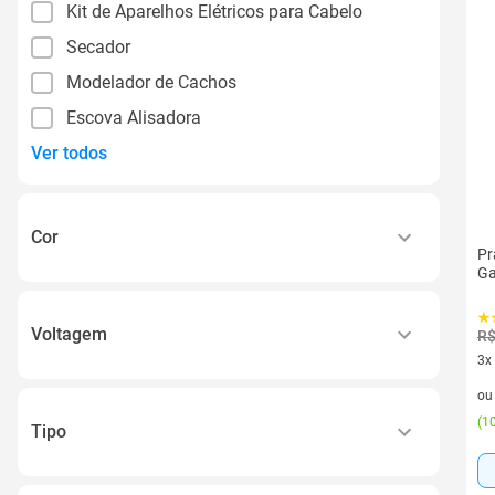
Kit de Aparelhos Elétricos para Cabelo
Secador
Modelador de Cachos
Escova Alisadora
Ver todos
Cor
Pr
Ga
Amarelo
Azul
Voltagem
R$
Bege
3x
110v
3 v
Branco
o
220v
(
10
Cinza
Tipo
Bivolt
Ver todos
Cacheadora