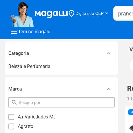
Buscar n
Digite seu CEP
Buscar
Tem no magalu
V
Categoria
Beleza e Perfumaria
R
Marca
1.
pesquisar
por
filtro
A.r Variedades Mt
Agratto