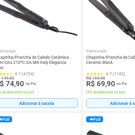
trocinado
Patrocinado
apinha/Prancha de Cabelo Cerâmica
Chapinha/Prancha de Cab
m Íons 210ºC GA.MA Italy Eleganza
Ceramic Black
us
4.7 (4734)
4.7 (1182)
 149,90
R$ 169,90
$ 74,90
R$ 69,90
no Pix
no Pix
 de desconto no pix
)
(
5% de desconto no pix
)
Adicionar à sacola
Adicionar à 
Full
Full