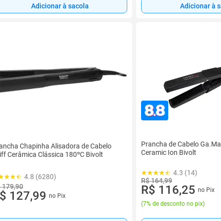
Adicionar à sacola
Adicionar à 
Prancha de Cabelo Ga.Ma 
ancha Chapinha Alisadora de Cabelo
Ceramic Ion Bivolt
iff Cerâmica Clássica 180ºC Bivolt
4.3 (14)
4.8 (6280)
R$ 164,99
 179,90
R$ 116,25
no Pix
$ 127,99
no Pix
(
7% de desconto no pix
)