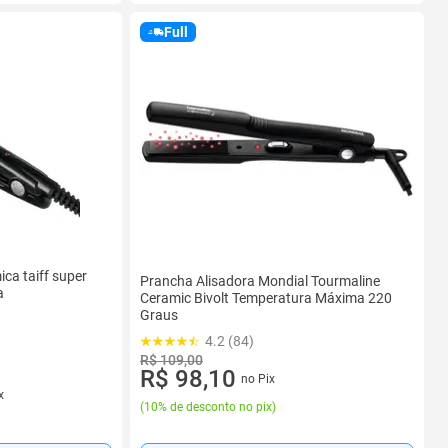
Full
ca taiff super
Prancha Alisadora Mondial Tourmaline
a
Ceramic Bivolt Temperatura Máxima 220
Graus
4.2 (84)
R$ 109,00
R$ 98,10
no Pix
x
(
10% de desconto no pix
)