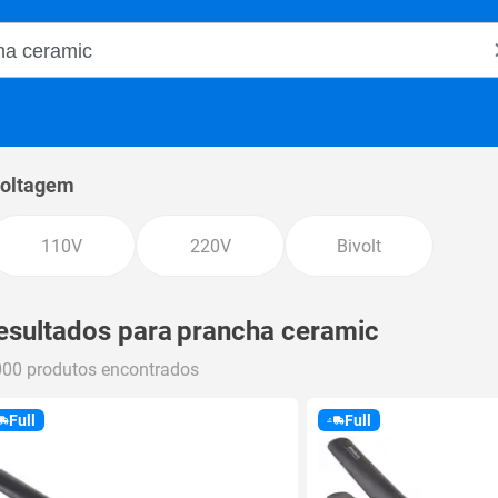
o Magalu
oltagem
110V
220V
Bivolt
esultados para
prancha ceramic
000 produtos encontrados
Full
Full