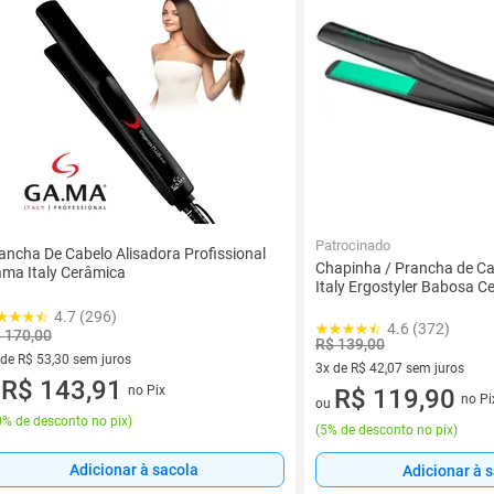
Patrocinado
ancha De Cabelo Alisadora Profissional
Chapinha / Prancha de C
ma Italy Cerâmica
Italy Ergostyler Babosa C
4.7 (296)
4.6 (372)
 170,00
R$ 139,00
 de R$ 53,30 sem juros
3x de R$ 42,07 sem juros
ez de R$ 53,30 sem juros
R$ 143,91
no Pix
3 vez de R$ 42,07 sem juros
R$ 119,90
u
no Pi
ou
% de desconto no pix
)
(
5% de desconto no pix
)
Adicionar à sacola
Adicionar à 