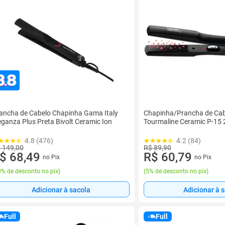
ancha de Cabelo Chapinha Gama Italy
Chapinha/Prancha de Cab
eganza Plus Preta Bivolt Ceramic Ion
Tourmaline Ceramic P-15
4.8 (476)
4.2 (84)
 149,00
R$ 89,90
$ 68,49
R$ 60,79
no Pix
no Pix
% de desconto no pix
)
(
5% de desconto no pix
)
Adicionar à sacola
Adicionar à 
Full
Full