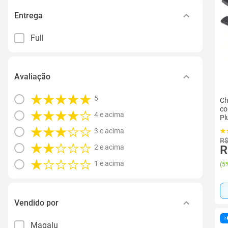
Entrega
Full
Avaliação
5
Ch
co
4 e acima
Pl
3 e acima
R$
2 e acima
R
1 e acima
(
5%
Vendido por
Magalu