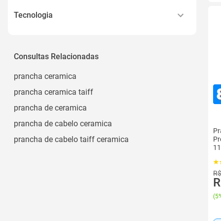
Mini
Tecnologia
Pente
Cerâmica
Ptc
Consultas Relacionadas
Ceramic Íon
prancha ceramica
Cerâmica, Turmalina, Íons
prancha ceramica taiff
Quick Heat
prancha de ceramica
Ver todos
prancha de cabelo ceramica
Pr
prancha de cabelo taiff ceramica
Pr
11
R$
R
(
5%