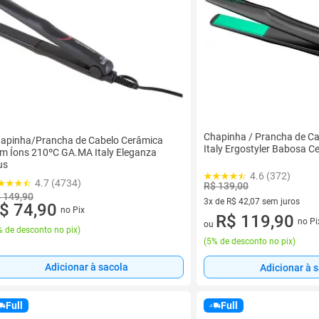
Chapinha / Prancha de C
apinha/Prancha de Cabelo Cerâmica
Italy Ergostyler Babosa C
m Íons 210ºC GA.MA Italy Eleganza
us
4.6 (372)
4.7 (4734)
R$ 139,00
 149,90
3x de R$ 42,07 sem juros
$ 74,90
no Pix
3 vez de R$ 42,07 sem juros
R$ 119,90
no Pi
ou
 de desconto no pix
)
(
5% de desconto no pix
)
Adicionar à sacola
Adicionar à 
Full
Full