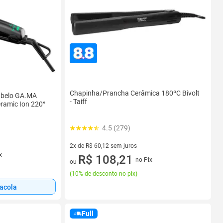
Chapinha/Prancha Cerâmica 180ºC Bivolt
abelo GA.MA
- Taiff
eramic Ion 220°
4.5 (279)
2x de R$ 60,12 sem juros
x
2 vez de R$ 60,12 sem juros
R$ 108,21
no Pix
ou
(
10% de desconto no pix
)
sacola
Full