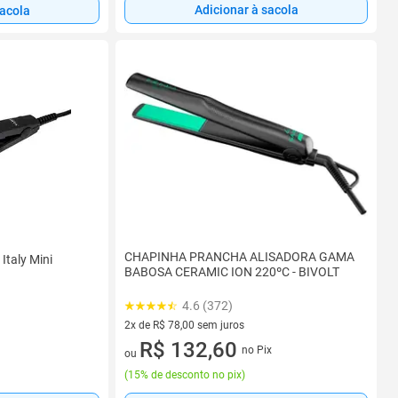
Adicionar à sacola
sacola
CHAPINHA PRANCHA ALISADORA GAMA
Italy Mini
BABOSA CERAMIC ION 220ºC - BIVOLT
4.6 (372)
2x de R$ 78,00 sem juros
2 vez de R$ 78,00 sem juros
R$ 132,60
no Pix
ou
(
15% de desconto no pix
)