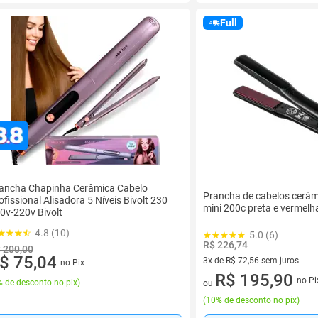
Full
ancha Chapinha Cerâmica Cabelo
Prancha de cabelos cerâmi
ofissional Alisadora 5 Níveis Bivolt 230
mini 200c preta e vermelh
0v-220v Bivolt
4.8 (10)
5.0 (6)
R$ 226,74
 200,00
$ 75,04
3x de R$ 72,56 sem juros
no Pix
3 vez de R$ 72,56 sem juros
R$ 195,90
no Pi
 de desconto no pix
)
ou
(
10% de desconto no pix
)