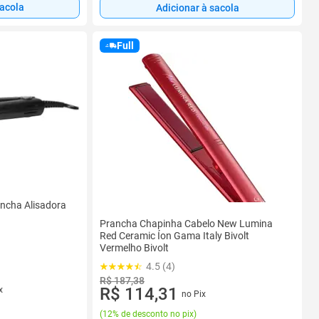
sacola
Adicionar à sacola
Full
ancha Alisadora
Prancha Chapinha Cabelo New Lumina
Red Ceramic Íon Gama Italy Bivolt
Vermelho Bivolt
4.5 (4)
R$ 187,38
R$ 114,31
x
no Pix
(
12% de desconto no pix
)