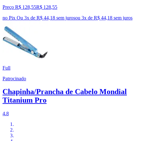
Preço R$ 128,55
R$
128
,
55
no Pix
Ou 3x de R$ 44,18 sem juros
ou
3
x de
R$ 44,18
sem juros
Full
Patrocinado
Chapinha/Prancha de Cabelo Mondial
Titanium Pro
4.8