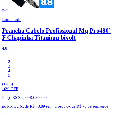
Full
Patrocinado
Prancha Cabelo Profissional Mq Pro480º
F Chapinha Titanium bivolt
4.8
(1283)
10% OFF
Preço R$ 399,00
R$
399
,
00
no Pix
Ou 6x de R$ 73,89 sem juros
ou
6
x de
R$ 73,89
sem juros