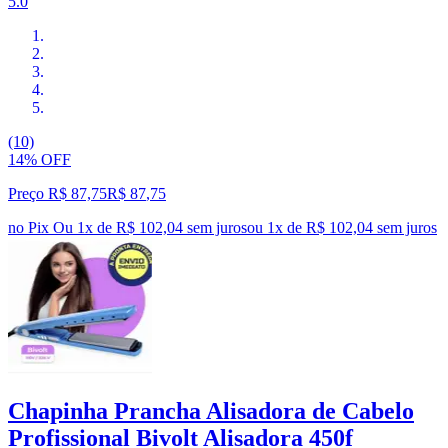
5.0
(10)
14% OFF
Preço R$ 87,75
R$
87
,
75
no Pix
Ou 1x de R$ 102,04 sem juros
ou
1
x de
R$ 102,04
sem juros
Chapinha Prancha Alisadora de Cabelo
Profissional Bivolt Alisadora 450f