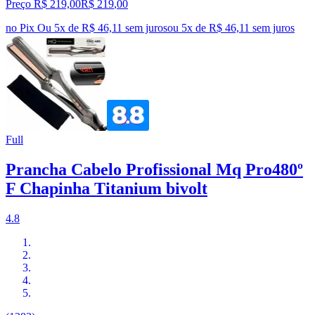
Preço R$ 219,00
R$
219
,
00
no Pix
Ou 5x de R$ 46,11 sem juros
ou
5
x de
R$ 46,11
sem juros
Full
Prancha Cabelo Profissional Mq Pro480º
F Chapinha Titanium bivolt
4.8