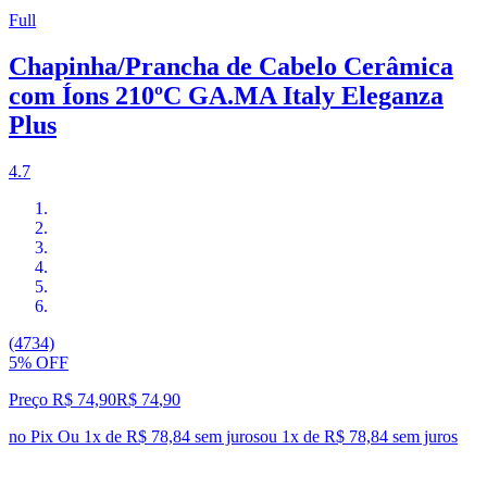
Full
Chapinha/Prancha de Cabelo Cerâmica
com Íons 210ºC GA.MA Italy Eleganza
Plus
4.7
(4734)
5% OFF
Preço R$ 74,90
R$
74
,
90
no Pix
Ou 1x de R$ 78,84 sem juros
ou
1
x de
R$ 78,84
sem juros