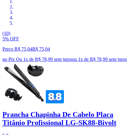
(10)
5% OFF
Preço R$ 75,04
R$
75
,
04
no Pix
Ou 1x de R$ 78,99 sem juros
ou
1
x de
R$ 78,99
sem juros
Prancha Chapinha De Cabelo Placa
Titânio Profissional LG-SK88-Bivolt