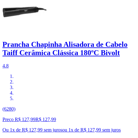
Prancha Chapinha Alisadora de Cabelo
Taiff Cerâmica Clássica 180ºC Bivolt
4.8
(6280)
Preço R$ 127,99
R$
127
,
99
Ou 1x de R$ 127,99 sem juros
ou
1
x de
R$ 127,99
sem juros