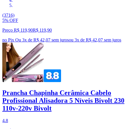
(3716)
5% OFF
Preço R$ 119,90
R$
119
,
90
no Pix
Ou 3x de R$ 42,07 sem juros
ou
3
x de
R$ 42,07
sem juros
Prancha Chapinha Cerâmica Cabelo
Profissional Alisadora 5 Níveis Bivolt 230
110v-220v Bivolt
4.8