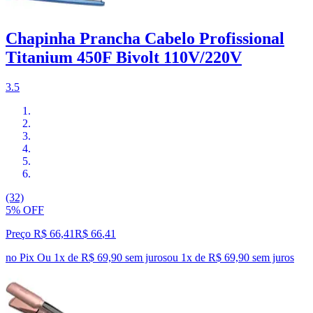
Chapinha Prancha Cabelo Profissional
Titanium 450F Bivolt 110V/220V
3.5
(32)
5% OFF
Preço R$ 66,41
R$
66
,
41
no Pix
Ou 1x de R$ 69,90 sem juros
ou
1
x de
R$ 69,90
sem juros