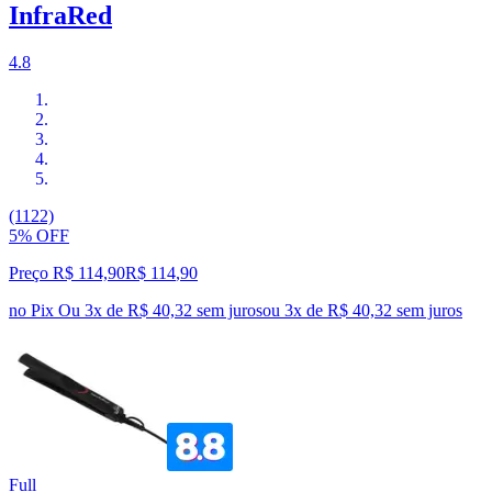
InfraRed
4.8
(1122)
5% OFF
Preço R$ 114,90
R$
114
,
90
no Pix
Ou 3x de R$ 40,32 sem juros
ou
3
x de
R$ 40,32
sem juros
Full