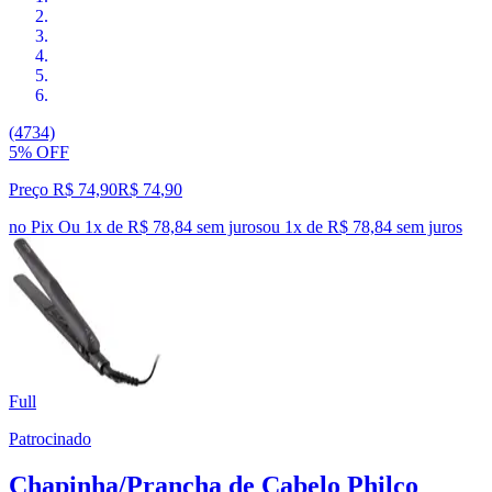
(4734)
5% OFF
Preço R$ 74,90
R$
74
,
90
no Pix
Ou 1x de R$ 78,84 sem juros
ou
1
x de
R$ 78,84
sem juros
Full
Patrocinado
Chapinha/Prancha de Cabelo Philco