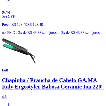
(676)
5% OFF
Preço R$ 123,49
R$
123
,
49
no Pix
Ou 3x de R$ 43,33 sem juros
ou
3
x de
R$ 43,33
sem juros
Full
Chapinha / Prancha de Cabelo GA.MA
Italy Ergostyler Babosa Ceramic Ion 220°
4.6