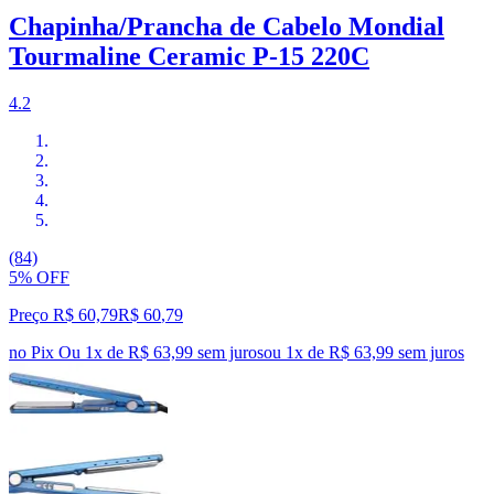
Chapinha/Prancha de Cabelo Mondial
Tourmaline Ceramic P-15 220C
4.2
(84)
5% OFF
Preço R$ 60,79
R$
60
,
79
no Pix
Ou 1x de R$ 63,99 sem juros
ou
1
x de
R$ 63,99
sem juros