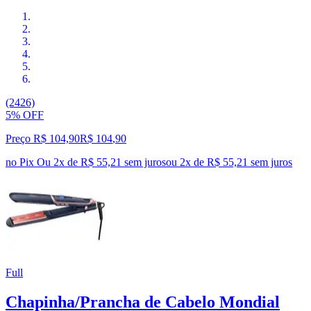
(2426)
5% OFF
Preço R$ 104,90
R$
104
,
90
no Pix
Ou 2x de R$ 55,21 sem juros
ou
2
x de
R$ 55,21
sem juros
Full
Chapinha/Prancha de Cabelo Mondial