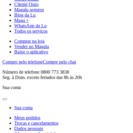
Cliente Ouro
Magalu seguros
Blog da Lu
Maga +
WhatsApp da Lu
Todos os serviços
Comprar na loja
Vender no Magalu
Baixe o aplicativo
Compre pelo telefone
Compre pelo chat
Número de telefone 0800 773 3838
Seg. à Dom. exceto feriados das 8h às 20h
Sua conta
Sua conta
Meus pedidos
Trocas e cancelamentos
Dados pessoais