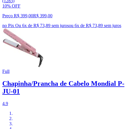
(1283)
10% OFF
Preço R$ 399,00
R$
399
,
00
no Pix
Ou 6x de R$ 73,89 sem juros
ou
6
x de
R$ 73,89
sem juros
Full
Chapinha/Prancha de Cabelo Mondial P-
JU-01
4.9