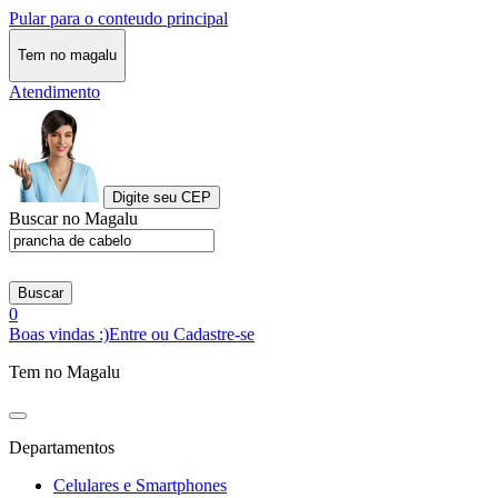
Pular para o conteudo principal
Tem no magalu
Atendimento
Digite seu CEP
Buscar no Magalu
Buscar
0
Boas vindas :)
Entre ou Cadastre-se
Tem no Magalu
Departamentos
Celulares e Smartphones