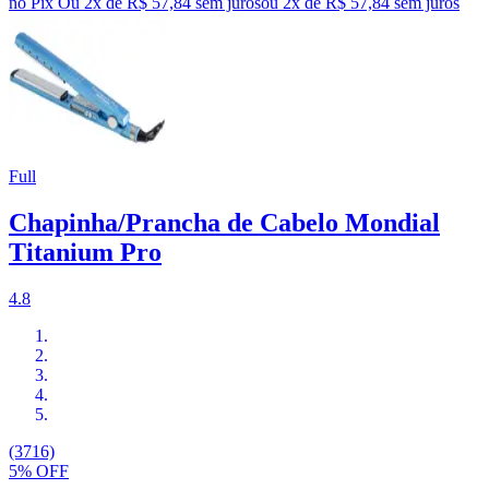
no Pix
Ou 2x de R$ 57,84 sem juros
ou
2
x de
R$ 57,84
sem juros
Full
Chapinha/Prancha de Cabelo Mondial
Titanium Pro
4.8
(3716)
5% OFF