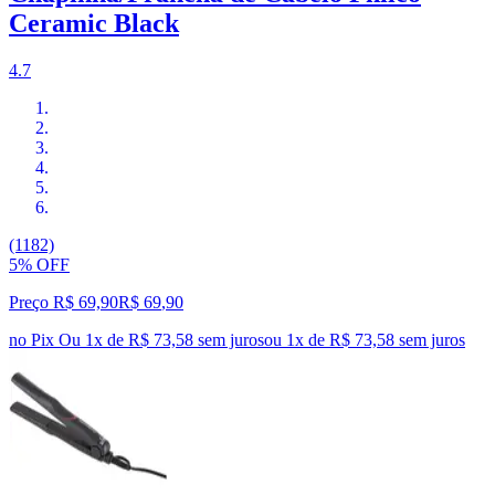
Ceramic Black
4.7
(1182)
5% OFF
Preço R$ 69,90
R$
69
,
90
no Pix
Ou 1x de R$ 73,58 sem juros
ou
1
x de
R$ 73,58
sem juros