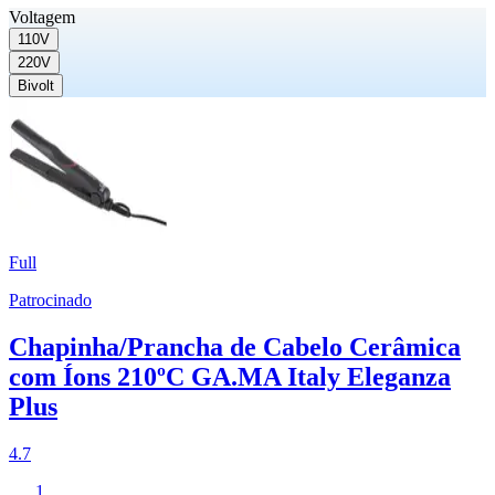
Voltagem
110V
220V
Bivolt
Full
Patrocinado
Chapinha/Prancha de Cabelo Cerâmica
com Íons 210ºC GA.MA Italy Eleganza
Plus
4.7