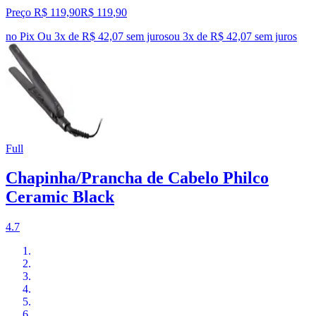
Preço R$ 119,90
R$
119
,
90
no Pix
Ou 3x de R$ 42,07 sem juros
ou
3
x de
R$ 42,07
sem juros
Full
Chapinha/Prancha de Cabelo Philco
Ceramic Black
4.7