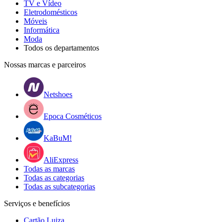
TV e Vídeo
Eletrodomésticos
Móveis
Informática
Moda
Todos os departamentos
Nossas marcas e parceiros
Netshoes
Epoca Cosméticos
KaBuM!
AliExpress
Todas as marcas
Todas as categorias
Todas as subcategorias
Serviços e benefícios
Cartão Luiza