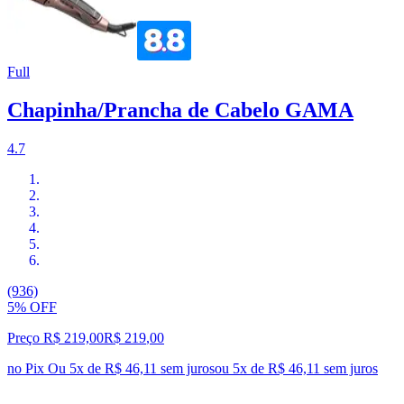
Full
Chapinha/Prancha de Cabelo GAMA
4.7
(936)
5% OFF
Preço R$ 219,00
R$
219
,
00
no Pix
Ou 5x de R$ 46,11 sem juros
ou
5
x de
R$ 46,11
sem juros