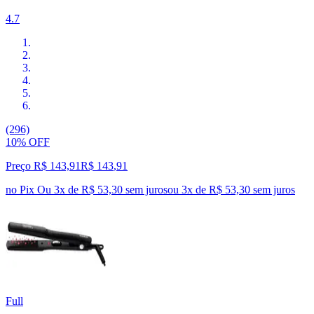
4.7
(296)
10% OFF
Preço R$ 143,91
R$
143
,
91
no Pix
Ou 3x de R$ 53,30 sem juros
ou
3
x de
R$ 53,30
sem juros
Full