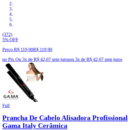
(372)
5% OFF
Preço R$ 119,90
R$
119
,
90
no Pix
Ou 3x de R$ 42,07 sem juros
ou
3
x de
R$ 42,07
sem juros
Full
Prancha De Cabelo Alisadora Profissional
Gama Italy Cerâmica