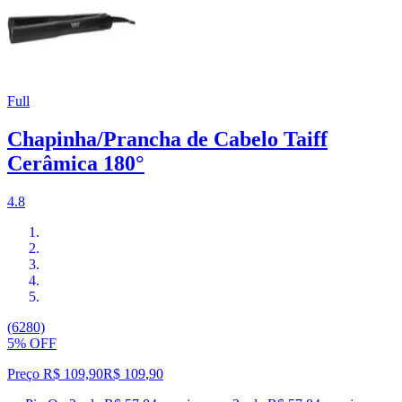
Full
Chapinha/Prancha de Cabelo Taiff
Cerâmica 180°
4.8
(6280)
5% OFF
Preço R$ 109,90
R$
109
,
90