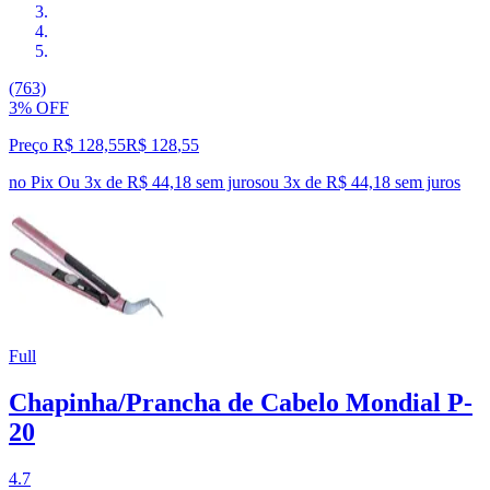
(763)
3% OFF
Preço R$ 128,55
R$
128
,
55
no Pix
Ou 3x de R$ 44,18 sem juros
ou
3
x de
R$ 44,18
sem juros
Full
Chapinha/Prancha de Cabelo Mondial P-
20
4.7