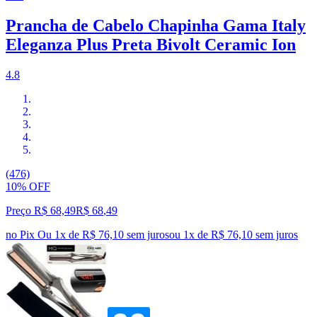
Prancha de Cabelo Chapinha Gama Italy
Eleganza Plus Preta Bivolt Ceramic Ion
4.8
(476)
10% OFF
Preço R$ 68,49
R$
68
,
49
no Pix
Ou 1x de R$ 76,10 sem juros
ou
1
x de
R$ 76,10
sem juros