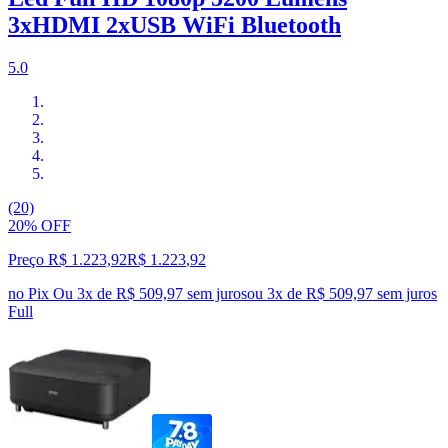
3xHDMI 2xUSB WiFi Bluetooth
5.0
(20)
20% OFF
Preço R$ 1.223,92
R$
1.223
,
92
no Pix
Ou 3x de R$ 509,97 sem juros
ou
3
x de
R$ 509,97
sem juros
Full