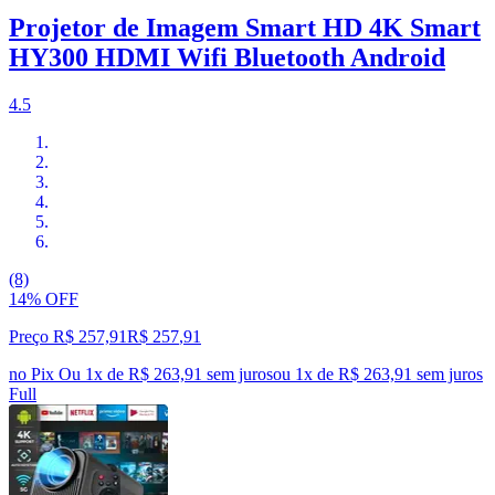
Projetor de Imagem Smart HD 4K Smart
HY300 HDMI Wifi Bluetooth Android
4.5
(8)
14% OFF
Preço R$ 257,91
R$
257
,
91
no Pix
Ou 1x de R$ 263,91 sem juros
ou
1
x de
R$ 263,91
sem juros
Full