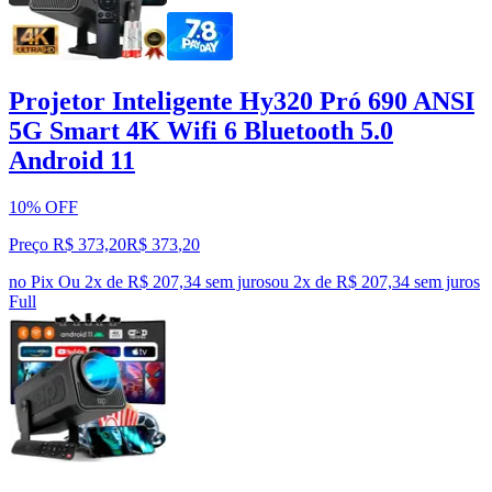
Projetor Inteligente Hy320 Pró 690 ANSI
5G Smart 4K Wifi 6 Bluetooth 5.0
Android 11
10% OFF
Preço R$ 373,20
R$
373
,
20
no Pix
Ou 2x de R$ 207,34 sem juros
ou
2
x de
R$ 207,34
sem juros
Full