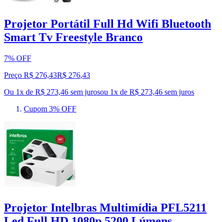
Projetor Portátil Full Hd Wifi Bluetooth
Smart Tv Freestyle Branco
7% OFF
Preço R$ 276,43
R$
276
,
43
Ou 1x de R$ 273,46 sem juros
ou
1
x de
R$ 273,46
sem juros
Cupom 3% OFF
Projetor Intelbras Multimídia PFL5211
Led Full HD 1080p 5200 Lúmens