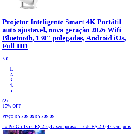
Projetor Inteligente Smart 4K Portátil
auto ajustável, nova geração 2026 Wifi
Bluetooth, 130'' polegadas, Android iOs,
Full HD
5.0
(2)
15% OFF
Preço R$ 209,09
R$
209
,
09
no Pix
Ou 1x de R$ 216,47 sem juros
ou
1
x de
R$ 216,47
sem juros