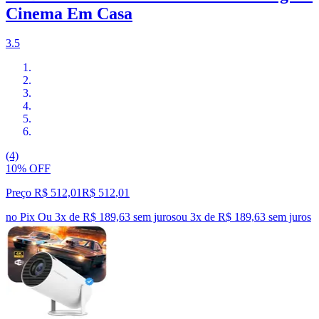
Cinema Em Casa
3.5
(4)
10% OFF
Preço R$ 512,01
R$
512
,
01
no Pix
Ou 3x de R$ 189,63 sem juros
ou
3
x de
R$ 189,63
sem juros