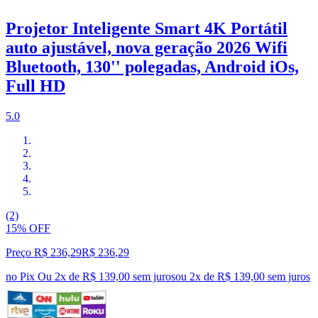
Projetor Inteligente Smart 4K Portátil
auto ajustável, nova geração 2026 Wifi
Bluetooth, 130'' polegadas, Android iOs,
Full HD
5.0
(2)
15% OFF
Preço R$ 236,29
R$
236
,
29
no Pix
Ou 2x de R$ 139,00 sem juros
ou
2
x de
R$ 139,00
sem juros