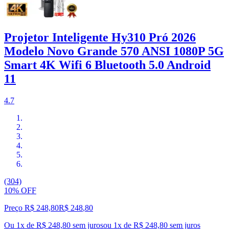
Projetor Inteligente Hy310 Pró 2026
Modelo Novo Grande 570 ANSI 1080P 5G
Smart 4K Wifi 6 Bluetooth 5.0 Android
11
4.7
(304)
10% OFF
Preço R$ 248,80
R$
248
,
80
Ou 1x de R$ 248,80 sem juros
ou
1
x de
R$ 248,80
sem juros