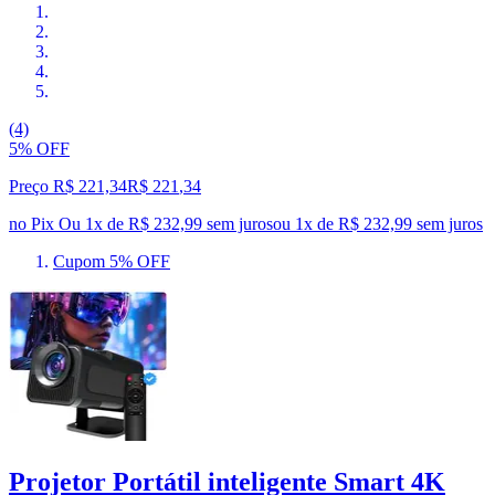
(4)
5% OFF
Preço R$ 221,34
R$
221
,
34
no Pix
Ou 1x de R$ 232,99 sem juros
ou
1
x de
R$ 232,99
sem juros
Cupom 5% OFF
Projetor Portátil inteligente Smart 4K