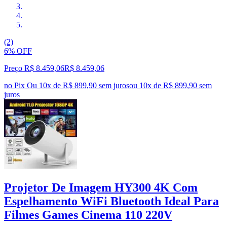
(2)
6% OFF
Preço R$ 8.459,06
R$
8.459
,
06
no Pix
Ou 10x de R$ 899,90 sem juros
ou
10
x de
R$ 899,90
sem
juros
Projetor De Imagem HY300 4K Com
Espelhamento WiFi Bluetooth Ideal Para
Filmes Games Cinema 110 220V