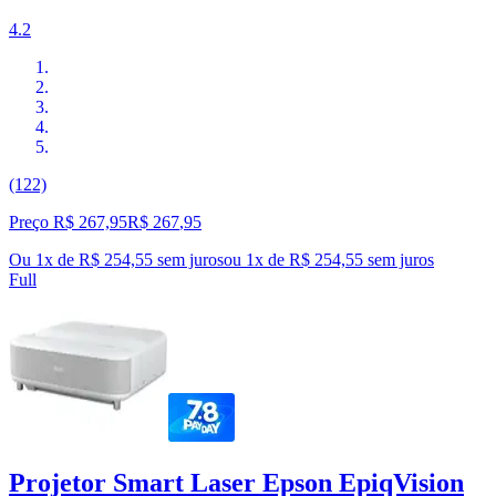
4.2
(122)
Preço R$ 267,95
R$
267
,
95
Ou 1x de R$ 254,55 sem juros
ou
1
x de
R$ 254,55
sem juros
Full
Projetor Smart Laser Epson EpiqVision