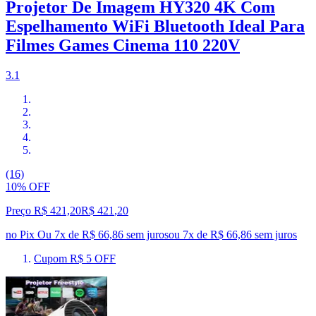
Projetor De Imagem HY320 4K Com
Espelhamento WiFi Bluetooth Ideal Para
Filmes Games Cinema 110 220V
3.1
(16)
10% OFF
Preço R$ 421,20
R$
421
,
20
no Pix
Ou 7x de R$ 66,86 sem juros
ou
7
x de
R$ 66,86
sem juros
Cupom R$ 5 OFF