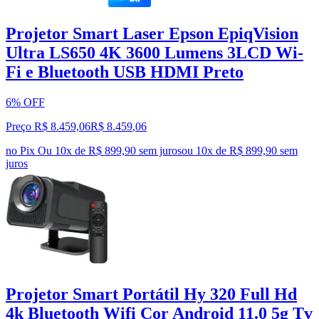
Projetor Smart Laser Epson EpiqVision
Ultra LS650 4K 3600 Lumens 3LCD Wi-
Fi e Bluetooth USB HDMI Preto
6% OFF
Preço R$ 8.459,06
R$
8.459
,
06
no Pix
Ou 10x de R$ 899,90 sem juros
ou
10
x de
R$ 899,90
sem
juros
Projetor Smart Portátil Hy 320 Full Hd
4k Bluetooth Wifi Cor Android 11.0 5g Tv