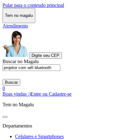
Pular para o conteudo principal
Tem no magalu
Atendimento
Digite seu CEP
Buscar no Magalu
Buscar
0
Boas vindas :)
Entre ou Cadastre-se
Tem no Magalu
Departamentos
Celulares e Smartphones