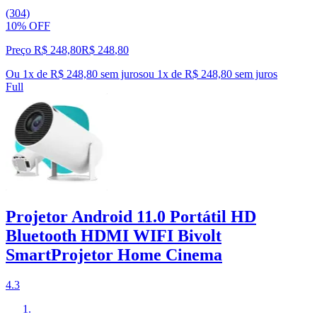
(304)
10% OFF
Preço R$ 248,80
R$
248
,
80
Ou 1x de R$ 248,80 sem juros
ou
1
x de
R$ 248,80
sem juros
Full
Projetor Android 11.0 Portátil HD
Bluetooth HDMI WIFI Bivolt
SmartProjetor Home Cinema
4.3