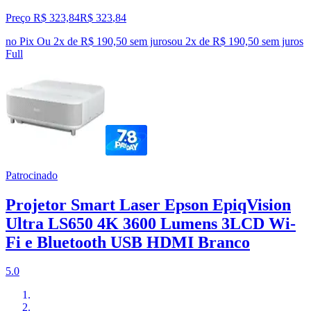
Preço R$ 323,84
R$
323
,
84
no Pix
Ou 2x de R$ 190,50 sem juros
ou
2
x de
R$ 190,50
sem juros
Full
Patrocinado
Projetor Smart Laser Epson EpiqVision
Ultra LS650 4K 3600 Lumens 3LCD Wi-
Fi e Bluetooth USB HDMI Branco
5.0