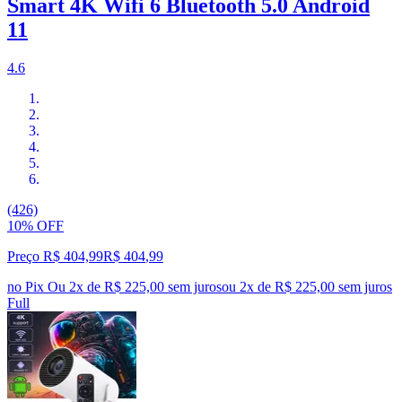
Smart 4K Wifi 6 Bluetooth 5.0 Android
11
4.6
(426)
10% OFF
Preço R$ 404,99
R$
404
,
99
no Pix
Ou 2x de R$ 225,00 sem juros
ou
2
x de
R$ 225,00
sem juros
Full