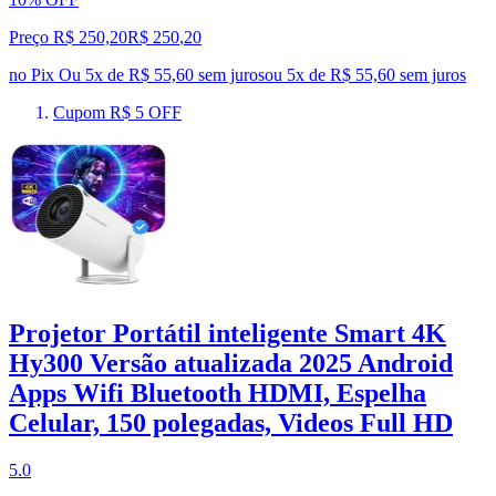
Preço R$ 250,20
R$
250
,
20
no Pix
Ou 5x de R$ 55,60 sem juros
ou
5
x de
R$ 55,60
sem juros
Cupom R$ 5 OFF
Projetor Portátil inteligente Smart 4K
Hy300 Versão atualizada 2025 Android
Apps Wifi Bluetooth HDMI, Espelha
Celular, 150 polegadas, Videos Full HD
5.0