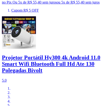
no Pix
Ou 5x de R$ 55,40 sem juros
ou
5
x de
R$ 55,40
sem juros
Cupom R$ 5 OFF
Projetor Portátil Hy300 4k Android 11.0
Smart Wifi Bluetooth Full Hd Ate 130
Polegadas Bivolt
5.0