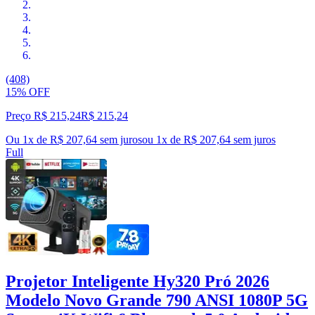
(408)
15% OFF
Preço R$ 215,24
R$
215
,
24
Ou 1x de R$ 207,64 sem juros
ou
1
x de
R$ 207,64
sem juros
Full
Projetor Inteligente Hy320 Pró 2026
Modelo Novo Grande 790 ANSI 1080P 5G