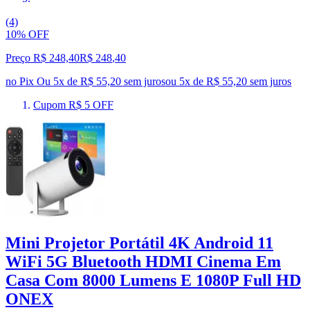
(4)
10% OFF
Preço R$ 248,40
R$
248
,
40
no Pix
Ou 5x de R$ 55,20 sem juros
ou
5
x de
R$ 55,20
sem juros
Cupom R$ 5 OFF
Mini Projetor Portátil 4K Android 11
WiFi 5G Bluetooth HDMI Cinema Em
Casa Com 8000 Lumens E 1080P Full HD
ONEX