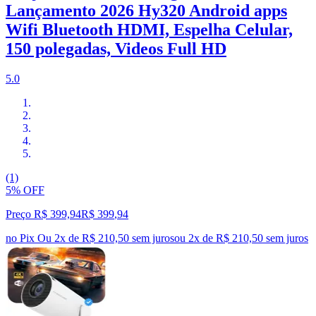
Lançamento 2026 Hy320 Android apps
Wifi Bluetooth HDMI, Espelha Celular,
150 polegadas, Videos Full HD
5.0
(1)
5% OFF
Preço R$ 399,94
R$
399
,
94
no Pix
Ou 2x de R$ 210,50 sem juros
ou
2
x de
R$ 210,50
sem juros