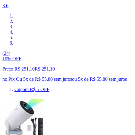
3.6
(24)
10% OFF
Preço R$ 251,10
R$
251
,
10
no Pix
Ou 5x de R$ 55,80 sem juros
ou
5
x de
R$ 55,80
sem juros
Cupom R$ 5 OFF