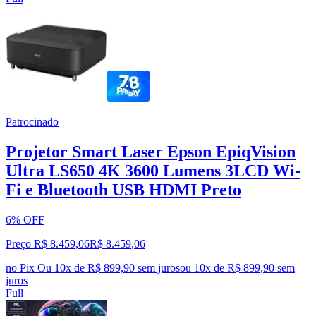
Patrocinado
Projetor Smart Laser Epson EpiqVision
Ultra LS650 4K 3600 Lumens 3LCD Wi-
Fi e Bluetooth USB HDMI Preto
6% OFF
Preço R$ 8.459,06
R$
8.459
,
06
no Pix
Ou 10x de R$ 899,90 sem juros
ou
10
x de
R$ 899,90
sem
juros
Full