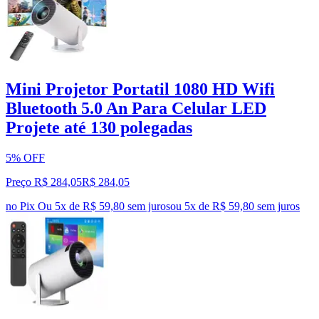
Mini Projetor Portatil 1080 HD Wifi
Bluetooth 5.0 An Para Celular LED
Projete até 130 polegadas
5% OFF
Preço R$ 284,05
R$
284
,
05
no Pix
Ou 5x de R$ 59,80 sem juros
ou
5
x de
R$ 59,80
sem juros