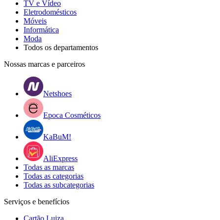
TV e Vídeo
Eletrodomésticos
Móveis
Informática
Moda
Todos os departamentos
Nossas marcas e parceiros
Netshoes
Epoca Cosméticos
KaBuM!
AliExpress
Todas as marcas
Todas as categorias
Todas as subcategorias
Serviços e benefícios
Cartão Luiza