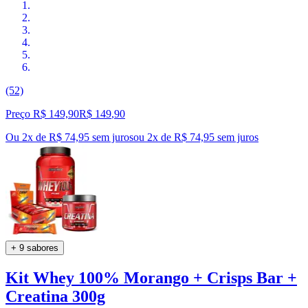
(52)
Preço R$ 149,90
R$
149
,
90
Ou 2x de R$ 74,95 sem juros
ou
2
x de
R$ 74,95
sem juros
+ 9 sabores
Kit Whey 100% Morango + Crisps Bar +
Creatina 300g