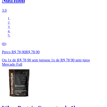
Nutrition
3.0
(6)
Preço R$ 78,90
R$
78
,
90
Ou 1x de R$ 78,90 sem juros
ou
1
x de
R$ 78,90
sem juros
Mercado Full