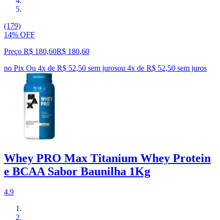
(179)
14% OFF
Preço R$ 180,60
R$
180
,
60
no Pix
Ou 4x de R$ 52,50 sem juros
ou
4
x de
R$ 52,50
sem juros
Whey PRO Max Titanium Whey Protein
e BCAA Sabor Baunilha 1Kg
4.9