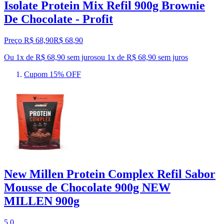
Isolate Protein Mix Refil 900g Brownie
De Chocolate - Profit
Preço R$ 68,90
R$
68
,
90
Ou 1x de R$ 68,90 sem juros
ou
1
x de
R$ 68,90
sem juros
Cupom 15% OFF
New Millen Protein Complex Refil Sabor
Mousse de Chocolate 900g NEW
MILLEN 900g
5.0