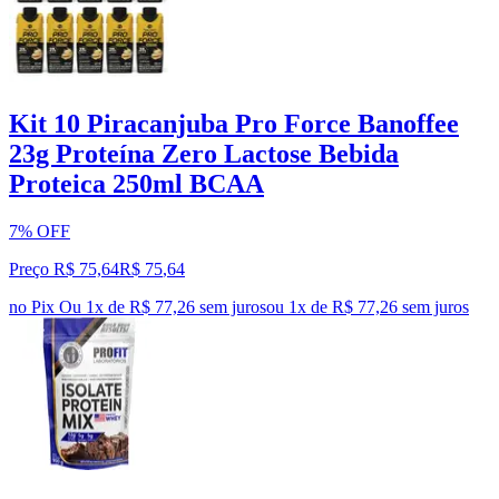
Kit 10 Piracanjuba Pro Force Banoffee
23g Proteína Zero Lactose Bebida
Proteica 250ml BCAA
7% OFF
Preço R$ 75,64
R$
75
,
64
no Pix
Ou 1x de R$ 77,26 sem juros
ou
1
x de
R$ 77,26
sem juros