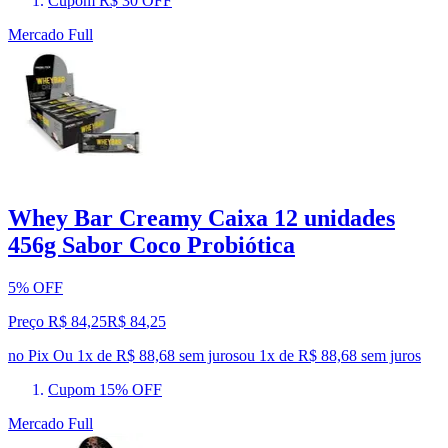
Cupom R$ 30 OFF
Mercado Full
Whey Bar Creamy Caixa 12 unidades
456g Sabor Coco Probiótica
5% OFF
Preço R$ 84,25
R$
84
,
25
no Pix
Ou 1x de R$ 88,68 sem juros
ou
1
x de
R$ 88,68
sem juros
Cupom 15% OFF
Mercado Full