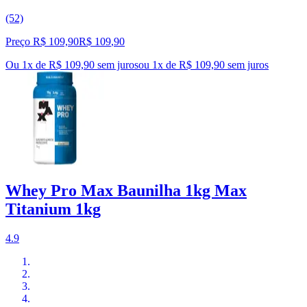
(52)
Preço R$ 109,90
R$
109
,
90
Ou 1x de R$ 109,90 sem juros
ou
1
x de
R$ 109,90
sem juros
Whey Pro Max Baunilha 1kg Max
Titanium 1kg
4.9