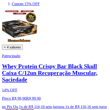
Cupom 15% OFF
+ 4 sabores
Patrocinado
Whey Protein Crispy Bar Black Skull
Caixa C/12un Recuperação Muscular,
Saciedade
14% OFF
Preço R$ 99,90
R$
99
,
90
no Pix
Ou 1x de R$ 116,16 sem juros
ou
1
x de
R$ 116,16
sem juros