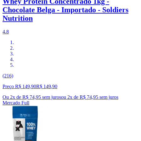
Whey Protein Concentrado 1kg -
Chocolate Belga - Importado - Soldiers
Nutrition
4.8
(216)
Preço R$ 149,90
R$
149
,
90
Ou 2x de R$ 74,95 sem juros
ou
2
x de
R$ 74,95
sem juros
Mercado Full