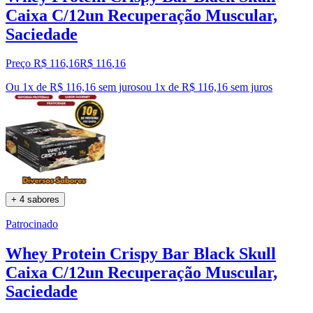
Caixa C/12un Recuperação Muscular,
Saciedade
Preço R$ 116,16
R$
116
,
16
Ou 1x de R$ 116,16 sem juros
ou
1
x de
R$ 116,16
sem juros
+ 4 sabores
Patrocinado
Whey Protein Crispy Bar Black Skull
Caixa C/12un Recuperação Muscular,
Saciedade