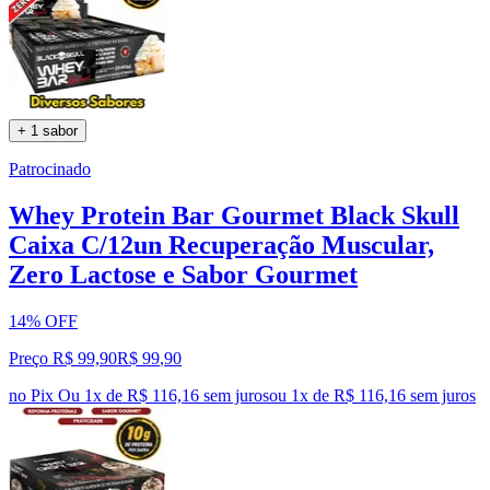
+ 1 sabor
Patrocinado
Whey Protein Bar Gourmet Black Skull
Caixa C/12un Recuperação Muscular,
Zero Lactose e Sabor Gourmet
14% OFF
Preço R$ 99,90
R$
99
,
90
no Pix
Ou 1x de R$ 116,16 sem juros
ou
1
x de
R$ 116,16
sem juros