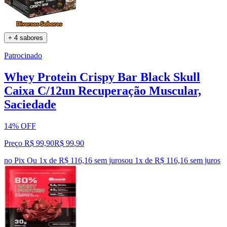
+ 4 sabores
Patrocinado
Whey Protein Crispy Bar Black Skull
Caixa C/12un Recuperação Muscular,
Saciedade
14% OFF
Preço R$ 99,90
R$
99
,
90
no Pix
Ou 1x de R$ 116,16 sem juros
ou
1
x de
R$ 116,16
sem juros