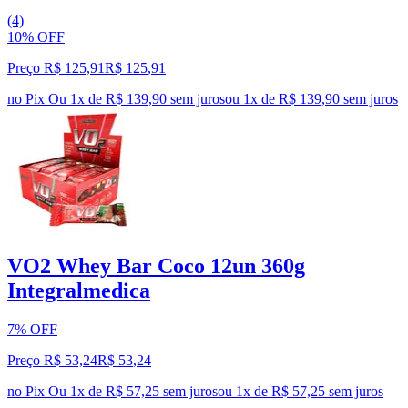
(4)
10% OFF
Preço R$ 125,91
R$
125
,
91
no Pix
Ou 1x de R$ 139,90 sem juros
ou
1
x de
R$ 139,90
sem juros
VO2 Whey Bar Coco 12un 360g
Integralmedica
7% OFF
Preço R$ 53,24
R$
53
,
24
no Pix
Ou 1x de R$ 57,25 sem juros
ou
1
x de
R$ 57,25
sem juros