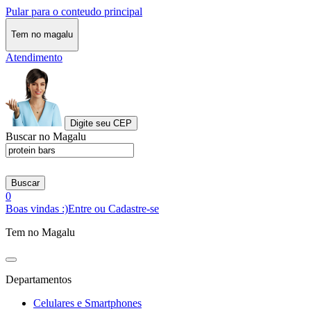
Pular para o conteudo principal
Tem no magalu
Atendimento
Digite seu CEP
Buscar no Magalu
Buscar
0
Boas vindas :)
Entre ou Cadastre-se
Tem no Magalu
Departamentos
Celulares e Smartphones