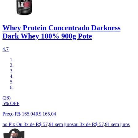
Whey Protein Concentrado Darkness
Dark Whey 100% 900g Pote
4.7
(26)
5% OFF
Preço R$ 165,04
R$
165
,
04
no Pix
Ou 3x de R$ 57,91 sem juros
ou
3
x de
R$ 57,91
sem juros