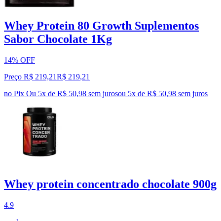
Whey Protein 80 Growth Suplementos
Sabor Chocolate 1Kg
14% OFF
Preço R$ 219,21
R$
219
,
21
no Pix
Ou 5x de R$ 50,98 sem juros
ou
5
x de
R$ 50,98
sem juros
Whey protein concentrado chocolate 900g
4.9