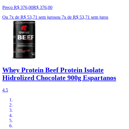
Preço R$ 376,00
R$
376
,
00
Ou 7x de R$ 53,71 sem juros
ou
7
x de
R$ 53,71
sem juros
Whey Protein Beef Protein Isolate
Hidrolized Chocolate 900g Espartanos
4.5