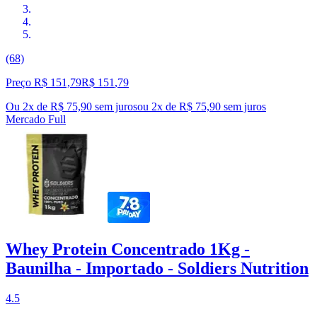
(68)
Preço R$ 151,79
R$
151
,
79
Ou 2x de R$ 75,90 sem juros
ou
2
x de
R$ 75,90
sem juros
Mercado Full
Whey Protein Concentrado 1Kg -
Baunilha - Importado - Soldiers Nutrition
4.5