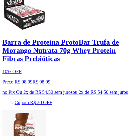
Barra de Proteína ProtoBar Trufa de
Morango Nutrata 70g Whey Protein
Fibras Prebióticas
10% OFF
Preço R$ 98,09
R$
98
,
09
no Pix
Ou 2x de R$ 54,50 sem juros
ou
2
x de
R$ 54,50
sem juros
Cupom R$ 20 OFF