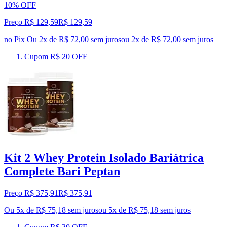
10% OFF
Preço R$ 129,59
R$
129
,
59
no Pix
Ou 2x de R$ 72,00 sem juros
ou
2
x de
R$ 72,00
sem juros
Cupom R$ 20 OFF
Kit 2 Whey Protein Isolado Bariátrica
Complete Bari Peptan
Preço R$ 375,91
R$
375
,
91
Ou 5x de R$ 75,18 sem juros
ou
5
x de
R$ 75,18
sem juros