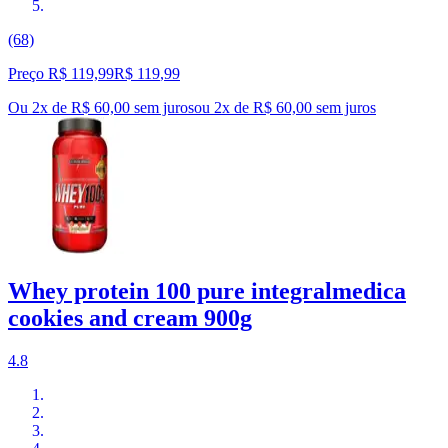
(68)
Preço R$ 119,99
R$
119
,
99
Ou 2x de R$ 60,00 sem juros
ou
2
x de
R$ 60,00
sem juros
Whey protein 100 pure integralmedica
cookies and cream 900g
4.8