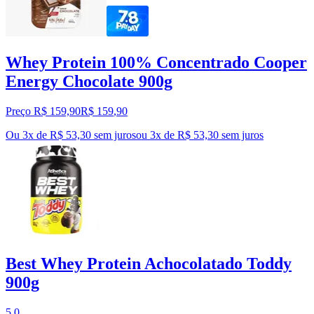
Whey Protein 100% Concentrado Cooper
Energy Chocolate 900g
Preço R$ 159,90
R$
159
,
90
Ou 3x de R$ 53,30 sem juros
ou
3
x de
R$ 53,30
sem juros
Best Whey Protein Achocolatado Toddy
900g
5.0