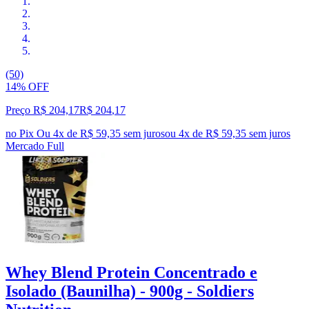
(50)
14% OFF
Preço R$ 204,17
R$
204
,
17
no Pix
Ou 4x de R$ 59,35 sem juros
ou
4
x de
R$ 59,35
sem juros
Mercado Full
Whey Blend Protein Concentrado e
Isolado (Baunilha) - 900g - Soldiers