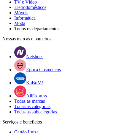
TV e Vídeo
Eletrodomésticos
Móveis
Informática
Moda
Todos os departamentos
Nossas marcas e parceiros
Netshoes
Epoca Cosméticos
KaBuM!
AliExpress
Todas as marcas
Todas as categorias
Todas as subcategorias
Serviços e benefícios
Cartão Luiza