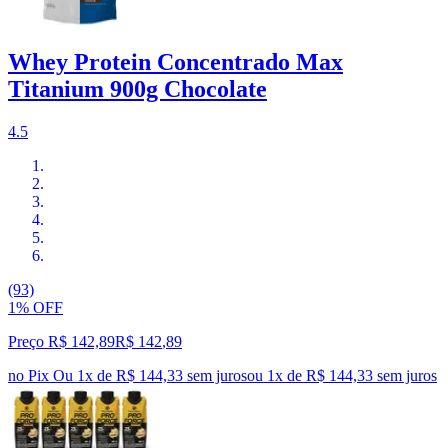
Whey Protein Concentrado Max
Titanium 900g Chocolate
4.5
(93)
1% OFF
Preço R$ 142,89
R$
142
,
89
no Pix
Ou 1x de R$ 144,33 sem juros
ou
1
x de
R$ 144,33
sem juros