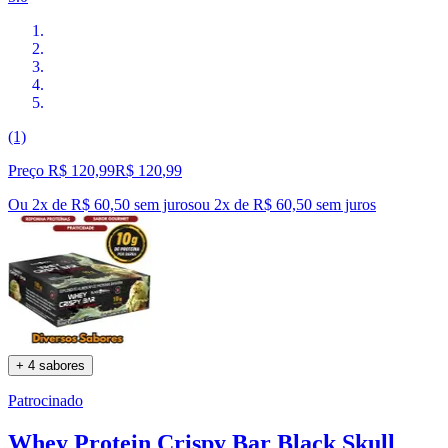
(1)
Preço R$ 120,99
R$
120
,
99
Ou 2x de R$ 60,50 sem juros
ou
2
x de
R$ 60,50
sem juros
+ 4 sabores
Patrocinado
Whey Protein Crispy Bar Black Skull