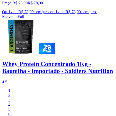
Preço R$ 78,90
R$
78
,
90
Ou 1x de R$ 78,90 sem juros
ou
1
x de
R$ 78,90
sem juros
Mercado Full
Whey Protein Concentrado 1Kg -
Baunilha - Importado - Soldiers Nutrition
4.5