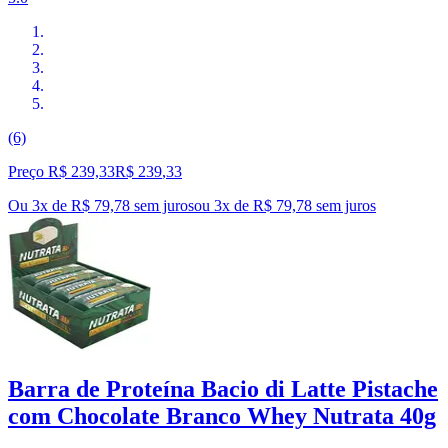
(6)
Preço R$ 239,33
R$
239
,
33
Ou 3x de R$ 79,78 sem juros
ou
3
x de
R$ 79,78
sem juros
Barra de Proteína Bacio di Latte Pistache
com Chocolate Branco Whey Nutrata 40g