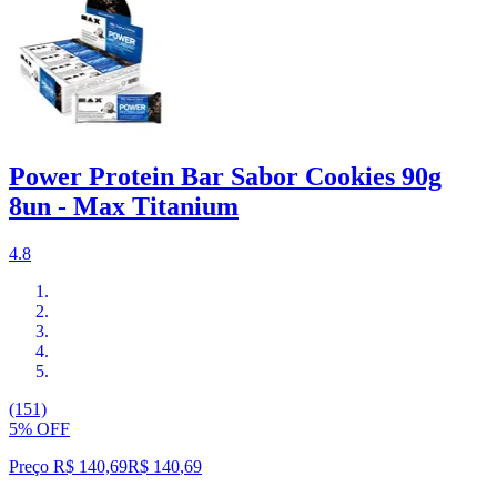
Power Protein Bar Sabor Cookies 90g
8un - Max Titanium
4.8
(151)
5% OFF
Preço R$ 140,69
R$
140
,
69