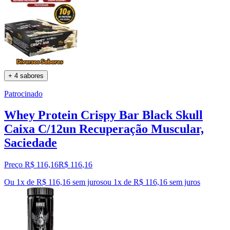
+ 4 sabores
Patrocinado
Whey Protein Crispy Bar Black Skull
Caixa C/12un Recuperação Muscular,
Saciedade
Preço R$ 116,16
R$
116
,
16
Ou 1x de R$ 116,16 sem juros
ou
1
x de
R$ 116,16
sem juros