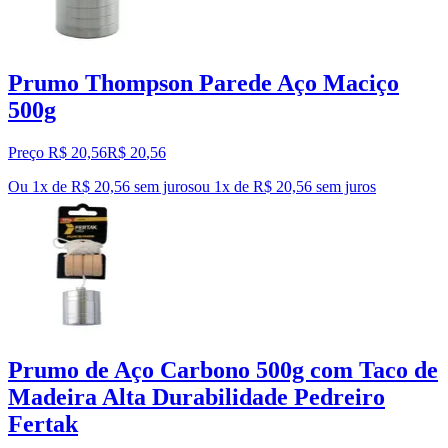
Prumo Thompson Parede Aço Maciço
500g
Preço R$ 20,56
R$
20
,
56
Ou 1x de R$ 20,56 sem juros
ou
1
x de
R$ 20,56
sem juros
Prumo de Aço Carbono 500g com Taco de
Madeira Alta Durabilidade Pedreiro
Fertak