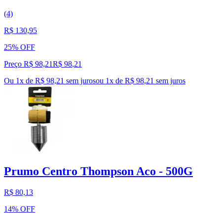
(4)
R$ 130,95
25% OFF
Preço R$ 98,21
R$
98
,
21
Ou 1x de R$ 98,21 sem juros
ou
1
x de
R$ 98,21
sem juros
Prumo Centro Thompson Aco - 500G
R$ 80,13
14% OFF