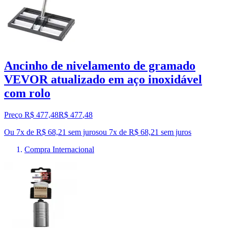
Ancinho de nivelamento de gramado
VEVOR atualizado em aço inoxidável
com rolo
Preço R$ 477,48
R$
477
,
48
Ou 7x de R$ 68,21 sem juros
ou
7
x de
R$ 68,21
sem juros
Compra Internacional