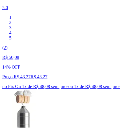
5.0
(2)
R$ 50,08
14% OFF
Preço R$ 43,27
R$
43
,
27
no Pix
Ou 1x de R$ 48,08 sem juros
ou
1
x de
R$ 48,08
sem juros