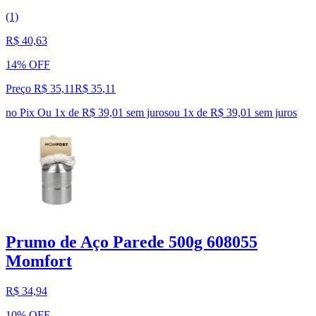
(1)
R$ 40,63
14% OFF
Preço R$ 35,11
R$
35
,
11
no Pix
Ou 1x de R$ 39,01 sem juros
ou
1
x de
R$ 39,01
sem juros
Prumo de Aço Parede 500g 608055
Momfort
R$ 34,94
10% OFF