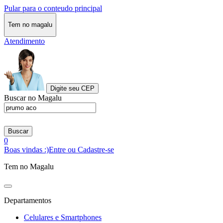
Pular para o conteudo principal
Tem no magalu
Atendimento
Digite seu CEP
Buscar no Magalu
Buscar
0
Boas vindas :)
Entre ou Cadastre-se
Tem no Magalu
Departamentos
Celulares e Smartphones