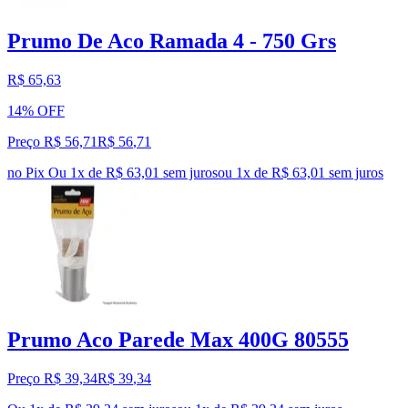
Prumo De Aco Ramada 4 - 750 Grs
R$ 65,63
14% OFF
Preço R$ 56,71
R$
56
,
71
no Pix
Ou 1x de R$ 63,01 sem juros
ou
1
x de
R$ 63,01
sem juros
Prumo Aco Parede Max 400G 80555
Preço R$ 39,34
R$
39
,
34