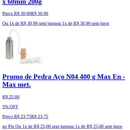
x 60mm 200g
Preço R$ 30,99
R$
30
,
99
Ou 1x de R$ 30,99 sem juros
ou
1
x de
R$ 30,99
sem juros
Prumo de Pedra Aço N04 400 g Max En -
Max met.
R$ 25,00
5% OFF
Preço R$ 23,75
R$
23
,
75
no Pix
Ou 1x de R$ 25,00 sem juros
ou
1
x de
R$ 25,00
sem juros