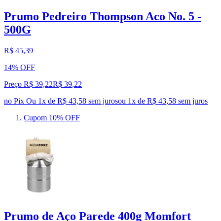
Prumo Pedreiro Thompson Aco No. 5 -
500G
R$ 45,39
14% OFF
Preço R$ 39,22
R$
39
,
22
no Pix
Ou 1x de R$ 43,58 sem juros
ou
1
x de
R$ 43,58
sem juros
Cupom 10% OFF
Prumo de Aço Parede 400g Momfort