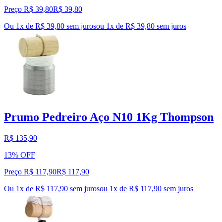
Preço R$ 39,80
R$
39
,
80
Ou 1x de R$ 39,80 sem juros
ou
1
x de
R$ 39,80
sem juros
Prumo Pedreiro Aço N10 1Kg Thompson
R$ 135,90
13% OFF
Preço R$ 117,90
R$
117
,
90
Ou 1x de R$ 117,90 sem juros
ou
1
x de
R$ 117,90
sem juros