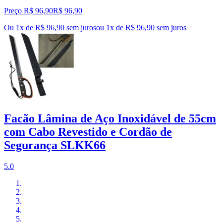
Preço R$ 96,90
R$
96
,
90
Ou 1x de R$ 96,90 sem juros
ou
1
x de
R$ 96,90
sem juros
Facão Lâmina de Aço Inoxidável de 55cm
com Cabo Revestido e Cordão de
Segurança SLKK66
5.0