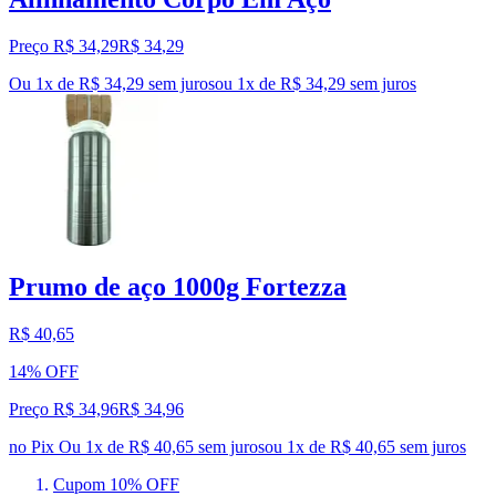
Preço R$ 34,29
R$
34
,
29
Ou 1x de R$ 34,29 sem juros
ou
1
x de
R$ 34,29
sem juros
Prumo de aço 1000g Fortezza
R$ 40,65
14% OFF
Preço R$ 34,96
R$
34
,
96
no Pix
Ou 1x de R$ 40,65 sem juros
ou
1
x de
R$ 40,65
sem juros
Cupom 10% OFF