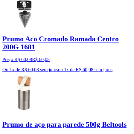
Prumo Aco Cromado Ramada Centro
200G 1681
Preço R$ 60,08
R$
60
,
08
Ou 1x de R$ 60,08 sem juros
ou
1
x de
R$ 60,08
sem juros
Prumo de aço para parede 500g Beltools