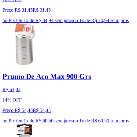
Preço R$ 31,45
R$
31
,
45
no Pix
Ou 1x de R$ 34,94 sem juros
ou
1
x de
R$ 34,94
sem juros
Prumo De Aco Max 900 Grs
R$ 63,02
14% OFF
Preço R$ 54,45
R$
54
,
45
no Pix
Ou 1x de R$ 60,50 sem juros
ou
1
x de
R$ 60,50
sem juros