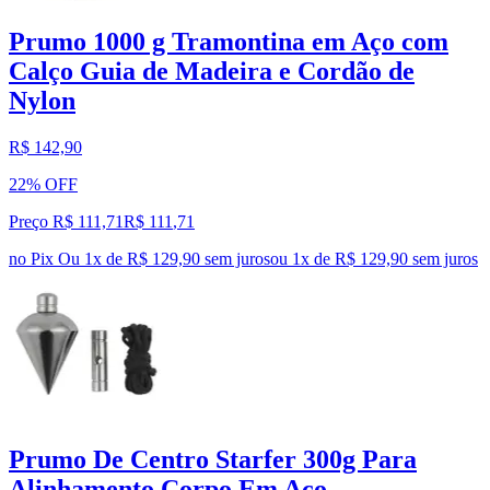
Prumo 1000 g Tramontina em Aço com
Calço Guia de Madeira e Cordão de
Nylon
R$ 142,90
22% OFF
Preço R$ 111,71
R$
111
,
71
no Pix
Ou 1x de R$ 129,90 sem juros
ou
1
x de
R$ 129,90
sem juros
Prumo De Centro Starfer 300g Para
Alinhamento Corpo Em Aço