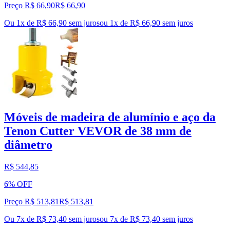
Preço R$ 66,90
R$
66
,
90
Ou 1x de R$ 66,90 sem juros
ou
1
x de
R$ 66,90
sem juros
Móveis de madeira de alumínio e aço da
Tenon Cutter VEVOR de 38 mm de
diâmetro
R$ 544,85
6% OFF
Preço R$ 513,81
R$
513
,
81
Ou 7x de R$ 73,40 sem juros
ou
7
x de
R$ 73,40
sem juros