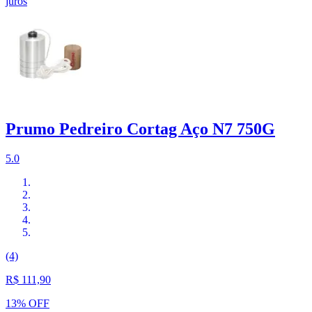
juros
Prumo Pedreiro Cortag Aço N7 750G
5.0
(4)
R$ 111,90
13% OFF