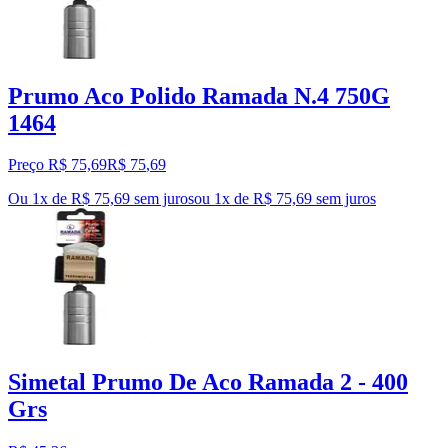
Prumo Aco Polido Ramada N.4 750G
1464
Preço R$ 75,69
R$
75
,
69
Ou 1x de R$ 75,69 sem juros
ou
1
x de
R$ 75,69
sem juros
Simetal Prumo De Aco Ramada 2 - 400
Grs