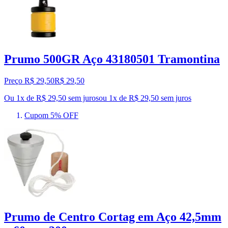
Prumo 500GR Aço 43180501 Tramontina
Preço R$ 29,50
R$
29
,
50
Ou 1x de R$ 29,50 sem juros
ou
1
x de
R$ 29,50
sem juros
Cupom 5% OFF
Prumo de Centro Cortag em Aço 42,5mm