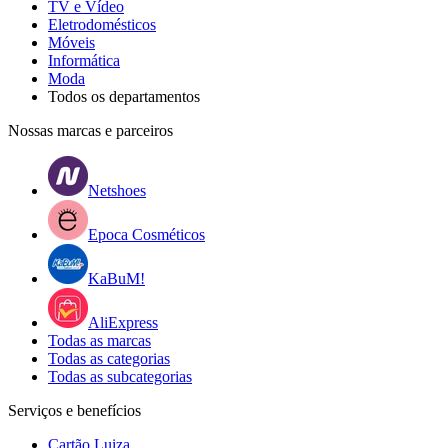
TV e Vídeo
Eletrodomésticos
Móveis
Informática
Moda
Todos os departamentos
Nossas marcas e parceiros
Netshoes
Epoca Cosméticos
KaBuM!
AliExpress
Todas as marcas
Todas as categorias
Todas as subcategorias
Serviços e benefícios
Cartão Luiza