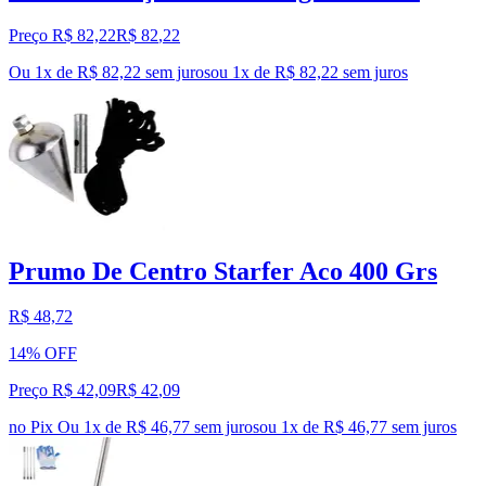
Preço R$ 82,22
R$
82
,
22
Ou 1x de R$ 82,22 sem juros
ou
1
x de
R$ 82,22
sem juros
Prumo De Centro Starfer Aco 400 Grs
R$ 48,72
14% OFF
Preço R$ 42,09
R$
42
,
09
no Pix
Ou 1x de R$ 46,77 sem juros
ou
1
x de
R$ 46,77
sem juros