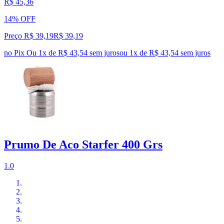
R$ 45,36
14% OFF
Preço R$ 39,19
R$
39
,
19
no Pix
Ou 1x de R$ 43,54 sem juros
ou
1
x de
R$ 43,54
sem juros
Prumo De Aco Starfer 400 Grs
1.0