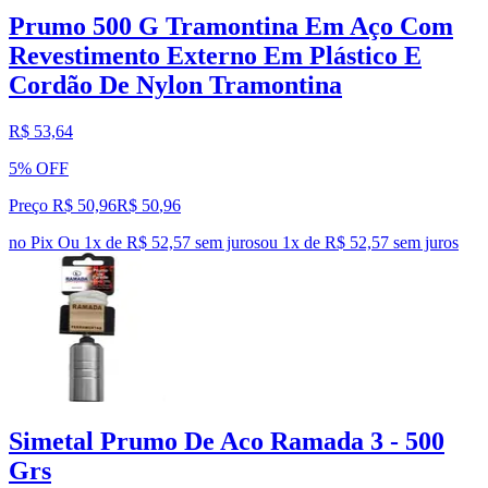
Prumo 500 G Tramontina Em Aço Com
Revestimento Externo Em Plástico E
Cordão De Nylon Tramontina
R$ 53,64
5% OFF
Preço R$ 50,96
R$
50
,
96
no Pix
Ou 1x de R$ 52,57 sem juros
ou
1
x de
R$ 52,57
sem juros
Simetal Prumo De Aco Ramada 3 - 500
Grs