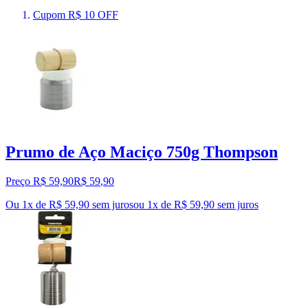
Cupom R$ 10 OFF
Prumo de Aço Maciço 750g Thompson
Preço R$ 59,90
R$
59
,
90
Ou 1x de R$ 59,90 sem juros
ou
1
x de
R$ 59,90
sem juros