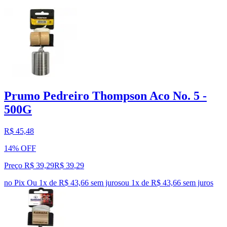
Prumo Pedreiro Thompson Aco No. 5 -
500G
R$ 45,48
14% OFF
Preço R$ 39,29
R$
39
,
29
no Pix
Ou 1x de R$ 43,66 sem juros
ou
1
x de
R$ 43,66
sem juros