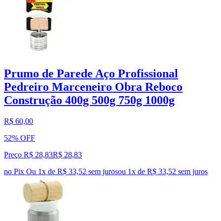
Prumo de Parede Aço Profissional
Pedreiro Marceneiro Obra Reboco
Construção 400g 500g 750g 1000g
R$ 60,00
52% OFF
Preço R$ 28,83
R$
28
,
83
no Pix
Ou 1x de R$ 33,52 sem juros
ou
1
x de
R$ 33,52
sem juros