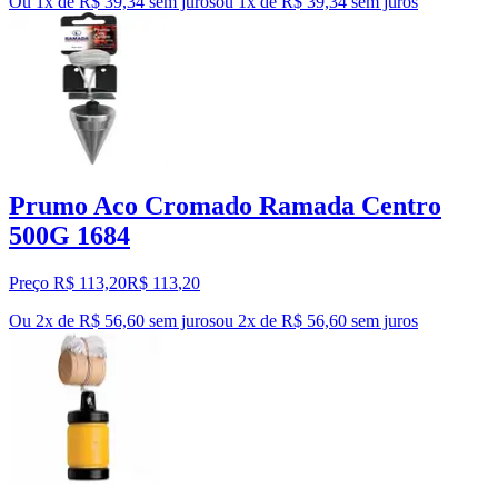
Ou 1x de R$ 39,34 sem juros
ou
1
x de
R$ 39,34
sem juros
Prumo Aco Cromado Ramada Centro
500G 1684
Preço R$ 113,20
R$
113
,
20
Ou 2x de R$ 56,60 sem juros
ou
2
x de
R$ 56,60
sem juros