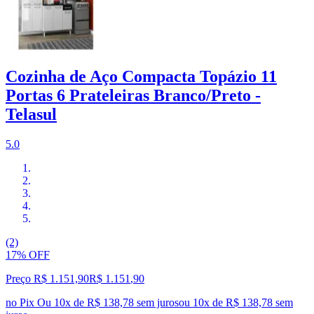
Cozinha de Aço Compacta Topázio 11
Portas 6 Prateleiras Branco/Preto -
Telasul
5.0
(2)
17% OFF
Preço R$ 1.151,90
R$
1.151
,
90
no Pix
Ou 10x de R$ 138,78 sem juros
ou
10
x de
R$ 138,78
sem