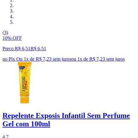
(3)
10% OFF
Preço R$ 6,51
R$
6
,
51
no Pix
Ou 1x de R$ 7,23 sem juros
ou
1
x de
R$ 7,23
sem juros
Repelente Exposis Infantil Sem Perfume
Gel com 100ml
4.7