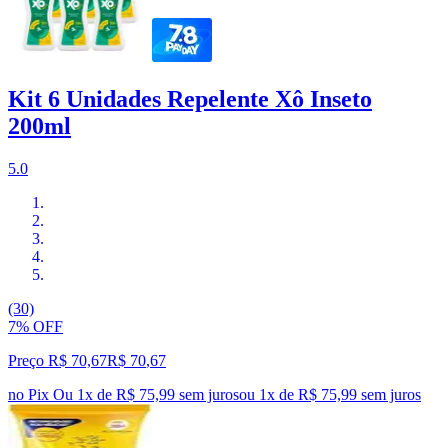
Kit 6 Unidades Repelente Xô Inseto
200ml
5.0
(30)
7% OFF
Preço R$ 70,67
R$
70
,
67
no Pix
Ou 1x de R$ 75,99 sem juros
ou
1
x de
R$ 75,99
sem juros