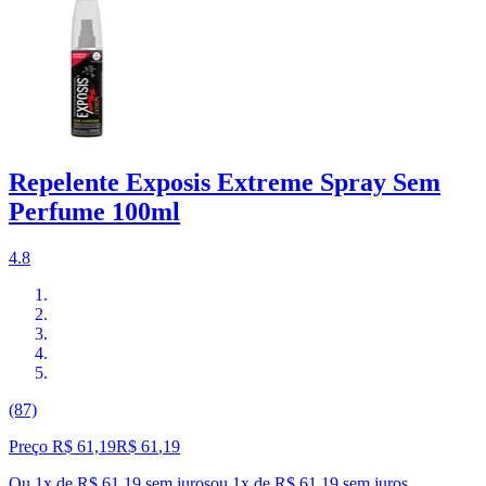
Repelente Exposis Extreme Spray Sem
Perfume 100ml
4.8
(87)
Preço R$ 61,19
R$
61
,
19
Ou 1x de R$ 61,19 sem juros
ou
1
x de
R$ 61,19
sem juros