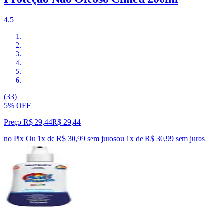
4.5
(33)
5% OFF
Preço R$ 29,44
R$
29
,
44
no Pix
Ou 1x de R$ 30,99 sem juros
ou
1
x de
R$ 30,99
sem juros